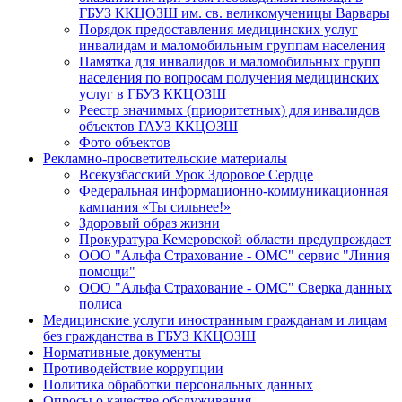
ГБУЗ ККЦОЗШ им. св. великомученицы Варвары
Порядок предоставления медицинских услуг
инвалидам и маломобильным группам населения
Памятка для инвалидов и маломобильных групп
населения по вопросам получения медицинских
услуг в ГБУЗ ККЦОЗШ
Реестр значимых (приоритетных) для инвалидов
объектов ГАУЗ ККЦОЗШ
Фото объектов
Рекламно-просветительские материалы
Всекузбасский Урок Здоровое Сердце
Федеральная информационно-коммуникационная
кампания «Ты сильнее!»
Здоровый образ жизни
Прокуратура Кемеровской области предупреждает
ООО "Альфа Страхование - ОМС" сервис "Линия
помощи"
ООО "Альфа Страхование - ОМС" Сверка данных
полиса
Медицинские услуги иностранным гражданам и лицам
без гражданства в ГБУЗ ККЦОЗШ
Нормативные документы
Противодействие коррупции
Политика обработки персональных данных
Опросы о качестве обслуживания