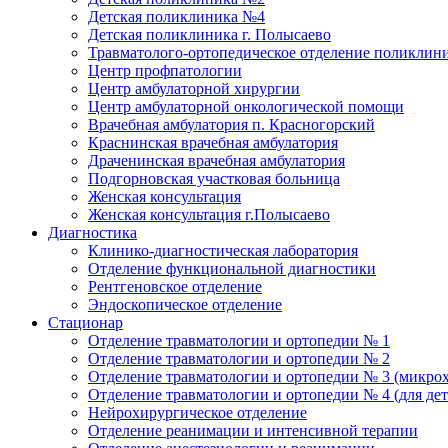
Детская поликлиника №4
Детская поликлиника г. Полысаево
Травматолого-ортопедическое отделение поликлин
Центр профпатологии
Центр амбулаторной хирургии
Центр амбулаторной онкологической помощи
Врачебная амбулатория п. Красногорский
Краснинская врачебная амбулатория
Драченинская врачебная амбулатория
Подгорновская участковая больница
Женская консультация
Женская консультация г.Полысаево
Диагностика
Клинико-диагностическая лаборатория
Отделение функциональной диагностики
Рентгеновское отделение
Эндоскопическое отделение
Стационар
Отделение травматологии и ортопедии № 1
Отделение травматологии и ортопедии № 2
Отделение травматологии и ортопедии № 3 (микро
Отделение травматологии и ортопедии № 4 (для дет
Нейрохирургическое отделение
Отделение реанимации и интенсивной терапии