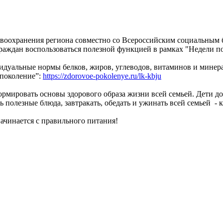
воохранения региона совместно со Всероссийским социальным 
раждан воспользоваться полезной функцией в рамках "Недели п
идуальные нормы белков, жиров, углеводов, витаминов и минер
 поколение”:
https://zdorovoe-pokolenye.ru/lk-kbju
рмировать основы здорового образа жизни всей семьей. Дети д
 полезные блюда, завтракать, обедать и ужинать всей семьей -
начинается с правильного питания!