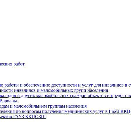
еских работ
цию работы и обеспечению доступности и услуг для инвалидов 
упности инвалидов и маломобильных групп населения
валидов и других маломобильных граждан объектов и предоставл
 Варвары
идам и маломобильным группам населения
аселения по вопросам получения медицинских услуг в ГБУЗ К
объектов ГАУЗ ККЦОЗШ