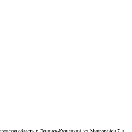
еровская область, г. Ленинск-Кузнецкий, ул. Микрорайон 7, д.