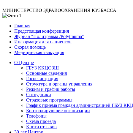
МИНИСТЕРСТВО ЗДРАВООХРАНЕНИЯ КУЗБАССА
Главная
Предстоящая конференция
Журнал "Политравма /Polytrauma"
Информация для пациентов
Скорая помощь
Медицинская эвакуация
О Центре
ГБУЗ ККЦОЗШ
Основные сведения
Госрегистрация
Структура и органы управления
Режим и график работы
Сотрудники
Страховые программы
График приема граждан администрацией ГБУЗ К
Контролирующие организации
Телефоны
Схема проезда
Книга отзывов
30 лет Центру