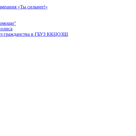
мпания «Ты сильнее!»
помощи"
полиса
ез гражданства в ГБУЗ ККЦОЗШ