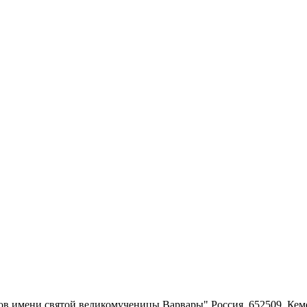
ров имени святой великомученицы Варвары"
Россия, 652509, Кем