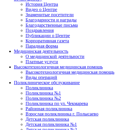
История Центра
Видео о Центре
Знаменитые посетители
Благодарности и награды
Благодарственные письма
Поздравления
Публикации о Центре
Корпоративная газета
Парадная форма
Медицинская деятельность
О медицинской деятельности
Платные услуги
Высокотехнологичная медицинская помощь
Высокотехнологичная медицинская помощь
Виды операций
Поликлиническое обслуживание
Поликлиника
Поликлиника №1
Поликлиника №2
Поликлиника по ул. Чекмарева
Районная поликлиника
Взрослая поликлиника г. Полысаево
Детская поликлиника
Детская поликлиника №1
Детская поликлиника №2