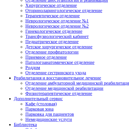
Отделение анестезиологии и реанимации
Хирургическое отделение
Оториноларингологическое отделение
Терапевтическое отделение
Неврологическое отделение №1
Неврологическое отделение №2
Гинекологическое отделение
Трансфузиологический кабинет
Педиатрическое отделение
Детское хирургическое отделение
Отделение профпатологии
Приемное отделение
Патологоанатомическое отделение
Роддом
Отделение сестринского ухода
Реабилитация и восстановительное лечение
Отделение амбулаторной медицинской реабилитац
Отделение медицинской реабилитации
Физиотерапевтическое отделение
Дополнительный сервис
Кафе (столовая)
Парковая зона
Парковка для пациентов
Немедицинские услуги
Библиотека