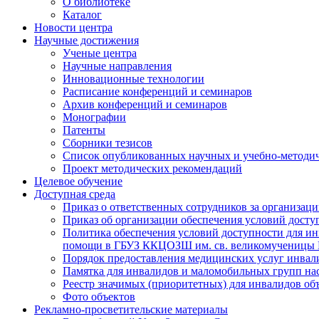
О библиотеке
Каталог
Новости центра
Научные достижения
Ученые центра
Научные направления
Инновационные технологии
Расписание конференций и семинаров
Архив конференций и семинаров
Монографии
Патенты
Сборники тезисов
Список опубликованных научных и учебно-методич
Проект методических рекомендаций
Целевое обучение
Доступная среда
Приказ о ответственных сотрудников за организа
Приказ об организации обеспечения условий дост
Политика обеспечения условий доступности для ин
помощи в ГБУЗ ККЦОЗШ им. св. великомученицы
Порядок предоставления медицинских услуг инвал
Памятка для инвалидов и маломобильных групп н
Реестр значимых (приоритетных) для инвалидов 
Фото объектов
Рекламно-просветительские материалы