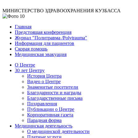
МИНИСТЕРСТВО ЗДРАВООХРАНЕНИЯ КУЗБАССА
Главная
Предстоящая конференция
Журнал "Политравма /Polytrauma"
Информация для пациентов
Скорая помощь
Медицинская эвакуация
О Центре
30 лет Центру
История Центра
Видео о Центре
Знаменитые посетители
Благодарности и награды
Благодарственные письма
Поздравления
Публикации о Центре
Корпоративная газета
Парадная форма
Медицинская деятельность
О медицинской деятельности
Платные услуги