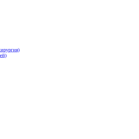
хирургия)
ей)