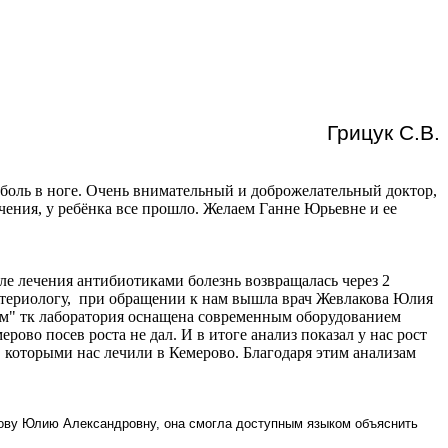
Грицук С.В.
боль в ноге. Очень внимательный и доброжелательный доктор,
чения, у ребёнка все прошло. Желаем Ганне Юрьевне и ее
ле лечения антибиотиками болезнь возвращалась через 2
бактериологу, при обращении к нам вышла врач Жевлакова Юлия
кам" тк лаборатория оснащена современным оборудованием
ерово посев роста не дал. И в итоге анализ показал у нас рост
 которыми нас лечили в Кемерово. Благодаря этим анализам
кову Юлию Александровну, она смогла доступным языком объяснить