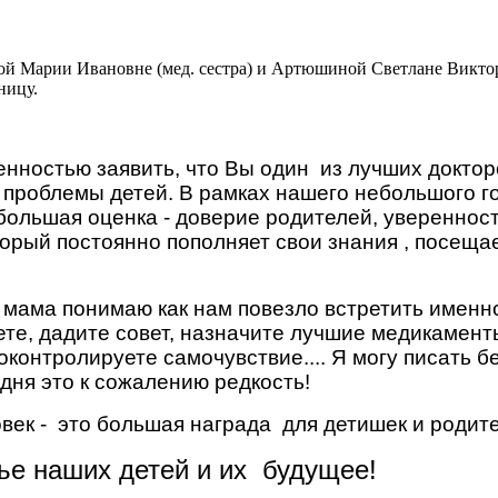
вой Марии Ивановне (мед. сестра) и Артюшиной Светлане Виктор
ьницу.
енностью заявить, что Вы один
из лучших доктор
 проблемы детей. В рамках нашего небольшого го
 большая оценка - доверие родителей, уверенност
торый постоянно пополняет свои знания , посеща
 мама понимаю как нам повезло встретить именно
ете, дадите совет, назначите лучшие медикамен
оконтролируете самочувствие.... Я могу писать 
дня это к сожалению редкость!
век -
это большая награда
для детишек и родит
ье наших детей и их
будущее!