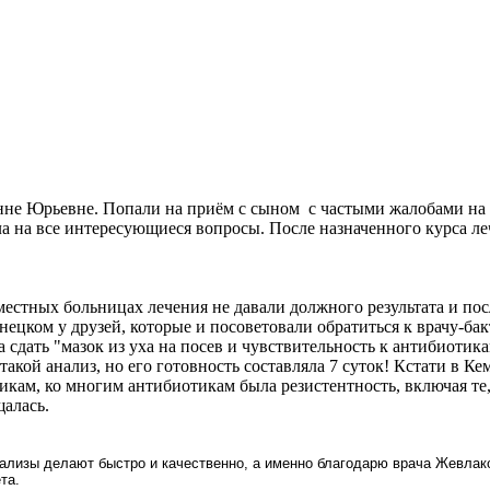
не Юрьевне. Попали на приём с сыном с частыми жалобами на 
а на все интересующиеся вопросы. После назначенного курса ле
местных больницах лечения не давали должного результата и пос
знецком у друзей, которые и посоветовали обратиться к врачу-
 сдать "мазок из уха на посев и чувствительность к антибиоти
акой анализ, но его готовность составляла 7 суток! Кстати в Кем
кам, ко многим антибиотикам была резистентность, включая те,
щалась.
нализы делают быстро и качественно, а именно благодарю врача Жевла
та.