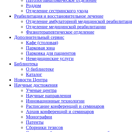
Патологоанатомическое отделение
Роддом
Отделение сестринского ухода
Реабилитация и восстановительное лечение
Отделение амбулаторной медицинской реабилитац
Отделение медицинской реабилитации
Физиотерапевтическое отделение
Дополнительный сервис
Кафе (столовая)
Парковая зона
Парковка для пациентов
Немедицинские услуги
Библиотека
О библиотеке
Каталог
Новости Центра
Научные достижения
Ученые центра
Научные направления
Инновационные технологии
Расписание конференций и семинаров
Архив конференций и семинаров
Монографии
Патенты
Сборники тезисов