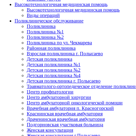
Высокотехнологичная медицинская помощь
Высокотехнологичная медицинская помощь
Виды операций
Поликлиническое обслуживание
Поликлиника
Поликлиника №1
Поликлиника №2
Поликлиника по ул. Чекмарева
Районная поликлиника
Взрослая поликлиника г. Полысаево
Детская поликлиника
Детская поликлиника №1
Детская поликлиника №2
Детская поликлиника №4
Детская поликлиника г. Полысаево
Травматолого-ортопедическое отделение поликлин
Центр профпатологии
Центр амбулаторной хирургии
Центр амбулаторной онкологической помощи
Врачебная амбулатория п. Красногорский
Краснинская врачебная амбулатория
Драченинская врачебная амбулатория
Подгорновская участковая больница
Женская консультация
Женская консультация г.Полысаево