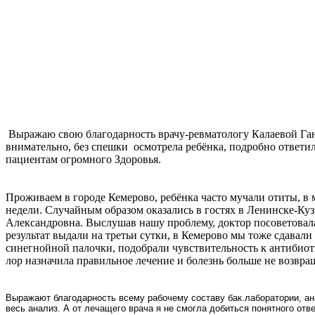
Выражаю свою благодарность врачу-ревматологу Калаевой Ган
внимательно, без спешки осмотрела ребёнка, подробно ответил
пациентам огромного Здоровья.
Проживаем в городе Кемерово, ребёнка часто мучали отиты, в 
недели. Случайным образом оказались в гостях в Ленинске-Ку
Александровна. Выслушав нашу проблему, доктор посоветовала
результат выдали на третьи сутки, в Кемерово мы тоже сдавали т
синегнойной палочки, подобрали чувствительность к антибиоти
лор назначила правильное лечение и болезнь больше не возвра
Выражают благодарность всему рабочему составу бак.лаборатории, а
весь анализ. А от лечащего врача я не смогла добиться понятного отве