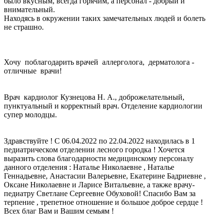
было вкусным, всегда горячим, а персонал - добрый и
внимательный.
Находясь в окружении таких замечательных людей и болеть
не страшно.
Хочу поблагодарить врачей аллерголога, дерматолога -
отличные врачи!
Врач кардиолог Кузнецова Н. А., доброжелательный,
пунктуальный и корректный врач. Отделение кардиологии
супер молодцы.
Здравствуйте ! С 06.04.2022 по 22.04.2022 находилась в 1
педиатрическом отделении лесного городка ! Хочется
выразить слова благодарности медицинскому персоналу
данного отделения : Наталье Николаевне , Наталье
Геннадьевне, Анастасии Валерьевне, Екатерине Бадриевне ,
Оксане Николаевне и Ларисе Витальевне, а также врачу-
педиатру Светлане Сергеевне Обуховой! Спасибо Вам за
терпение , трепетное отношение и большое доброе сердце !
Всех благ Вам и Вашим семьям !