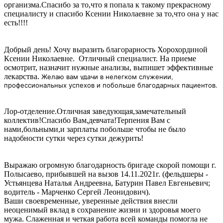
организма.Спасибо за то,что я попала к такому прекрасному
специалисту и спасибо Ксении Николаевне за то,что она у нас
есть!!!!
Добрый день! Хочу выразить благорарность Хорохординой
Ксении Николаевне. Отличный специалист. На приеме
осмотрит, назначит нужные анализы, выпишет эффективные
лекарства.
Желаю вам удачи в нелегком служении,
профессиональных успехов и побольше благодарных пациентов.
Лор-отделение.Отличная заведующая,замечательный
коллектив!Спасибо Вам,девчата!Терпения Вам с
нами,больными,и зарплаты побольше чтобы не было
надобности сутки через сутки дежурить!
Выражаю огромную благодарность бригаде скорой помощи г.
Полысаево, прибывшей на вызов 14.11.2021г. (фельдшеры -
Устьянцева Наталья Андреевна, Батурин Павел Евгеньевич;
водитель - Марченко Сергей Леонидович).
Ваши своевременные, уверенные действия внесли
неоценимый вклад в сохранение жизни и здоровья моего
мужа. Слаженная и четкая работа всей команды помогла не