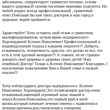
заболевание, скорректирует граммотно питание, основу
нашего здоровья.И своими богатыми знаниями поделится .На
любой вопрос всегда профессиональный , грамотный
ответ.Побольше бы нам таких докторов в наш город и
здоровых людей прибавится.
Здравствуйте! Хочу оставить свой отзыв о грамотном,
квалифицированном, чутком враче-эндокринологе-
Хорохординой Ксении Николаевне! Профессиональный и
индивидуальный подход к каждому пациенту!!! Доброта,
отзывчивость, человечность, красота- это далеко не все, что
есть в этой хрупкой женщине!!! А главное, ей не страшно
доверить своё здоровье и здоровье своих детей! Наш
семейный Доктор! Только к Ксении Николаевне! Благодарю, с
наилучшими пожеланиями Вам и Вашей семье и низкий
поклон!!!
Хочу поблагодарить доктора-эндокринолога Ксению
Николаевну Хорохордину.Это потрясающий доктор,очень
отзывчивый,имеющий огромный запас знаний и
опыта.Ксения Николаевна-это первый врач в моей
жизни,который начинает лечение именно с выявления и
лечения причины,восстановления и очищения