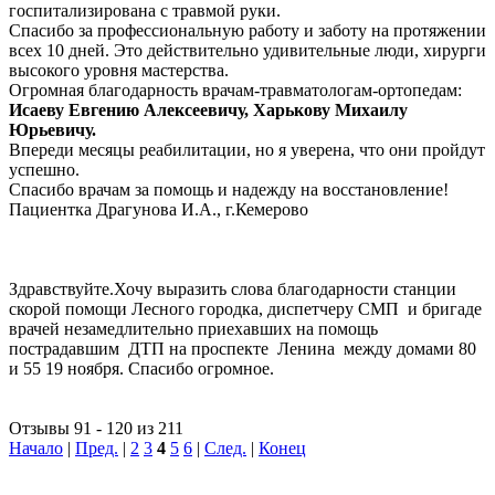
госпитализирована с травмой руки.
Спасибо за профессиональную работу и заботу на протяжении
всех 10 дней. Это действительно удивительные люди, хирурги
высокого уровня мастерства.
Огромная благодарность врачам-травматологам-ортопедам:
Исаеву Евгению Алексеевичу, Харькову Михаилу
Юрьевичу.
Впереди месяцы реабилитации, но я уверена, что они пройдут
успешно.
Спасибо врачам за помощь и надежду на восстановление!
Пациентка Драгунова И.А., г.Кемерово
Здравствуйте.Хочу выразить слова благодарности станции
скорой помощи Лесного городка, диспетчеру СМП и бригаде
врачей незамедлительно приехавших на помощь
пострадавшим ДТП на проспекте Ленина между домами 80
и 55 19 ноября. Спасибо огромное.
Отзывы 91 - 120 из 211
Начало
|
Пред.
|
2
3
4
5
6
|
След.
|
Конец