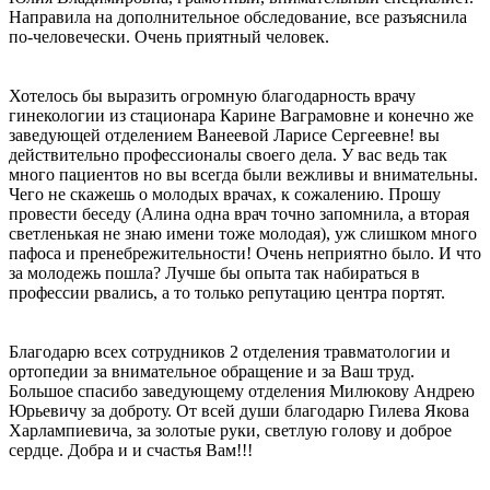
Направила на дополнительное обследование, все разъяснила
по-человечески. Очень приятный человек.
Хотелось бы выразить огромную благодарность врачу
гинекологии из стационара Карине Ваграмовне и конечно же
заведующей отделением Ванеевой Ларисе Сергеевне! вы
действительно профессионалы своего дела. У вас ведь так
много пациентов но вы всегда были вежливы и внимательны.
Чего не скажешь о молодых врачах, к сожалению. Прошу
провести беседу (Алина одна врач точно запомнила, а вторая
светленькая не знаю имени тоже молодая), уж слишком много
пафоса и пренебрежительности! Очень неприятно было. И что
за молодежь пошла? Лучше бы опыта так набираться в
профессии рвались, а то только репутацию центра портят.
Благодарю всех сотрудников 2 отделения травматологии и
ортопедии за внимательное обращение и за Ваш труд.
Большое спасибо заведующему отделения Милюкову Андрею
Юрьевичу за доброту. От всей души благодарю Гилева Якова
Харлампиевича, за золотые руки, светлую голову и доброе
сердце. Добра и и счастья Вам!!!