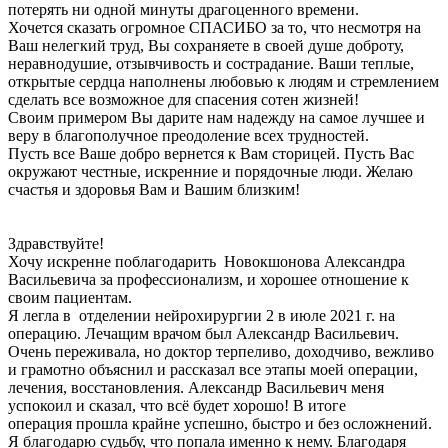
потерять ни одной минуты драгоценного времени.
Хочется сказать огромное СПАСИБО за то, что несмотря на
Ваш нелегкий труд, Вы сохраняете в своей душе доброту,
неравнодушие, отзывчивость и сострадание. Ваши теплые,
открытые сердца наполнены любовью к людям и стремлением
сделать все возможное для спасения сотен жизней!
Своим примером Вы дарите нам надежду на самое лучшее и
веру в благополучное преодоление всех трудностей.
Пусть все Ваше добро вернется к Вам сторицей. Пусть Вас
окружают честные, искренние и порядочные люди. Желаю
счастья и здоровья Вам и Вашим близким!
Здравствуйте!
Хочу искренне поблагодарить Новокшонова Александра
Васильевича за профессионализм, и хорошее отношение к
своим пациентам.
Я легла в отделении нейрохирургии 2 в июле 2021 г. на
операцию. Лечащим врачом был Александр Васильевич.
Очень переживала, но доктор терпеливо, доходчиво, вежливо
и грамотно объяснил и рассказал все этапы моей операции,
лечения, восстановления. Александр Васильевич меня
успокоил и сказал, что всё будет хорошо! В итоге
операция прошла крайне успешно, быстро и без осложнений.
Я благодарю судьбу, что попала именно к нему. Благодаря