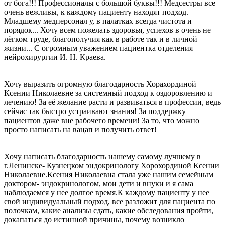
от бога!!! Профессионалы с большой буквы!!! Медсестры все
очень вежливы, к каждому пациенту находят подход.
Младшему медперсонал у, в палатках всегда чистота и
порядок... Хочу всем пожелать здоровья, успехов в очень не
лёгком труде, благополучия как в работе так и в личной
жизни... С огромным уважением пациентка отделения
нейрохирургии И. Н. Краева.
Хочу выразить огромную благодарность Хорахординой
Ксении Николаевне за системный подход к оздоровлению и
лечению! За её желание расти и развиваться в профессии, ведь
сейчас так быстро устраивают знания! За поддержку
пациентов даже вне рабочего времени! За то, что можно
просто написать на вацап и получить ответ!
Хочу написать благодарность нашему самому лучшему в
г.Ленинске- Кузнецком эндокринологу Хорохординой Ксении
Николаевне.Ксения Николаевна стала уже нашим семейным
доктором- эндокринологом, мои дети и внуки и я сама
наблюдаемся у нее долгое время.К каждому пациенту у нее
свой индивидуальный подход, все разложит для пациента по
полочкам, какие анализы сдать, какие обследования пройти,
докапаться до истинной причины, почему возникло