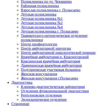
Поликлиника по ул. Чекмарева
Районная поликлиника
Взрослая поликлиника г. Полысаево
Детская поликлиника
Детская поликлиника №1
Детская поликлиника №2
Детская поликлиника №4
Детская поликлиника г. Полысаево
Травматолого-ортопедическое отделение
поликлиники
Центр профпатологии
Центр амбулаторной хирургии
Центр амбулаторной онкологической помощи
Врачебная амбулатория п. Красногорский
Краснинская врачебная амбулатория
Драченинская врачебная амбулатория
Подгорновская участковая больница
Женская консультация
Женская консультация г.Полысаево
Диагностика
Клинико-диагностическая лаборатория
Отделение функциональной диагностики
Рентгеновское отделение
Эндоскопическое отделение
Стационар