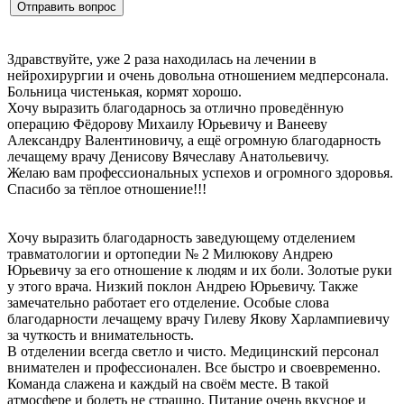
Здравствуйте, уже 2 раза находилась на лечении в
нейрохирургии и очень довольна отношением медперсонала.
Больница чистенькая, кормят хорошо.
Хочу выразить благодарнось за отлично проведëнную
операцию Фëдорову Михаилу Юрьевичу и Ванееву
Александру Валентиновичу, а ещё огромную благодарность
лечащему врачу Денисову Вячеславу Анатольевичу.
Желаю вам профессиональных успехов и огромного здоровья.
Спасибо за тëплое отношение!!!
Хочу выразить благодарность заведующему отделением
травматологии и ортопедии № 2 Милюкову Андрею
Юрьевичу за его отношение к людям и их боли. Золотые руки
у этого врача. Низкий поклон Андрею Юрьевичу. Также
замечательно работает его отделение. Особые слова
благодарности лечащему врачу Гилеву Якову Харлампиевичу
за чуткость и внимательность.
В отделении всегда светло и чисто. Медицинский персонал
внимателен и профессионален. Все быстро и своевременно.
Команда слажена и каждый на своём месте. В такой
атмосфере и болеть не страшно. Питание очень вкусное и