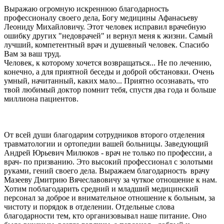
Выражаю огромную искреннюю благодарность
профессионалу своего дела, Богу медицины Афанасьеву
Леониду Михайловичу. Этот человек исправил врачебную
ошибку других "недоврачей" и вернул меня к жизни. Самый
лучший, компетентный врач и душевный человек. Спасибо
Вам за ваш труд.
Человек, к которому хочется возвращаться... Не по лечению,
конечно, а для приятной беседы и доброй обстановки. Очень
умный, начитанный, каких мало... Приятно осознавать, что
твой любимый доктор помнит тебя, спустя два года и больше
миллиона пациентов.
От всей души благодарим сотрудников второго отделения
травматологии и ортопедии вашей больницы. Заведующий
Андрей Юрьевич Милюков - врач не только по профессии, а
врач- по призванию. Это высокий профессионал с золотыми
руками, гений своего дела. Выражаем благодарность врачу
Мазееву Дмитрию Вячеславовичу за чуткое отношение к нам.
Хотим поблагодарить средний и младший медицинский
персонал за доброе и внимательное отношение к больным, за
чистоту и порядок в отделении. Отдельные слова
благодарности тем, кто организовывал наше питание. Оно