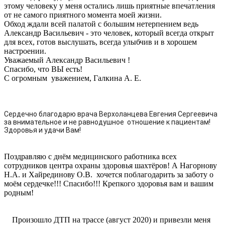
этому человеку у меня остались лишь приятные впечатления
от не самого приятного момента моей жизни.
Обход ждали всей палатой с большим нетерпением ведь
Александр Васильевич - это человек, который всегда открыт
для всех, готов выслушать, всегда улыбчив и в хорошем
настроении.
Уважаемый Александр Васильевич !
Спасибо, что ВЫ есть!
С огромным уважением, Галкина А. Е.
Сердечно благодарю врача Верхоланцева Евгения Сергеевича
за внимательное и не равнодушное отношение к пациентам!
Здоровья и удачи Вам!
Поздравляю с днём медицинского работника всех
сотрудников центра охраны здоровья шахтёров! А Нагорнову
Н.А. и Хайрединову О.В. хочется поблагодарить за заботу о
моём сердечке!!! Спасибо!!! Крепкого здоровья вам и вашим
родным!
Произошло ДТП на трассе (август 2020) и привезли меня