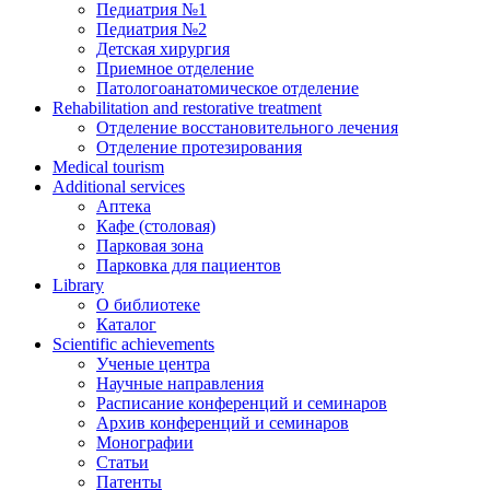
Педиатрия №1
Педиатрия №2
Детская хирургия
Приемное отделение
Патологоанатомическое отделение
Rehabilitation and restorative treatment
Отделение восстановительного лечения
Отделение протезирования
Medical tourism
Additional services
Аптека
Кафе (столовая)
Парковая зона
Парковка для пациентов
Library
О библиотеке
Каталог
Scientific achievements
Ученые центра
Научные направления
Расписание конференций и семинаров
Архив конференций и семинаров
Монографии
Статьи
Патенты