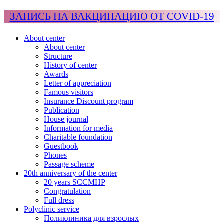
ЗАПИСЬ НА ВАКЦИНАЦИЮ ОТ COVID-19
About center
About center
Structure
History of center
Awards
Letter of appreciation
Famous visitors
Insurance Discount program
Publication
House journal
Information for media
Charitable foundation
Guestbook
Phones
Passage scheme
20th anniversary of the center
20 years SCCMHP
Congratulation
Full dress
Polyclinic service
Поликлиника для взрослых