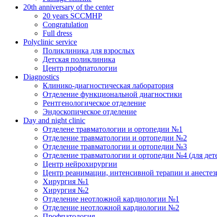
20th anniversary of the center
20 years SCCMHP
Congratulation
Full dress
Polyclinic service
Поликлиника для взрослых
Детская поликлиника
Центр профпатологии
Diagnostics
Клинико-диагностическая лаборатория
Отделение функциональной диагностики
Рентгенологическое отделение
Эндоскопическое отделение
Day and night clinic
Отделене травматологии и ортопедии №1
Отделение травматологии и ортопедии №2
Отделение травматологии и ортопедии №3
Отделение травматологии и ортопедии №4 (для дет
Центр нейрохирургии
Центр реанимации, интенсивной терапии и анесте
Хирургия №1
Хирургия №2
Отделение неотложной кардиологии №1
Отделение неотложной кардиологии №2
Профпатология