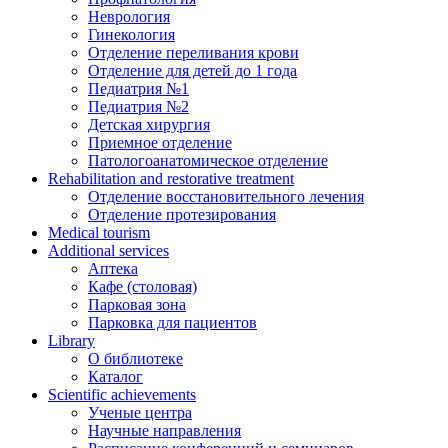
Неврология
Гинекология
Отделение переливания крови
Отделение для детей до 1 года
Педиатрия №1
Педиатрия №2
Детская хирургия
Приемное отделение
Патологоанатомическое отделение
Rehabilitation and restorative treatment
Отделение восстановительного лечения
Отделение протезирования
Medical tourism
Additional services
Аптека
Кафе (столовая)
Парковая зона
Парковка для пациентов
Library
О библиотеке
Каталог
Scientific achievements
Ученые центра
Научные направления