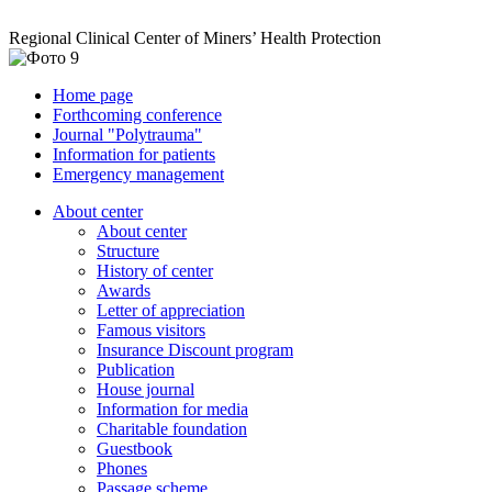
Regional Clinical Center of Miners’ Health Protection
Home page
Forthcoming conference
Journal "Polytrauma"
Information for patients
Emergency management
About center
About center
Structure
History of center
Awards
Letter of appreciation
Famous visitors
Insurance Discount program
Publication
House journal
Information for media
Charitable foundation
Guestbook
Phones
Passage scheme