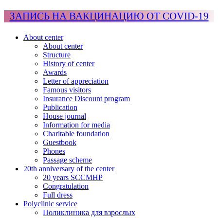
ЗАПИСЬ НА ВАКЦИНАЦИЮ ОТ COVID-19
About center
About center
Structure
History of center
Awards
Letter of appreciation
Famous visitors
Insurance Discount program
Publication
House journal
Information for media
Charitable foundation
Guestbook
Phones
Passage scheme
20th anniversary of the center
20 years SCCMHP
Congratulation
Full dress
Polyclinic service
Поликлиника для взрослых