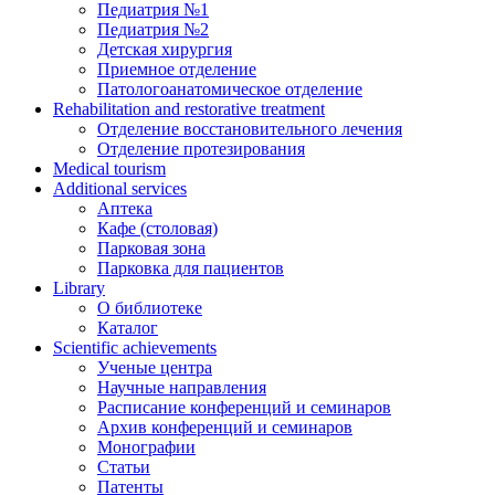
Педиатрия №1
Педиатрия №2
Детская хирургия
Приемное отделение
Патологоанатомическое отделение
Rehabilitation and restorative treatment
Отделение восстановительного лечения
Отделение протезирования
Medical tourism
Additional services
Аптека
Кафе (столовая)
Парковая зона
Парковка для пациентов
Library
О библиотеке
Каталог
Scientific achievements
Ученые центра
Научные направления
Расписание конференций и семинаров
Архив конференций и семинаров
Монографии
Статьи
Патенты