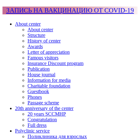
ЗАПИСЬ НА ВАКЦИНАЦИЮ ОТ COVID-19
About center
About center
Structure
History of center
Awards
Letter of appreciation
Famous visitors
Insurance Discount program
Publication
House journal
Information for media
Charitable foundation
Guestbook
Phones
Passage scheme
20th anniversary of the center
20 years SCCMHP
Congratulation
Full dress
Polyclinic service
Поликлиника для взрослых