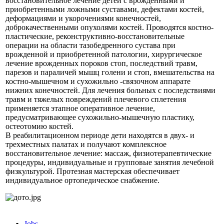
восстановительное лечение детей с врожденными и
приобретенными ложными суставами, дефектами костей,
деформациями и укорочениями конечностей,
доброкачественными опухолями костей. Проводятся костно-
пластические, реконструктивно-восстановительные
операции на области тазобедренного сустава при
врожденной и приобретенной патологии, хирургическое
лечение врожденных пороков стоп, последствий травм,
парезов и параличей мышц голени и стоп, вмешательства на
костно-мышечном и сухожильно -связочном аппарате
нижних конечностей. Для лечения больных с последствиями
травм и тяжелых повреждений плечевого сплетения
применяется этапное оперативное лечение,
предусматривающее сухожильно-мышечную пластику,
остеотомию костей.
В реабилитационном периоде дети находятся в двух- и
трехместных палатах и получают комплексное
восстановительное лечение: массаж, физиотерапевтические
процедуры, индивидуальные и групповые занятия лечебной
физкультурой. Протезная мастерская обеспечивает
индивидуальное ортопедическое снабжение.
Jobs