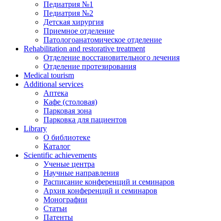
Педиатрия №1
Педиатрия №2
Детская хирургия
Приемное отделение
Патологоанатомическое отделение
Rehabilitation and restorative treatment
Отделение восстановительного лечения
Отделение протезирования
Medical tourism
Additional services
Аптека
Кафе (столовая)
Парковая зона
Парковка для пациентов
Library
О библиотеке
Каталог
Scientific achievements
Ученые центра
Научные направления
Расписание конференций и семинаров
Архив конференций и семинаров
Монографии
Статьи
Патенты