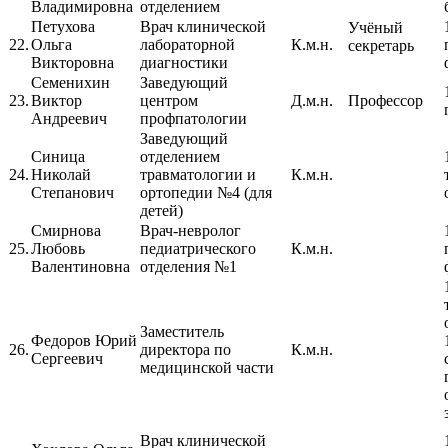
Владимировна
отделением
Петухова
Врач клинической
Учёный
22.
Ольга
лабораторной
К.м.н.
секретарь
Викторовна
диагностики
Семенихин
Заведующий
23.
Виктор
центром
Д.м.н.
Профессор
Андреевич
профпатологии
Заведующий
Синица
отделением
24.
Николай
травматологии и
К.м.н.
Степанович
ортопедии №4 (для
детей)
Смирнова
Врач-невролог
25.
Любовь
педиатрического
К.м.н.
Валентиновна
отделения №1
Заместитель
Федоров Юрий
26.
директора по
К.м.н.
Сергеевич
медицинской части
Врач клинической