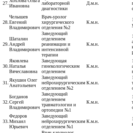
Хохлова Ольга
27.
лабораторной
Д.м.н.
Ивановна
диагностики
Челышев
Врач-уролог
28.
Евгений
хирургического
К.м.н.
Владимирович
отделения №2
Заведующий
Шаталин
отделением
29.
Андрей
реанимации и
К.м.н.
Владимирович
интенсивной
терапии
Яковлева
Заведующая
30.
Наталья
гинекологическим
К.м.н.
Вячеславовна
отделением
Заведующий
Якушин Олег
31.
нейрохирургическим
К.м.н.
Анатольевич
отделением №2
Заведующий
Богданов
отделением
32.
Сергей
К.м.н.
травматологии и
Владимирович
ортопедии №1
Федоров
Заведующий
33.
Михаил
нейрохирургическим
К.м.н.
Юрьевич
отделением №1
Врач-кардиолог