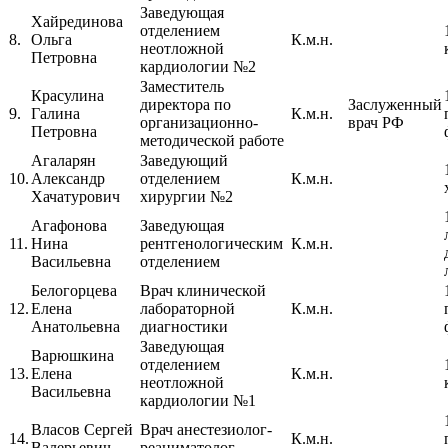
Заведующая
Хайрединова
отделением
8.
Ольга
К.м.н.
неотложной
Петровна
кардиологии №2
Заместитель
Красулина
директора по
Заслуженный
9.
Галина
К.м.н.
организационно-
врач РФ
Петровна
методической работе
Агаларян
Заведующий
10.
Александр
отделением
К.м.н.
Хачатурович
хирургии №2
Агафонова
Заведующая
11.
Нина
рентгенологическим
К.м.н.
Васильевна
отделением
Белогорцева
Врач клинической
12.
Елена
лабораторной
К.м.н.
Анатольевна
диагностики
Заведующая
Варюшкина
отделением
13.
Елена
К.м.н.
неотложной
Васильевна
кардиологии №1
Власов Сергей
Врач анестезиолог-
14.
К.м.н.
Валерьевич
реаниматолог