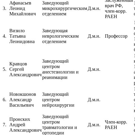
Заслуженный
Афанасьев
Заведующий
врач РФ,
3.
Леонид
микрохирургическим
Д.м.н.
член-корр.
Михайлович
отделением
РАЕН
Визило
Заведующая
4.
Татьяна
неврологическим
Д.м.н.
Профессор
Леонидовна
отделением
Заведующий
Кравцов
центром
5.
Сергей
Д.м.н.
анестезиологии и
Александрович
реанимации
Новокшонов
Заведующий
6.
Александр
центром
Д.м.н.
Васильевич
нейрохирургии
Заведующий
Пронских
центром
Член-корр.
7.
Андрей
Д.м.н.
травматологии и
РАЕН
Александрович
ортопедии