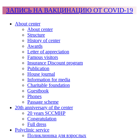
ЗАПИСЬ НА ВАКЦИНАЦИЮ ОТ COVID-19
About center
About center
Structure
History of center
Awards
Letter of appreciation
Famous visitors
Insurance Discount program
Publication
House journal
Information for media
Charitable foundation
Guestbook
Phones
Passage scheme
20th anniversary of the center
20 years SCCMHP
Congratulation
Full dress
Polyclinic service
Поликлиника для взрослых