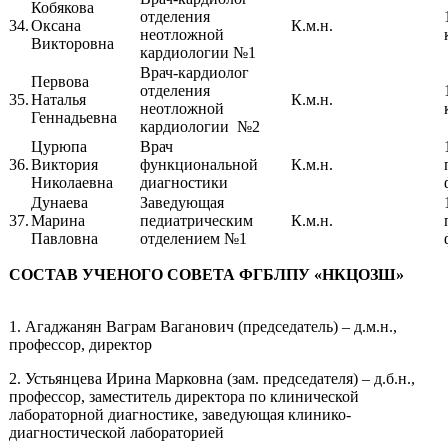
Кобякова
отделения
34.
Оксана
К.м.н.
неотложной
Викторовна
кардиологии №1
Врач-кардиолог
Первова
отделения
35.
Наталья
К.м.н.
неотложной
Геннадьевна
кардиологии №2
Цурюпа
Врач
36.
Виктория
функциональной
К.м.н.
Николаевна
диагностики
Дунаева
Заведующая
37.
Марина
педиатрическим
К.м.н.
Павловна
отделением №1
СОСТАВ УЧЕНОГО СОВЕТА ФГБЛПУ «НКЦОЗШ»
1. Агаджанян Ваграм Ваганович (председатель) – д.м.н.,
профессор, директор
2. Устьянцева Ирина Марковна (зам. председателя) – д.б.н.,
профессор, заместитель директора по клинической
лабораторной диагностике, заведующая клинико-
диагностической лабораторией