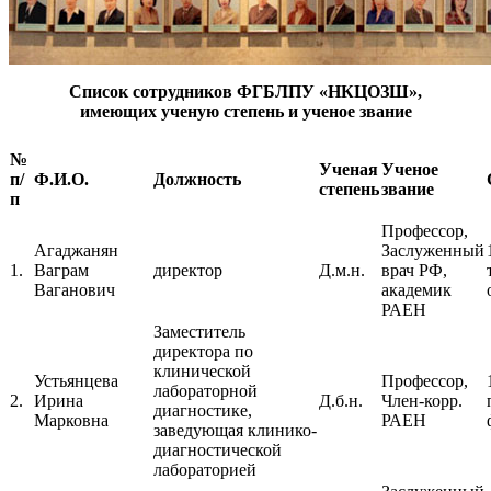
Список сотрудников ФГБЛПУ «НКЦОЗШ»,
имеющих ученую степень и ученое звание
№
Ученая
Ученое
п/
Ф.И.О.
Должность
степень
звание
п
Профессор,
Агаджанян
Заслуженный
1.
Ваграм
директор
Д.м.н.
врач РФ,
Ваганович
академик
РАЕН
Заместитель
директора по
клинической
Устьянцева
Профессор,
лабораторной
2.
Ирина
Д.б.н.
Член-корр.
диагностике,
Марковна
РАЕН
заведующая клинико-
диагностической
лабораторией