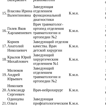
Заведующая
Власова Ирина
отделением
15.
К.м.н.
Валентиновна
функциональной
диагностики
Врач травматолог-
Гилев Яков
ортопед отделения
16.
К.м.н.
Харлампиевич
травматологии и
ортопедии №2
Корнев
Заведующий отделом
17.
Анатолий
качества. Врач
К.м.н.
Николаевич
детской хирургии
Заведующий
Крылов Юрий
18.
хирургическим
К.м.н.
Михайлович
отделением №1
Заведующий
Милюков
отделением
19.
Андрей
К.м.н.
травматологии и
Юрьевич
ортопедии №2
Николаев
20.
Александр
Врач-нейрохирург
К.м.н.
Сергеевич
Одинцева
Заведующая
21.
Ольга
профпатологическим
К.м.н.