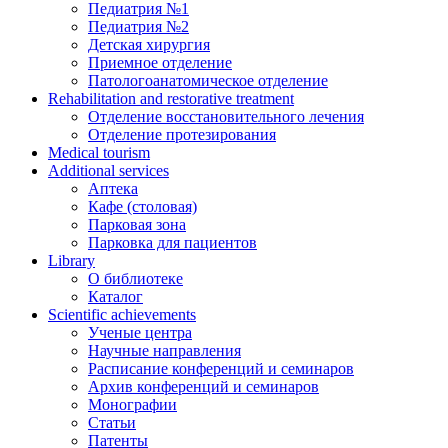
Педиатрия №1
Педиатрия №2
Детская хирургия
Приемное отделение
Патологоанатомическое отделение
Rehabilitation and restorative treatment
Отделение восстановительного лечения
Отделение протезирования
Medical tourism
Additional services
Аптека
Кафе (столовая)
Парковая зона
Парковка для пациентов
Library
О библиотеке
Каталог
Scientific achievements
Ученые центра
Научные направления
Расписание конференций и семинаров
Архив конференций и семинаров
Монографии
Статьи
Патенты