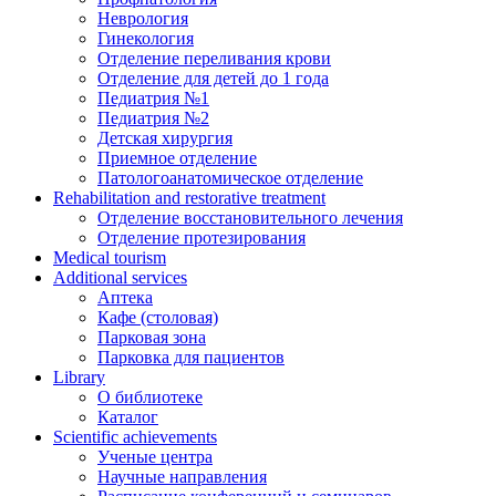
Неврология
Гинекология
Отделение переливания крови
Отделение для детей до 1 года
Педиатрия №1
Педиатрия №2
Детская хирургия
Приемное отделение
Патологоанатомическое отделение
Rehabilitation and restorative treatment
Отделение восстановительного лечения
Отделение протезирования
Medical tourism
Additional services
Аптека
Кафе (столовая)
Парковая зона
Парковка для пациентов
Library
О библиотеке
Каталог
Scientific achievements
Ученые центра
Научные направления