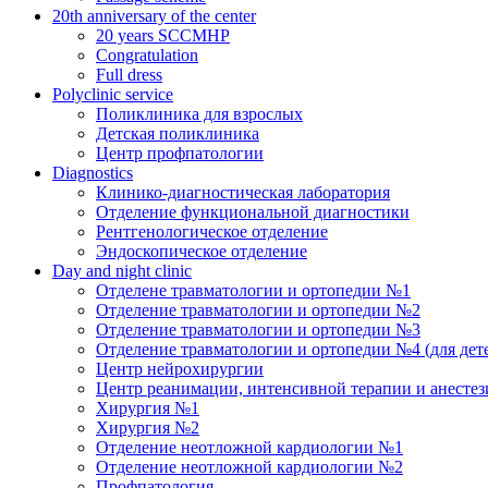
20th anniversary of the center
20 years SCCMHP
Congratulation
Full dress
Polyclinic service
Поликлиника для взрослых
Детская поликлиника
Центр профпатологии
Diagnostics
Клинико-диагностическая лаборатория
Отделение функциональной диагностики
Рентгенологическое отделение
Эндоскопическое отделение
Day and night clinic
Отделене травматологии и ортопедии №1
Отделение травматологии и ортопедии №2
Отделение травматологии и ортопедии №3
Отделение травматологии и ортопедии №4 (для дет
Центр нейрохирургии
Центр реанимации, интенсивной терапии и анесте
Хирургия №1
Хирургия №2
Отделение неотложной кардиологии №1
Отделение неотложной кардиологии №2
Профпатология