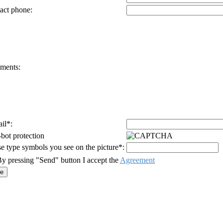
act phone:
ments:
il
*
:
-bot protection
se type symbols you see on the picture
*
:
y pressing "Send" button I accept the
Agreement