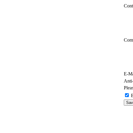
Cont
Com
E-Ma
Anti
Plea
B