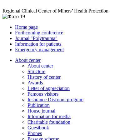
Regional Clinical Center of Miners’ Health Protection
Home page
Forthcoming conference
Journal "Polytrauma"
Information for patients
Emergency management
About center
About center
Structure
History of center
Awards
Letter of appreciation
Famous visitors
Insurance Discount program
Publication
House journal
Information for media
Charitable foundation
Guestbook
Phones
Passage scheme