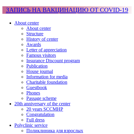
ЗАПИСЬ НА ВАКЦИНАЦИЮ ОТ COVID-19
About center
About center
Structure
History of center
Awards
Letter of appreciation
Famous visitors
Insurance Discount program
Publication
House journal
Information for media
Charitable foundation
Guestbook
Phones
Passage scheme
20th anniversary of the center
20 years SCCMHP
Congratulation
Full dress
Polyclinic service
Поликлиника для взрослых