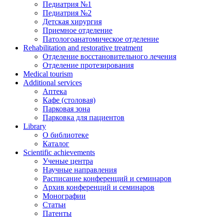
Педиатрия №1
Педиатрия №2
Детская хирургия
Приемное отделение
Патологоанатомическое отделение
Rehabilitation and restorative treatment
Отделение восстановительного лечения
Отделение протезирования
Medical tourism
Additional services
Аптека
Кафе (столовая)
Парковая зона
Парковка для пациентов
Library
О библиотеке
Каталог
Scientific achievements
Ученые центра
Научные направления
Расписание конференций и семинаров
Архив конференций и семинаров
Монографии
Статьи
Патенты