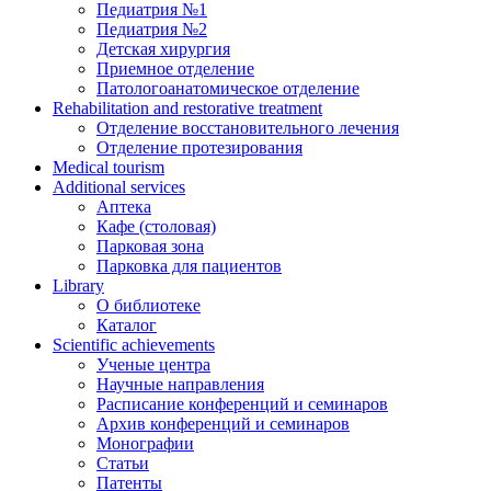
Педиатрия №1
Педиатрия №2
Детская хирургия
Приемное отделение
Патологоанатомическое отделение
Rehabilitation and restorative treatment
Отделение восстановительного лечения
Отделение протезирования
Medical tourism
Additional services
Аптека
Кафе (столовая)
Парковая зона
Парковка для пациентов
Library
О библиотеке
Каталог
Scientific achievements
Ученые центра
Научные направления
Расписание конференций и семинаров
Архив конференций и семинаров
Монографии
Статьи
Патенты