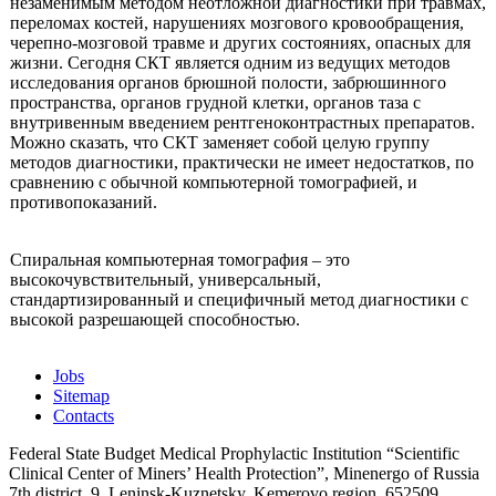
незаменимым методом неотложной диагностики при травмах,
переломах костей, нарушениях мозгового кровообращения,
черепно-мозговой травме и других состояниях, опасных для
жизни. Сегодня СКТ является одним из ведущих методов
исследования органов брюшной полости, забрюшинного
пространства, органов грудной клетки, органов таза с
внутривенным введением рентгеноконтрастных препаратов.
Можно сказать, что СКТ заменяет собой целую группу
методов диагностики, практически не имеет недостатков, по
сравнению с обычной компьютерной томографией, и
противопоказаний.
Спиральная компьютерная томография – это
высокочувствительный, универсальный,
стандартизированный и специфичный метод диагностики с
высокой разрешающей способностью.
Jobs
Sitemap
Contacts
Federal State Budget Medical Prophylactic Institution “Scientific
Clinical Center of Miners’ Health Protection”, Minenergo of Russia
7th district, 9, Leninsk-Kuznetsky, Kemerovo region, 652509,