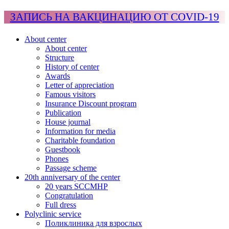
ЗАПИСЬ НА ВАКЦИНАЦИЮ ОТ COVID-19
About center
About center
Structure
History of center
Awards
Letter of appreciation
Famous visitors
Insurance Discount program
Publication
House journal
Information for media
Charitable foundation
Guestbook
Phones
Passage scheme
20th anniversary of the center
20 years SCCMHP
Congratulation
Full dress
Polyclinic service
Поликлиника для взрослых