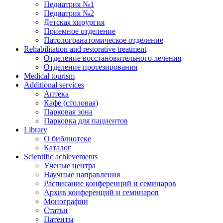
Педиатрия №1
Педиатрия №2
Детская хирургия
Приемное отделение
Патологоанатомическое отделение
Rehabilitation and restorative treatment
Отделение восстановительного лечения
Отделение протезирования
Medical tourism
Additional services
Аптека
Кафе (столовая)
Парковая зона
Парковка для пациентов
Library
О библиотеке
Каталог
Scientific achievements
Ученые центра
Научные направления
Расписание конференций и семинаров
Архив конференций и семинаров
Монографии
Статьи
Патенты