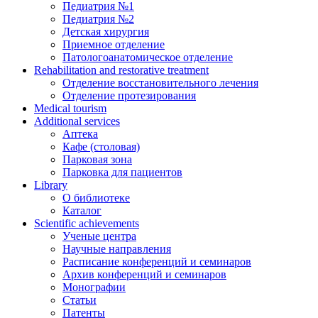
Педиатрия №1
Педиатрия №2
Детская хирургия
Приемное отделение
Патологоанатомическое отделение
Rehabilitation and restorative treatment
Отделение восстановительного лечения
Отделение протезирования
Medical tourism
Additional services
Аптека
Кафе (столовая)
Парковая зона
Парковка для пациентов
Library
О библиотеке
Каталог
Scientific achievements
Ученые центра
Научные направления
Расписание конференций и семинаров
Архив конференций и семинаров
Монографии
Статьи
Патенты