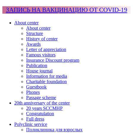
ЗАПИСЬ НА ВАКЦИНАЦИЮ ОТ COVID-19
About center
About center
Structure
History of center
Awards
Letter of appreciation
Famous visitors
Insurance Discount program
Publication
House journal
Information for media
Charitable foundation
Guestbook
Phones
Passage scheme
20th anniversary of the center
20 years SCCMHP
Congratulation
Full dress
Polyclinic service
Поликлиника для взрослых