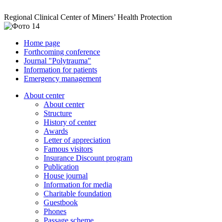
Regional Clinical Center of Miners’ Health Protection
Home page
Forthcoming conference
Journal "Polytrauma"
Information for patients
Emergency management
About center
About center
Structure
History of center
Awards
Letter of appreciation
Famous visitors
Insurance Discount program
Publication
House journal
Information for media
Charitable foundation
Guestbook
Phones
Passage scheme