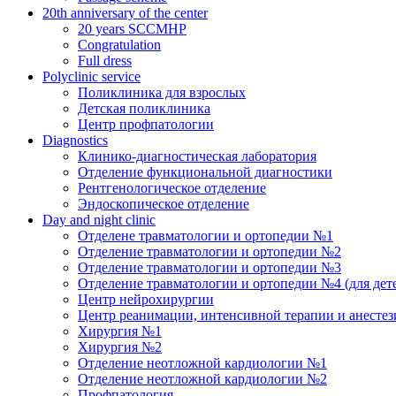
20th anniversary of the center
20 years SCCMHP
Congratulation
Full dress
Polyclinic service
Поликлиника для взрослых
Детская поликлиника
Центр профпатологии
Diagnostics
Клинико-диагностическая лаборатория
Отделение функциональной диагностики
Рентгенологическое отделение
Эндоскопическое отделение
Day and night clinic
Отделене травматологии и ортопедии №1
Отделение травматологии и ортопедии №2
Отделение травматологии и ортопедии №3
Отделение травматологии и ортопедии №4 (для дет
Центр нейрохирургии
Центр реанимации, интенсивной терапии и анесте
Хирургия №1
Хирургия №2
Отделение неотложной кардиологии №1
Отделение неотложной кардиологии №2
Профпатология