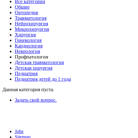
Все категории
Общие
Ортопедия
Травматология
Нейрохирургия
Микрохирургия
Хирургия
Гинекология
Кардиология
Неврология
Профпатология
Детская травматология
Детская хирургия
Педиатрия
Педиатрия детей до 1 года
Данная категория пуста.
Задать свой вопрос.
Jobs
Sitemap