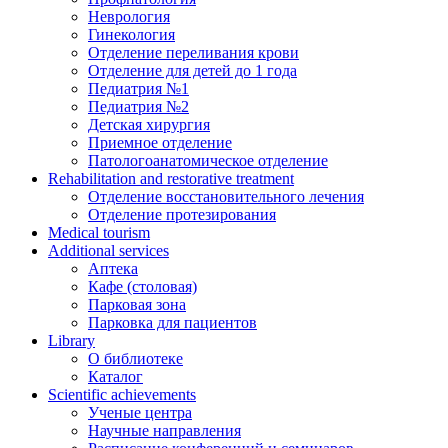
Неврология
Гинекология
Отделение переливания крови
Отделение для детей до 1 года
Педиатрия №1
Педиатрия №2
Детская хирургия
Приемное отделение
Патологоанатомическое отделение
Rehabilitation and restorative treatment
Отделение восстановительного лечения
Отделение протезирования
Medical tourism
Additional services
Аптека
Кафе (столовая)
Парковая зона
Парковка для пациентов
Library
О библиотеке
Каталог
Scientific achievements
Ученые центра
Научные направления