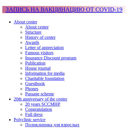
ЗАПИСЬ НА ВАКЦИНАЦИЮ ОТ COVID-19
About center
About center
Structure
History of center
Awards
Letter of appreciation
Famous visitors
Insurance Discount program
Publication
House journal
Information for media
Charitable foundation
Guestbook
Phones
Passage scheme
20th anniversary of the center
20 years SCCMHP
Congratulation
Full dress
Polyclinic service
Поликлиника для взрослых