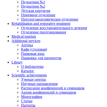
Педиатрия №1
Педиатрия №2
Детская хирургия
Приемное отделение
Патологоанатомическое отделение
Rehabilitation and restorative treatment
Отделение восстановительного лечения
Отделение протезирования
Medical tourism
Additional services
Аптека
Кафе (столовая)
Парковая зона
Парковка для пациентов
Library
О библиотеке
Каталог
Scientific achievements
Ученые центра
Научные направления
Расписание конференций и семинаров
Архив конференций и семинаров
Монографии
Статьи
Патенты