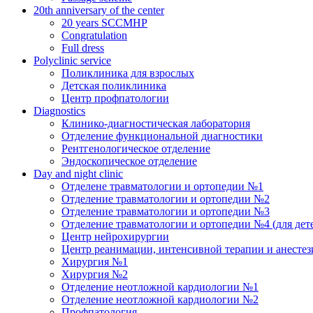
20th anniversary of the center
20 years SCCMHP
Congratulation
Full dress
Polyclinic service
Поликлиника для взрослых
Детская поликлиника
Центр профпатологии
Diagnostics
Клинико-диагностическая лаборатория
Отделение функциональной диагностики
Рентгенологическое отделение
Эндоскопическое отделение
Day and night clinic
Отделене травматологии и ортопедии №1
Отделение травматологии и ортопедии №2
Отделение травматологии и ортопедии №3
Отделение травматологии и ортопедии №4 (для дет
Центр нейрохирургии
Центр реанимации, интенсивной терапии и анесте
Хирургия №1
Хирургия №2
Отделение неотложной кардиологии №1
Отделение неотложной кардиологии №2
Профпатология