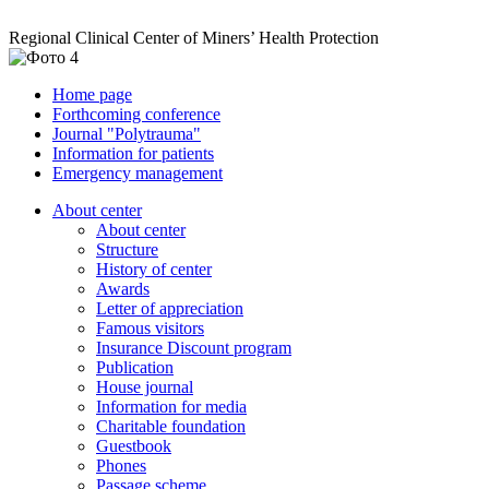
Regional Clinical Center of Miners’ Health Protection
Home page
Forthcoming conference
Journal "Polytrauma"
Information for patients
Emergency management
About center
About center
Structure
History of center
Awards
Letter of appreciation
Famous visitors
Insurance Discount program
Publication
House journal
Information for media
Charitable foundation
Guestbook
Phones
Passage scheme