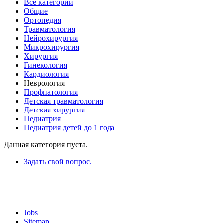
Все категории
Общие
Ортопедия
Травматология
Нейрохирургия
Микрохирургия
Хирургия
Гинекология
Кардиология
Неврология
Профпатология
Детская травматология
Детская хирургия
Педиатрия
Педиатрия детей до 1 года
Данная категория пуста.
Задать свой вопрос.
Jobs
Sitemap