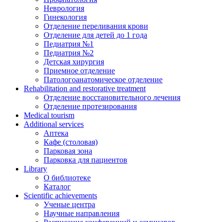
Неврология
Гинекология
Отделение переливания крови
Отделение для детей до 1 года
Педиатрия №1
Педиатрия №2
Детская хирургия
Приемное отделение
Патологоанатомическое отделение
Rehabilitation and restorative treatment
Отделение восстановительного лечения
Отделение протезирования
Medical tourism
Additional services
Аптека
Кафе (столовая)
Парковая зона
Парковка для пациентов
Library
О библиотеке
Каталог
Scientific achievements
Ученые центра
Научные направления