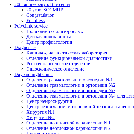
20th anniversary of the center
20 years SCCMHP
Congratulation
Full dress
Polyclinic service
Поликлиника для взрослых
Детская поликлиника
Центр профпатологии
Diagnostics
Клинико-диагностическая лаборатория
Отделение функциональной диагностики
Рентгенологическое отделение
Эндоскопическое отделение
Day and night clinic
Отделене травматологии и ортопедии №1
Отделение травматологии и ортопедии №2
Отделение травматологии и ортопедии №3
Отделение травматологии и ортопедии №4 (для дет
Центр нейрохирургии
Центр реанимации, интенсивной терапии и анесте
Хирургия №1
Хирургия №2
Отделение неотложной кардиологии №1
Отделение неотложной кардиологии №2
Профпатология