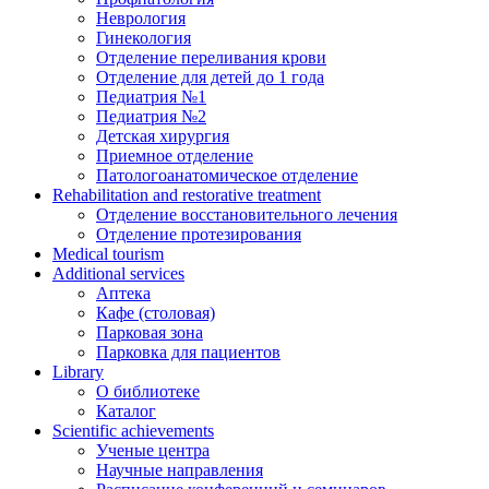
Неврология
Гинекология
Отделение переливания крови
Отделение для детей до 1 года
Педиатрия №1
Педиатрия №2
Детская хирургия
Приемное отделение
Патологоанатомическое отделение
Rehabilitation and restorative treatment
Отделение восстановительного лечения
Отделение протезирования
Medical tourism
Additional services
Аптека
Кафе (столовая)
Парковая зона
Парковка для пациентов
Library
О библиотеке
Каталог
Scientific achievements
Ученые центра
Научные направления