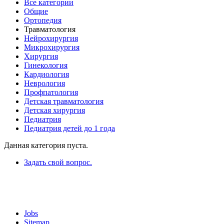
Все категории
Общие
Ортопедия
Травматология
Нейрохирургия
Микрохирургия
Хирургия
Гинекология
Кардиология
Неврология
Профпатология
Детская травматология
Детская хирургия
Педиатрия
Педиатрия детей до 1 года
Данная категория пуста.
Задать свой вопрос.
Jobs
Sitemap