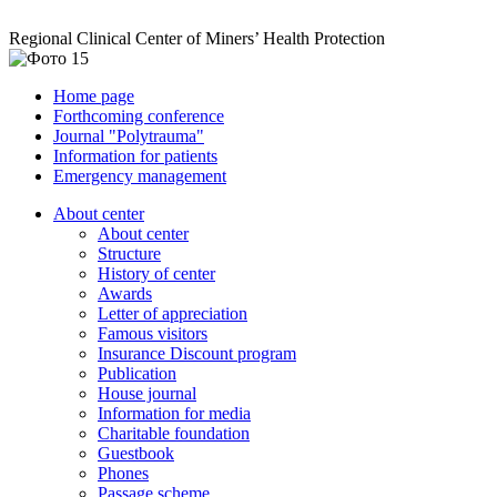
Regional Clinical Center of Miners’ Health Protection
Home page
Forthcoming conference
Journal "Polytrauma"
Information for patients
Emergency management
About center
About center
Structure
History of center
Awards
Letter of appreciation
Famous visitors
Insurance Discount program
Publication
House journal
Information for media
Charitable foundation
Guestbook
Phones
Passage scheme