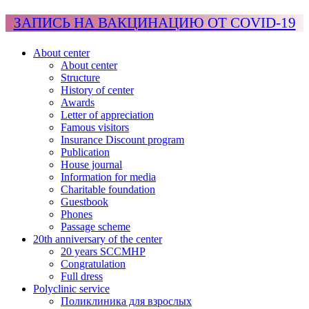
ЗАПИСЬ НА ВАКЦИНАЦИЮ ОТ COVID-19
About center
About center
Structure
History of center
Awards
Letter of appreciation
Famous visitors
Insurance Discount program
Publication
House journal
Information for media
Charitable foundation
Guestbook
Phones
Passage scheme
20th anniversary of the center
20 years SCCMHP
Congratulation
Full dress
Polyclinic service
Поликлиника для взрослых