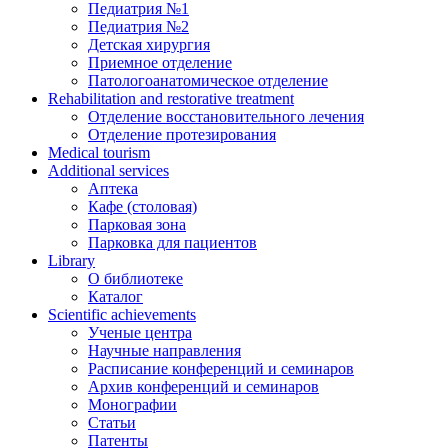
Педиатрия №1
Педиатрия №2
Детская хирургия
Приемное отделение
Патологоанатомическое отделение
Rehabilitation and restorative treatment
Отделение восстановительного лечения
Отделение протезирования
Medical tourism
Additional services
Аптека
Кафе (столовая)
Парковая зона
Парковка для пациентов
Library
О библиотеке
Каталог
Scientific achievements
Ученые центра
Научные направления
Расписание конференций и семинаров
Архив конференций и семинаров
Монографии
Статьи
Патенты