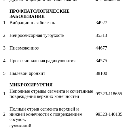
ПРОФПАТОЛОГИЧЕСКИЕ
ЗАБОЛЕВАНИЯ
1
Вибрационная болезнь
34927
2
Нейросенсорная тугоухость
35313
3
Пневмокониоз
44677
4
Професиональная радикулопатия
34575
5
Пылевой бронхит
38100
МИКРОХИРУРГИЯ
Неполные отрывы сегмента и сочетанные
1
99323-118655
повреждения верхних конечностей
Полный отрыв сегмента верхней и
2
нижней конечности с повреждением
99323-140135
сосудов,
сухожилий