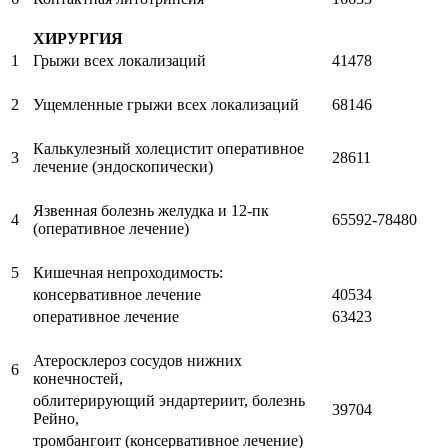
ХИРУРГИЯ
1
Грыжи всех локализаций
41478
2
Ущемленные грыжи всех локализаций
68146
Калькулезный холецистит оперативное
3
28611
лечение (эндоскопически)
Язвенная болезнь желудка и 12-пк
4
65592-78480
(оперативное лечение)
5
Кишечная непроходимость:
консервативное лечение
40534
оперативное лечение
63423
Атеросклероз сосудов нижних
6
конечностей,
облитерирующий эндартериит, болезнь
39704
Рейно,
тромбангоит (консервативное лечение)