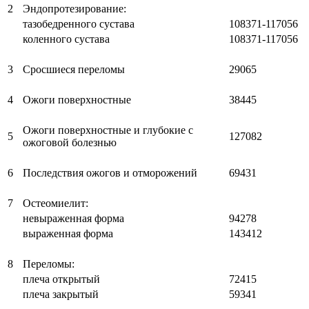
2
Эндопротезирование:
тазобедренного сустава
108371-117056
коленного сустава
108371-117056
3
Сросшиеся переломы
29065
4
Ожоги поверхностные
38445
Ожоги поверхностные и глубокие с
5
127082
ожоговой болезнью
6
Последствия ожогов и отморожений
69431
7
Остеомиелит:
невыраженная форма
94278
выраженная форма
143412
8
Переломы:
плеча открытый
72415
плеча закрытый
59341