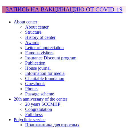
ЗАПИСЬ НА ВАКЦИНАЦИЮ ОТ COVID-19
About center
About center
Structure
History of center
Awards
Letter of appreciation
Famous visitors
Insurance Discount program
Publication
House journal
Information for media
Charitable foundation
Guestbook
Phones
Passage scheme
20th anniversary of the center
20 years SCCMHP
Congratulation
Full dress
Polyclinic service
Поликлиника для взрослых