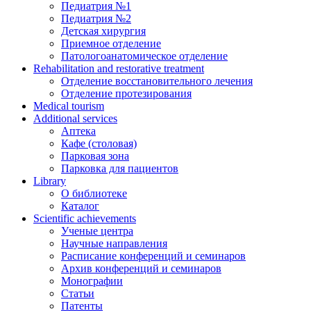
Педиатрия №1
Педиатрия №2
Детская хирургия
Приемное отделение
Патологоанатомическое отделение
Rehabilitation and restorative treatment
Отделение восстановительного лечения
Отделение протезирования
Medical tourism
Additional services
Аптека
Кафе (столовая)
Парковая зона
Парковка для пациентов
Library
О библиотеке
Каталог
Scientific achievements
Ученые центра
Научные направления
Расписание конференций и семинаров
Архив конференций и семинаров
Монографии
Статьи
Патенты