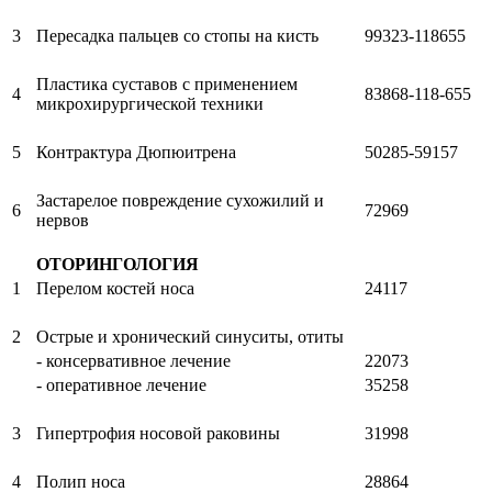
3
Пересадка пальцев со стопы на кисть
99323-118655
Пластика суставов с применением
4
83868-118-655
микрохирургической техники
5
Контрактура Дюпюитрена
50285-59157
Застарелое повреждение сухожилий и
6
72969
нервов
ОТОРИНГОЛОГИЯ
1
Перелом костей носа
24117
2
Острые и хронический синуситы, отиты
- консервативное лечение
22073
- оперативное лечение
35258
3
Гипертрофия носовой раковины
31998
4
Полип носа
28864