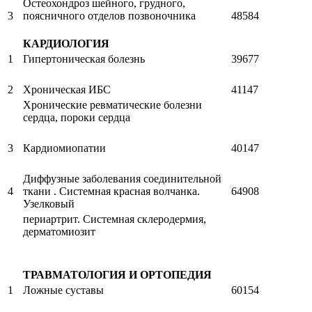
Остеохондроз шейного, грудного,
3
поясничного отделов позвоночника
48584
КАРДИОЛОГИЯ
1
Гипертоническая болезнь
39677
2
Хроническая ИБС
41147
Хронические ревматические болезни
сердца, пороки сердца
3
Кардиомиопатии
40147
Диффузные заболевания соединительной
4
ткани . Системная красная волчанка.
64908
Узелковый
периартрит. Системная склеродермия,
дерматомиозит
ТРАВМАТОЛОГИЯ И ОРТОПЕДИЯ
1
Ложные суставы
60154