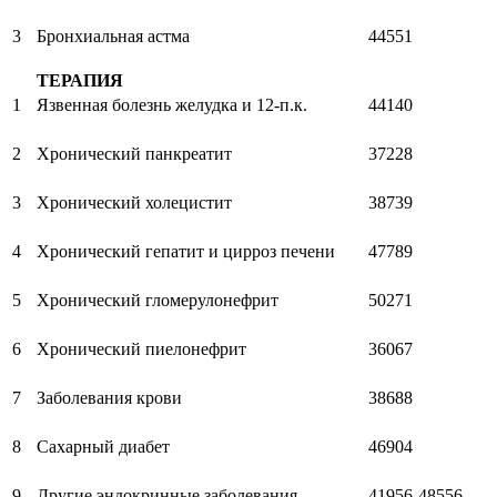
3
Бронхиальная астма
44551
ТЕРАПИЯ
1
Язвенная болезнь желудка и 12-п.к.
44140
2
Хронический панкреатит
37228
3
Хронический холецистит
38739
4
Хронический гепатит и цирроз печени
47789
5
Хронический гломерулонефрит
50271
6
Хронический пиелонефрит
36067
7
Заболевания крови
38688
8
Сахарный диабет
46904
9
Другие эндокринные заболевания
41956-48556