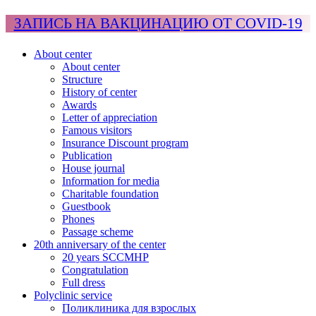
ЗАПИСЬ НА ВАКЦИНАЦИЮ ОТ COVID-19
About center
About center
Structure
History of center
Awards
Letter of appreciation
Famous visitors
Insurance Discount program
Publication
House journal
Information for media
Charitable foundation
Guestbook
Phones
Passage scheme
20th anniversary of the center
20 years SCCMHP
Congratulation
Full dress
Polyclinic service
Поликлиника для взрослых