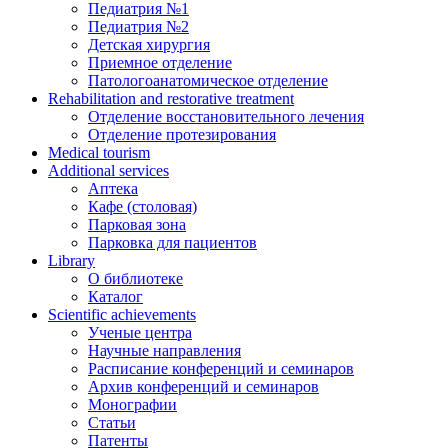
Педиатрия №1
Педиатрия №2
Детская хирургия
Приемное отделение
Патологоанатомическое отделение
Rehabilitation and restorative treatment
Отделение восстановительного лечения
Отделение протезирования
Medical tourism
Additional services
Аптека
Кафе (столовая)
Парковая зона
Парковка для пациентов
Library
О библиотеке
Каталог
Scientific achievements
Ученые центра
Научные направления
Расписание конференций и семинаров
Архив конференций и семинаров
Монографии
Статьи
Патенты