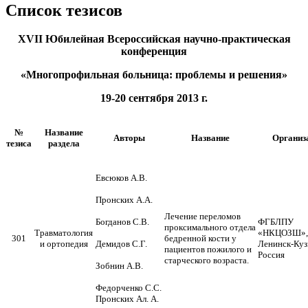
Список тезисов
XVII Юбилейная Всероссийская научно-практическая
конференция
«Многопрофильная больница: проблемы и решения»
19-20 сентября 2013 г.
№
Название
Авторы
Название
Организ
тезиса
раздела
Евсюков А.В.
Пронских А.А.
Лечение переломов
Богданов С.В.
ФГБЛПУ
проксимального отдела
Травматология
«НКЦОЗШ»,г
301
бедренной кости у
и ортопедия
Демидов С.Г.
Ленинск-Куз
пациентов пожилого и
Россия
старческого возраста.
Зобнин А.В.
Федорченко С.С.
Пронских Ал. А.