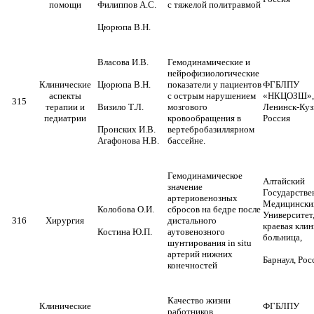
помощи
Филиппов А.С.
с тяжелой политравмой
Цюрюпа В.Н.
Власова И.В.
Гемодинамические и
нейрофизиологические
Клинические
Цюрюпа В.Н.
показатели у пациентов
ФГБЛПУ
аспекты
с острым нарушением
«НКЦОЗШ»,г
315
терапии и
Визило Т.Л.
мозгового
Ленинск-Куз
педиатрии
кровообращения в
Россия
Пронских И.В.
вертебробазиллярном
Агафонова Н.В.
бассейне.
Гемодинамическое
Алтайский
значение
Государств
артериовенозных
Медицински
Колобова О.И.
сбросов на бедре после
Университет
316
Хирургия
дистального
краевая кли
Костина Ю.П.
аутовенозного
больница,
шунтирования in situ
артерий нижних
Барнаул, Рос
конечностей
Качество жизни
Клинические
ФГБЛПУ
работников