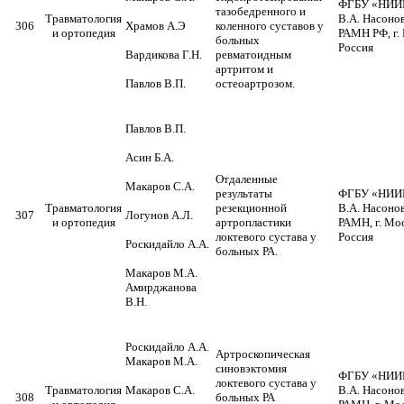
ФГБУ «НИИР
тазобедренного и
Травматология
В.А. Насоно
306
Храмов А.Э
коленного суставов у
и ортопедия
РАМН РФ, г.
больных
Россия
Вардикова Г.Н.
ревматоидным
артритом и
Павлов В.П.
остеоартрозом.
Павлов В.П.
Асин Б.А.
Отдаленные
Макаров С.А.
результаты
ФГБУ «НИИР
Травматология
резекционной
В.А. Насоно
307
Логунов А.Л.
и ортопедия
артропластики
РАМН, г. Мос
локтевого сустава у
Россия
Роскидайло А.А.
больных РА.
Макаров М.А.
Амирджанова
В.Н.
Роскидайло А.А.
Артроскопическая
Макаров М.А.
синовэктомия
ФГБУ «НИИР
локтевого сустава у
Травматология
Макаров С.А.
В.А. Насоно
308
больных РА