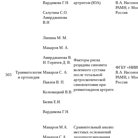
Вардикова Г.Н.
артритом (ЮА).
В.А. Насоно
РАМН, г. Мос
Салугина С.О.
Россия
Амирджанова
В.Н
Липина М. М.
Макаров М. А.
Амирджанова В.
Факторы риска
Н. Горячев Д. В.
рецидива синовита
ФГБУ «НИИР
коленного сустава
Травматология
Макаров С. А.
В.А. Насоно
305
после тотальной
и ортопедия
РАМН, г. Мос
артроскопической
Павлов В. П.
Россия
синовэктомии при
ревматоидном артрите.
Коломацкий В.В.
Бялик Е.И.
Вардикова Г.Н.
Макаров М.А.
Сравнительный анализ
местных осложнений
Макаров С.А.
эндопротезирования