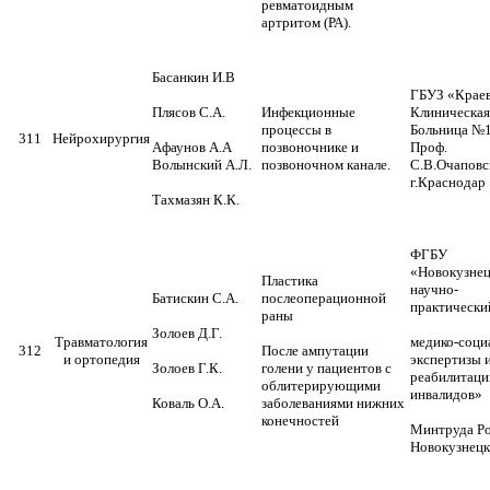
ревматоидным
артритом (РА).
Басанкин И.В
ГБУЗ «Крае
Плясов С.А.
Инфекционные
Клиническая
процессы в
Больница №1
311
Нейрохирургия
Афаунов А.А
позвоночнике и
Проф.
Волынский А.Л.
позвоночном канале.
С.В.Очаповс
г.Краснодар
Тахмазян К.К.
ФГБУ
«Новокузне
Пластика
научно-
Батискин С.А.
послеоперационной
практически
раны
Золоев Д.Г.
Травматология
медико-соци
312
После ампутации
и ортопедия
экспертизы 
Золоев Г.К.
голени у пациентов с
реабилитаци
облитерирующими
инвалидов»
Коваль О.А.
заболеваниями нижних
конечностей
Минтруда Рос
Новокузнецк