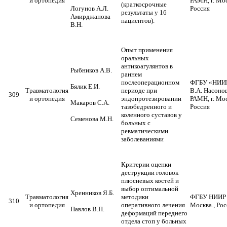
и ортопедия
РАМН, г. Мос
(краткосрочные
Логунов А.Л.
Россия
результаты у 16
Амирджанова
пациентов).
В.Н.
Опыт применения
оральных
антикоагулянтов в
Рыбников А.В.
раннем
послеоперационном
ФГБУ «НИИР
Бялик Е.И.
Травматология
периоде при
В.А. Насоно
309
и ортопедия
эндопротезировании
РАМН, г. Мос
Макаров С.А.
тазобедренного и
Россия
коленного суставов у
Семенова М.Н.
больных с
ревматическими
заболеваниями
Критерии оценки
деструкции головок
плюсневых костей и
выбор оптимальной
Хренников Я.Б.
Травматология
методики
ФГБУ НИИР 
310
и ортопедия
оперативного лечения
Москва., Рос
Павлов В.П.
деформаций переднего
отдела стоп у больных