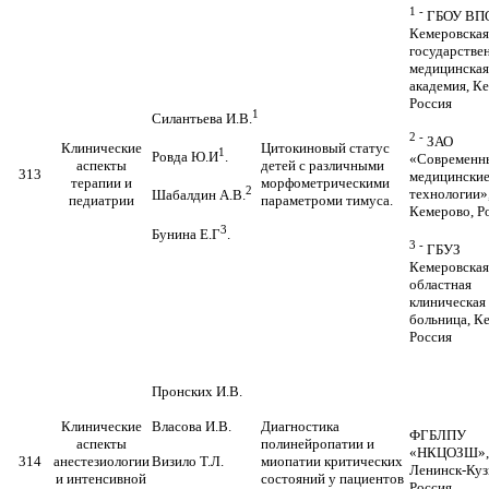
1 -
ГБОУ ВП
Кемеровская
государстве
медицинская
академия, К
Россия
1
Силантьева И.В.
2 -
ЗАО
Клинические
Цитокиновый статус
1
Ровда Ю.И
.
«Современн
аспекты
детей с различными
313
медицински
терапии и
морфометрическими
2
технологии»
Шабалдин А.В.
педиатрии
параметроми тимуса.
Кемерово, Р
3
Бунина Е.Г
.
3 -
ГБУЗ
Кемеровская
областная
клиническая
больница, К
Россия
Пронских И.В.
Клинические
Власова И.В.
Диагностика
ФГБЛПУ
аспекты
полинейропатии и
«НКЦОЗШ»,г
314
анестезиологии
Визило Т.Л.
миопатии критических
Ленинск-Куз
и интенсивной
состояний у пациентов
Россия