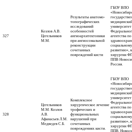
ГБОУ ВПО
«Новосибир
Результаты анатомо-
государстве
топографических
медицински
исследований
университет
Козлов А.В.
особенностей
Федерально
327
Цегельников
ангиоархитектоники
агентства по
М.М.
при ангиосомальной
здравоохран
реконструкции
социальном
сочетанных
развитию», 
повреждений кисти
хирургии Ф
ППВ Новоси
Россия.
ГБОУ ВПО
«Новосибир
государстве
медицински
университет
Комплексное
Федерально
Цегельников
хирургическое лечение
агентства по
М.М. Козлов
трофических и
здравоохран
328
А.В.
функциональных
социальном
Афанасьев Л.М.
нарушений при
развитию», 
Медведев С.Б.
сочетанных
хирургии Ф
повреждениях кисти.
ППВ, Новоси