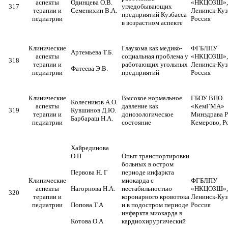
аспекты
Одинцева О.В.
«НКЦОЗШ», 
317
угледобывающих
терапии и
Семенихин В.А.
Ленинск-Куз
предприятий Кузбасса
педиатрии
Россия
в возрастном аспекте
Клинические
Глаукома как медико-
ФГБЛПУ
Артемьева Т.Б.
аспекты
социальная проблема у
«НКЦОЗШ», 
318
терапии и
работающих угольных
Ленинск-Куз
Фатеева Э.В.
педиатрии
предприятий
Россия
Клинические
Высокое нормальное
ГБОУ ВПО
Колесников А.О.
аспекты
давление как
«КемГМА»
319
Кувшинов Д.Ю.
терапии и
донозологическое
Минздрава Ро
Барбараш Н.А.
педиатрии
состояние
Кемерово, Р
Хайрединова
О.П
Опыт транспортировки
больных в остром
Первова Н. Г
периоде инфаркта
Клинические
миокарда с
ФГБЛПУ
аспекты
Нагорнова Н.А.
нестабильностью
«НКЦОЗШ»,
320
терапии и
коронарного кровотока
Ленинск-Куз
педиатрии
Попова Т.А
и в подостром периоде
Россия
инфаркта миокарда в
Котова О.А
кардиохирургический