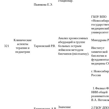
стационар.
Пьянкова Е.Э.
ГБОУ ВПО
«Новосибир
государстве
медицински
университет
Анализ хромосомных
Клинические
Минздрава 
аберраций в группе
аспекты
321
Тарновский Р.В.
больных острым
терапии и
Институт
лейкозом методом
педиатрии
химической
биочипов (microarray).
биологии и
фундамента
медицины С
г. Новосибир
Россия
1.Филиал 
НИИ общей
реаниматоло
В.А. Неговск
Значение
2.ГБОУ ДПО
Екимовских А.В.