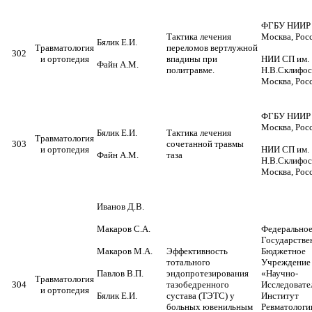
ФГБУ НИИР
Тактика лечения
Москва, Росс
Бялик Е.И.
Травматология
переломов вертлужной
302
и ортопедия
впадины при
НИИ СП им.
Файн А.М.
политравме.
Н.В.Склифос
Москва, Росс
ФГБУ НИИР
Москва, Росс
Бялик Е.И.
Тактика лечения
Травматология
303
сочетанной травмы
и ортопедия
НИИ СП им.
Файн А.М.
таза
Н.В.Склифос
Москва, Росс
Иванов Д.В.
Макаров С.А.
Федерально
Государстве
Макаров М.А.
Эффективность
Бюджетное
тотального
Учреждение
Павлов В.П.
эндопротезирования
«Научно-
Травматология
304
тазобедренного
Исследовате
и ортопедия
Бялик Е.И.
сустава (ТЭТС) у
Институт
больных ювенильным
Ревматологи