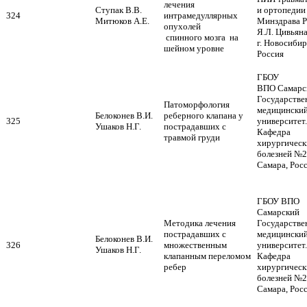
лечения
Ступак В.В.
и ортопеди
324
интрамедуллярных
Митюков А.Е.
Минздрава 
опухолей
Я.Л. Цивьяна
спинного мозга на
г. Новосибир
шейном уровне
Россия
ГБОУ
ВПО Самарс
Государств
Патоморфология
медицински
реберного клапана у
Белоконев В.И.
325
университет.
пострадавших с
Ушаков Н.Г.
Кафедра
травмой груди
хирургическ
болезней №2,
Самара, Рос
ГБОУ ВПО
Самарский
Методика лечения
Государств
пострадавших с
медицински
Белоконев В.И.
326
множественным
университет.
Ушаков Н.Г.
клапанным переломом
Кафедра
ребер
хирургическ
болезней №2,
Самара, Рос