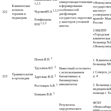
гимергомоцистеинемии
«Новокузне
1,2,3
Клинические
в формировании
государстве
аспекты
особенностей
институт
1,2,3
ЧурляевЮ.А.
322
терапии и
дисфункции
усовершенст
педиатрии
сосудистого эндотелия
врачей» Мин
Епифанцева
у шахтеров угольной
России
1,2,3
Н.Н.
шахты
3.МБЛПУ
«Городская
клиническая
больница №1
г.Новокузне
1
Попов В.П.
1. Клиничес
больница N8
2
Трухачев И.Г.
Накостный остесинтез
г. Северск, у
с использованием
Травматология
2
д. 4
323
биоактивных и
Здрелько В.П.
и ортопедия
биоинертных
имплантатов
1
2.
Больница 
Ростовцев А.В.
медицинско
помощи г. Т
1
Епишин В.В.
ФГБУ
Результаты
«Новосибир
хирургического
НИИ травма