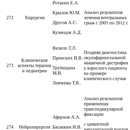
Ротькин Е.А.
Анализ результатов
Крылов Ю.М.
272
Хирургия
лечения вентральных
Другов А.С.
грыж с 2005 по 2012 г.
Кузнецов А.Д.
Визило Т.Л.
Поздняя диагностика
окулофарингеальной
Пронских И.В.
Клинические
мышечной дистрофии
273
аспекты терапии
Трубицына
у взрослого пациента
и педиатрии
М.В.
на примере
клинического случая
Левченко Т.В..
Анализ результатов
применения
транспедикулярной
фиксации
Афаунов А.А.
с цементной
274
Нейрохирургия
Басанкин И.В.
имплантацией винтов