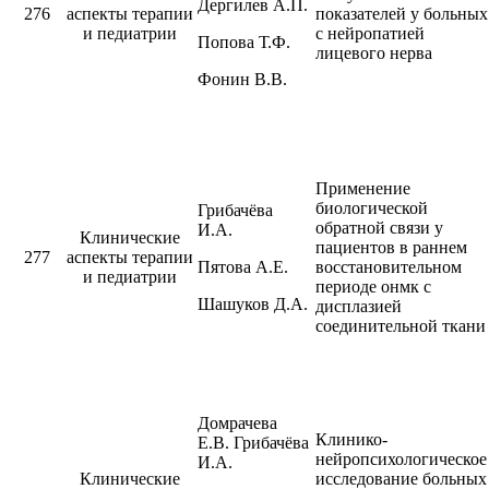
Дергилев А.П.
276
аспекты терапии
показателей у больных
и педиатрии
с нейропатией
Попова Т.Ф.
лицевого нерва
Фонин В.В.
Применение
биологической
Грибачёва
обратной связи у
И.А.
Клинические
пациентов в раннем
277
аспекты терапии
Пятова А.Е.
восстановительном
и педиатрии
периоде онмк с
Шашуков Д.А.
дисплазией
соединительной ткани
Домрачева
Клинико-
Е.В. Грибачёва
нейропсихологическое
И.А.
Клинические
исследование больных