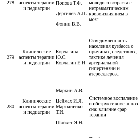
278
аспекты терапии
молодого возраста с
Попова Т.Ф.
и педиатрии
нетравматическим
Дергилев А.П.
кровоизлиянием в
мозг
Фонин В.В.
Осведомленность
населения кузбасса о
Клинические
Корчагина
причинах, следствиях,
279
аспекты терапии
Ю.С.
тактике лечения
и педиатрии
Корчагин Е.Н.
артериальной
гипертензии и
атеросклероза
Маркин А.В.
Системное воспаление
Клинические
Цеймах И.Я.
и обструктивное апноэ
280
аспекты терапии
Мартыненко
сна: влияние срар-
и педиатрии
Т.И.
терапии
Шойхет Я.Н.