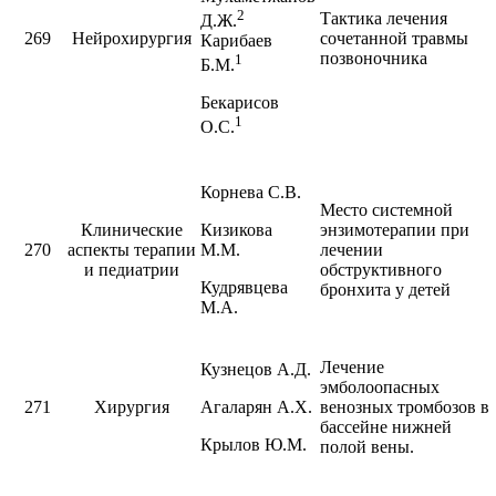
2
Тактика лечения
Д.Ж.
269
Нейрохирургия
сочетанной травмы
Карибаев
позвоночника
1
Б.М.
Бекарисов
1
О.С.
Корнева С.В.
Место системной
Клинические
Кизикова
энзимотерапии при
270
аспекты терапии
М.М.
лечении
и педиатрии
обструктивного
Кудрявцева
бронхита у детей
М.А.
Лечение
Кузнецов А.Д.
эмболоопасных
271
Хирургия
Агаларян А.Х.
венозных тромбозов в
бассейне нижней
Крылов Ю.М.
полой вены.