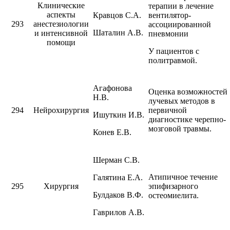
Клинические
терапии в лечение
аспекты
Кравцов С.А.
вентилятор-
293
анестезиологии
ассоциированной
Шаталин А.В.
и интенсивной
пневмонии
помощи
У пациентов с
политравмой.
Агафонова
Оценка возможностей
Н.В.
лучевых методов в
294
Нейрохирургия
первичной
Ишуткин И.В.
диагностике черепно-
мозговой травмы.
Конев Е.В.
Шерман С.В.
Атипичное течение
Галятина Е.А.
295
Хирургия
эпифизарного
Булдаков В.Ф.
остеомиелита.
Гаврилов А.В.