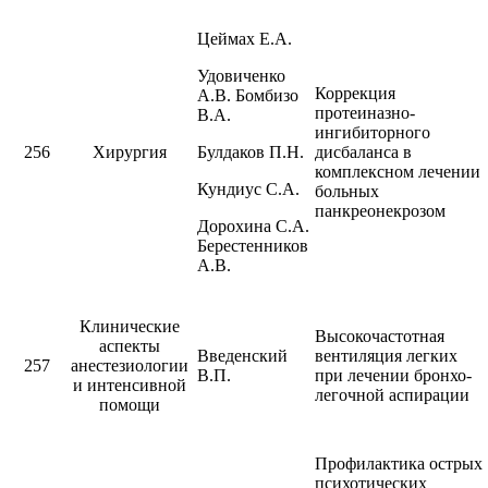
Цеймах Е.А.
Удовиченко
Коррекция
А.В. Бомбизо
протеиназно-
В.А.
ингибиторного
256
Хирургия
Булдаков П.Н.
дисбаланса в
комплексном лечении
Кундиус С.А.
больных
панкреонекрозом
Дорохина С.А.
Берестенников
А.В.
Клинические
Высокочастотная
аспекты
Введенский
вентиляция легких
257
анестезиологии
В.П.
при лечении бронхо-
и интенсивной
легочной аспирации
помощи
Профилактика острых
психотических