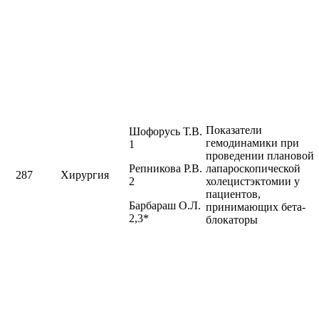
Показатели
Шофорусь Т.В.
гемодинамики при
1
проведении плановой
Репникова Р.В.
лапароскопической
287
Хирургия
2
холецистэктомии у
пациентов,
Барбараш О.Л.
принимающих бета-
2,3*
блокаторы