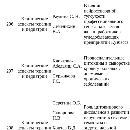
Влияние
нейросенсорной
тугоухости
Раудина С. Н.
Клинические
профессионального
296
аспекты терапии
Семенихин
генеза на качество
и педиатрии
В.А.
жизни работников
угледобывающих
предприятий Кузбасса
Провоспалительные
Клочкова-
цитокины в сыворотке
Клинические
Абельянц С.А.
крови у больных с
297
аспекты терапии
анемиями
Суржикова
и педиатрии
хронических
Г.С.
заболеваний
Серегина О.Б.
Роль цитокинового
дисбаланса в развитии
Скворцова
нарушений в системе
Н.В.
Клинические
гемостаза и
298
аспекты терапии
Коптев В.Д.
эндотелиальной