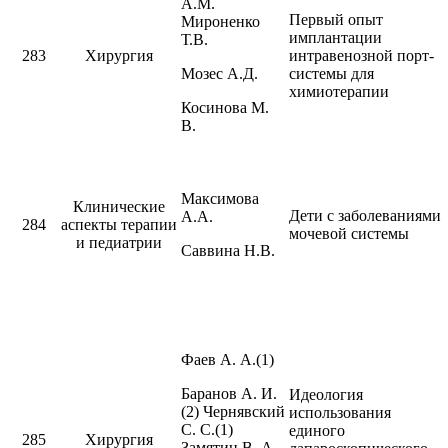
А.М.
Первый опыт
Мироненко
имплантации
Т.В.
283
Хирургия
интравенозной порт-
Мозес А.Д.
системы для
химиотерапии
Косинова М.
В.
Максимова
Клинические
Дети с заболеваниями
А.А.
284
аспекты терапии
мочевой системы
и педиатрии
Саввина Н.В.
Фаев А. А.(1)
Баранов А. И.
Идеология
(2) Чернявский
использования
С. С.(1)
единого
285
Хирургия
Замятин В. А.