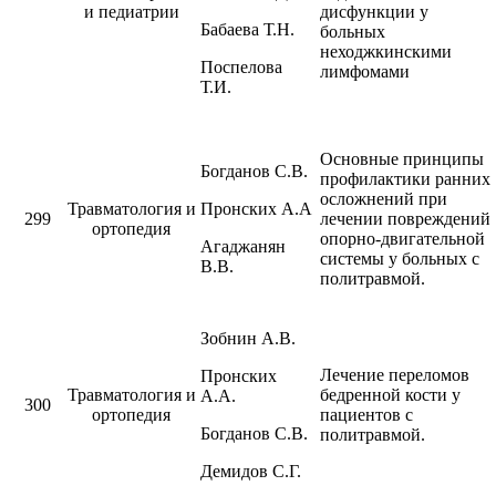
и педиатрии
дисфункции у
Бабаева Т.Н.
больных
неходжкинскими
Поспелова
лимфомами
Т.И.
Основные принципы
Богданов С.В.
профилактики ранних
осложнений при
Травматология и
Пронских А.А
299
лечении повреждений
ортопедия
опорно-двигательной
Агаджанян
системы у больных с
В.В.
политравмой.
Зобнин А.В.
Лечение переломов
Пронских
Травматология и
бедренной кости у
А.А.
300
ортопедия
пациентов с
Богданов С.В.
политравмой.
Демидов С.Г.