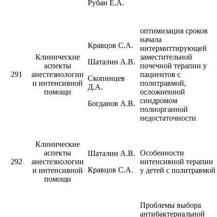
Рубан Е.А.
оптимизация сроков
начала
Кравцов С.А.
интермиттирующей
Клинические
заместительной
Шаталин А.В.
аспекты
почечной терапии у
291
анестезиологии
пациентов с
Скопинцев
и интенсивной
политравмой,
Д.А.
помощи
осложненной
синдромом
Богданов А.В.
полиорганной
недостаточности
Клинические
аспекты
Особенности
Шаталин А.В.
292
анестезиологии
интенсивной терапии
Кравцов С.А.
и интенсивной
у детей с политравмой
помощи
Проблемы выбора
антибактериальной