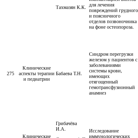
для лечения
Тахмазян К.К.
повреждений грудного
и поясничного
отделов позвоночника
на фоне остеопороза.
Синдром перегрузки
железом у пациентов с
заболеваниями
Клинические
системы крови,
275
аспекты терапии
Бабаева Т.Н.
имеющих
и педиатрии
отягощенный
гемотрансфузионный
анамнез
Грибачёва
И.А.
Исследование
Клинические
иммунологических