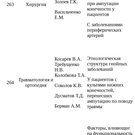
Золоев Г.К.
при ампутации
263
Хирургия
конечности у
Васильченко
пациентов
Е.М.
С заболеваниями
периферических
артерий
Этиологическая
Косарев В.А.
структура гнойных
Требущенко
заболеваний
Н.В.
Колобкова Т.А.
У пациентов с
Травматология и
264
культями нижних
ортопедия
Соколов К.В.
конечностей,
Дусматов Т.Д.
перенесших
ампутацию по поводу
Берман A.M.
травмы
Факторы, влияющие
на функциональность