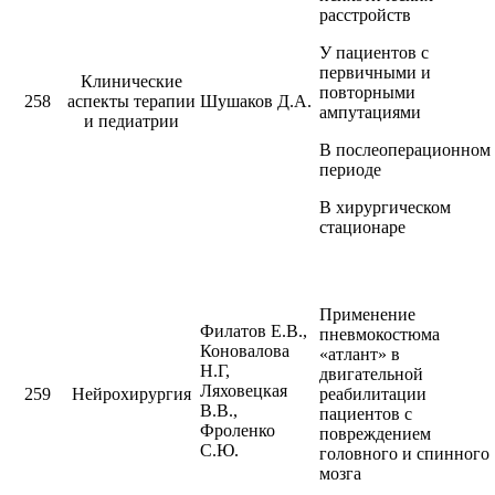
расстройств
У пациентов с
первичными и
Клинические
повторными
258
аспекты терапии
Шушаков Д.А.
ампутациями
и педиатрии
В послеоперационном
периоде
В хирургическом
стационаре
Применение
Филатов Е.В.,
пневмокостюма
Коновалова
«атлант» в
Н.Г,
двигательной
Ляховецкая
259
Нейрохирургия
реабилитации
В.В.,
пациентов с
Фроленко
повреждением
С.Ю.
головного и спинного
мозга