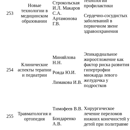
технологий
Строкольская
Новые
профилактики
И.Л. Макаров
технологии в
253
С.А.
Сердечно-сосудистых
медицинском
Артамонова
заболеваний в
образовании
Г.В.
первичном звене
здравоохранения
Эпикардиальное
Миняйлова
жироотложение как
Н.Н.
Клинические
фактор риска развития
254
аспекты терапии
гипертрофии
Ровда Ю.И.
и педиатрии
миокарда левого
желудочка у
Лимакова И.В.
подростков
Хирургическое
Тимофеев В.В.
Травматология и
лечение переломов
255
Бондаренко
ортопедия
нижних конечностей у
А.В.
детей при политравме