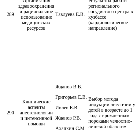
Организация
Результаты работы
здравоохранения
регионального
и рациональное
сосудистого центра в
289
Тавлуева Е.В.
использование
кузбассе
медицинских
(кардиологическое
ресурсов
направление)
Жданов В.В.
Григорьев Е.В.
Выбор метода
Клинические
индукции анестезии у
аспекты
Ивлев Е.В.
детей в возрасте до 1
290
анестезиологии
года с врожденным
Жданов Р.В.
и интенсивной
пороками челюстно-
помощи
лицевой области»
Ахапкин С.М.