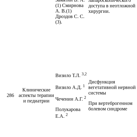
лапароскопического
(1) Смирнова
доступа в неотложной
А. В.(1)
хирургии.
Дроздов С. С.
(3).
3,2
Визило Т.Л.
Дисфункция
1
Визило А.Д.
вегетативной нервной
Клинические
системы
286
аспекты терапии
2
Чеченин А.Г.
и педиатрии
При вертеброгенном
болевом синдроме
Полукарова
2
Е.А.