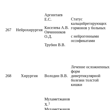
Аргинтаев
Статус
Е.С.
кальцийрегирующих
Киселева А.В.
гормонов у больных
267
Нейрохирургия
Овчинников
с нейрогенными
О.Д.
оссификатами
Трубин В.В.
Лечение осложненных
форм
268
Хирургия
Володин В.В.
дивертикулярной
болезни толстой
кишки
Мухаметжанов
1
Х.
Мухаметжанов