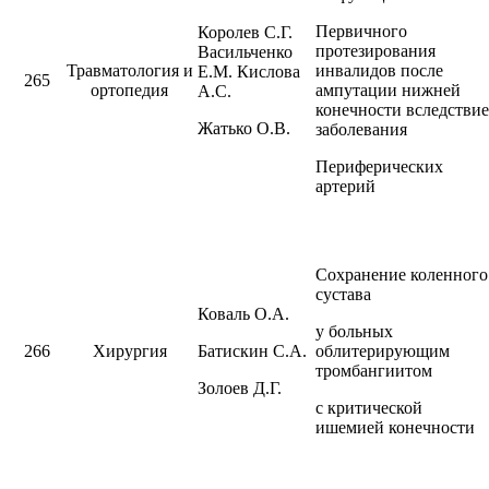
Первичного
Королев С.Г.
протезирования
Васильченко
Травматология и
инвалидов после
Е.М. Кислова
265
ортопедия
ампутации нижней
А.С.
конечности вследствие
Жатько О.В.
заболевания
Периферических
артерий
Сохранение коленного
сустава
Коваль О.А.
у больных
266
Хирургия
Батискин С.А.
облитерирующим
тромбангиитом
Золоев Д.Г.
с критической
ишемией конечности