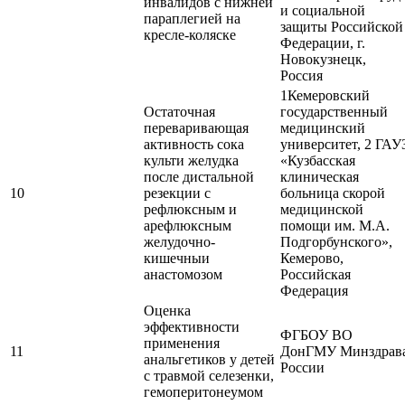
инвалидов с нижней
и социальной
параплегией на
защиты Российской
кресле-коляске
Федерации, г.
Новокузнецк,
Россия
1Кемеровский
Остаточная
государственный
переваривающая
медицинский
активность сока
университет, 2 ГАУ
культи желудка
«Кузбасская
после дистальной
клиническая
10
резекции с
больница скорой
рефлюксным и
медицинской
арефлюксным
помощи им. М.А.
желудочно-
Подгорбунского»,
кишечныи
Кемерово,
анастомозом
Российская
Федерация
Оценка
эффективности
ФГБОУ ВО
применения
11
ДонГМУ Минздрав
анальгетиков у детей
России
с травмой селезенки,
гемоперитонеумом