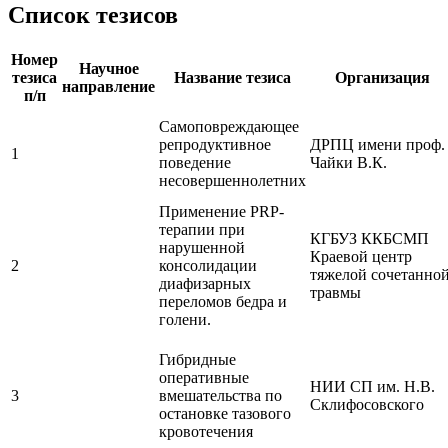
Список тезисов
Номер
Научное
тезиса
Название тезиса
Организация
направление
п/п
Самоповреждающее
репродуктивное
ДРПЦ имени проф.
1
поведение
Чайки В.К.
несовершеннолетних
Применение PRP-
терапии при
КГБУЗ ККБСМП
нарушенной
Краевой центр
2
консолидации
тяжелой сочетанно
диафизарных
травмы
переломов бедра и
голени.
Гибридные
оперативные
НИИ СП им. Н.В.
3
вмешательства по
Склифосовского
остановке тазового
кровотечения