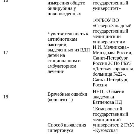
16
измерения общего
государственный
билирубина у
университет»
новорожденных
1ФГБОУ ВО
«Северо-Западный
государственный
Чувствительность к
медицинский
антибиотикам
университет им.
бактерий,
И.И. Мечникова»
выделенных из ВДП
17
Минздрава России,
детей на
Санкт-Петербург,
стационарном и
Россия 2СПб ГБУЗ
амбулаторном
«Детская городская
лечении
больница №22»,
Санкт-Петербург,
Россия
ННЦТО имени
Врачебные ошибки
18
академика
(конспект 1)
Батпенова НД
1Кемеровский
государственный
медицинский
Способ выявления
университет, 2 ГАУ
гипертонуса
«Кузбасская