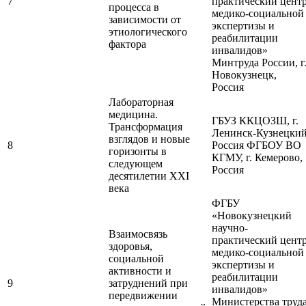
7
практический цент
процесса в
медико-социальной
зависимости от
экспертизы и
этиологического
реабилитации
фактора
инвалидов»
Минтруда России, г
Новокузнецк,
Россия
Лабораторная
медицина.
ГБУЗ ККЦОЗШ, г.
Трансформация
Ленинск-Кузнецкий
взглядов и новые
8
Россия ФГБОУ ВО
горизонты в
КГМУ, г. Кемерово,
следующем
Россия
десятилетии XXI
века
ФГБУ
«Новокузнецкий
научно-
Взаимосвязь
практический цент
здоровья,
медико-социальной
социальной
экспертизы и
активности и
реабилитации
9
затруднений при
инвалидов»
передвижении
Министерства труд