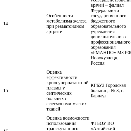
врачей – филиал
Федерального
Особенности
государственного
метаболизма железа
бюджетного
14
при ревматоидном
образовательного
артрите
учреждения
дополнительного
профессионального
образования
«РМАНПО» МЗ РФ
Новокузнецк,
Россия
Оценка
эффективности
криосупернатантной
КГБУЗ Городская
плазмы у
15
больница № 8, г.
септических
Барнаул
больных с
флегмонами мягких
тканей
Оценка возможности
использования
ФГБОУ ВО
транскутанного
«Алтайский