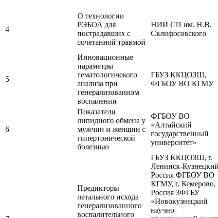
О технологии
РЭБОА для
НИИ СП им. Н.В.
4
пострадавших с
Склифосовского
сочетанной травмой
Инновационные
параметры
гематологичекого
ГБУЗ ККЦОЗШ,
5
анализа при
ФГБОУ ВО КГМУ
генерализованном
воспалении
Показатели
ФГБОУ ВО
липидного обмена у
«Алтайский
6
мужчин и женщин с
государственный
гипертонической
университет»
болезнью
ГБУЗ ККЦОЗШ, г.
Ленинск-Кузнецкий
Россия ФГБОУ ВО
КГМУ, г. Кемерово,
Предикторы
Россия 3ФГБУ
летального исхода
«Новокузнецкий
генерализованного
научно-
воспалительного