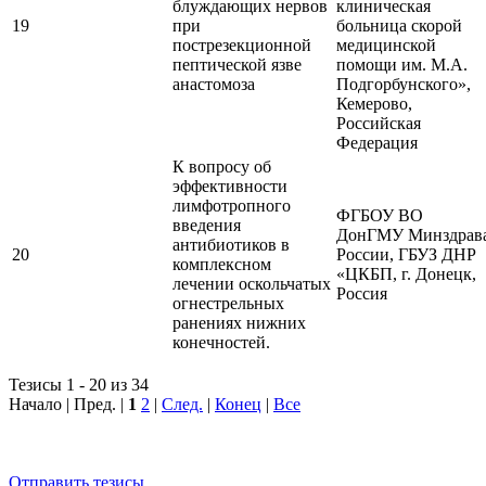
блуждающих нервов
клиническая
19
при
больница скорой
пострезекционной
медицинской
пептической язве
помощи им. М.А.
анастомоза
Подгорбунского»,
Кемерово,
Российская
Федерация
К вопросу об
эффективности
лимфотропного
ФГБОУ ВО
введения
ДонГМУ Минздрав
антибиотиков в
20
России, ГБУЗ ДНР
комплексном
«ЦКБП, г. Донецк,
лечении оскольчатых
Россия
огнестрельных
ранениях нижних
конечностей.
Тезисы 1 - 20 из 34
Начало | Пред. |
1
2
|
След.
|
Конец
|
Все
Отправить тезисы.