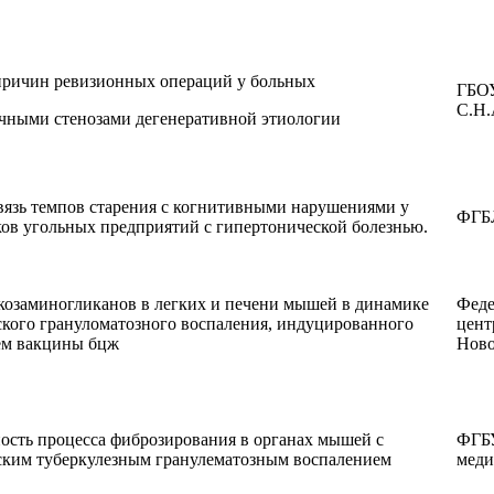
причин ревизионных операций у больных
ГБОУ
С.Н.
чными стенозами дегенеративной этиологии
язь темпов старения с когнитивными нарушениями у
ФГБ
ов угольных предприятий с гипертонической болезнью.
козаминогликанов в легких и печени мышей в динамике
Феде
кого грануломатозного воспаления, индуцированного
цент
ем вакцины бцж
Ново
сть процесса фиброзирования в органах мышей с
ФГБУ
ским туберкулезным гранулематозным воспалением
меди