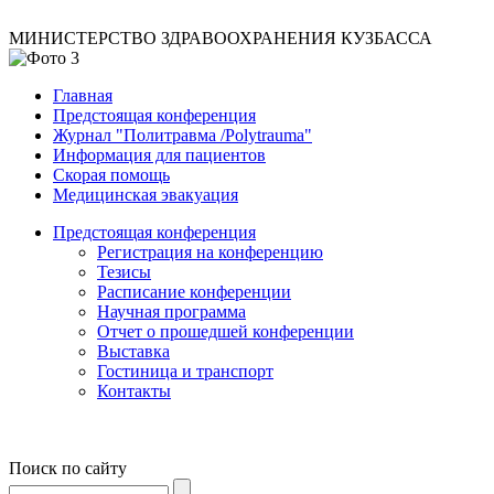
МИНИСТЕРСТВО ЗДРАВООХРАНЕНИЯ КУЗБАССА
Главная
Предстоящая конференция
Журнал "Политравма /Polytrauma"
Информация для пациентов
Скорая помощь
Медицинская эвакуация
Предстоящая конференция
Регистрация на конференцию
Тезисы
Расписание конференции
Научная программа
Отчет о прошедшей конференции
Выставка
Гостиница и транспорт
Контакты
Поиск по сайту