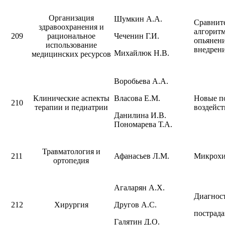
Организация
Шумкин А.А.
Сравнит
здравоохранения и
алгоритм
209
рациональное
Чеченин Г.И.
опьянени
использование
внедрени
Михайлюк Н.В.
медицинских ресурсов
Воробьева А.А.
Клинические аспекты
Власова Е.М.
Новые п
210
терапии и педиатрии
воздейст
Данилина И.В.
Пономарева Т.А.
Травматология и
211
Афанасьев Л.М.
Микрохи
ортопедия
Агаларян А.Х.
Диагнос
212
Хирургия
Другов А.С.
пострада
Галятин Д.О.