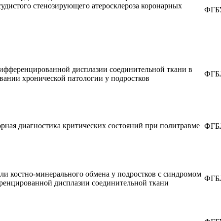
удистого стенозирующего атеросклероза коронарных
ФГБУ
дифференцированной дисплазии соединительной ткани в
ФГБЛ
вании хронической патологии у подростков
рная диагностика критических состояний при политравме
ФГБЛ
ли костно-минерального обмена у подростков с синдромом
ФГБЛ
ренцированной дисплазии соединительной ткани