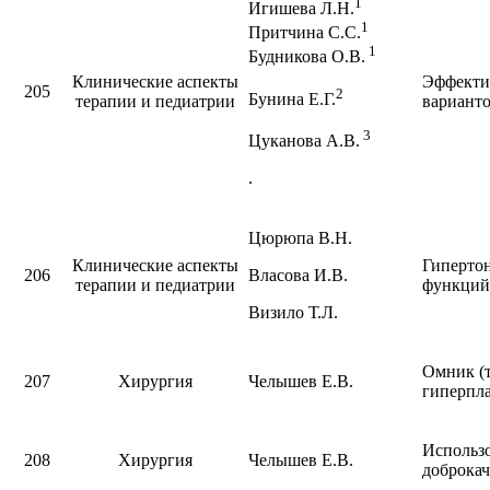
1
Игишева Л.Н.
1
Притчина С.С.
1
Будникова О.В.
Клинические аспекты
Эффекти
205
2
Бунина Е.Г.
терапии и педиатрии
вариант
3
Цуканова А.В.
.
Цюрюпа В.Н.
Клинические аспекты
Гипертон
206
Власова И.В.
терапии и педиатрии
функций
Визило Т.Л.
Омник (т
207
Хирургия
Челышев Е.В.
гиперпла
Использо
208
Хирургия
Челышев Е.В.
доброкач