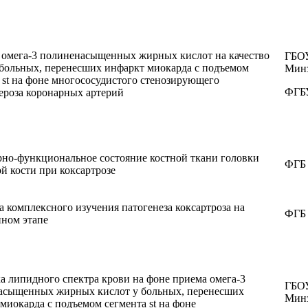
 омега-3 полиненасыщенных жирных кислот на качество
ГБОУ
больных, перенесших инфаркт миокарда с подъемом
Минз
 st на фоне многососудистого стенозирующего
ФГБУ
ероза коронарных артерий
но-функциональное состояние костной ткани головки
ФГБ
й кости при коксартрозе
 комплексного изучения патогенеза коксартроза на
ФГБ
нном этапе
 липидного спектра крови на фоне приема омега-3
ГБОУ
асыщенных жирных кислот у больных, перенесших
Минз
миокарда с подъемом сегмента st на фоне