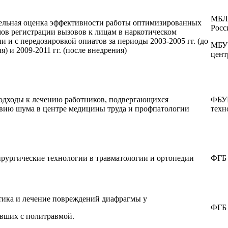
МБЛП
ельная оценка эффективности работы оптимизированных
Росс
ов регистрации вызовов к лицам в наркотическом
и и с передозировкой опиатов за периоды 2003-2005 гг. (до
МБУ
я) и 2009-2011 гг. (после внедрения)
цент
одходы к лечению работников, подвергающихся
ФБУН
вию шума в центре медицины труда и профпатологии
техн
рургические технологии в травматологии и ортопедии
ФГБ
тика и лечение повреждений диафрагмы у
ФГБ
вших с политравмой.