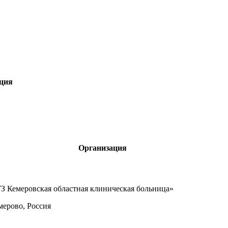
ция
Организация
З Кемеровская областная клиническая больница»
емерово, Россия