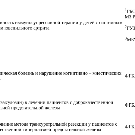
1
ГБО
МЗ 
вность иммуносупрессивной терапии у детей с системным
2
ом ювенильного артрита
ГУЗ
3
МБУ
ическая болезнь и нарушение когнитивно – мнестических
ФГБЛ
.
амсулозин) в лечении пациентов с доброкачественной
ФГБЛ
зией предстательной железы
вание метода трансуретральной резекции у пациентов с
ФГБЛ
ественной гиперплазией предстательной железы