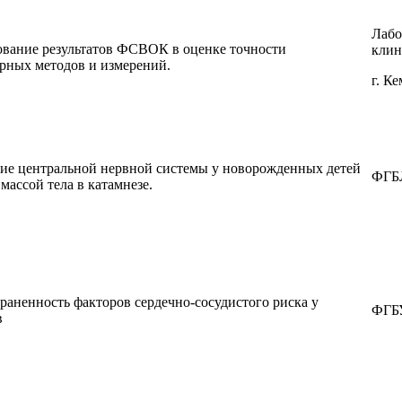
Лабо
ование результатов ФСВОК в оценке точности
клин
рных методов и измерений.
г. К
ие центральной нервной системы у новорожденных детей
ФГБЛ
 массой тела в катамнезе.
раненность факторов сердечно-сосудистого риска у
ФГБУ
в