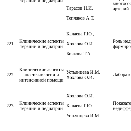
терапии и педиатрии
многосос
Тарасов Н.И.
артерий
Тепляков А.Т.
Калаева Г.Ю.,
Клинические аспекты
Роль не
221
Хохлова О.И.
терапии и педиатрии
формиро
Бочкова Т.А.
Клинические аспекты
Устьянцева И.М.
Лаборато
222
анестезиологии и
Хохлова О.И.
интенсивной помощи
Хохлова О.И.
Клинические аспекты
Показате
223
Калаева Г.Ю.
терапии и педиатрии
недиффе
Устьянцева И.М