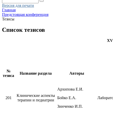
Версия для печати
Главная
Предстоящая конференция
Тезисы
Список тезисов
XV
№
Название раздела
Авторы
тезиса
Архипова Е.И.
Клинические аспекты
201
Бойко Е.А.
Лаборато
терапии и педиатрии
Зинченко И.П.