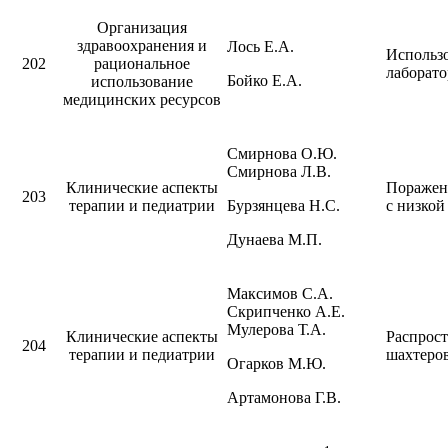
Организация
здравоохранения и
Лось Е.А.
Использ
202
рациональное
лаборато
Бойко Е.А.
использование
медицинских ресурсов
Смирнова О.Ю.
Смирнова Л.В.
Клинические аспекты
Поражен
203
терапии и педиатрии
Бурзянцева Н.С.
с низкой
Дунаева М.П.
Максимов С.А.
Скрипченко А.Е.
Мулерова Т.А.
Клинические аспекты
Распрост
204
терапии и педиатрии
шахтеро
Огарков М.Ю.
Артамонова Г.В.