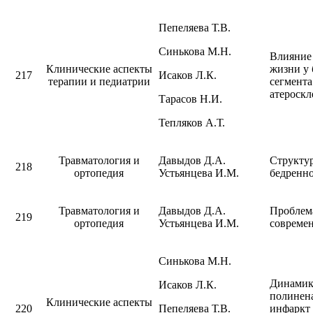
Пепеляева Т.В.
Синькова М.Н.
Влияние
Клинические аспекты
жизни у 
217
Исаков Л.К.
терапии и педиатрии
сегмента
атероскл
Тарасов Н.И.
Тепляков А.Т.
Травматология и
Давыдов Д.А.
Структур
218
ортопедия
Устьянцева И.М.
бедренно
Травматология и
Давыдов Д.А.
Проблема
219
ортопедия
Устьянцева И.М.
совреме
Синькова М.Н.
Динамика
Исаков Л.К.
полинен
Клинические аспекты
220
Пепеляева Т.В.
инфаркт 