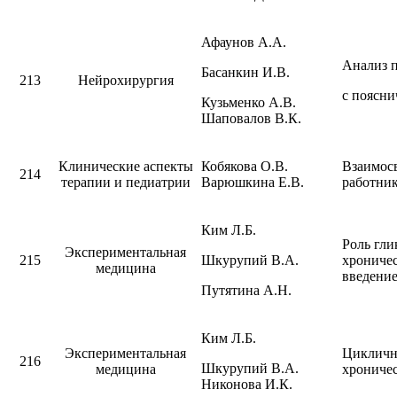
Афаунов А.А.
Анализ 
Басанкин И.В.
213
Нейрохирургия
с поясни
Кузьменко А.В.
Шаповалов В.К.
Клинические аспекты
Кобякова О.В.
Взаимосв
214
терапии и педиатрии
Варюшкина Е.В.
работник
Ким Л.Б.
Роль гли
Экспериментальная
215
Шкурупий В.А.
хроничес
медицина
введени
Путятина А.Н.
Ким Л.Б.
Экспериментальная
Циклично
216
Шкурупий В.А.
медицина
хрониче
Никонова И.К.