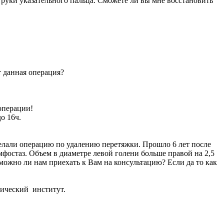
руки указательного пальца. Сможете ли вы мне восстановить
т данная операция?
операции!
о 16ч.
делали операцию по удалению перетяжки. Прошло 6 лет после
имфостаз. Объем в диаметре левой голени больше правой на 2,5
озможно ли нам приехать к Вам на консультацию? Если да то как
ический институт.