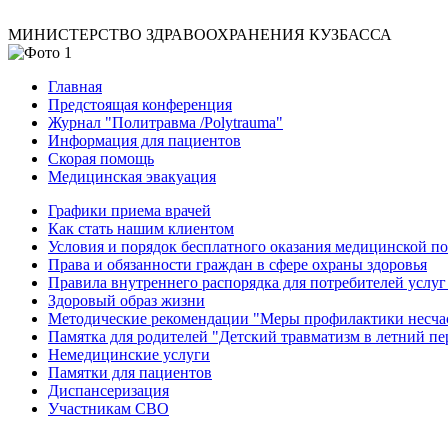
МИНИСТЕРСТВО ЗДРАВООХРАНЕНИЯ КУЗБАССА
Главная
Предстоящая конференция
Журнал "Политравма /Polytrauma"
Информация для пациентов
Скорая помощь
Медицинская эвакуация
Графики приема врачей
Как стать нашим клиентом
Условия и порядок бесплатного оказания медицинской 
Права и обязанности граждан в сфере охраны здоровья
Правила внутреннего распорядка для потребителей услуг
Здоровый образ жизни
Методические рекомендации "Меры профилактики несчаст
Памятка для родителей "Детский травматизм в летний пе
Немедицинские услуги
Памятки для пациентов
Диспансеризация
Участникам СВО