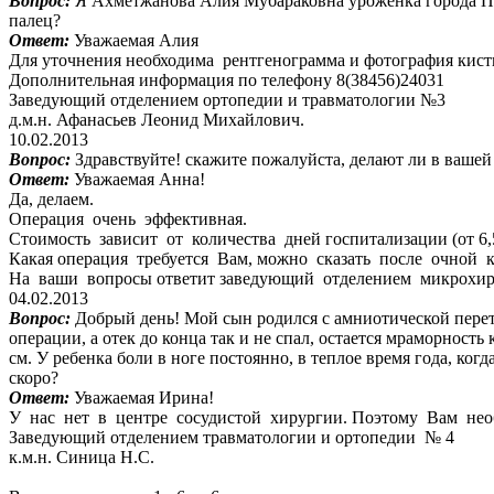
Вопрос:
Я Ахметжанова Алия Мубараковна уроженка города Пав
палец?
Ответ:
Уважаемая Алия
Для уточнения необходима рентгенограмма и фотография кисти
Дополнительная информация по телефону 8(38456)24031
Заведующий отделением ортопедии и травматологии №3
д.м.н. Афанасьев Леонид Михайлович.
10.02.2013
Вопрос:
Здравствуйте! скажите пожалуйста, делают ли в ваше
Ответ:
Уважаемая Анна!
Да, делаем.
Операция очень эффективная.
Стоимость зависит от количества дней госпитализации (от 6,5
Какая операция требуется Вам, можно сказать после очной ко
На ваши вопросы ответит заведующий отделением микрохиру
04.02.2013
Вопрос:
Добрый день! Мой сын родился с амниотической перет
операции, а отек до конца так и не спал, остается мраморность
см. У ребенка боли в ноге постоянно, в теплое время года, ког
скоро?
Ответ:
Уважаемая Ирина!
У нас нет в центре сосудистой хирургии. Поэтому Вам необ
Заведующий отделением травматологии и ортопедии № 4
к.м.н. Синица Н.С.