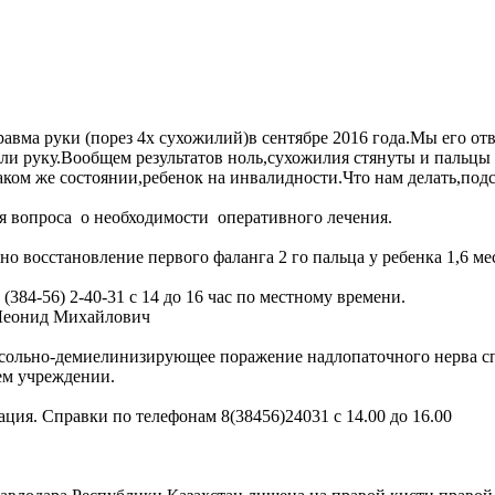
травма руки (порез 4х сухожилий)в сентябре 2016 года.Мы его о
ли руку.Вообщем результатов ноль,сухожилия стянуты и пальцы 
таком же состоянии,ребенок на инвалидности.Что нам делать,под
я вопроса о необходимости оперативного лечения.
о восстановление первого фаланга 2 го пальца у ребенка 1,6 ме
384-56) 2-40-31 с 14 до 16 час по местному времени.
 Леонид Михайлович
ксольно-демиелинизирующее поражение надлопаточного нерва с
ем учреждении.
ция. Справки по телефонам 8(38456)24031 с 14.00 до 16.00