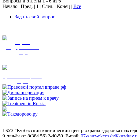
Вопросы и ответы 1 - 6 из 6
Начало | Пред. |
1
| След. | Конец
|
Все
Задать свой вопрос.
Портал
государственных
услуг
Вы смогли
записаться к врачу?
Народный фронт
приглашает пройти
опрос
ГБУЗ "Кузбасский клинический центр охраны здоровья шахте
9, тел/факс: 8(384 56) 2-40-50, E-mail:
07-gauz-okcozsh@kuzdrav.r