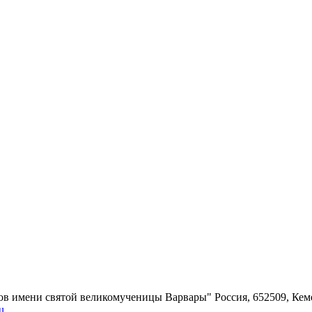
ров имени святой великомученицы Варвары"
Россия, 652509, Кем
u