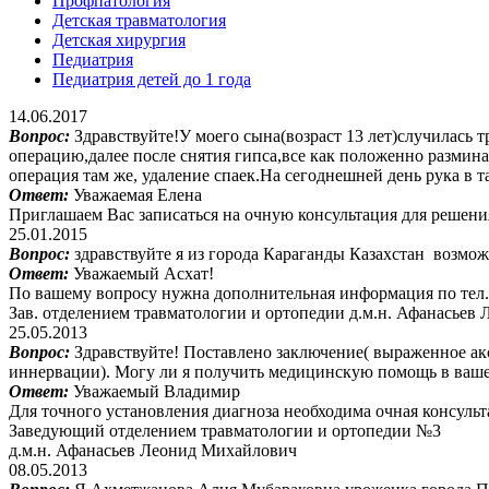
Профпатология
Детская травматология
Детская хирургия
Педиатрия
Педиатрия детей до 1 года
14.06.2017
Вопрос:
Здравствуйте!У моего сына(возраст 13 лет)случилась 
операцию,далее после снятия гипса,все как положенно размина
операция там же, удаление спаек.На сегоднешней день рука в 
Ответ:
Уважаемая Елена
Приглашаем Вас записаться на очную консультация для решени
25.01.2015
Вопрос:
здравствуйте я из города Караганды Казахстан возможн
Ответ:
Уважаемый Асхат!
По вашему вопросу нужна дополнительная информация по тел. (
Зав. отделением травматологии и ортопедии д.м.н. Афанасьев
25.05.2013
Вопрос:
Здравствуйте! Поставлено заключение( выраженное а
иннервации). Могу ли я получить медицинскую помощь в ваш
Ответ:
Уважаемый Владимир
Для точного установления диагноза необходима очная консульта
Заведующий отделением травматологии и ортопедии №3
д.м.н. Афанасьев Леонид Михайлович
08.05.2013