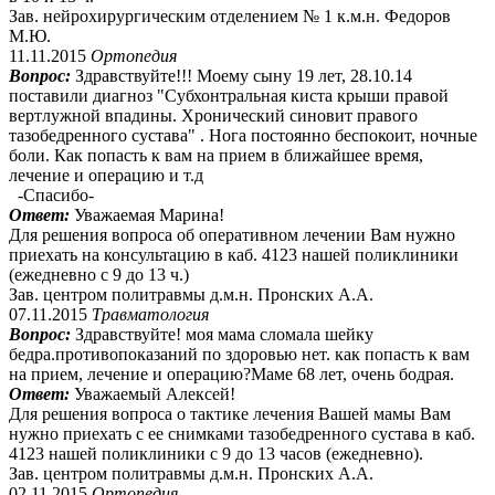
Зав. нейрохирургическим отделением № 1 к.м.н. Федоров
М.Ю.
11.11.2015
Ортопедия
Вопрос:
Здравствуйте!!! Моему сыну 19 лет, 28.10.14
поставили диагноз "Субхонтральная киста крыши правой
вертлужной впадины. Хронический синовит правого
тазобедренного сустава" . Нога постоянно беспокоит, ночные
боли. Как попасть к вам на прием в ближайшее время,
лечение и операцию и т.д
-Спасибо-
Ответ:
Уважаемая Марина!
Для решения вопроса об оперативном лечении Вам нужно
приехать на консультацию в каб. 4123 нашей поликлиники
(ежедневно с 9 до 13 ч.)
Зав. центром политравмы д.м.н. Пронских А.А.
07.11.2015
Травматология
Вопрос:
Здравствуйте! моя мама сломала шейку
бедра.противопоказаний по здоровью нет. как попасть к вам
на прием, лечение и операцию?Маме 68 лет, очень бодрая.
Ответ:
Уважаемый Алексей!
Для решения вопроса о тактике лечения Вашей мамы Вам
нужно приехать с ее снимками тазобедренного сустава в каб.
4123 нашей поликлиники с 9 до 13 часов (ежедневно).
Зав. центром политравмы д.м.н. Пронских А.А.
02.11.2015
Ортопедия