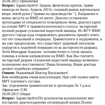
26.09.2015
Ортопедия
Вопрос:
Здравствуйте! Здоров, физически крепок, травм
никогда не было. Апрель 2015г, сильный рывок вертикально
вверх левой руки ("травма на производстве "). Направлен в
конце августа на ВМП по квоте. Диагноз установлен
ортопедами (4 специалиста осматривали меня, диагноз един)
на основе МРТ и травмотологического статуса: застарелый
полный разрыв сухожилия надостной мышцы. Из ФГУ ВМП
другого города куда отправлялись документы пришёл ответ,
что нет показаний к операции. Травмотологи в недоумении, я
же уже предполагаю, что существует здоровый нигилизм
хирургов к подобной операции из-за засторелости разрыва.
Хотя Минздрав Хакасии оптимистичен и готов оказать
помощь в новом направлении на ВМП. Как Вы считаете,
застарелый разрыв сухожилия надостной мышцы возможно
полноценно восстановить? Ваша больница, Ваши доктора
делают подобную операцию?
Ответ:
Уважаемый Виктор Васильевич!
Вам необходима очная консультация. При себе нужно иметь
МРТ плечевого сустава.
Зав. отделением травматологии и ортопедии № 3 д.м.н.
Афанасьев Л.М.
26.09.2015
Общие
Вопрос:
Здравствуйте!По результатом колоноскопии мне
поставлен диагноз:аденома сигмовидной кишки.Полип