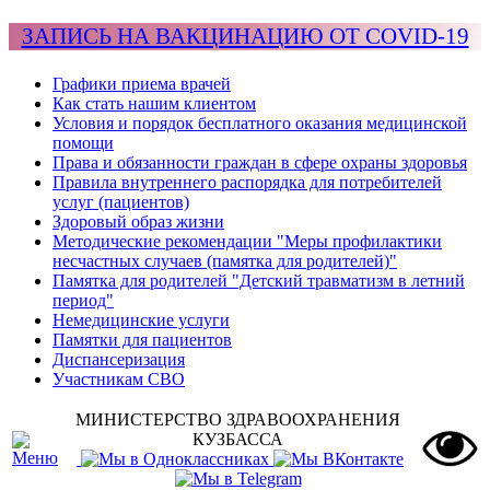
ЗАПИСЬ НА ВАКЦИНАЦИЮ ОТ COVID-19
Графики приема врачей
Как стать нашим клиентом
Условия и порядок бесплатного оказания медицинской
помощи
Права и обязанности граждан в сфере охраны здоровья
Правила внутреннего распорядка для потребителей
услуг (пациентов)
Здоровый образ жизни
Методические рекомендации "Меры профилактики
несчастных случаев (памятка для родителей)"
Памятка для родителей "Детский травматизм в летний
период"
Немедицинские услуги
Памятки для пациентов
Диспансеризация
Участникам СВО
МИНИСТЕРСТВО ЗДРАВООХРАНЕНИЯ
КУЗБАССА