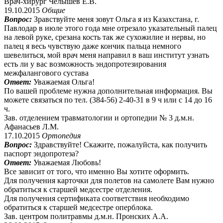
Врач-хирург Челышев Е.В.
19.10.2015
Общие
Вопрос:
Зравствуйте меня зовут Ольга я из Казахстана, г.
Павлодар в июле этого года мне отрезало указательный палец
на левой руке, срезана кость так же сухожилие и нервы, но
палец я весь чувствую даже кончик пальца немного
шевелиться, мой врач меня направил в ваш институт узнать
есть ли у вас возможность эндопротезирования
межфалангового сустава
Ответ:
Уважаемая Ольга!
По вашей проблеме нужна дополнительная информация. Вы
можете связаться по тел. (384-56) 2-40-31 в 9 ч или с 14 до 16
ч.
Зав. отделением травматологии и ортопедии № 3 д.м.н.
Афанасьев Л.М.
17.10.2015
Ортопедия
Вопрос:
Здравствуйте! Скажите, пожалуйста, как получить
паспорт эндопротеза?
Ответ:
Уважаемая Любовь!
Все зависит от того, что именно Вы хотите оформить.
Для получения карточки для полетов на самолете Вам нужно
обратиться к старшей медсестре отделения.
Для получения сертификата соответствия необходимо
обратиться к старшей медсестре оперблока.
Зав. центром политравмы д.м.н. Пронских А.А.