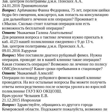
Зав. центром политравмы д.м.н. Понских А.А.
24.01.2016
Травматология
Вопрос:
Арбачакова Фаина Федоровна, 75 лет, перелом шейки
бедра без смещения, коксартроз, как попасть на консультацию
для дальнейшего лечения или операции? Проживает в
г.Мыски. Сколько стоит платная операция или есть
возможность бесплатной операции?
Ответ:
Уважаемая Галина Анатольевна!
Для решения вопроса о тактике лечения нужно приехать в
каб. 4123 нашей поликлиники ежедневно с 9 до 13 ч.
Зав. центром политравмы д.м.н. Пронских А.А.
09.01.2016
Хирургия
Вопрос:
Мне поставили диагноз рубцовый фимоз. Нужна
операция. проводят ли в вашей клинике такие операции?
Какая стоимость операции? Возможно ли лечение по полису
ОМС(бесплатно)? Какие сроки пребывания в стационаре?
Ответ:
Уважаемый Алексей!
Операции по поводу рубцового фимоза в нашей клинике
проводятся. На все остальные вопросы Вы можете получить
ответы непосредственно после осмотра уролога во взрослой
поликлинике ГАУЗ КО ОКЦОЗШ.
Врач-уролог Челышев Е.В.
21.12.2015
Неврология
Вопрос:
Здравствуйте, обращаюсь из другого города
Кемеровской области. Подскажите пожалуйста, возможно ли