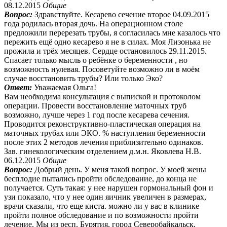
08.12.2015
Общие
Вопрос:
Здравствуйте. Кесарево сечение второе 04.09.2015
года родилась вторая дочь. На операционном столе
предложили перерезать трубы, я согласилась мне казалось что
пережить ещё одно кесарево я не в силах. Моя Лизонька не
прожила и трёх месяцев. Сердце остановилось 29.11.2015.
Спасает только мысль о ребёнке о беременности , но
возможность нулевая. Посоветуйте возможно ли в моём
случае восстановить трубы? Или только Эко?
Ответ:
Уважаемая Ольга!
Вам необходима консультация с выпиской и протоколом
операции. Провести восстановление маточных труб
возможно, лучше через 1 год после кесарева сечения.
Проводится реконструктивно-пластическая операция на
маточных трубах или ЭКО. % наступления беременности
после этих 2 методов лечения приблизительно одинаков.
Зав. гинекологическим отделением д.м.н. Яковлева Н.В.
06.12.2015
Общие
Вопрос:
Добрый день. У меня такой вопрос. У моей жены
бесплодие пытались пройти обследование, до конца не
получается. Суть такая: у нее нарушен гормональный фон и
узи показало, что у нее один яичник увеличен в размерах,
врачи сказали, что еще киста. можно ли у вас в клинике
пройти полное обследование и по возможности пройти
лечение. Мы из респ. Бурятия, город Северобайкальск,