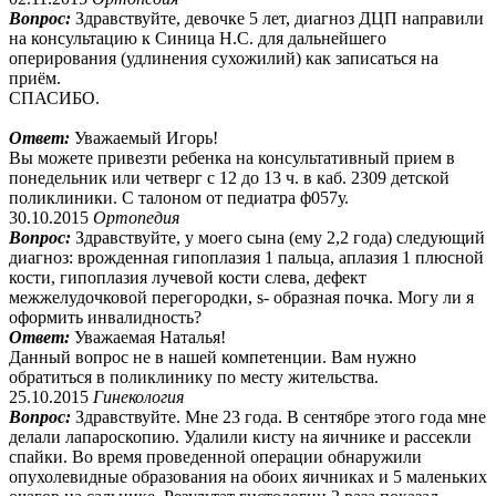
Вопрос:
Здравствуйте, девочке 5 лет, диагноз ДЦП направили
на консультацию к Синица Н.С. для дальнейшего
оперирования (удлинения сухожилий) как записаться на
приём.
СПАСИБО.
Ответ:
Уважаемый Игорь!
Вы можете привезти ребенка на консультативный прием в
понедельник или четверг с 12 до 13 ч. в каб. 2309 детской
поликлиники. С талоном от педиатра ф057у.
30.10.2015
Ортопедия
Вопрос:
Здравствуйте, у моего сына (ему 2,2 года) следующий
диагноз: врожденная гипоплазия 1 пальца, аплазия 1 плюсной
кости, гипоплазия лучевой кости слева, дефект
межжелудочковой перегородки, s- образная почка. Могу ли я
оформить инвалидность?
Ответ:
Уважаемая Наталья!
Данный вопрос не в нашей компетенции. Вам нужно
обратиться в поликлинику по месту жительства.
25.10.2015
Гинекология
Вопрос:
Здравствуйте. Мне 23 года. В сентябре этого года мне
делали лапароскопию. Удалили кисту на яичнике и рассекли
спайки. Во время проведенной операции обнаружили
опухолевидные образования на обоих яичниках и 5 маленьких