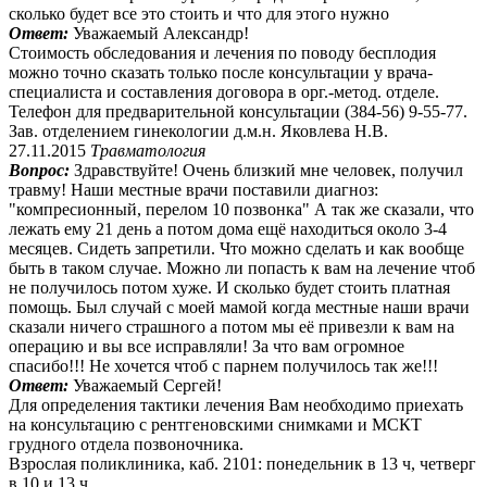
сколько будет все это стоить и что для этого нужно
Ответ:
Уважаемый Александр!
Стоимость обследования и лечения по поводу бесплодия
можно точно сказать только после консультации у врача-
специалиста и составления договора в орг.-метод. отделе.
Телефон для предварительной консультации (384-56) 9-55-77.
Зав. отделением гинекологии д.м.н. Яковлева Н.В.
27.11.2015
Травматология
Вопрос:
Здравствуйте! Очень близкий мне человек, получил
травму! Наши местные врачи поставили диагноз:
"компресионный, перелом 10 позвонка" А так же сказали, что
лежать ему 21 день а потом дома ещё находиться около 3-4
месяцев. Сидеть запретили. Что можно сделать и как вообще
быть в таком случае. Можно ли попасть к вам на лечение чтоб
не получилось потом хуже. И сколько будет стоить платная
помощь. Был случай с моей мамой когда местные наши врачи
сказали ничего страшного а потом мы её привезли к вам на
операцию и вы все исправляли! За что вам огромное
спасибо!!! Не хочется чтоб с парнем получилось так же!!!
Ответ:
Уважаемый Сергей!
Для определения тактики лечения Вам необходимо приехать
на консультацию с рентгеновскими снимками и МСКТ
грудного отдела позвоночника.
Взрослая поликлиника, каб. 2101: понедельник в 13 ч, четверг
в 10 и 13 ч.