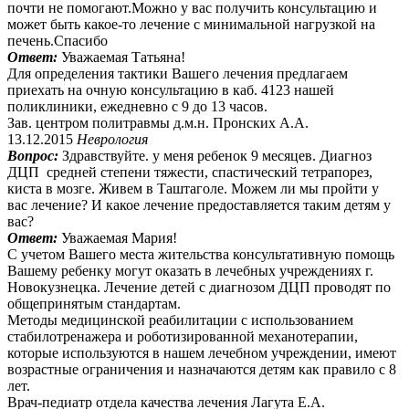
почти не помогают.Можно у вас получить консультацию и
может быть какое-то лечение с минимальной нагрузкой на
печень.Спасибо
Ответ:
Уважаемая Татьяна!
Для определения тактики Вашего лечения предлагаем
приехать на очную консультацию в каб. 4123 нашей
поликлиники, ежедневно с 9 до 13 часов.
Зав. центром политравмы д.м.н. Пронских А.А.
13.12.2015
Неврология
Вопрос:
Здравствуйте. у меня ребенок 9 месяцев. Диагноз
ДЦП средней степени тяжести, спастический тетрапорез,
киста в мозге. Живем в Таштаголе. Можем ли мы пройти у
вас лечение? И какое лечение предоставляется таким детям у
вас?
Ответ:
Уважаемая Мария!
С учетом Вашего места жительства консультативную помощь
Вашему ребенку могут оказать в лечебных учреждениях г.
Новокузнецка. Лечение детей с диагнозом ДЦП проводят по
общепринятым стандартам.
Методы медицинской реабилитации с использованием
стабилотренажера и роботизированной механотерапии,
которые используются в нашем лечебном учреждении, имеют
возрастные ограничения и назначаются детям как правило с 8
лет.
Врач-педиатр отдела качества лечения Лагута Е.А.