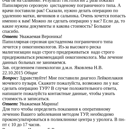
очагов на сальнике. Результат гистологии 2 раза показал
Папилярную серозную цистаденому пограничного типа. А
врачи поставили рак! Сказали, нужно делать операцию по
удалению матки, яичников и сальника. Очень хочется попасть
именно к вам! Можно ли сделать операцию у вас? Если да, то
какие нужны документы и какова стоимость? Большое
спасибо.
Ответ:
Уважаемая Вероника!
Папиллярная серозная цистаденома пограничного типа
лечится у онкогинекологов. Из-за высокого риска
малигнизации надо строго придерживаться надо строго
придерживаться рекомендаций онкогинеколога. Мы лечение
данных больных не занимаемся.
Зав. отделением гинекологии д.м.н. Яковлева Н.В.
22.10.2015
Общие
Вопрос:
Здравствуйте! Мне поставили диагноз Лейкоплакия
мочевого пузыря. Скажите пожалуйста, возможно ли у вас
сделать операцию ТУР? В случае положительного ответа,
напишите пожалуйста контактные данные, чтобы узнать
стоимость и записаться.
Ответ:
Уважаемая Марина!
Для того чтобы определить показания к оперативному
лечению Вашего заболевания методом ТУР, необходимо
проконсультироваться в поликлинике центра у уролога. В пн-
пт с 10 до 17 часов.