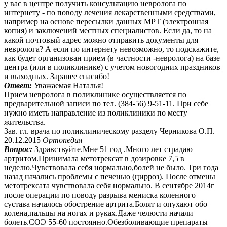
у вас в центре получить консультацию невролога по
интернету - по поводу лечения лекарственными средствами,
например на основе пересылки данных МРТ (электронная
копия) и заключений местных специалистов. Если да, то на
какой почтовый адрес можно отправить документы для
невролога? А если по интернету невозможно, то подскажите,
как будет организован прием (в частности -невролога) на базе
центра (или в поликлинике) с учетом новогодних праздников
и выходных. Заранее спасибо!
Ответ:
Уважаемая Наталья!
Прием невролога в поликлинике осуществляется по
предварительной записи по тел. (384-56) 9-51-11. При себе
нужно иметь направление из поликлиники по месту
жительства.
Зав. гл. врача по поликлиническому разделу Черникова О.П.
20.12.2015
Ортопедия
Вопрос:
Здравствуйте.Мне 51 год .Много лет страдаю
артритом.Принимала метотрексат в дозировке 7,5 в
неделю.Чувствовала себя нормально,болей не было. Три года
назад начались проблемы с печенью (цирроз). После отмены
метотрексата чувствовала себя нормально. В сентябре 2014г
после операции по поводу разрыва мениска коленного
сустава началось обострение артрита.Болят и опухают обо
колена,пальцы на ногах и руках.Даже челюсти начали
болеть.СОЭ 55-60 постоянно.Обезболивающие препараты