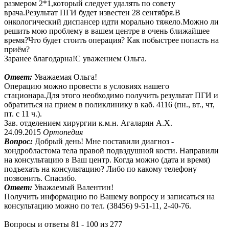
размером 2*1,который следует удалять по совету
врача.Результат ПГИ будет известен 28 сентября.В
онкологический диспансер идти морально тяжело.Можно ли
решить мою проблему в вашем центре в очень ближайшее
время?Что будет стоить операция? Как побыстрее попасть на
приём?
Заранее благодарна!С уважением Ольга.
Ответ:
Уважаемая Ольга!
Операцию можно провести в условиях нашего
стационара.Для этого необходимо получить результат ПГИ и
обратиться на прием в поликлинику в каб. 4116 (пн., вт., чт,
пт. с 11 ч.).
Зав. отделением хирургии к.м.н. Агаларян А.Х.
24.09.2015
Ортопедия
Вопрос:
Добрый день! Мне поставили диагноз -
хондробластома тела правой подвздушной кости. Направили
на консультацию в Ваш центр. Когда можно (дата и время)
подъехать на консультацию? Либо по какому телефону
позвонить. Спасибо.
Ответ:
Уважаемый Валентин!
Получить информацию по Вашему вопросу и записаться на
консультацию можно по тел. (38456) 9-51-11, 2-40-76.
Вопросы и ответы 81 - 100 из 277