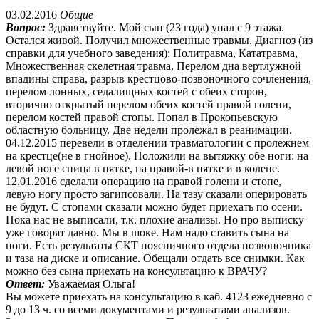
03.02.2016
Общие
Вопрос:
Здравствуйте. Мой сын (23 года) упал с 9 этажа.
Остался живой. Получил множественные травмы. Диагноз (из
справки для учебного заведения): Политравма, Кататравма,
Множественная скелетная травма, Перелом дна вертлужной
впадины справа, разрыв крестцово-позвоночного сочленения,
перелом лонных, седалищных костей с обеих сторон,
вторично открытый перелом обеих костей правой голени,
перелом костей правой стопы. Попал в Прокопьевскую
областную больницу. Две недели пролежал в реанимации.
04.12.2015 перевели в отделении травматологии с пролежнем
на крестце(не в гнойное). Положили на вытяжку обе ноги: на
левой ноге спица в пятке, на правой-в пятке и в колене.
12.01.2016 сделали операцию на правой голени и стопе,
левую ногу просто загипсовали. На тазу сказали оперировать
не будут. С стопами сказали можно будет приехать по осени.
Пока нас не выписали, т.к. плохие анализы. Но про выписку
уже говорят давно. Мы в шоке. Нам надо ставить сына на
ноги. Есть результаты СКТ поясничного отдела позвоночника
и таза на диске и описание. Обещали отдать все снимки. Как
можно без сына приехать на консультацию к ВРАЧУ?
Ответ:
Уважаемая Ольга!
Вы можете приехать на консультацию в каб. 4123 ежедневно с
9 до 13 ч. со всеми документами и результатами анализов.