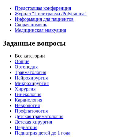
Предстоящая конференция
Журнал "Политравма /Polytrauma"
Информация для пациентов
Скорая помощь
Медицинская эвакуация
Заданные вопросы
Все категории
Общие
Ортопедия
Травматология
Нейрохирургия
Микрохирургия
Хирургия
Гинекология
Кардиология
Неврология
Профпатология
Детская травматология
Детская хирургия
Педиатрия
Педиатрия детей до 1 года