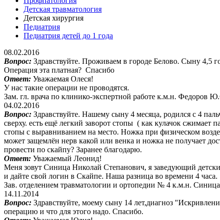
Профпатология
Детская травматология
Детская хирургия
Педиатрия
Педиатрия детей до 1 года
08.02.2016
Вопрос:
Здравствуйте. Проживаем в городе Белово. Сыну 4,5 г
Операция эта платная? Спасибо
Ответ:
Уважаемая Олеся!
У нас такие операции не проводятся.
Зам. гл. врача по клинико-экспертной работе к.м.н. Федоров Ю.
04.02.2016
Вопрос:
Здравствуйте. Нашему сыну 4 месяца, родился с 4 паль
сверху. есть ещё легкий заворот стопы ( как кулачок сжимает
стопы с выравниванием на место. Ножка при физическом воздей
может защемлён нерв какой или венка и ножка не получает до
провести по скайпу? Заранее благодарю.
Ответ:
Уважаемый Леонид!
Меня зовут Синица Николай Степанович, я заведующий детским 
и дайте свой логин в Скайпе. Наша разница во времени 4 часа.
Зав. отделением травматологии и ортопедии № 4 к.м.н. Синица
14.11.2014
Вопрос:
Здравствуйте, моему сыну 14 лет,диагноз "Искривлен
операцию и что для этого надо. Спасибо.