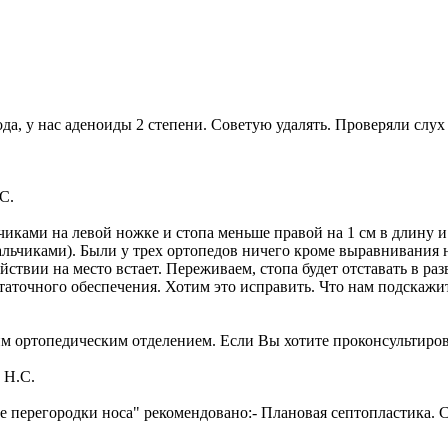
ода, у нас аденоиды 2 степени. Советую удалять. Проверяли слух
С.
чиками на левой ножке и стопа меньше правой на 1 см в длину и
 пальчиками). Были у трех ортопедов ничего кроме выравнивания
ствии на место встает. Переживаем, стопа будет отставать в раз
статочного обеспечения. Хотим это исправить. Что нам подскаж
ортопедическим отделением. Если Вы хотите проконсультироватьс
 Н.С.
ие перегородки носа" рекомендовано:- Плановая септопластика.