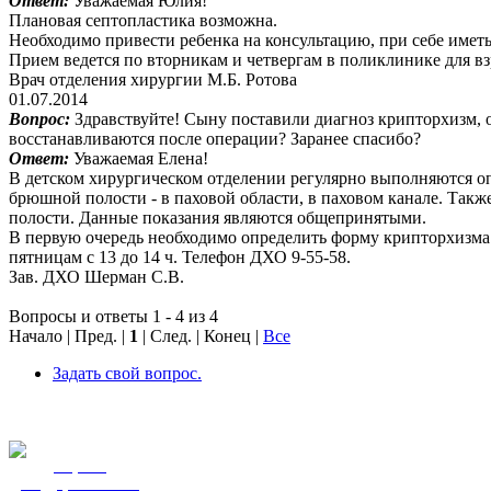
Ответ:
Уважаемая Юлия!
Плановая септопластика возможна.
Необходимо привести ребенка на консультацию, при себе иметь
Прием ведется по вторникам и четвергам в поликлинике для взро
Врач отделения хирургии М.Б. Ротова
01.07.2014
Вопрос:
Здравствуйте! Сыну поставили диагноз крипторхизм, 
восстанавливаются после операции? Заранее спасибо?
Ответ:
Уважаемая Елена!
В детском хирургическом отделении регулярно выполняются оп
брюшной полости - в паховой области, в паховом канале. Такж
полости. Данные показания являются общепринятыми.
В первую очередь необходимо определить форму крипторхиз
пятницам с 13 до 14 ч. Телефон ДХО 9-55-58.
Зав. ДХО Шерман С.В.
Вопросы и ответы 1 - 4 из 4
Начало | Пред. |
1
| След. | Конец
|
Все
Задать свой вопрос.
Портал
государственных