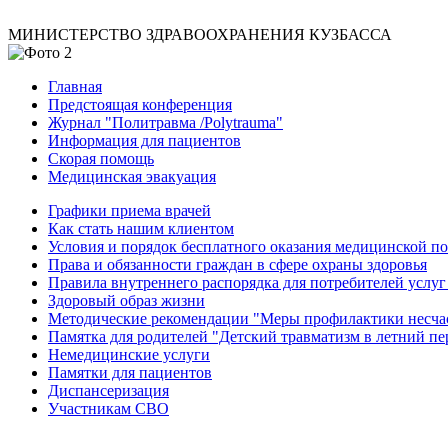
МИНИСТЕРСТВО ЗДРАВООХРАНЕНИЯ КУЗБАССА
Главная
Предстоящая конференция
Журнал "Политравма /Polytrauma"
Информация для пациентов
Скорая помощь
Медицинская эвакуация
Графики приема врачей
Как стать нашим клиентом
Условия и порядок бесплатного оказания медицинской 
Права и обязанности граждан в сфере охраны здоровья
Правила внутреннего распорядка для потребителей услуг
Здоровый образ жизни
Методические рекомендации "Меры профилактики несчаст
Памятка для родителей "Детский травматизм в летний пе
Немедицинские услуги
Памятки для пациентов
Диспансеризация
Участникам СВО