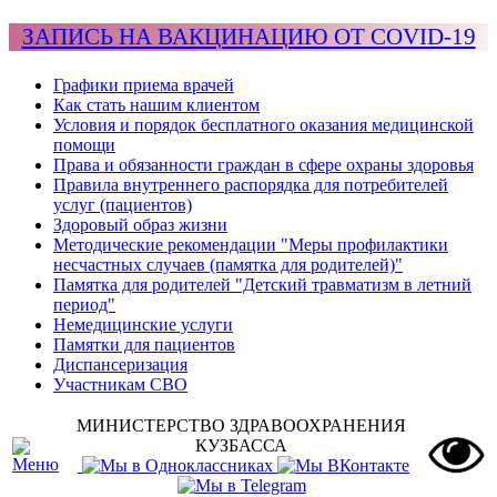
ЗАПИСЬ НА ВАКЦИНАЦИЮ ОТ COVID-19
Графики приема врачей
Как стать нашим клиентом
Условия и порядок бесплатного оказания медицинской
помощи
Права и обязанности граждан в сфере охраны здоровья
Правила внутреннего распорядка для потребителей
услуг (пациентов)
Здоровый образ жизни
Методические рекомендации "Меры профилактики
несчастных случаев (памятка для родителей)"
Памятка для родителей "Детский травматизм в летний
период"
Немедицинские услуги
Памятки для пациентов
Диспансеризация
Участникам СВО
МИНИСТЕРСТВО ЗДРАВООХРАНЕНИЯ
КУЗБАССА