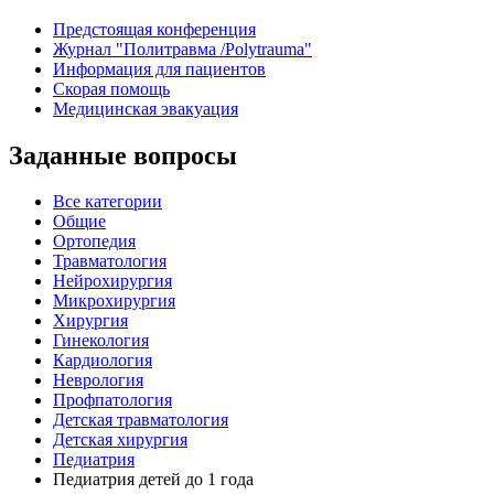
Предстоящая конференция
Журнал "Политравма /Polytrauma"
Информация для пациентов
Скорая помощь
Медицинская эвакуация
Заданные вопросы
Все категории
Общие
Ортопедия
Травматология
Нейрохирургия
Микрохирургия
Хирургия
Гинекология
Кардиология
Неврология
Профпатология
Детская травматология
Детская хирургия
Педиатрия
Педиатрия детей до 1 года