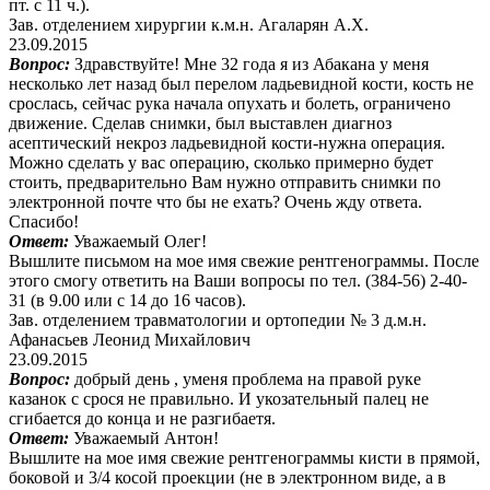
пт. с 11 ч.).
Зав. отделением хирургии к.м.н. Агаларян А.Х.
23.09.2015
Вопрос:
Здравствуйте! Мне 32 года я из Абакана у меня
несколько лет назад был перелом ладьевидной кости, кость не
срослась, сейчас рука начала опухать и болеть, ограничено
движение. Сделав снимки, был выставлен диагноз
асептический некроз ладьевидной кости-нужна операция.
Можно сделать у вас операцию, сколько примерно будет
стоить, предварительно Вам нужно отправить снимки по
электронной почте что бы не ехать? Очень жду ответа.
Спасибо!
Ответ:
Уважаемый Олег!
Вышлите письмом на мое имя свежие рентгенограммы. После
этого смогу ответить на Ваши вопросы по тел. (384-56) 2-40-
31 (в 9.00 или с 14 до 16 часов).
Зав. отделением травматологии и ортопедии № 3 д.м.н.
Афанасьев Леонид Михайлович
23.09.2015
Вопрос:
добрый день , уменя проблема на правой руке
казанок с срося не правильно. И укозательный палец не
сгибается до конца и не разгибаетя.
Ответ:
Уважаемый Антон!
Вышлите на мое имя свежие рентгенограммы кисти в прямой,
боковой и 3/4 косой проекции (не в электронном виде, а в