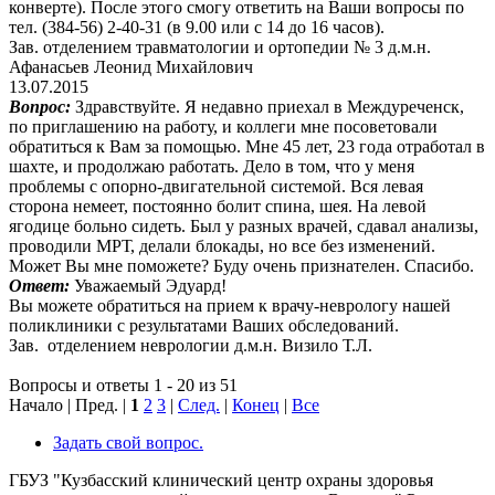
конверте). После этого смогу ответить на Ваши вопросы по
тел. (384-56) 2-40-31 (в 9.00 или с 14 до 16 часов).
Зав. отделением травматологии и ортопедии № 3 д.м.н.
Афанасьев Леонид Михайлович
13.07.2015
Вопрос:
Здравствуйте. Я недавно приехал в Междуреченск,
по приглашению на работу, и коллеги мне посоветовали
обратиться к Вам за помощью. Мне 45 лет, 23 года отработал в
шахте, и продолжаю работать. Дело в том, что у меня
проблемы с опорно-двигательной системой. Вся левая
сторона немеет, постоянно болит спина, шея. На левой
ягодице больно сидеть. Был у разных врачей, сдавал анализы,
проводили МРТ, делали блокады, но все без изменений.
Может Вы мне поможете? Буду очень признателен. Спасибо.
Ответ:
Уважаемый Эдуард!
Вы можете обратиться на прием к врачу-неврологу нашей
поликлиники с результатами Ваших обследований.
Зав. отделением неврологии д.м.н. Визило Т.Л.
Вопросы и ответы 1 - 20 из 51
Начало | Пред. |
1
2
3
|
След.
|
Конец
|
Все
Задать свой вопрос.
ГБУЗ "Кузбасский клинический центр охраны здоровья