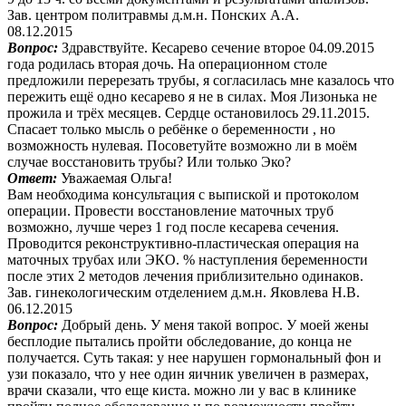
Зав. центром политравмы д.м.н. Понских А.А.
08.12.2015
Вопрос:
Здравствуйте. Кесарево сечение второе 04.09.2015
года родилась вторая дочь. На операционном столе
предложили перерезать трубы, я согласилась мне казалось что
пережить ещё одно кесарево я не в силах. Моя Лизонька не
прожила и трёх месяцев. Сердце остановилось 29.11.2015.
Спасает только мысль о ребёнке о беременности , но
возможность нулевая. Посоветуйте возможно ли в моём
случае восстановить трубы? Или только Эко?
Ответ:
Уважаемая Ольга!
Вам необходима консультация с выпиской и протоколом
операции. Провести восстановление маточных труб
возможно, лучше через 1 год после кесарева сечения.
Проводится реконструктивно-пластическая операция на
маточных трубах или ЭКО. % наступления беременности
после этих 2 методов лечения приблизительно одинаков.
Зав. гинекологическим отделением д.м.н. Яковлева Н.В.
06.12.2015
Вопрос:
Добрый день. У меня такой вопрос. У моей жены
бесплодие пытались пройти обследование, до конца не
получается. Суть такая: у нее нарушен гормональный фон и
узи показало, что у нее один яичник увеличен в размерах,
врачи сказали, что еще киста. можно ли у вас в клинике