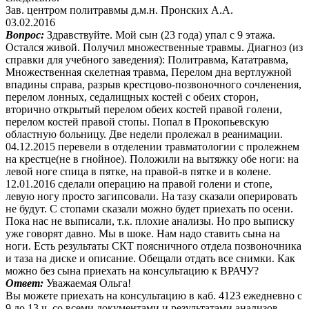
Зав. центром политравмы д.м.н. Пронских А.А.
03.02.2016
Вопрос:
Здравствуйте. Мой сын (23 года) упал с 9 этажа.
Остался живой. Получил множественные травмы. Диагноз (из
справки для учебного заведения): Политравма, Кататравма,
Множественная скелетная травма, Перелом дна вертлужной
впадины справа, разрыв крестцово-позвоночного сочленения,
перелом лонных, седалищных костей с обеих сторон,
вторично открытый перелом обеих костей правой голени,
перелом костей правой стопы. Попал в Прокопьевскую
областную больницу. Две недели пролежал в реанимации.
04.12.2015 перевели в отделении травматологии с пролежнем
на крестце(не в гнойное). Положили на вытяжку обе ноги: на
левой ноге спица в пятке, на правой-в пятке и в колене.
12.01.2016 сделали операцию на правой голени и стопе,
левую ногу просто загипсовали. На тазу сказали оперировать
не будут. С стопами сказали можно будет приехать по осени.
Пока нас не выписали, т.к. плохие анализы. Но про выписку
уже говорят давно. Мы в шоке. Нам надо ставить сына на
ноги. Есть результаты СКТ поясничного отдела позвоночника
и таза на диске и описание. Обещали отдать все снимки. Как
можно без сына приехать на консультацию к ВРАЧУ?
Ответ:
Уважаемая Ольга!
Вы можете приехать на консультацию в каб. 4123 ежедневно с
9 до 13 ч. со всеми документами и результатами анализов.