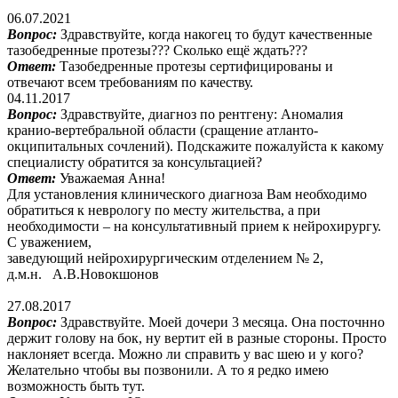
06.07.2021
Вопрос:
Здравствуйте, когда накогец то будут качественные
тазобедренные протезы??? Сколько ещё ждать???
Ответ:
Тазобедренные протезы сертифицированы и
отвечают всем требованиям по качеству.
04.11.2017
Вопрос:
Здравствуйте, диагноз по рентгену: Аномалия
кранио-вертебральной области (сращение атланто-
окципитальных сочлений). Подскажите пожалуйста к какому
специалисту обратится за консультацией?
Ответ:
Уважаемая Анна!
Для установления клинического диагноза Вам необходимо
обратиться к неврологу по месту жительства, а при
необходимости – на консультативный прием к нейрохирургу.
С уважением,
заведующий нейрохирургическим отделением № 2,
д.м.н. А.В.Новокшонов
27.08.2017
Вопрос:
Здравствуйте. Моей дочери 3 месяца. Она посточнно
держит голову на бок, ну вертит ей в разные стороны. Просто
наклоняет всегда. Можно ли справить у вас шею и у кого?
Желательно чтобы вы позвонили. А то я редко имею
возможность быть тут.