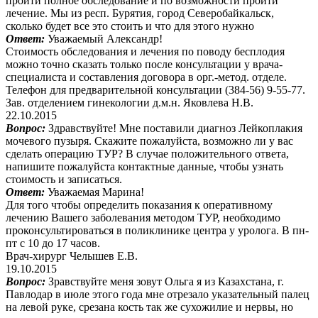
пройти полное обследование и по возможности пройти
лечение. Мы из респ. Бурятия, город Северобайкальск,
сколько будет все это стоить и что для этого нужно
Ответ:
Уважаемый Александр!
Стоимость обследования и лечения по поводу бесплодия
можно точно сказать только после консультации у врача-
специалиста и составления договора в орг.-метод. отделе.
Телефон для предварительной консультации (384-56) 9-55-77.
Зав. отделением гинекологии д.м.н. Яковлева Н.В.
22.10.2015
Вопрос:
Здравствуйте! Мне поставили диагноз Лейкоплакия
мочевого пузыря. Скажите пожалуйста, возможно ли у вас
сделать операцию ТУР? В случае положительного ответа,
напишите пожалуйста контактные данные, чтобы узнать
стоимость и записаться.
Ответ:
Уважаемая Марина!
Для того чтобы определить показания к оперативному
лечению Вашего заболевания методом ТУР, необходимо
проконсультироваться в поликлинике центра у уролога. В пн-
пт с 10 до 17 часов.
Врач-хирург Челышев Е.В.
19.10.2015
Вопрос:
Зравствуйте меня зовут Ольга я из Казахстана, г.
Павлодар в июле этого года мне отрезало указательный палец
на левой руке, срезана кость так же сухожилие и нервы, но