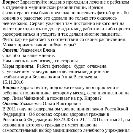
Вопрос:
Здравствуйте недавно проходили лечение с ребенком
в отделении медицинской реабилитации. Врачом
физиотерапевтом было предложено посещать фито-бар мы бы
конечно с радостью это сделали но только это оказалось
невозможно. Сервис ужасный там постоянно никого нет на
месте приходилось по долгу ждать мед.работника либо просто
разворачиваться и уходить и так делали многие пациенты.
Фито-бар не работает в соответствии со своим расписанием.
Может примете какие нибудь меры?
Ответ:
Уважаемая Елена
Спасибо за ваше мнение.
Нам очень важен взгляд со стороны.
Меры приняты. Работа фитобара будет отлажена.
С уважением заведующая отделением медицинской
реабилитации Белошапкина Анна Васильевна.
15.11.2016
Вопрос:
Здравствуйте, подскажите могу ли я прикрепить
ребенка к поликлинике, которому месяц, если прописан он на
пер. Лизы Чайкиной, а поживает на пр. Кирова?
Ответ:
Уважаемая Ольга Викторовна
В 2011 году на федеральном уровне принят закон Российской
Федерации «Об основах охраны здоровья граждан в
Российской Федерации» №323-ФЗ от 21.11.2011г. статья 21, на
основании которого граждане имеют право на
самостоятельный выбор медицинского лечебного учреждения