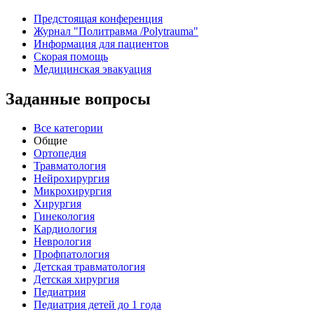
Предстоящая конференция
Журнал "Политравма /Polytrauma"
Информация для пациентов
Скорая помощь
Медицинская эвакуация
Заданные вопросы
Все категории
Общие
Ортопедия
Травматология
Нейрохирургия
Микрохирургия
Хирургия
Гинекология
Кардиология
Неврология
Профпатология
Детская травматология
Детская хирургия
Педиатрия
Педиатрия детей до 1 года