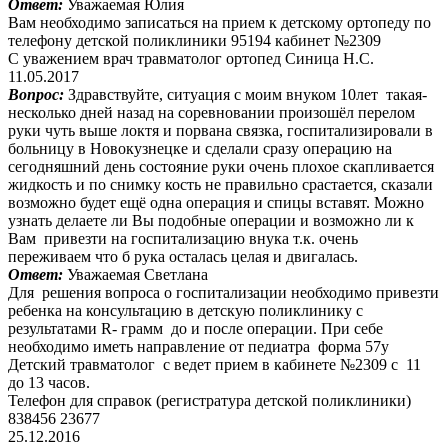
Ответ:
Уважаемая Юлия
Вам необходимо записаться на прием к детскому ортопеду по
телефону детской поликлиники 95194 кабинет №2309
С уважением врач травматолог ортопед Синица Н.С.
11.05.2017
Вопрос:
Здравствуйте, ситуация с моим внуком 10лет такая-
несколько дней назад на соревновании произошёл перелом
руки чуть выше локтя и порвана связка, госпитализировали в
больницу в Новокузнецке и сделали сразу операцию на
сегодняшний день состояние руки очень плохое скапливается
жидкость и по снимку кость не правильно срастается, сказали
возможно будет ещё одна операция и спицы вставят. Можно
узнать делаете ли Вы подобные операции и возможно ли к
Вам привезти на госпитализацию внука т.к. очень
переживаем что б рука осталась целая и двигалась.
Ответ:
Уважаемая Светлана
Для решения вопроса о госпитализации необходимо привезти
ребенка на консультацию в детскую поликлинику с
результатами R- грамм до и после операции. При себе
необходимо иметь направление от педиатра форма 57у
Детский травматолог с ведет прием в кабинете №2309 с 11
до 13 часов.
Телефон для справок (регистратура детской поликлиники)
838456 23677
25.12.2016