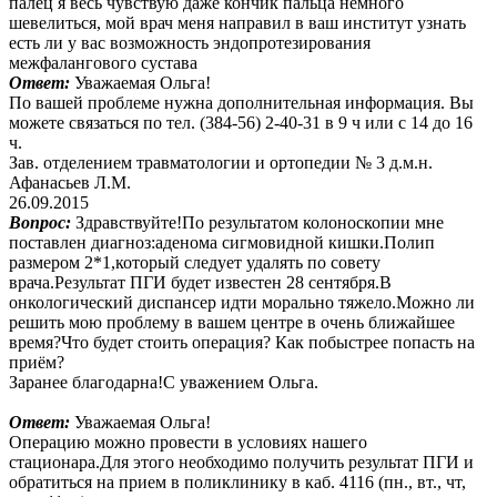
палец я весь чувствую даже кончик пальца немного
шевелиться, мой врач меня направил в ваш институт узнать
есть ли у вас возможность эндопротезирования
межфалангового сустава
Ответ:
Уважаемая Ольга!
По вашей проблеме нужна дополнительная информация. Вы
можете связаться по тел. (384-56) 2-40-31 в 9 ч или с 14 до 16
ч.
Зав. отделением травматологии и ортопедии № 3 д.м.н.
Афанасьев Л.М.
26.09.2015
Вопрос:
Здравствуйте!По результатом колоноскопии мне
поставлен диагноз:аденома сигмовидной кишки.Полип
размером 2*1,который следует удалять по совету
врача.Результат ПГИ будет известен 28 сентября.В
онкологический диспансер идти морально тяжело.Можно ли
решить мою проблему в вашем центре в очень ближайшее
время?Что будет стоить операция? Как побыстрее попасть на
приём?
Заранее благодарна!С уважением Ольга.
Ответ:
Уважаемая Ольга!
Операцию можно провести в условиях нашего
стационара.Для этого необходимо получить результат ПГИ и
обратиться на прием в поликлинику в каб. 4116 (пн., вт., чт,