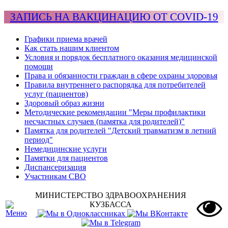
ЗАПИСЬ НА ВАКЦИНАЦИЮ ОТ COVID-19
Графики приема врачей
Как стать нашим клиентом
Условия и порядок бесплатного оказания медицинской
помощи
Права и обязанности граждан в сфере охраны здоровья
Правила внутреннего распорядка для потребителей
услуг (пациентов)
Здоровый образ жизни
Методические рекомендации "Меры профилактики
несчастных случаев (памятка для родителей)"
Памятка для родителей "Детский травматизм в летний
период"
Немедицинские услуги
Памятки для пациентов
Диспансеризация
Участникам СВО
МИНИСТЕРСТВО ЗДРАВООХРАНЕНИЯ
КУЗБАССА