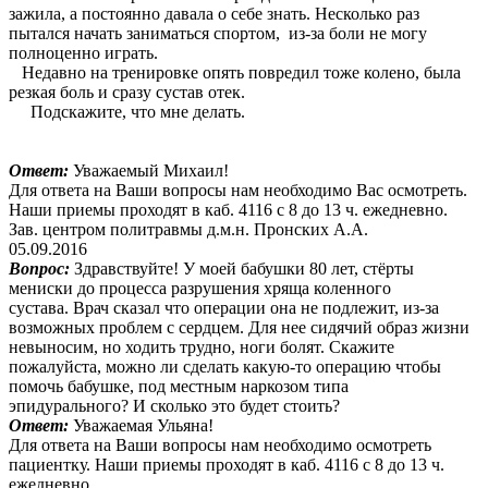
зажила, а постоянно давала о себе знать. Несколько раз
пытался начать заниматься спортом, из-за боли не могу
полноценно играть.
Недавно на тренировке опять повредил тоже колено, была
резкая боль и сразу сустав отек.
Подскажите, что мне делать.
Ответ:
Уважаемый Михаил!
Для ответа на Ваши вопросы нам необходимо Вас осмотреть.
Наши приемы проходят в каб. 4116 с 8 до 13 ч. ежедневно.
Зав. центром политравмы д.м.н. Пронских А.А.
05.09.2016
Вопрос:
Здравствуйте! У моей бабушки 80 лет, стёрты
мениски до процесса разрушения хряща коленного
сустава. Врач сказал что операции она не подлежит, из-за
возможных проблем с сердцем. Для нее сидячий образ жизни
невыносим, но ходить трудно, ноги болят. Скажите
пожалуйста, можно ли сделать какую-то операцию чтобы
помочь бабушке, под местным наркозом типа
эпидурального? И сколько это будет стоить?
Ответ:
Уважаемая Ульяна!
Для ответа на Ваши вопросы нам необходимо осмотреть
пациентку. Наши приемы проходят в каб. 4116 с 8 до 13 ч.
ежедневно.