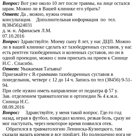
Вопрос:
Вот уже около 10 лет после травмы, на лице остался
шрам. Можно ли в Вашей клинике его убрать?
Ответ:
Да , можно, нужна очная
консультация. Дополнительная информация по тел.
8(38456)24031
д. м. н. Афанасьев Л.М.
07.10.2016
Вопрос:
Здравствуйте. Моему сыну 8 лет, у нас ДЦП. Можно
ли в вашей клинике сделать кт тазобедренных суставов, у нас
есть рентген тазобедренных и коленных суставов, но он в
одной проекции, можно с ним приехать на прием к Синице
Н.С . Спасибо.
Ответ:
Уважаемая Татьяна!
Приезжайте с R-граммами тазобедренных суставов в
понедельник, четверг с 12 до 14 ч. Запись по тел (38456) 9-51-
94.
При себе нужно иметь направление от педиатра ф 57 у.
Зав. отделением травматологии и ортопедии № 4 к.м.н.
Синица Н.С.
08.09.2016
Вопрос:
Здравствуйте, у меня такой вопрос. Где-то год
назад, играя в футбол, повредил колено, резкая боль, сразу не
мог наступать, через некоторое время появился отек.
Обратился в травматологию Ленинска-Кузнецкого, там
сказали мазать кремом и все пройдет. Но полноценно нога не