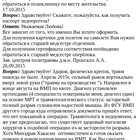
обратиться в поликлинику по месту жительства.
17.10.2015
Вопрос:
Здравствуйте! Скажите, пожалуйста, как получить
паспорт эндопротеза?
Ответ:
Уважаемая Любовь!
Все зависит от того, что именно Вы хотите оформить.
Для получения карточки для полетов на самолете Вам нужно
обратиться к старшей медсестре отделения.
Для получения сертификата соответствия необходимо
обратиться к старшей медсестре оперблока.
Зав. центром политравмы д.м.н. Пронских А.А.
26.09.2015
Вопрос:
Здравствуйте! Здоров, физически крепок, травм
никогда не было. Апрель 2015г, сильный рывок вертикально
вверх левой руки ("травма на производстве "). Направлен в
конце августа на ВМП по квоте. Диагноз установлен
ортопедами (4 специалиста осматривали меня, диагноз един)
на основе МРТ и травмотологического статуса: застарелый
полный разрыв сухожилия надостной мышцы. Из ФГУ ВМП
другого города куда отправлялись документы пришёл ответ,
что нет показаний к операции. Травмотологи в недоумении, я
же уже предполагаю, что существует здоровый нигилизм
хирургов к подобной операции из-за засторелости разрыва.
Хотя Минздрав Хакасии оптимистичен и готов оказать
помощь в новом направлении на ВМП. Как Вы считаете,