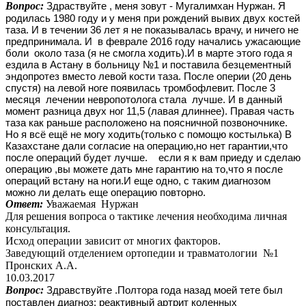
Вопрос:
Здраствуйте , меня зовут - Мугалимхан Нуржан. Я
родилась 1980 году и у меня при рождений вывих двух костей
таза. И в течении 36 лет я не показывалась врачу, и ничего не
предпринимала. И в феврале 2016 году начались ужасающие
боли около таза (я не смогла ходить).И в марте этого года я
ездила в Астану в больницу №1 и поставила безцементный
эндопротез вместо левой кости таза. После оперии (20 день
спустя) на левой ноге появилась тромбофлевит. После 3
месяця лечении невропотолога стала лучше. И в данный
момент разница двух ног 11,5 (лавая длиннее). Правая часть
таза как раньше расположено на поясничной позвоночнике.
Но я всё ещё не могу ходить(только с помощю костылька) В
Казахстане дали согласие на операцию,но нет гарантии,что
после операций будет лучше. если я к вам приеду и сделаю
операцию ,вы можете дать мне гарантию на то,что я после
операций встану на ноги.И еще одно, с таким диагнозом
можно ли делать еще операцию повторно.
Ответ:
Уважаемая Нуржан
Для решения вопроса о тактике лечения необходима личная
консультация.
Исход операции зависит от многих факторов.
Заведующий отделением ортопедии и травматологии №1
Пронских А.А.
10.03.2017
Вопрос:
Здравствуйте .Полтора года назад моей тете был 
поставлен диагноз: реактивный артрит коленных 