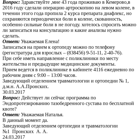
Вопрос:
Здравствуйте ,мне 43 года проживаю в Кемерово,в
2016 году сделали операцию артроскопию на левом колене, в
течении этого года пропила 2 курса препарата диафлекс, но
сохраняются периодически боли в колене, скованность,
особенно сильные боли в не погоду. хотелось спросить можно
ли записаться на консультацию и какие анализы нужно
сделать.
Ответ:
Уважаемая Елена!
Записаться на прием к ортопеду можно по телефону
(регистратура для взрослых – (838456) 9-51-11, 2-40-76).
При себе иметь направление с поликлиники по месту
жительства и предыдущие медицинские документы.
Прием ведется в поликлинике в кабинете 4116 ежедневно по
рабочим дням с 9:00 – 13:00 часов.
Заведующий отделением травматологии и ортопедии № 1,
д.м.н. А.А.Пронских.
30.03.2017
Вопрос:
Действует ли сейчас программа по
Эндопротезированию тазобедренного сустава по бесплатной
квоте?
Ответ:
Уважаемая Наталья.
В данный момент да.
Заведующий отделением ортопедии и травматологии
№1 Пронских А. А.
24.03.2017