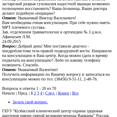
застарелый разрыв сухожилия надостной мышцы возможно
полноценно восстановить? Ваша больница, Ваши доктора
делают подобную операцию?
Ответ:
Уважаемый Виктор Васильевич!
Вам необходима очная консультация. При себе нужно иметь
МРТ плечевого сустава.
Зав. отделением травматологии и ортопедии № 3 д.м.н.
Афанасьев Л.М.
24.09.2015
Вопрос:
Добрый день! Мне поставили диагноз -
хондробластома тела правой подвздушной кости. Направили
на консультацию в Ваш центр. Когда можно (дата и время)
подъехать на консультацию? Либо по какому телефону
позвонить. Спасибо.
Ответ:
Уважаемый Валентин!
Получить информацию по Вашему вопросу и записаться на
консультацию можно по тел. (38456) 9-51-11, 2-40-76.
Вопросы и ответы 1 - 20 из 70
Начало | Пред. |
1
2
3
4
|
След.
|
Конец
|
Все
Задать свой вопрос.
ГБУЗ "Кузбасский клинический центр охраны здоровья
шахтеров имени святой великомученицы Варвары"
Россия,