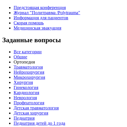
Предстоящая конференция
Журнал "Политравма /Polytrauma"
Информация для пациентов
Скорая помощь
Медицинская эвакуация
Заданные вопросы
Все категории
Общие
Ортопедия
Травматология
Нейрохирургия
Микрохирургия
Хирургия
Гинекология
Кардиология
Неврология
Профпатология
Детская травматология
Детская хирургия
Педиатрия
Педиатрия детей до 1 года