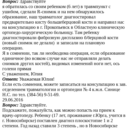
Вопрос:
Здравствуйте
я обратилась со своим ребенком (6 лет) в травмпункт с
ушибом, сделали R-снимок и на нем обнаружилось
образование, наш травматолог диагностировал
предварительно кисту большеберцовой кости и направил нас
на консультацию в г. Прокопьевск в Областную клиническую
ортопедо-хирургическую больницу. Там ребенку
диагностировали фиброзную дисплазию б/берцовой кости
(новый снимок не делали) и записали на плановую
операцию.
Я в сомнении, так ли необходима операция, если образование
единичное (во всяком случае нас не отправляли делать
снимков других костей), видимых изменений ноги нет, ось
голени прямая
С уважением, Юлия
Ответ:
Уважаемая Юлия!
Если есть сомнения, можете записаться на консультацию к зав.
отделением травматологии и ортопедии № 4 к.м.н. Синице
Н.С. по тел. (384-56) 9-51-69.
29.06.2016
Вопрос:
Здравствуйте.
Подскажите, пожалуйста, как можно попасть на прием к
врачу-ортопеду. Ребенку (17 лет, проживание г.Юрга, учится в
г. Новосибирске) поставлен диагноз плоскостопие 1 и 2
степени. Год назад ставили 3 степень , но в Новосибирске