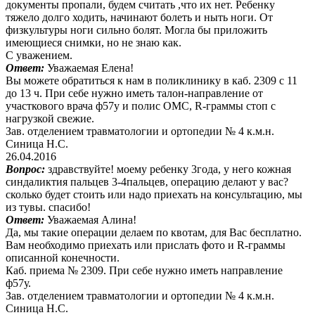
документы пропали, будем считать ,что их нет. Ребенку
тяжело долго ходить, начинают болеть и ныть ноги. От
физкультуры ноги сильно болят. Могла бы приложить
имеющиеся снимки, но не знаю как.
С уважением.
Ответ:
Уважаемая Елена!
Вы можете обратиться к нам в поликлинику в каб. 2309 с 11
до 13 ч. При себе нужно иметь талон-направление от
участкового врача ф57у и полис ОМС, R-граммы стоп с
нагрузкой свежие.
Зав. отделением травматологии и ортопедии № 4 к.м.н.
Синица Н.С.
26.04.2016
Вопрос:
здравствуйте! моему ребенку 3года, у него кожная
синдаликтия пальцев 3-4пальцев, операцию делают у вас?
сколько будет стоить или надо приехать на консультацию, мы
из тувы. спасибо!
Ответ:
Уважаемая Алина!
Да, мы такие операции делаем по квотам, для Вас бесплатно.
Вам необходимо приехать или прислать фото и R-граммы
описанной конечности.
Каб. приема № 2309. При себе нужно иметь направление
ф57у.
Зав. отделением травматологии и ортопедии № 4 к.м.н.
Синица Н.С.