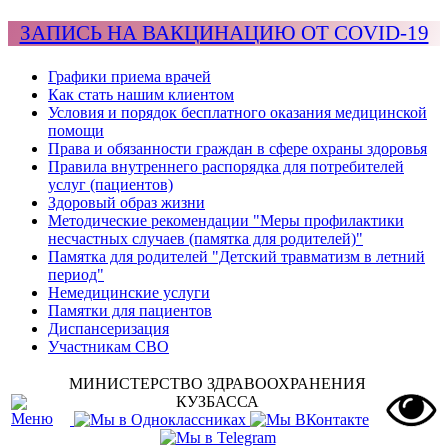
ЗАПИСЬ НА ВАКЦИНАЦИЮ ОТ COVID-19
Графики приема врачей
Как стать нашим клиентом
Условия и порядок бесплатного оказания медицинской
помощи
Права и обязанности граждан в сфере охраны здоровья
Правила внутреннего распорядка для потребителей
услуг (пациентов)
Здоровый образ жизни
Методические рекомендации "Меры профилактики
несчастных случаев (памятка для родителей)"
Памятка для родителей "Детский травматизм в летний
период"
Немедицинские услуги
Памятки для пациентов
Диспансеризация
Участникам СВО
МИНИСТЕРСТВО ЗДРАВООХРАНЕНИЯ
КУЗБАССА