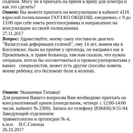
сидения. Могу ли я приехать на прием к врачу для осмотра и
как это сделать?
Ответ:
Вы можете приехать на консультацию в кабинет 4116
взрослой поликлиники ГАУЗ КО ОКЦОЗШ, ежедневно, с 9 до
13:00 при себе иметь рентгенограммы и направление на
консультацию из своей поликлиники
27.11.2017
Вопрос:
Здравствуйте, моему сыну поставили диагноз
"Вальгусная деформация голеней", ему 14 лет, живем мы в
Киселевске, были на приёме у ортопеда, он направил нас в
Прокопьевск, в травм больницу, там нам сказали, что нужна
операция, хотела бы посоветоваться и проконсультироватьмя у
ваших специалистов, может есть другие способы помочь
моему ребёнку, его беспокоят боли в коленях.
Ответ:
Уважаемая Татьяна!
Для решения Вашего вопросам Вам необходимо приехать на
консультативный прием (понедельник, четверг с 12:00-14:00
часов, кабинет № 2309). Запись по телефону (838456) 9-51-94.
Заведующий отделением
травматологии и ортопедии № 4,
к.м.н. Н.С.Синица
26.10.2017