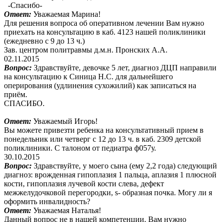
-Спасибо-
Ответ:
Уважаемая Марина!
Для решения вопроса об оперативном лечении Вам нужно
приехать на консультацию в каб. 4123 нашей поликлиники
(ежедневно с 9 до 13 ч.)
Зав. центром политравмы д.м.н. Пронских А.А.
02.11.2015
Вопрос:
Здравствуйте, девочке 5 лет, диагноз ДЦП направили
на консультацию к Синица Н.С. для дальнейшего
оперирования (удлинения сухожилий) как записаться на
приём.
СПАСИБО.
Ответ:
Уважаемый Игорь!
Вы можете привезти ребенка на консультативный прием в
понедельник или четверг с 12 до 13 ч. в каб. 2309 детской
поликлиники. С талоном от педиатра ф057у.
30.10.2015
Вопрос:
Здравствуйте, у моего сына (ему 2,2 года) следующий
диагноз: врожденная гипоплазия 1 пальца, аплазия 1 плюсной
кости, гипоплазия лучевой кости слева, дефект
межжелудочковой перегородки, s- образная почка. Могу ли я
оформить инвалидность?
Ответ:
Уважаемая Наталья!
Данный вопрос не в нашей компетенции. Вам нужно