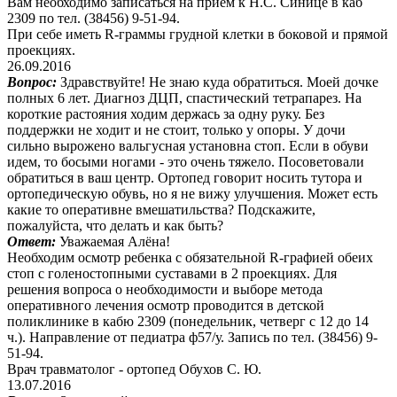
Вам необходимо записаться на прием к Н.С. Синице в каб
2309 по тел. (38456) 9-51-94.
При себе иметь R-граммы грудной клетки в боковой и прямой
проекциях.
26.09.2016
Вопрос:
Здравствуйте! Не знаю куда обратиться. Моей дочке
полных 6 лет. Диагноз ДЦП, спастический тетрапарез. На
короткие растояния ходим держась за одну руку. Без
поддержки не ходит и не стоит, только у опоры. У дочи
сильно вырожено вальгусная установна стоп. Если в обуви
идем, то босыми ногами - это очень тяжело. Посоветовали
обратиться в ваш центр. Ортопед говорит носить тутора и
ортопедическую обувь, но я не вижу улучшения. Может есть
какие то оперативне вмешатильства? Подскажите,
пожалуйста, что делать и как быть?
Ответ:
Уважаемая Алёна!
Необходим осмотр ребенка с обязательной R-графией обеих
стоп с голеностопными суставами в 2 проекциях. Для
решения вопроса о необходимости и выборе метода
оперативного лечения осмотр проводится в детской
поликлинике в кабю 2309 (понедельник, четверг с 12 до 14
ч.). Направление от педиатра ф57/у. Запись по тел. (38456) 9-
51-94.
Врач травматолог - ортопед Обухов С. Ю.
13.07.2016