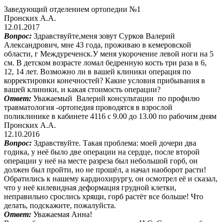
Заведующий отделением ортопедии №1
Пронских А.А.
12.01.2017
Вопрос:
Здравствуйте,меня зовут Сурков Валерий
Александрович, мне 43 года, проживаю в кемеровской
области, г Междуреченск.У меня укорочение левой ноги на 5
см. В детском возрасте ломал бедренную кость три раза в 6,
12, 14 лет. Возможно ли в вашей клиники операция по
корректировки конечностей? Какие условия прибывания в
вашей клиники, и какая стоимость операции?
Ответ:
Уважаемый Валерий консультации по профилю
травматология -ортопедия проводятся в взрослой
поликлинике в кабинете 4116 с 9.00 до 13.00 по рабочим дням
Пронских А.А.
12.10.2016
Вопрос:
Здравствуйте. Такая проблема: моей дочери два
годика, у неё было две операции на сердце, после второй
операции у неё на месте разреза был небольшой горб, он
должен был пройти, но не прошёл, а начал наоборот расти!
Обратились к нашему кардиохирургу, он осмотрел её и сказал,
что у неё килевидная деформация грудной клетки,
неправильно срослись хрящи, горб растёт все больше! Что
делать, подскажите, пожалуйста.
Ответ:
Уважаемая Анна!