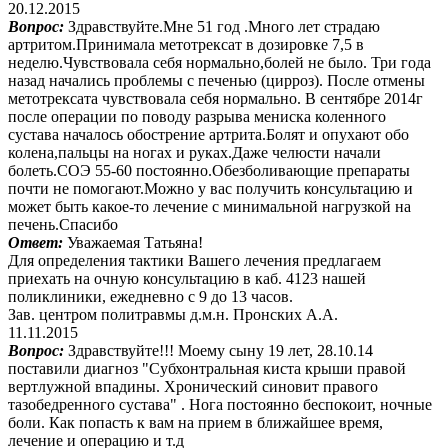
20.12.2015
Вопрос:
Здравствуйте.Мне 51 год .Много лет страдаю
артритом.Принимала метотрексат в дозировке 7,5 в
неделю.Чувствовала себя нормально,болей не было. Три года
назад начались проблемы с печенью (цирроз). После отмены
метотрексата чувствовала себя нормально. В сентябре 2014г
после операции по поводу разрыва мениска коленного
сустава началось обострение артрита.Болят и опухают обо
колена,пальцы на ногах и руках.Даже челюсти начали
болеть.СОЭ 55-60 постоянно.Обезболивающие препараты
почти не помогают.Можно у вас получить консультацию и
может быть какое-то лечение с минимальной нагрузкой на
печень.Спасибо
Ответ:
Уважаемая Татьяна!
Для определения тактики Вашего лечения предлагаем
приехать на очную консультацию в каб. 4123 нашей
поликлиники, ежедневно с 9 до 13 часов.
Зав. центром политравмы д.м.н. Пронских А.А.
11.11.2015
Вопрос:
Здравствуйте!!! Моему сыну 19 лет, 28.10.14
поставили диагноз "Субхонтральная киста крыши правой
вертлужной впадины. Хронический синовит правого
тазобедренного сустава" . Нога постоянно беспокоит, ночные
боли. Как попасть к вам на прием в ближайшее время,
лечение и операцию и т.д