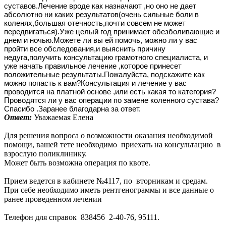
суставов.Лечение вроде как назначают ,но оно не дает 
абсолютно ни каких результатов(очень сильные боли в 
коленях,большая отечность,почти совсем не может 
передвигаться).Уже целый год принимает обезболивающие и 
днем и ночью.Можете ли вы ей помочь, можно ли у вас 
пройти все обследования,и выяснить причину 
недуга,получить консультацию грамотного специалиста, и 
уже начать правильное лечение ,которое принесет 
положительные результаты.Пожалуйста, подскажите как 
можно попасть к вам?Консультация и лечение у вас 
проводится на платной основе ,или есть какая то категория?
Проводятся ли у вас операции по замене коленного сустава?
Спасибо .Заранее благодарна за ответ.
Ответ:
Уважаемая Елена
Для решения вопроса о возможности оказания необходимой
помощи, вашей тете необходимо приехать на консультацию в
взрослую поликлинику.
Может быть возможна операция по квоте.
Прием ведется в кабинете №4117, по вторникам и средам.
При себе необходимо иметь рентгенограммы и все данные о
ранее проведенном лечении
Телефон для справок 838456 2-40-76, 95111.