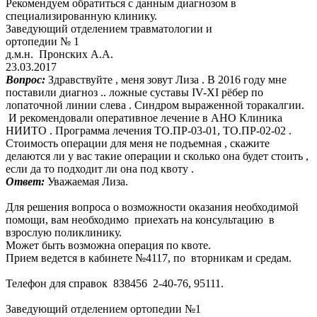
Рекомендуем обратиться с данным диагнозом в
специализированную клинику.
Заведующий отделением травматологии и
ортопедии № 1
д.м.н. Пронских А.А.
23.03.2017
Вопрос:
Здравствуйте , меня зовут Лиза . В 2016 году мне
поставили диагноз .. ложные суставы IV-XI рёбер по
лопаточной линии слева . Синдром выраженной торакалгии.
И рекомендовали оперативное лечение в АНО Клиника
НИИТО . Программа лечения ТО.ПР-03-01, ТО.ПР-02-02 .
Стоимость операции для меня не подъемная , скажите
делаются ли у вас такие операции и сколько она будет стоить ,
если да то подходит ли она под квоту .
Ответ:
Уважаемая Лиза.
Для решения вопроса о возможности оказания необходимой
помощи, вам необходимо приехать на консультацию в
взрослую поликлинику.
Может быть возможна операция по квоте.
Прием ведется в кабинете №4117, по вторникам и средам.
Телефон для справок 838456 2-40-76, 95111.
Заведующий отделением ортопедии №1