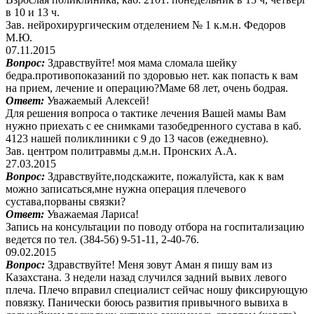
в 10 и 13 ч.
Зав. нейрохирургическим отделением № 1 к.м.н. Федоров
М.Ю.
07.11.2015
Вопрос:
Здравствуйте! моя мама сломала шейку
бедра.противопоказаний по здоровью нет. как попасть к вам
на прием, лечение и операцию?Маме 68 лет, очень бодрая.
Ответ:
Уважаемый Алексей!
Для решения вопроса о тактике лечения Вашей мамы Вам
нужно приехать с ее снимками тазобедренного сустава в каб.
4123 нашей поликлиники с 9 до 13 часов (ежедневно).
Зав. центром политравмы д.м.н. Пронских А.А.
27.03.2015
Вопрос:
Здравствуйте,подскажите, пожалуйста, как к вам
можно записаться,мне нужна операция плечевого
сустава,порваны связки?
Ответ:
Уважаемая Лариса!
Запись на консультации по поводу отбора на госпитализацию
ведется по тел. (384-56) 9-51-11, 2-40-76.
09.02.2015
Вопрос:
Здравствуйте! Меня зовут Аман я пишу вам из
Казахстана. 3 недели назад случился задний вывих левого
плеча. Плечо вправил специалист сейчас ношу фиксирующую
повязку. Панически боюсь развития привычного вывиха в