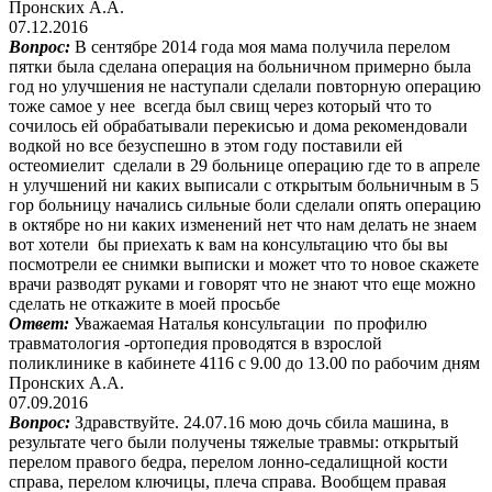
Пронских А.А.
07.12.2016
Вопрос:
В сентябре 2014 года моя мама получила перелом
пятки была сделана операция на больничном примерно была
год но улучшения не наступали сделали повторную операцию
тоже самое у нее всегда был свищ через который что то
сочилось ей обрабатывали перекисью и дома рекомендовали
водкой но все безуспешно в этом году поставили ей
остеомиелит сделали в 29 больнице операцию где то в апреле
н улучшений ни каких выписали с открытым больничным в 5
гор больницу начались сильные боли сделали опять операцию
в октябре но ни каких изменений нет что нам делать не знаем
вот хотели бы приехать к вам на консультацию что бы вы
посмотрели ее снимки выписки и может что то новое скажете
врачи разводят руками и говорят что не знают что еще можно
сделать не откажите в моей просьбе
Ответ:
Уважаемая Наталья консультации по профилю
травматология -ортопедия проводятся в взрослой
поликлинике в кабинете 4116 с 9.00 до 13.00 по рабочим дням
Пронских А.А.
07.09.2016
Вопрос:
Здравствуйте. 24.07.16 мою дочь сбила машина, в
результате чего были получены тяжелые травмы: открытый
перелом правого бедра, перелом лонно-седалищной кости
справа, перелом ключицы, плеча справа. Вообщем правая