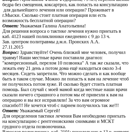
бедра без смещения, коксартроз, как попасть на консультацию
для дальнейшего лечения или операции? Проживает в
г.Мыски. Сколько стоит платная операция или есть
возможность бесплатной операции?
Ответ:
Уважаемая Галина Анатольевна!
Для решения вопроса о тактике лечения нужно приехать в
каб. 4123 нашей поликлиники ежедневно с 9 до 13 ч.
Зав. центром политравмы д.м.н. Пронских А.А.
27.11.2015
Вопрос:
Здравствуйте! Очень близкий мне человек, получил
травму! Наши местные врачи поставили диагноз:
"компресионный, перелом 10 позвонка" А так же сказали, что
лежать ему 21 день а потом дома ещё находиться около 3-4
месяцев. Сидеть запретили. Что можно сделать и как вообще
быть в таком случае. Можно ли попасть к вам на лечение чтоб
не получилось потом хуже. И сколько будет стоить платная
помощь. Был случай с моей мамой когда местные наши врачи
сказали ничего страшного а потом мы её привезли к вам на
операцию и вы все исправляли! За что вам огромное
спасибо!!! Не хочется чтоб с парнем получилось так же!!!
Ответ:
Уважаемый Сергей!
Для определения тактики лечения Вам необходимо приехать
на консультацию с рентгеновскими снимками и МСКТ
грудного отдела позвоночника.
Взрослая поликлиника, каб. 2101: понедельник в 13 ч, четверг