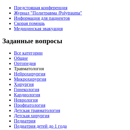
Предстоящая конференция
Журнал "Политравма /Polytrauma"
Информация для пациентов
Скорая помощь
Медицинская эвакуация
Заданные вопросы
Все категории
Общие
Ортопедия
Травматология
Нейрохирургия
Микрохирургия
Хирургия
Гинекология
Кардиология
Неврология
Профпатология
Детская травматология
Детская хирургия
Педиатрия
Педиатрия детей до 1 года