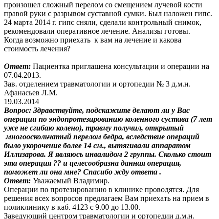
произошел сложный перелом со смещением лучевой кости
правой руки с разрывом суставной сумки. Был наложен гипс.
24 марта 2014 г. гипс сняли, сделали контрольный снимок,
рекомендовали оперативное лечение. Анализы готовы.
Когда возможно приехать к вам на лечение и какова
стоимость лечения?
Ответ:
Пациентка приглашена консультации и операции на
07.04.2013.
Зав. отделением травматологии и ортопедии № 3 д.м.н.
Афанасьев Л.М.
19.03.2014
Вопрос:
Здравствуйте, подскажите делают ли у Вас
операции по эндопротезированию коленного сустава (7 лет
уже не сгибаю колено), травму получил, открытый
многооскольчатый перелом бедра, вследствие операций
было укорочение более 14 см., вытягивали аппаратом
Иллизарова. Я являюсь инвалидом 2 группы. Сколько стоит
эта операция ?? и целесообразна данная операция,
поможет ли она мне? Спасибо жду ответа .
Ответ:
Уважаемый Владимир.
Операции по протезированию в клинике проводятся. Для
решения всех вопросов предлагаем Вам приехать на прием в
поликлинику в каб. 4123 с 9.00 до 13.00.
Заведующий центром травматологии и ортопедии д.м.н.