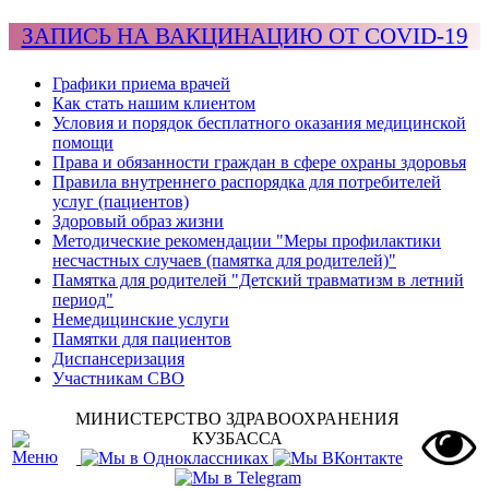
ЗАПИСЬ НА ВАКЦИНАЦИЮ ОТ COVID-19
Графики приема врачей
Как стать нашим клиентом
Условия и порядок бесплатного оказания медицинской
помощи
Права и обязанности граждан в сфере охраны здоровья
Правила внутреннего распорядка для потребителей
услуг (пациентов)
Здоровый образ жизни
Методические рекомендации "Меры профилактики
несчастных случаев (памятка для родителей)"
Памятка для родителей "Детский травматизм в летний
период"
Немедицинские услуги
Памятки для пациентов
Диспансеризация
Участникам СВО
МИНИСТЕРСТВО ЗДРАВООХРАНЕНИЯ
КУЗБАССА