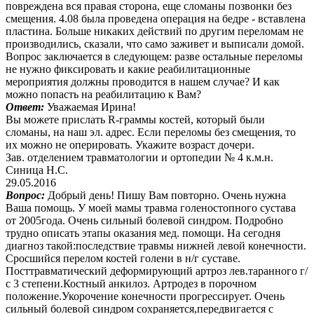
повреждена вся правая сторона, еще сломаны позвонки без
смещения. 4.08 была проведена операция на бедре - вставлена
пластина. Больше никаких действий по другим переломам не
производились, сказали, что само заживет и выписали домой.
Вопрос заключается в следующем: разве остальные переломы
не нужно фиксировать и какие реабилитационные
мероприятия должны проводится в нашем случае? И как
можно попасть на реабилитацию к Вам?
Ответ:
Уважаемая Ирина!
Вы можете прислать R-граммы костей, который были
сломаны, на наш эл. адрес. Если переломы без смещения, то
их можно не оперировать. Укажите возраст дочери.
Зав. отделением травматологии и ортопедии № 4 к.м.н.
Синица Н.С.
29.05.2016
Вопрос:
Добрый день! Пишу Вам повторно. Очень нужна
Ваша помощь. У моей мамы травма голеностопного сустава
от 2005года. Очень сильный болевой синдром. Подробно
трудно описать этапы оказания мед. помощи. На сегодня
диагноз такой:последствие травмы нижней левой конечности.
Сросшийся перелом костей голени в н/г суставе.
Посттравматический деформирующий артроз лев.таранного г/
с 3 степени.Костный анкилоз. Артродез в порочном
положение.Укорочение конечности прогрессирует. Очень
сильный болевой синдром сохраняется,передвигается с