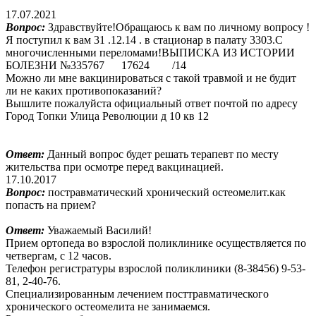
17.07.2021
Вопрос:
Здравствуйте!Обращаюсь к вам по личному вопросу !
Я поступил к вам 31 .12.14 . в стационар в палату 3303.С
многочисленными переломами!ВЫПИСКА ИЗ ИСТОРИИ
БОЛЕЗНИ №335767 17624 /14
Можно ли мне вакцинироваться с такой травмой и не будит
ли не каких противопоказаний?
Вышлите пожалуйста официальный ответ почтой по адресу
Город Топки Улица Революции д 10 кв 12
Ответ:
Данный вопрос будет решать терапевт по месту
жительства при осмотре перед вакцинацией.
17.10.2017
Вопрос:
постравматический хронический остеомелит.как
попасть на прием?
Ответ:
Уважаемый Василий!
Прием ортопеда во взрослой поликлинике осуществляется по
четвергам, с 12 часов.
Телефон регистратуры взрослой поликлиники (8-38456) 9-53-
81, 2-40-76.
Специализированным лечением посттравматического
хронического остеомелита не занимаемся.