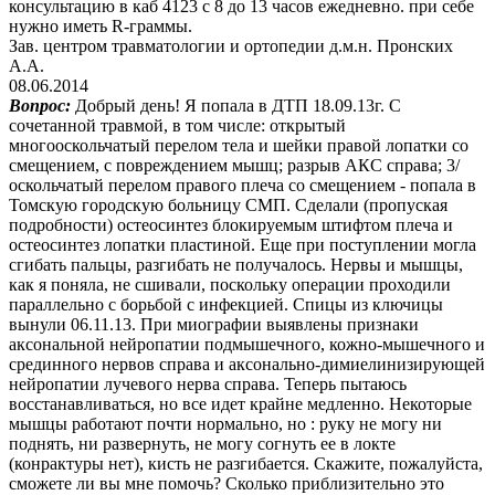
консультацию в каб 4123 с 8 до 13 часов ежедневно. при себе
нужно иметь R-граммы.
Зав. центром травматологии и ортопедии д.м.н. Пронских
А.А.
08.06.2014
Вопрос:
Добрый день! Я попала в ДТП 18.09.13г. С
сочетанной травмой, в том числе: открытый
многооскольчатый перелом тела и шейки правой лопатки со
смещением, с повреждением мышц; разрыв АКС справа; 3/
оскольчатый перелом правого плеча со смещением - попала в
Томскую городскую больницу СМП. Сделали (пропуская
подробности) остеосинтез блокируемым штифтом плеча и
остеосинтез лопатки пластиной. Еще при поступлении могла
сгибать пальцы, разгибать не получалось. Нервы и мышцы,
как я поняла, не сшивали, поскольку операции проходили
параллельно с борьбой с инфекцией. Спицы из ключицы
вынули 06.11.13. При миографии выявлены признаки
аксональной нейропатии подмышечного, кожно-мышечного и
срединного нервов справа и аксонально-димиелинизирующей
нейропатии лучевого нерва справа. Теперь пытаюсь
восстанавливаться, но все идет крайне медленно. Некоторые
мышцы работают почти нормально, но : руку не могу ни
поднять, ни развернуть, не могу согнуть ее в локте
(конрактуры нет), кисть не разгибается. Скажите, пожалуйста,
сможете ли вы мне помочь? Сколько приблизительно это