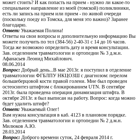
может стоить? И как попасть на прием - нужно ли какое-то
специальное направление из моей (томской) поликлиники,
есть ли запись на прием или прием - по живой очереди
(поскольку поеду из Томска, для меня это важно)? Заранее
благодарю.
Ответ:
Уважаемая Полина!
Ответы на свои вопросы и дополнительную информацию Вы
можете получить по тел (384-56) 2-40-31 с 14 до 16 часов.
Тогда же возможно определить дату и время консультации.
Зав. отделением травматологии и ортопедии № 3 д.м.н.
Афанасьев Леонид Михайлович.
08.06.2014
Вопрос:
Добрый день...В мае 2013г. я поступил в отделение
травматологии ФГБЛПУ НКЦОЗШ с диагнозом: перелом
большеберцовой кости правой голени. Мне был проведен
остеосинтез штифтом с блокированием UTN. В сентябре
2013г. была проведена операция динамизация штифта. В
октябре 2013г. я был выписан на работу. Вопрос: когда можно
будет удалить штифт?
Ответ:
Уважаемый Олег!
Вам нужна консультация в каб. 4123 в плановом порядке.
Зав. отделением травматологии и ортопедии № 2 д.м.н.
Милюков А.Ю.
28.03.2014
Вопрос:
Доброго времени суток, 24 февраля 2014 г.