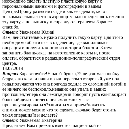
необходимо сделать платную пластиковую карту с
персональными данными и фотографией в вашем
Центре.Прошу разъяснить где и как ее сделать,т.к. от
знакомых слышала что в аэропорту надо предъявлять именно
эту карту, а не выписку и справку от терапевта.Заранее
спасибо.
Ответ:
Уважаемая Юлия!
Вам, действительно, нужно получить такую карту. Для этого
необходимо обратиться в отделение, где выполнялась
операция и получить копию из истории болезни. Затем
заполнить бланк-заказ на изготовление карты и, после
оплаты, обратиться в редакционно-полиграфический отдел
центра.
14.07.2014
Вопрос:
Здравствуйте!У нас бабушка,75 лет,сломала шейку
бедра,как сказали наши врачи перелом застарелый,уже пол
года.получается что она полгода ходила со сломанной ногой и
ее ничего не беспокоило.недавно она упала и вывих
произошел,теперь она лежит,врачи говорят пусть ежит,возраст
большой,делать ничего нельзя.можно у вас
проконсультироваться?записаться а прием?показать
снимки,может можно что то сделать.сколько будет стоить
такая операция?вы делаете?
Ответ:
Уважаемая Екатерина!
Предлагаем Вам приехать вместе с пациенткой на