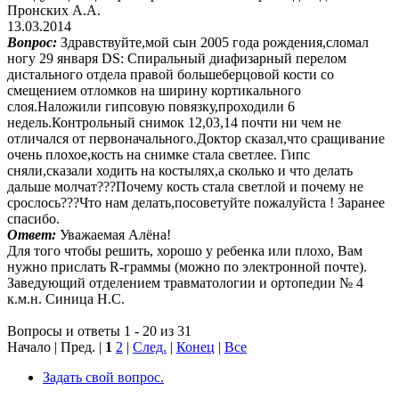
Пронских А.А.
13.03.2014
Вопрос:
Здравствуйте,мой сын 2005 года рождения,сломал
ногу 29 января DS: Спиральный диафизарный перелом
дистального отдела правой большеберцовой кости со
смещением отломков на ширину кортикального
слоя.Наложили гипсовую повязку,проходили 6
недель.Контрольный снимок 12,03,14 почти ни чем не
отличался от первоначального.Доктор сказал,что сращивание
очень плохое,кость на снимке стала светлее. Гипс
сняли,сказали ходить на костылях,а сколько и что делать
дальше молчат???Почему кость стала светлой и почему не
срослось???Что нам делать,посоветуйте пожалуйста ! Заранее
спасибо.
Ответ:
Уважаемая Алёна!
Для того чтобы решить, хорошо у ребенка или плохо, Вам
нужно прислать R-граммы (можно по электронной почте).
Заведующий отделением травматологии и ортопедии № 4
к.м.н. Синица Н.С.
Вопросы и ответы 1 - 20 из 31
Начало | Пред. |
1
2
|
След.
|
Конец
|
Все
Задать свой вопрос.