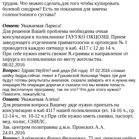
трудом. Что можно сделать,для того чтобы купировать
болевой синдром? Есть ли показания для замены
голеностопного сустава?
Ответ:
Уважаемая Лариса!
Для решения Вашей проблемы необходима очная
консультация в поликлинике ГАУЗ КО ОКЦОЗШ. Прием
заведующего отделением травматологии и ортопедии № 1
проводится каждую пятницу в каб. 4117 с 12 до 14 ч.
При себе нужно иметь свежие R-граммы и направление от
хирурга из поликлиники по месту жительства.
08.02.2016
Вопрос:
Здравствуйте!
мой дядя (54 года) 07.02.2016 сломал
шейку бедра,сейчас лежит в Гурьевской больнице.Через три дня
будут готовы результаты анализов, сказали забирать его и нужна ему
операция.Но операция дорогая и сказали что мы можем попасть
под бесплатную программу, так ли это? Что для этого нужно?
Помогите, пожалуйста.
Ответ:
Уважаемая Алена!
Для решения вопроса Вашему дяде нужно приехать на
консультацию в каб 4117 нашей поликлиники (вт. 14-16 ч., ср.
12-14 ч., чт. 10-12 ч.) При себе нужно иметь снимки, паспорт,
мед. полис, СНИЛС.
Зав. центром политравмы д.м.н. Пронских А.А.
24.01.2016
Вопрос:
Арбачакова Фаина Федоровна, 75 лет, перелом шейки