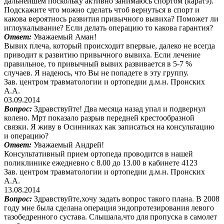
дальнейшем поскольку активно занимаюсь спортом (каратэ).
Подскажите что можно сделать чтоб вернуться в спорт и
какова вероятнось развития привычного вывиха? Поможет ли
иглоукалывание? Если делать операцию то какова гарантия?
Ответ:
Уважаемый Аман!
Вывих плеча, который происходит впервые, далеко не всегда
приводит к развитию привычного вывиха. Если лечение
правильное, то привычный вывих развивается в 5-7 %
случаев. Я надеюсь, что Вы не попадете в эту группу.
Зав. центром травматологии и ортопедии д.м.н. Пронских
А.А.
03.09.2014
Вопрос:
Здравствуйте! Два месяца назад упал и подвернул
колено. Мрт показало разрыв передней крестообразной
связки. Я живу в Осинниках как записаться на консультацию
и операцию?
Ответ:
Уважаемый Андрей!
Консультативный прием ортопеда проводится в нашей
поликлинике ежедневно с 8.00 до 13.00 в кабинете 4123
Зав. центром травматологии и ортопедии д.м.н. Пронских
А.А.
13.08.2014
Вопрос:
Здравствуйте,хочу задать вопрос такого плана. В 2008
году мне была сделана операция эндопротезирования левого
тазобедренного сустава. Слышала,что для пропуска в самолет