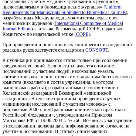
составлены с учетом «Единых требований к рукописям,
предоставляемым в биомедицинские журналы» (
Uniform
Requirements for Manuscripts Submitted to Biomedical Journals
),
разработанных Международным комитетом редакторов
медицинских журналов (
International Committee of Medical
Journal Editors
) – а также Рекомендаций COPE, изданных
Комитетом по издательской этике
(COPE)
.
При проведении и описании всех клинических исследований
редакция руководствуется стандартами
CONSORT
.
К публикации принимаются статьи только при соблюдении
следующих условий. Если в статье имеется описание
исследований с участием людей, необходимо указать,
соответствовали ли они этическим стандартам биоэтического
комитета (входящего в состав учреждения, в котором
выполнялась работа), разработанными в соответствии с
Хельсинской декларацией Всемирной медицинской
ассоциации «Этические принципы проведения научных
медицинский исследований с участием человека» с
поправками 2000 г. и «Правилами клинической практики в
Российской Федерации», утвержденными Приказом
Минздрава РФ от 19.06.2003 г. № 266. Все лица, участвующие
в исследовании, должны дать информированное согласие на
участие в исследовании. В статьях, описывающих