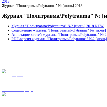
2018
Журнал "Политравма/Polytrauma" № [июнь] 2018
Журнал "Политравма/Polytrauma" № [и
Журнал "Политравма/Polytrauma" №2 [июнь] 2018 NEW
Содержание журнала "Политравма/Polytrauma" № [июнь]
Аннотации статей журнала "Политравма/Polytrauma" № 2
PDF-версия журнала "Политравма/Polytrauma" №2 [июнь]
Портал
государственных
услуг
Вы смогли
записаться к врачу?
Народный фронт
приглашает пройти
опрос