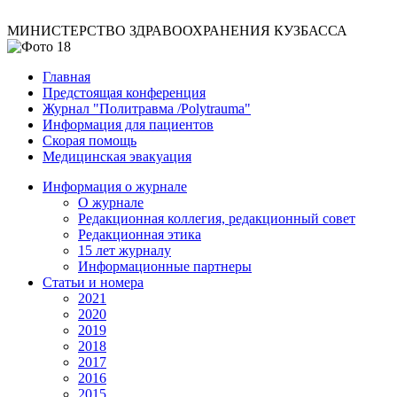
МИНИСТЕРСТВО ЗДРАВООХРАНЕНИЯ КУЗБАССА
Главная
Предстоящая конференция
Журнал "Политравма /Polytrauma"
Информация для пациентов
Скорая помощь
Медицинская эвакуация
Информация о журнале
О журнале
Редакционная коллегия, редакционный совет
Редакционная этика
15 лет журналу
Информационные партнеры
Статьи и номера
2021
2020
2019
2018
2017
2016
2015