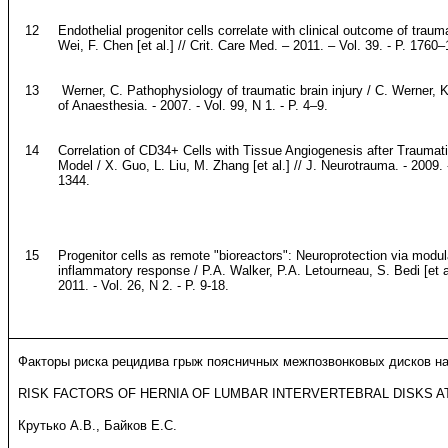
12
Endothelial progenitor cells correlate with clinical outcome of traumat
Wei, F. Chen [et al.] // Crit. Care Med. – 2011. – Vol. 39. - P. 1760
13
Werner, С. Pathophysiology of traumatic brain injury / C. Werner, K
of Anaesthesia. - 2007. - Vol. 99, N 1. - P. 4–9.
14
Correlation of CD34+ Cells with Tissue Angiogenesis after Traumatic
Model / X. Guo, L. Liu, M. Zhang [et al.] // J. Neurotrauma. - 2009. 
1344.
15
Progenitor cells as remote "bioreactors": Neuroprotection via modul
inflammatory response / P.A. Walker, P.A. Letourneau, S. Bedi [et al
2011. - Vol. 26, N 2. - P. 9-18.
Факторы риска рецидива грыж поясничных межпозвонковых дисков на
RISK FACTORS OF HERNIA OF LUMBAR INTERVERTEBRAL DISKS AT
Крутько А.В., Байков Е.С.