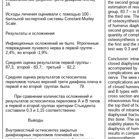
the second group
16.
estimation of resu
group, 83.7 – in 
Исходы лечения оценивали с помощью 100 -
the third one. Th
балльной экспертной системы Constant-Murley
of osteosynthesis 
Scale.
of humerus diaphy
second groups wa
Результаты и осложнения
quantity of compl
osteosynthesis of
Инфекционных осложнений не было. Ятрогенные
the first and the
повреждения лучевого нерва в первой группе -
test was 0.3 and 
2,4%, во второй -1,9%.
Conclusion: intr
Средняя оценка результатов первой группы -
closed diaphyseal
87,3; второй - 83,7; третьей - 92,2.
accompanied by l
complications an
Средняя оценка результатов остеосинтеза
nerve. The were n
переломов только верхней трети диафиза плеча в
complications an
первой и во второй группах была 79.
of closed humeru
and B types with 
cross section and
При сравнении количества осложнений и
intraosseous fixa
результатов остеосинтеза переломов А и В типов
the top third of 
в первой и второй группах критерии Стьюдента
results of intram
составили 0,3 и 1,15 соответственно.
diaphyseal fractu
this bone. The o
Выводы
stability plates fo
diaphysis of hum
Внутрикостный остеосинтез закрытых
results in compar
диафизарных переломов плечевой кости
osteosynthesis.