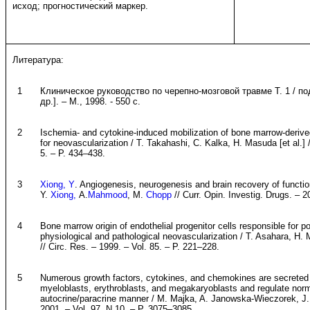
исход; прогностический маркер.
Литература:
1
Клиническое руководство по черепно-мозговой травме Т. 1 / по
др.]. – М., 1998. - 550 с.
2
Ischemia- and cytokine-induced mobilization of bone marrow-derived
for neovascularization / T. Takahashi, C. Kalka, H. Masuda [et al.] 
5. – P. 434–438.
3
Xiong, Y
. Angiogenesis, neurogenesis and brain recovery of function
Y.
Xiong,
A.
Mahmood
, M.
Chopp
//
Curr. Opin. Investig. Drugs
. – 2
4
Bone marrow origin of endothelial progenitor cells responsible for p
physiological and pathological neovascularization / T. Asahara, H. 
// Circ. Res. – 1999. – Vol. 85. – P. 221–228.
5
Numerous growth factors, cytokines, and chemokines are secrete
myeloblasts, erythroblasts, and megakaryoblasts and regulate nor
autocrine/paracrine manner / M. Majka, A. Janowska-Wieczorek, J. R
2001. – Vol. 97, N 10. – P. 3075–3085.