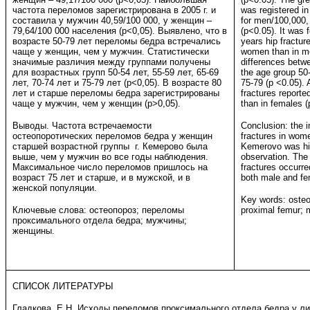
частота переломов зарегистрирована в 2005 г. и
was registered i
составила у мужчин 40,59/100 000, у женщин –
for men/100,000,
79,64/100 000 населения (p<0,05). Выявлено, что в
(p<0.05). It was 
возрасте 50-79 лет переломы бедра встречались
years hip fractu
чаще у женщин, чем у мужчин. Статистически
women than in men
значимые различия между группами получены
differences betw
для возрастных групп 50-54 лет, 55-59 лет, 65-69
the age group 50
лет, 70-74 лет и 75-79 лет (р<0,05). В возрасте 80
75-79 (p <0.05). 
лет и старше переломы бедра зарегистрированы
fractures reporte
чаще у мужчин, чем у женщин (р>0,05).
than in females (
Выводы. Частота встречаемости
Conclusion: the i
остеопоротических переломов бедра у женщин
fractures in wome
старшей возрастной группы г. Кемерово была
Kemerovo was hig
выше, чем у мужчин во все годы наблюдения.
observation. Th
Максимальное число переломов пришлось на
fractures occurred
возраст 75 лет и старше, и в мужской, и в
both male and fe
женской популяции.
Key words: osteop
Ключевые слова: остеопороз; переломы
proximal femur;
проксимального отдела бедра; мужчины;
женщины.
СПИСОК ЛИТЕРАТУРЫ
Гладкова, Е.Н. Исходы переломов проксимального отдела бедра у лиц