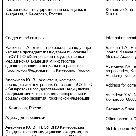
Кемеровская государственная медицинская
Kemerovo State 
академия, г. Кемерово, Россия
Russia
Сведения об авторах:
Information about
Раскина Т. А., д.м.н., профессор, заведующая,
Raskina T.A., PhD
кафедра пропедевтики внутренних болезней
internal disease
ГБОУ ВПО «Кемеровская государственная
Medical Academy
медицинская академия министерства
здравоохранения и социального развития
Averkieva Y.V., a
Российской Федерации», г. Кемерово, Россия.
propedeutics, K
Academy, Kemero
Аверкиева Ю. В., ассистент, кафедра
пропедевтики внутренних болезней ГБОУ ВПО
Address for corr
«Кемеровская государственная медицинская
академия министерства здравоохранения и
Averkieva Y.V., 
социального развития Российской Федерации»,
Kemerovo, 65009
г. Кемерово, Россия.
Kemerovo State
Адрес для переписки:
Office phone: +
Аверкиева Ю. В., ГБОУ ВПО Кемеровская
Mobile phone: +
Государственная медицинская академия, пр.