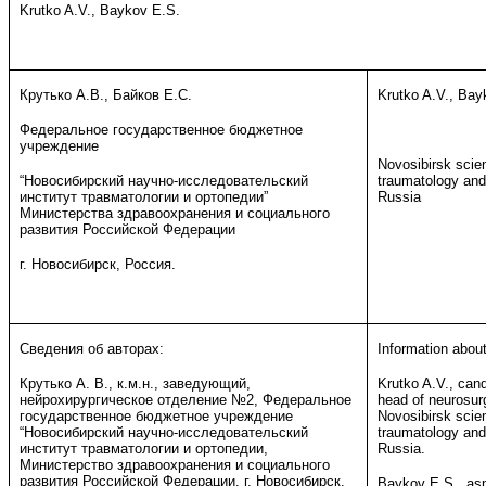
Krutko A.V., Baykov E.S.
Крутько А.В., Байков Е.С.
Krutko A.V., Bay
Федеральное государственное бюджетное
учреждение
Novosibirsk scient
“Новосибирский научно-исследовательский
traumatology and
институт травматологии и ортопедии”
Russia
Министерства здравоохранения и социального
развития Российской Федерации
г. Новосибирск, Россия.
Сведения об авторах:
Information about
Крутько А. В., к.м.н., заведующий,
Krutko A.V., can
нейрохирургическое отделение №2, Федеральное
head of neurosur
государственное бюджетное учреждение
Novosibirsk scient
“Новосибирский научно-исследовательский
traumatology and
институт травматологии и ортопедии,
Russia.
Министерство здравоохранения и социального
развития Российской Федерации, г. Новосибирск,
Baykov E.S., asp