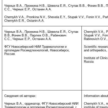
Черных В.А., Пронкина Н.В., Шевела Е.Я., Ступак В.В., Фонин В.В., 
С.С., Черных Е.Р., Останин А.А.
Chernykh V.A., Pronkina N.V., Shevela E.Y., Stupak V.V., Fonin V.V., Par
Chernykh E.R., Ostanin A.A.
Черных В.А., Пронкина Н.В., Шевела Е.Я., Ступак
Chernykh V.A., P
В.В.,Фонин В.В., Парлюк О.В., Рабинович
Stupak V.V., Foni
С.С., Черных Е.Р., Останин А.А.
Rabinovich O.V.,
ФГУ Новосибирский НИИ Травматологии и
Scientific resear
ортопедии Росмедтехнологий, Новосибирск,
and orthopedics,
Россия.
Institute of Clin
Russia
Сведения об авторах:
Information about
Черных В.А., ординатор, ФГУ Новосибирский НИИ
Chernykh V.A., re
Травматологии и ортопедии Росмедтехнологий, г.
institute of trau