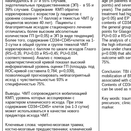
наблюдалось в 37 и 55% случаев,
age (in patients 
эндотелиальных предшественников (ЭП) - в 55 и
points) and sever
39% случаев. Содержание КМП обратно
years). The patie
коррелировало с возрастом (у пациентов с
treatment had hi
уровнем сознания >7 баллов) и тяжестью ЧМТ (у
(p<0.05) and EP 
пациентов моложе 40 лет). Пациенты с
contents of CD34
благоприятным исходом стационарного лечения
the general group
отличались более высоким абсолютным
points for Glasg
количеством ГП (p<0,05) и ЭП (в виде тенденции).
PU=0.03 и RS=0.
Более того, содержание CD34+CD45+клеток на 1-
The analysis of 
3 сутки в общей группе и группе тяжелой ЧМТ
the high informa
коррелировало с баллом по шкале исходов Глазго
(area under chara
(RS=0,35; PU=0,03 и RS=0,45; PU=0,034,
p=0.039) that all
соответственно). Анализ с помощью
outcome with sen
характеристической кривой показал высокий
75%.
информативный уровень оценки ГП (площадь под
ROC-кривой составила 0,784; р=0,039),
Conclusion: TBI
позволяющий прогнозировать неблагоприятный
mobilization of B
исход с чувствительностью 93% и
associated with c
специфичностью 75%.
Contents of CD34
can be used as n
Выводы. ЧМТ сопровождается мобилизацией
КМП, уровень которых ассоциирован с
Key words: traum
характером клинического исхода. При этом
precursors; clini
содержание CD34+CD45+ клеток (на 1-3 сутки)
marker.
может использоваться в качестве нового
предиктора исхода ЧМТ.
Ключевые слова: черепно-мозговая травма;
костно-мозговые предшественники; клинический