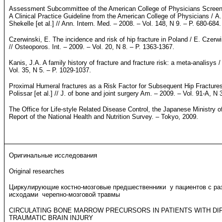
Assessment Subcommittee of the American College of Physicians Screeni
A Clinical Practice Guideline from the American College of Physicians / 
Shekelle [et al.] // Ann. Intern. Med. – 2008. – Vol. 148, N 9. – P. 680-684.
Czerwinski, E. The incidence and risk of hip fracture in Poland / E. Czerwi
// Osteoporos. Int. – 2009. – Vol. 20, N 8. – Р. 1363-1367.
Kanis, J.A. A family history of fracture and fracture risk: a meta-analisys 
Vol. 35, N 5. – P. 1029-1037.
Proximal Humeral fractures as a Risk Factor for Subsequent Hip Fractures /
Polissar [et al.] // J. of bone and joint surgery Am. – 2009. – Vol. 91-A, N 
The Office for Life-style Related Disease Control, the Japanese Ministry o
Report of the National Health and Nutrition Survey. – Tokyo, 2009.
Оригинальные исследования
Original researches
Циркулирующие костно-мозговые предшественники у пациентов с р
исходами черепно-мозговой травмы
CIRCULATING BONE MARROW PRECURSORS IN PATIENTS WITH D
TRAUMATIC BRAIN INJURY