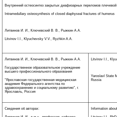
Внутренний остеосинтез закрытых диафизарных переломов плечевой
Intramedullary osteosynthesis of closed diaphyseal fractures of humerus
Литвинов И. И., Ключевский В. В., Рыжкин А.А.
Litvinov I.I., Klyuchevsky V.V., Ryzhkin A.A.
Литвинов И. И., Ключевский В. В., Рыжкин А.А.
Litvinov I.I., Kl
Государственное образовательное учреждение
высшего профессионального образования
Yaroslavl State 
"Ярославская государственная медицинская
Russia
академия Федерального агентства по
здравоохранению и социальному развитию", г.
Ярославль, Россия
Сведения об авторах:
Information about
Литвинов И. И., д.м.н., профессор, кафедра
Litvinov I.I., Ph