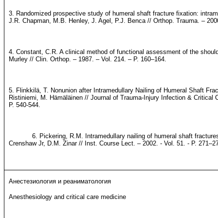
3. Randomized prospective study of humeral shaft fracture fixation: intrame
J.R. Chapman, M.B. Henley, J. Agel, P.J. Benca // Orthop. Trauma. – 2000
4. Constant, C.R. A clinical method of functional assessment of the shoul
Murley // Clin. Orthop. – 1987. – Vol. 214. – P. 160–164.
5. Flinkkilä, T. Nonunion after Intramedullary Nailing of Humeral Shaft Fract
Ristiniemi, M. Hämäläinen // Journal of Trauma-Injury Infection & Critical C
P. 540-544.
6. Pickering, R.M. Intramedullary nailing of humeral shaft fractures 
Crenshaw Jr, D.M. Zinar // Inst. Course Lect. – 2002. - Vol. 51. - P. 271–2
Анестезиология и реаниматология
Anesthesiology and critical care medicine