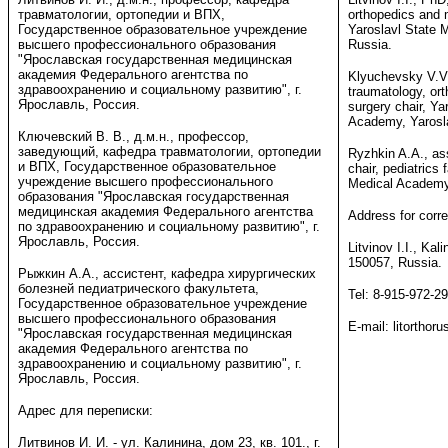
травматологии, ортопедии и ВПХ,
orthopedics and mi
Государственное образовательное учреждение
Yaroslavl State 
высшего профессионального образования
Russia.
"Ярославская государственная медицинская
академия Федерального агентства по
Klyuchevsky V.V.
здравоохранению и социальному развитию", г.
traumatology, ort
Ярославль, Россия.
surgery chair, Ya
Academy, Yarosla
Ключевский В. В., д.м.н., профессор,
заведующий, кафедра травматологии, ортопедии
Ryzhkin A.A., ass
и ВПХ, Государственное образовательное
chair, pediatrics 
учреждение высшего профессионального
Medical Academy,
образования "Ярославская государственная
медицинская академия Федерального агентства
Address for corr
по здравоохранению и социальному развитию", г.
Ярославль, Россия.
Litvinov I.I., Kal
150057, Russia.
Рыжкин А.А., ассистент, кафедра хирургических
болезней педиатрического факультета,
Tel: 8-915-972-2
Государственное образовательное учреждение
высшего профессионального образования
E-mail: litorthor
"Ярославская государственная медицинская
академия Федерального агентства по
здравоохранению и социальному развитию", г.
Ярославль, Россия.
Адрес для переписки:
Литвинов И. И. - ул. Калинина, дом 23, кв. 101., г.