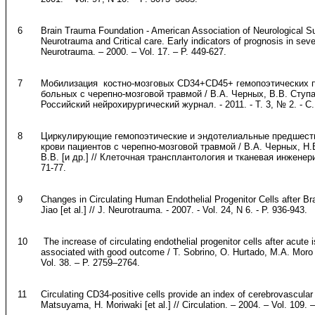
6
Brain Trauma Foundation - American Association of Neurological S
Neurotrauma and Critical care. Early indicators of prognosis in sever
Neurotrauma. – 2000. – Vol. 17. – P. 449-627.
7
Мобилизация костно-мозговых CD34+CD45+ гемопоэтических 
больных с черепно-мозговой травмой / В.А. Черных, В.В. Ступак,
Российский нейрохирургический журнал. - 2011. - Т. 3, № 2. - С.
8
Циркулирующие гемопоэтические и эндотелиальные предшест
крови пациентов с черепно-мозговой травмой / В.А. Черных, Н.
В.В. [и др.] // Клеточная трансплантология и тканевая инженерия.
71-77.
9
Changes in Circulating Human Endothelial Progenitor Cells after Brain
Jiao [et al.] // J. Neurotrauma. - 2007. - Vol. 24, N 6. - P. 936-943.
10
The increase of circulating endothelial progenitor cells after acute 
associated with good outcome / T. Sobrino, O. Hurtado, M.A. Moro [e
Vol. 38. – P. 2759–2764.
11
Circulating CD34-positive cells provide an index of cerebrovascular 
Matsuyama, H. Moriwaki [et al.] // Circulation. – 2004. – Vol. 109.