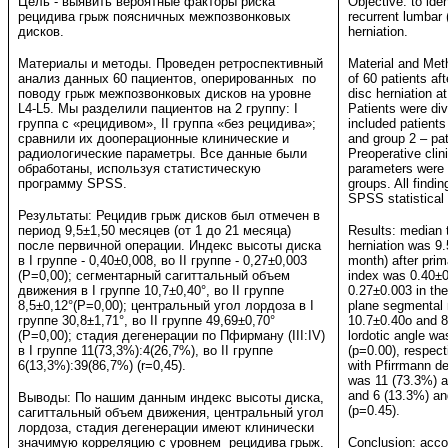
Цель - выявить вероятные факторы риска
Objective: to iden
рецидива грыж поясничных межпозвонковых
recurrent lumbar 
дисков.
herniation.
Материалы и методы. Проведен ретроспективный
Material and Met
анализ данных 60 пациентов, оперированных по
of 60 patients aft
поводу грыж межпозвонковых дисков на уровне
disc herniation a
L4-L5. Мы разделили пациентов на 2 группу: I
Patients were div
группа с «рецидивом», II группа «без рецидива»;
included patients
сравнили их дооперационные клинические и
and group 2 – pat
радиологические параметры. Все данные были
Preoperative clin
обработаны, используя статистическую
parameters were
программу SPSS.
groups. All findi
SPSS statistical
Результаты: Рецидив грыж дисков был отмечен в
период 9,5±1,50 месяцев (от 1 до 21 месяца)
Results: median t
после первичной операции. Индекс высоты диска
herniation was 9
в I группе - 0,40±0,008, во II группе - 0,27±0,003
month) after prim
(P=0,00); сегментарный сагиттальный объем
index was 0.40±0
движения в I группе 10,7±0,40°, во II группе
0.27±0.003 in the
8,5±0,12°(P=0,00); центральный угол лордоза в I
plane segmental
группе 30,8±1,71°, во II группе 49,69±0,70°
10.7±0.40o and 8
(Р=0,00); стадия дегенерации по Пфирману (III:IV)
lordotic angle w
в I группе 11(73,3%):4(26,7%), во II группе
(p=0.00), respect
6(13,3%):39(86,7%) (r=0,45).
with Pfirrmann de
was 11 (73.3%) an
and 6 (13.3%) and
Выводы: По нашим данным индекс высоты диска,
(p=0.45).
сагиттальный объем движения, центральный угол
лордоза, стадия дегенерации имеют клинически
значимую корреляцию с уровнем рецидива грыж.
Conclusion: accor