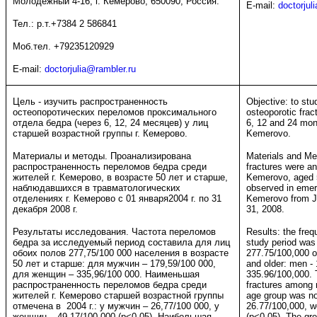
Молодежный 4-16, г. Кемерово, 650090, Россия.
E-mail:
doctorjul
Тел.: р.т.+7384 2 586841
Моб.тел. +79235120929
E-mail:
doctorjulia@rambler.ru
Цель - изучить распространенность
Objective: to stu
остеопоротических переломов проксимального
osteoporotic frac
отдела бедра (через 6, 12, 24 месяцев) у лиц
6, 12 and 24 mont
старшей возрастной группы г. Кемерово.
Kemerovo.
Материалы и методы. Проанализирована
Materials and Me
распространенность переломов бедра среди
fractures were an
жителей г. Кемерово, в возрасте 50 лет и старше,
Kemerovo, aged 
наблюдавшихся в травматологических
observed in eme
отделениях г. Кемерово с 01 января2004 г. по 31
Kemerovo from J
декабря 2008 г.
31, 2008.
Результаты исследования. Частота переломов
Results: the freq
бедра за исследуемый период составила для лиц
study period was
обоих полов 277,75/100 000 населения в возрасте
277.75/100,000 o
50 лет и старше: для мужчин – 179,59/100 000,
and older: men -
для женщин – 335,96/100 000. Наименьшая
335.96/100,000. 
распространенность переломов бедра среди
fractures among 
жителей г. Кемерово старшей возрастной группы
age group was no
отмечена в 2004 г.: у мужчин – 26,77/100 000, у
26.77/100,000, 
женщин – 49,17/100 000 (p<0,05). Наибольшая
(p<0.05). The gre