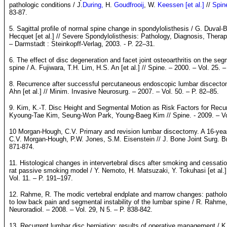
pathologic conditions / J.
During,
H.
Goudfrooij
, W.
Keessen [et al.]
//
Spin
83-87.
5. Sagittal profile of normal spine change in spondylolisthesis / G. Duval-
Hecquet [et al.] // Severe Spondylolisthesis: Pathology, Diagnosis, Therap
– Darmstadt : Steinkopff-Verlag, 2003. - P. 22–31.
6. The effect of disc degeneration and facet joint osteoarthritis on the segm
spine / A. Fujiwara, T.H. Lim, H.S. An [et al.] // Spine. – 2000. – Vol. 25.
8. Recurrence after successful percutaneous endoscopic lumbar discectom
Ahn [et al.] // Minim. Invasive Neurosurg. – 2007. – Vol. 50. – P. 82–85.
9. Kim, K.-T. Disc Height and Segmental Motion as Risk Factors for Recur
Kyoung-Tae Kim, Seung-Won Park, Young-Baeg Kim // Spine. - 2009. – Vo
10 Morgan-Hough, C.V. Primary and revision lumbar discectomy. A 16-year
C.V. Morgan-Hough, P.W. Jones, S.M. Eisenstein // J. Bone Joint Surg. Br.
871-874.
11. Histological changes in intervertebral discs after smoking and cessati
rat passive smoking model / Y. Nemoto, H. Matsuzaki, Y. Tokuhasi [et al.] 
Vol. 11. – P. 191–197
.
12. Rahme, R. The modic vertebral endplate and marrow changes: patholog
to low back pain and segmental instability of the lumbar spine / R. Rahm
Neuroradiol. – 2008. – Vol. 29, N 5. – P. 838-842
.
13. Recurrent lumbar disc herniation: results of operative management /