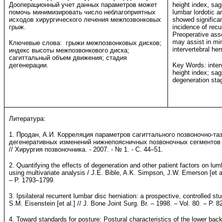
Дооперационный учет данных параметров может
height index, sag
помочь минимизировать число неблагоприятных
lumbar lordotic a
исходов хирургического лечения межпозвонковых
showed significan
грыж.
incidence of recu
Preoperative ass
may assist in mi
Ключевые слова: грыжи межпозвонковых дисков;
intervertebral her
индекс высоты межпозвонкового диска;
сагиттальный объем движения; стадия
дегенерации.
Key Words: interv
height index; sag
degeneration sta
Литература:
1. Продан, А.И. Корреляция параметров сагиттального позвоночно-та
дегенеративных изменений нижнепоясничных позвоночных сегментов 
// Хирургия позвоночника. - 2007. - № 1. - С. 44–51.
2. Quantifying the effects of degeneration and other patient factors on lu
using multivariate analysis / J.E. Bible, A.K. Simpson, J.W. Emerson [et al
– P. 1793–1799.
3. Ipsilateral recurrent lumbar disc herniation: a prospective, controlled s
S.M. Eisenstein [et al.] // J. Bone Joint Surg. Br. – 1998. – Vol. 80. – P. 
4. Toward standards for posture: Postural characteristics of the lower ba