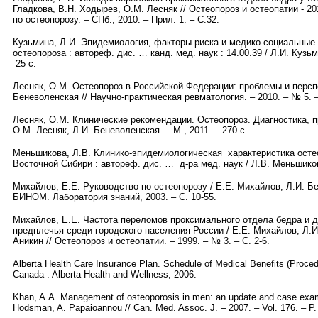
Гладкова, В.Н. Ходырев, О.М. Лесняк // Остеопороз и остеопатии - 201
по остеопорозу. – СПб., 2010. – Прил. 1. – С.32.
Кузьмина, Л.И. Эпидемиология, факторы риска и медико-социальные
остеопороза : автореф. дис. … канд. мед. наук : 14.00.39 / Л.И. Кузь
25 с.
Лесняк, О.М. Остеопороз в Российской Федерации: проблемы и перспе
Беневоленская // Научно-практическая ревматология. – 2010. – № 5. –
Лесняк, О.М. Клинические рекомендации. Остеопороз. Диагностика, п
О.М. Лесняк, Л.И. Беневоленская. – М., 2011. – 270 с.
Меньшикова, Л.В. Клинико-эпидемиологическая характеристика осте
Восточной Сибири : автореф. дис. … д-ра мед. наук / Л.В. Меньшикова
Михайлов, Е.Е. Руководство по остеопорозу / Е.Е. Михайлов, Л.И. Бе
БИНОМ. Лаборатория знаний, 2003. – С. 10-55.
Михайлов, Е.Е. Частота переломов проксимального отдела бедра и 
предплечья среди городского населения России / Е.Е. Михайлов, Л.И
Аникин // Остеопороз и остеопатии. – 1999. – № 3. – С. 2-6.
Alberta Health Care Insurance Plan. Schedule of Medical Benefits (Procedu
Canada : Alberta Health and Wellness, 2006.
Khan, A.A. Management of osteoporosis in men: an update and case exam
Hodsman, A. Papaioannou // Can. Med. Assoc. J. – 2007. – Vol. 176. – Р.