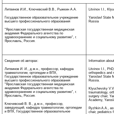
Литвинов И.И., Ключевский В.В., Рыжкин А.А.
Litvinov I.I., Kl
Государственное образовательное учреждение
Yaroslavl State 
высшего профессионального образования
Russia
"Ярославская государственная медицинская
академия Федерального агентства по
здравоохранению и социальному развитию", г.
Ярославль, Россия.
Сведения об авторах:
Information about
Литвинов И. И., д.м.н., профессор, кафедра
Litvinov I.I., Ph
травматологии, ортопедии и ВПХ,
orthopedics and mi
Государственное образовательное учреждение
Yaroslavl State 
высшего профессионального образования
Russia.
"Ярославская государственная медицинская
академия Федерального агентства по
Klyuchevsky V.V.
здравоохранению и социальному развитию", г.
traumatology, ort
Ярославль, Россия.
surgery chair, Ya
Academy, Yarosla
Ключевский В. В., д.м.н., профессор,
заведующий, кафедра травматологии, ортопедии
Ryzhkin A.A., ass
и ВПХ, Государственное образовательное
chair, pediatrics 