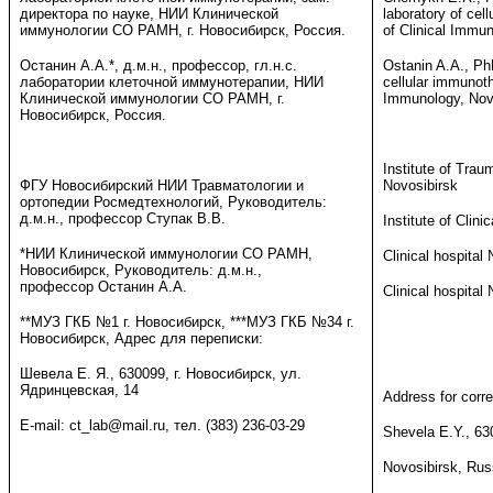
директора по науке, НИИ Клинической
laboratory of cel
иммунологии СО РАМН, г. Новосибирск, Россия.
of Clinical Immu
Останин А.А.*, д.м.н., профессор, гл.н.с.
Ostanin A.A., PhD
лаборатории клеточной иммунотерапии, НИИ
cellular immunothe
Клинической иммунологии СО РАМН, г.
Immunology, Novo
Новосибирск, Россия.
Institute of Tra
ФГУ Новосибирский НИИ Травматологии и
Novosibirsk
ортопедии Росмедтехнологий, Руководитель:
д.м.н., профессор Ступак В.В.
Institute of Clin
*НИИ Клинической иммунологии СО РАМН,
Clinical hospital
Новосибирск, Руководитель: д.м.н.,
профессор Останин А.А.
Clinical hospital
**МУЗ ГКБ №1 г. Новосибирск, ***МУЗ ГКБ №34 г.
Новосибирск, Адрес для переписки:
Шевела Е. Я., 630099, г. Новосибирск, ул.
Ядринцевская, 14
Address for corr
E-mail: ct_lab@mail.ru, тел. (383) 236-03-29
Shevela E.Y., 63
Novosibirsk, Rus