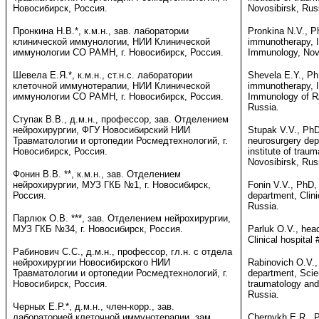
Новосибирск, Россия.
Novosibirsk, Rus
Пронкина Н.В.*, к.м.н., зав. лаборатории
Pronkina N.V., Ph
клинической иммунологии, НИИ Клинической
immunotherapy, In
иммунологии СО РАМН, г. Новосибирск, Россия.
Immunology, Novo
Шевела Е.Я.*, к.м.н., ст.н.с. лаборатории
Shevela E.Y., PhD
клеточной иммунотерапии, НИИ Клинической
immunotherapy, In
иммунологии СО РАМН, г. Новосибирск, Россия.
Immunology of R
Russia.
Ступак В.В., д.м.н., профессор, зав. Отделением
нейрохирургии, ФГУ Новосибирский НИИ
Stupak V.V., PhD
Травматологии и ортопедии Росмедтехнологий, г.
neurosurgery dep
Новосибирск, Россия.
institute of trau
Novosibirsk, Rus
Фонин В.В. **, к.м.н., зав. Отделением
нейрохирургии, МУЗ ГКБ №1, г. Новосибирск,
Fonin V.V., PhD,
Россия.
department, Clini
Russia.
Парлюк О.В. ***, зав. Отделением нейрохирургии,
МУЗ ГКБ №34, г. Новосибирск, Россия.
Parluk O.V., hea
Clinical hospital
Рабинович С.С., д.м.н., профессор, гл.н. с отдела
нейрохирургии Новосибирского НИИ
Rabinovich O.V.,
Травматологии и ортопедии Росмедтехнологий, г.
department, Scien
Новосибирск, Россия.
traumatology and
Russia.
Черных Е.Р.*, д.м.н., член-корр., зав.
лабораторией клеточной иммунотерапии, зам.
Chernykh E.R., P