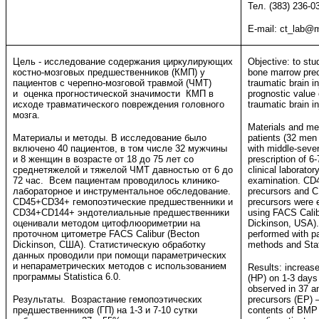
Тел. (383) 236-0
E-mail: ct_lab@m
Цель - исследование содержания циркулирующих
Objective: to stu
костно-мозговых предшественников (КМП) у
bone marrow prec
пациентов с черепно-мозговой травмой (ЧМТ)
traumatic brain i
и оценка прогностической значимости КМП в
prognostic value
исходе травматического повреждения головного
traumatic brain i
мозга.
Materials and me
Материалы и методы. В исследование было
patients (32 men
включено 40 пациентов, в том числе 32 мужчины
with middle-seve
и 8 женщин в возрасте от 18 до 75 лет со
prescription of 6
среднетяжелой и тяжелой ЧМТ давностью от 6 до
clinical laborato
72 час. Всем пациентам проводилось клинико-
examination. CD
лабораторное и инструментальное обследование.
precursors and 
CD45+CD34+ гемопоэтические предшественники и
precursors were 
CD34+CD144+ эндотелиальные предшественники
using FACS Calib
оценивали методом цитофлюориметрии на
Dickinson, USA). 
проточном цитометре FACS Calibur (Becton
performed with p
Dickinson, США). Статистическую обработку
methods and Stat
данных проводили при помощи параметрических
и непараметрических методов с использованием
Results: increas
программы Statistica 6.0.
(HP) on 1-3 days
observed in 37 a
Результаты. Возрастание гемопоэтических
precursors (EP) 
предшественников (ГП) на 1-3 и 7-10 сутки
contents of BMP 