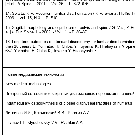
[et al.] // Spine. – 2001. – Vol. 26. – P. 672–676.
14. Swartz, K.R. Recurrent lumbar disc herniation / K.R. Swartz, ПюКю Tr
2003. – Vol. 15, N 3. – P. E10.
15. Sagittal morphology and equilibrium of pelvis and spine / G. Vaz, P. 
al.] // Eur. Spine J. - 2002. - Vol. 11. - P. 80–87.
16. Long-term outcomes of standard discectomy for lumbar disc herniation
than 10 years / E. Yorimitsu, K. Chiba, Y. Toyama, K. Hirabayashi // Spine.
657.
Yorimitsu E, Chiba K, Toyama Y, Hirabayashi K:
Новые медицинские технологии
New medical technologies
Внутренний остеосинтез закрытых диафизарных переломов плечевой
Intramedullary osteosynthesis of closed diaphyseal fractures of humerus
Литвинов И.И., Ключевский В.В., Рыжкин А.А.
Litvinov I.I., Klyuchevsky V.V., Ryzhkin A.A.