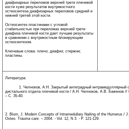
диафизарных переломов верхней трети плечевой
кости хуже результатов внутрикостного
остеосинтеза диафизарных переломов средней и
нижней третей этой кости.
Остеосинтез пластинами с угловой
стабильностью при переломах верхней трети
диафиза плечевой кости дает лучшие результаты
в сравнении с внутрикостным блокирующим
остеосинтезом.
Ключевые слова: плечо; диафиз; стержни;
пластины.
Литература:
1. Челноков, А.Н. Закрытый антеградный интрамедуллярный ос
дистального отдела плечевой кости / А.Н. Челноков, А.В. Баженов // 
– С. 35-40.
2. Blum, J. Modern Concepts of Intramedullary Nailing of the Humerus / 
Osteo. Trauma care. – 2004. - Vol. 12, N 3. - P. 121-129.