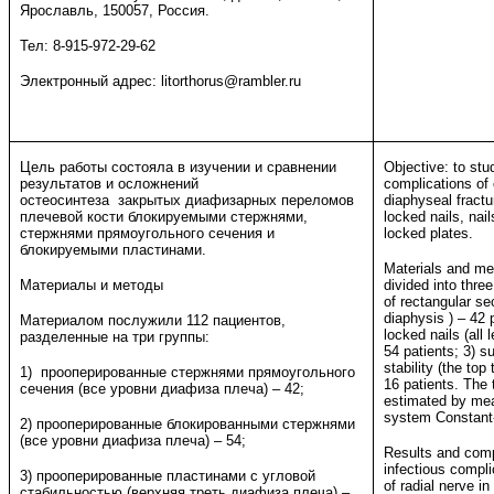
Ярославль, 150057, Россия.
Тел: 8-915-972-29-62
Электронный адрес: litorthorus@rambler.ru
Цель работы состояла в изучении и сравнении
Objective: to st
результатов и осложнений
complications of
остеосинтеза закрытых диафизарных переломов
diaphyseal fract
плечевой кости блокируемыми стержнями,
locked nails, nai
стержнями прямоугольного сечения и
locked plates.
блокируемыми пластинами.
Materials and me
Материалы и методы
divided into three
of rectangular se
diaphysis ) – 42 
Материалом послужили 112 пациентов,
locked nails (all
разделенные на три группы:
54 patients; 3) s
stability (the top
1) прооперированные стержнями прямоугольного
16 patients. The
сечения (все уровни диафиза плеча) – 42;
estimated by mea
system Constant
2) прооперированные блокированными стержнями
(все уровни диафиза плеча) – 54;
Results and comp
infectious compl
3) прооперированные пластинами с угловой
of radial nerve in
стабильностью (верхняя треть диафиза плеча) –