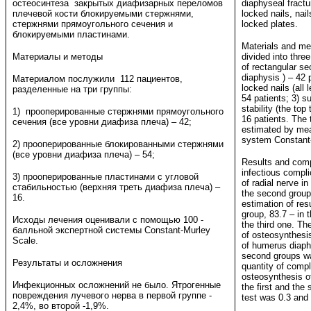
остеосинтеза закрытых диафизарных переломов
diaphyseal fract
плечевой кости блокируемыми стержнями,
locked nails, nai
стержнями прямоугольного сечения и
locked plates.
блокируемыми пластинами.
Materials and me
Материалы и методы
divided into three
of rectangular se
diaphysis ) – 42 
Материалом послужили 112 пациентов,
locked nails (all
разделенные на три группы:
54 patients; 3) s
stability (the top
1) прооперированные стержнями прямоугольного
16 patients. The
сечения (все уровни диафиза плеча) – 42;
estimated by mea
system Constant
2) прооперированные блокированными стержнями
(все уровни диафиза плеча) – 54;
Results and comp
infectious compl
3) прооперированные пластинами с угловой
of radial nerve in
стабильностью (верхняя треть диафиза плеча) –
the second group
16.
estimation of resu
group, 83.7 – in 
Исходы лечения оценивали с помощью 100 -
the third one. Th
балльной экспертной системы Constant-Murley
of osteosynthesis 
Scale.
of humerus diaphy
second groups wa
Результаты и осложнения
quantity of compl
osteosynthesis of
Инфекционных осложнений не было. Ятрогенные
the first and the
повреждения лучевого нерва в первой группе -
test was 0.3 and 
2,4%, во второй -1,9%.