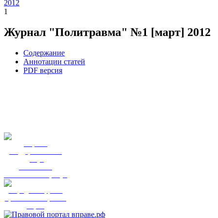
2012
1
Журнал "Политравма" №1 [март] 2012
Содержание
Аннотации статей
PDF версия
Портал
государственных
услуг
Вы смогли
записаться к врачу?
Народный фронт
приглашает пройти
опрос