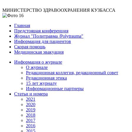
МИНИСТЕРСТВО ЗДРАВООХРАНЕНИЯ КУЗБАССА
Главная
Предстоящая конференция
Журнал "Политравма /Polytrauma"
Информация для пациентов
Скорая помощь
Медицинская эвакуация
Информация о журнале
О журнале
Редакционная коллегия, редакционный совет
Редакционная этика
15 лет журналу
Информационные партнеры
Статьи и номера
2021
2020
2019
2018
2017
2016
2015