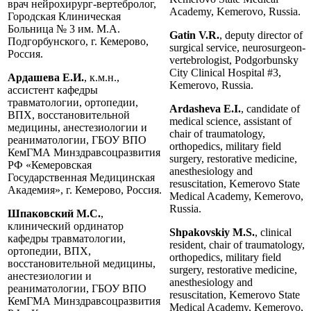
врач нейрохирург-вертебролог,
Academy, Kemerovo, Russia.
Городская Клиническая
Больница № 3 им. М.А.
Gatin V.R.
, deputy director of
Подгорбунского, г. Кемерово,
surgical service, neurosurgeon-
Россия.
vertebrologist, Podgorbunsky
City Clinical Hospital #3,
Ардашева Е.И.
, к.м.н.,
Kemerovo, Russia.
ассистент кафедры
травматологии, ортопедии,
Ardasheva E.I.
, candidate of
ВПХ, восстановительной
medical science, assistant of
медицины, анестезиологии и
chair of traumatology,
реаниматологии, ГБОУ ВПО
orthopedics, military field
КемГМА Минздравсоцразвития
surgery, restorative medicine,
РФ «Кемеровская
anesthesiology and
Государственная Медицинская
resuscitation, Kemerovo State
Академия», г. Кемерово, Россия.
Medical Academy, Kemerovo,
Russia.
Шпаковский М.С.
,
клинический ординатор
Shpakovskiy M.S.
, clinical
кафедры травматологии,
resident, chair of traumatology,
ортопедии, ВПХ,
orthopedics, military field
восстановительной медицины,
surgery, restorative medicine,
анестезиологии и
anesthesiology and
реаниматологии, ГБОУ ВПО
resuscitation, Kemerovo State
КемГМА Минздравсоцразвития
Medical Academy, Kemerovo,