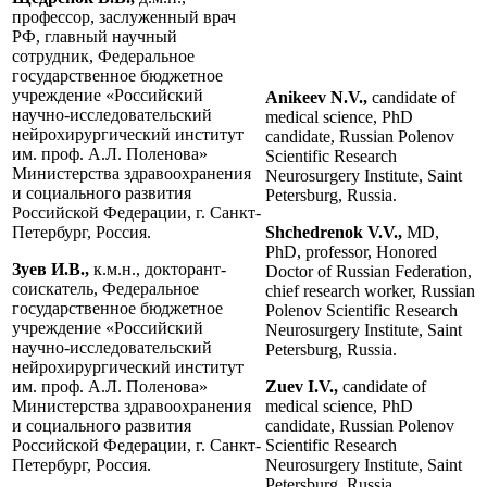
профессор, заслуженный врач
РФ, главный научный
сотрудник, Федеральное
государственное бюджетное
учреждение «Российский
Anikeev N.V.,
candidate of
научно-исследовательский
medical science, PhD
нейрохирургический институт
candidate, Russian Polenov
им. проф. А.Л. Поленова»
Scientific Research
Министерства здравоохранения
Neurosurgery Institute, Saint
и социального развития
Petersburg, Russia.
Российской Федерации, г. Санкт-
Петербург, Россия.
Shchedrenok V.V.,
MD,
PhD, professor, Honored
Зуев И.В.,
к.м.н., докторант-
Doctor of Russian Federation,
соискатель, Федеральное
chief research worker, Russian
государственное бюджетное
Polenov Scientific Research
учреждение «Российский
Neurosurgery Institute, Saint
научно-исследовательский
Petersburg, Russia.
нейрохирургический институт
им. проф. А.Л. Поленова»
Zuev I.V.,
candidate of
Министерства здравоохранения
medical science, PhD
и социального развития
candidate, Russian Polenov
Российской Федерации, г. Санкт-
Scientific Research
Петербург, Россия.
Neurosurgery Institute, Saint
Petersburg, Russia.