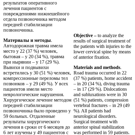
результатов оперативного
лечения пациентов с
повреждениями нижнешейного
отдела позвоночника методом
передней стабилизации
позвоночника.
Objective –
to analyze the
Материалы и методы
.
results of surgical treatment of
Автодорожная травма имела
the patients with injuries to the
место у 22 (37 %) человек,
lower cervical spine by means
бытовая – у 20 (34 %), травма
of anterior fixation.
при нырянии – у 17 (29 %).
Вывихи и подвывихи
Materials and methods
.
встретились у 30 (51 %) человек,
Road trauma occurred in 22
компрессионные переломы тел
(37 %) patients, home accident
позвонков – у 29 (49 %). У всех
– in 20 (34 %), diving trauma
пациентов имели место
– in 17 (29 %). Dislocations
неврологические нарушения.
and subluxations were in 30
Хирургическое лечение методом
(51 %) patients, compression
передней стабилизации
vertebral fractures – in 29 (49
позвоночника было проведено у
%). All patients had
59 больных. Отдаленные
neurological disorders.
результаты хирургического
Surgical treatment with
лечения в сроки от 6 месяцев до
anterior spinal stabilization
6 лет изучены у 49 пациентов с
was performed in 59 patients.