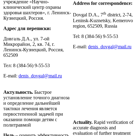
учреждение «Научно-
Address for correspondence:
клинический центр охраны
здоровья шахтеров», г. Ленинск-
th
Dovgal D.A., 7
district, 2-74,
Кузнецкий, Россия.
Leninsk-Kuznetsky, Kemerovo
region, 652509, Russia
Адрес для переписки:
Tel: 8 (384-56) 9-55-53
Довгаль Д.А., ул. 7-ой
Микрорайон, 2, кв. 74, г.
E-mail:
denis_dovgal@mail.ru
Ленинск-Кузнецкий, Россия,
652509
Тел: 8 (384-56) 9-55-53
E-mail:
denis_dovgal@mail.ru
Актульность.
Быстрое
установление точного диагноза
и определение дальнейшей
тактики лечения является
первостепенной задачей при
оказании помощи детям с
Actuality.
Rapid verification of
политравмой
accurate diagnosis and
evaluation of further treatment
Цель –
оценить эффективность