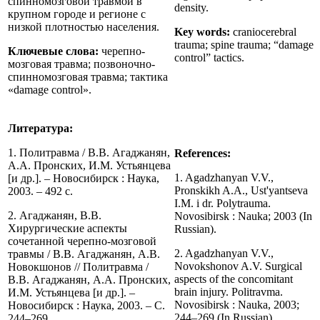
спинномозговой травмой в
density.
крупном городе и регионе с
низкой плотностью населения.
Key words:
craniocerebral
trauma; spine trauma; “damage
Ключевые слова:
черепно-
control” tactics.
мозговая травма; позвоночно-
спинномозговая травма; тактика
«damage control».
Литература:
1. Политравма / В.В. Агаджанян,
References
:
А.А. Пронских, И.М. Устьянцева
1. Agadzhanyan V.V.,
[и др.]. – Новосибирск : Наука,
Pronskikh A.A., Ust'yantseva
2003. – 492 с.
I.M. i dr. Polytrauma.
2. Агаджанян, В.В.
Novosibirsk : Nauka; 2003 (In
Хирургические аспекты
Russian).
сочетанной черепно-мозговой
2. Agadzhanyan V.V.,
травмы / В.В. Агаджанян, А.В.
Novokshonov A.V. Surgical
Новокшонов // Политравма /
aspects of the concomitant
В.В. Агаджанян, А.А. Пронских,
brain injury. Politravma.
И.М. Устьянцева [и др.]. –
Novosibirsk : Nauka, 2003;
Новосибирск : Наука, 2003. – С.
244–269 (In Russian).
244–269.