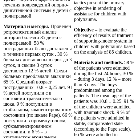
tactics present the primary
лечения повреждений опорно-
objective in rendering of
двигательной системы у детей с
assistanse for children with
политравмой.
polytrauma.
Материал и методы.
Проведен
Objective –
to evaluate the
ретроспективный анализ
efficency of results of tratment
историй болезни 85 детей с
of supporting-motor system in
политравмой. 58 %
children with polytrauma based
пострадавших были доставлены
on the analysis of 85 children.
в течение первых суток , 30 %
больных доставлены в срок до 3
Materials and methods.
58 %
суток, и свыше 3 суток
of the patients were admitted
доставлено 12 % детей. Среди
during the first 24 hours, 30 %
больных преобладали мальчики
–
during 3 days, 12 %
–
more
65 %. Средний возраст
than 3 days. The boys
пострадавших 10,8 ± 0,25 лет. 91
predominated among the
% детей поступили с в
patients. The mean age of the
состоянии травматического
patients was 10.8 ± 0.25. 91 %
шока. 9 % поступили в
of the children were admitted
стабильном, компенсированном
with traumatic shock. 9 % of
состоянии (по шкале Pape). 66 %
the patients were admitted in
поступили в промежуточном,
stable, compansated state
субкомпенсированном
(according to the Pape scale).
состоянии, и 6 % – в
66 % were admitted in
критическом агональном