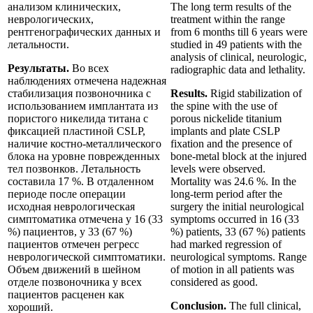
анализом клинических,
The long term results of the
неврологических,
treatment within the range
рентгенографических данных и
from 6 months till 6 years were
летальности.
studied in 49 patients with the
analysis of clinical, neurologic,
Результаты.
Во всех
radiographic data and lethality.
наблюдениях отмечена надежная
стабилизация позвоночника с
Results.
Rigid stabilization of
использованием имплантата из
the spine with the use of
пористого никелида титана с
porous nickelide titanium
фиксацией пластиной CSLP,
implants and plate CSLP
наличие костно-металлического
fixation and the presence of
блока на уровне поврежденных
bone-metal block at the injured
тел позвонков. Летальность
levels were observed.
составила 17 %. В отдаленном
Mortality was 24.6 %. In the
периоде после операции
long-term period after the
исходная неврологическая
surgery the initial neurological
симптоматика отмечена у 16 (33
symptoms occurred in 16 (33
%) пациентов, у 33 (67 %)
%) patients, 33 (67 %) patients
пациентов отмечен регресс
had marked regression of
неврологической симптоматики.
neurological symptoms. Range
Объем движений в шейном
of motion in all patients was
отделе позвоночника у всех
considered as good.
пациентов расценен как
Conclusion.
The full clinical,
хороший.