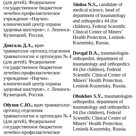
(для детей), Федеральное
Sinitsa N.S.,
candidate of
государственное бюджетное
medical science, head of
лечебно-профилактическое
department of traumatology
учреждение «Научно-
and orthopedics #4 (for
клинический центр охраны
children), Federal Scientific
здоровья шахтеров», г. Ленинск-
Clinical Center of Miners’
Кузнецкий, Россия.
Health Protection, Leninsk-
Kuznetsky, Russia.
Довгаль Д.А.,
врач
травматолог-ортопед отделения
Dovgal D.A.,
traumatologist-
травматологии и ортопедии № 4
orthopedist, department of
(для детей), Федеральное
traumatology and orthopedics
государственное бюджетное
#4 (for children), Federal
лечебно-профилактическое
Scientific Clinical Center of
учреждение «Научно-
Miners’ Health Protection,
клинический центр охраны
Leninsk-Kuznetsky, Russia.
здоровья шахтеров», г. Ленинск-
Кузнецкий, Россия.
Obukhov S.Y.,
traumatologist-
orthopedist, department of
Обухов С.Ю.,
врач травматолог-
traumatology and orthopedics
ортопед отделения
#4 (for children), Federal
травматологии и ортопедии № 4
Scientific Clinical Center of
(для детей), Федеральное
Miners’ Health Protection,
государственное бюджетное
Leninsk-Kuznetsky, Russia.
лечебно-профилактическое