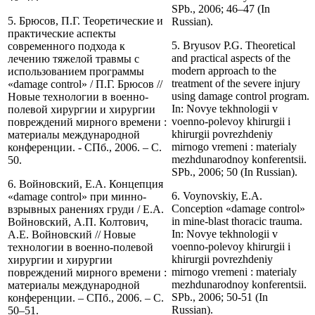
SPb., 2006; 46–47 (In
5. Брюсов, П.Г. Теоретические и
Russian).
практические аспекты
5. Bryusov P.G. Theoretical
современного подхода к
and practical aspects of the
лечению тяжелой травмы с
modern approach to the
использованием программы
treatment of the severe injury
«damage control» / П.Г. Брюсов //
using damage control program.
Новые технологии в военно-
In: Novye tekhnologii v
полевой хирургии и хирургии
voenno-polevoy khirurgii i
повреждений мирного времени :
khirurgii povrezhdeniy
материалы международной
mirnogo vremeni : materialy
конференции. - СПб., 2006. – С.
mezhdunarodnoy konferentsii.
50.
SPb., 2006; 50 (In Russian).
6. Войновский, Е.А. Концепция
6. Voynovskiy, E.A.
«damage control» при минно-
Conception «damage control»
взрывных ранениях груди / Е.А.
in mine-blast thoracic trauma.
Войновский, А.П. Колтович,
In: Novye tekhnologii v
А.Е. Войновский // Новые
voenno-polevoy khirurgii i
технологии в военно-полевой
khirurgii povrezhdeniy
хирургии и хирургии
mirnogo vremeni : materialy
повреждений мирного времени :
mezhdunarodnoy konferentsii.
материалы международной
SPb., 2006; 50-51 (In
конференции. – СПб., 2006. – С.
Russian).
50–51.