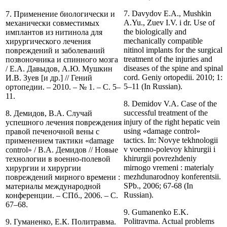
7. Davydov E.A., Mushkin
7. Применение биологически и
A.Yu., Zuev I.V. i dr. Use of
механически совместимых
the biologically and
имплантов из нитинола для
mechanically compatible
хирургического лечения
nitinol implants for the surgical
повреждений и заболеваний
treatment of the injuries and
позвоночника и спинного мозга
diseases of the spine and spinal
/ Е.А. Давыдов, А.Ю. Мушкин
cord. Geniy ortopedii. 2010; 1:
И.В. Зуев [и др.] // Гений
5–11 (In Russian).
ортопедии. – 2010. – № 1. – С. 5–
11.
8. Demidov V.A. Case of the
successful treatment of the
8. Демидов, В.А. Случай
injury of the right hepatic vein
успешного лечения повреждения
using «damage control»
правой печеночной вены с
tactics. In: Novye tekhnologii
применением тактики «damage
v voenno-polevoy khirurgii i
control» / В.А. Демидов // Новые
khirurgii povrezhdeniy
технологии в военно-полевой
mirnogo vremeni : materialy
хирургии и хирургии
mezhdunarodnoy konferentsii.
повреждений мирного времени :
SPb., 2006; 67-68 (In
материалы международной
Russian).
конференции. – СПб., 2006. – С.
67–68.
9. Gumanenko E.K.
Politravma. Actual problems
9. Гуманенко, Е.К. Политравма.