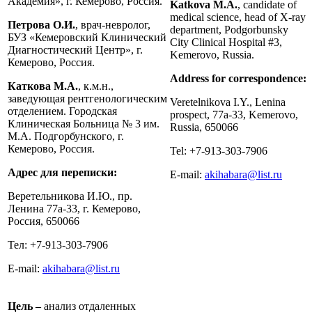
Академия», г. Кемерово, Россия.
Katkova M.A.
, candidate of
medical science, head of X-ray
Петрова О.И.
, врач-невролог,
department, Podgorbunsky
БУЗ «Кемеровский Клинический
City Clinical Hospital #3,
Диагностический Центр», г.
Kemerovo, Russia.
Кемерово, Россия.
Address for correspondence:
Каткова М.А.
, к.м.н.,
заведующая рентгенологическим
Veretelnikova I.Y., Lenina
отделением. Городская
prospect, 77a-33, Kemerovo,
Клиническая Больница № 3 им.
Russia, 650066
М.А. Подгорбунского, г.
Кемерово, Россия.
Tel: +7-913-303-7906
Адрес для переписки:
E-mail:
akihabara@list.ru
Веретельникова И.Ю., пр.
Ленина 77а-33, г. Кемерово,
Россия, 650066
Тел: +7-913-303-7906
E-mail:
akihabara@list.ru
Цель –
анализ отдаленных