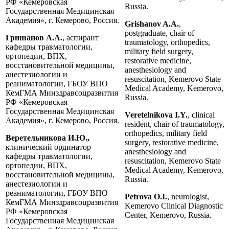
РФ «Кемеровская
Russia.
Государственная Медицинская
Академия», г. Кемерово, Россия.
Grishanov A.A.
,
postgraduate, chair of
Гришанов А.А.
, аспирант
traumatology, orthopedics,
кафедры травматологии,
military field surgery,
ортопедии, ВПХ,
restorative medicine,
восстановительной медицины,
anesthesiology and
анестезиологии и
resuscitation, Kemerovo State
реаниматологии, ГБОУ ВПО
Medical Academy, Kemerovo,
КемГМА Минздравсоцразвития
Russia.
РФ «Кемеровская
Государственная Медицинская
Veretelnikova I.Y.
, clinical
Академия», г. Кемерово, Россия.
resident, chair of traumatology,
orthopedics, military field
Веретельникова И.Ю.,
surgery, restorative medicine,
клинический ординатор
anesthesiology and
кафедры травматологии,
resuscitation, Kemerovo State
ортопедии, ВПХ,
Medical Academy, Kemerovo,
восстановительной медицины,
Russia.
анестезиологии и
реаниматологии, ГБОУ ВПО
Petrova O.I.
, neurologist,
КемГМА Минздравсоцразвития
Kemerovo Clinical Diagnostic
РФ «Кемеровская
Center, Kemerovo, Russia.
Государственная Медицинская