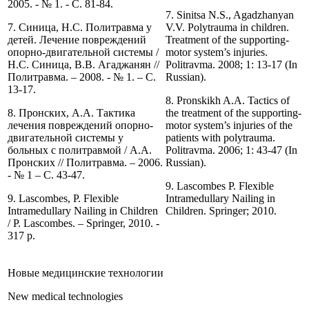
2005. - № 1. - С. 81-84.
7. Sinitsa N.S., Agadzhanyan
7. Синица, Н.С. Политравма у
V.V. Polytrauma in children.
детей. Лечение повреждений
Treatment of the supporting-
опорно-двигательной системы /
motor system’s injuries.
Н.С. Синица, В.В. Агаджанян //
Politravma. 2008; 1: 13-17 (In
Политравма. – 2008. - № 1. – С.
Russian).
13-17.
8. Pronskikh A.A. Tactics of
8. Пронских, А.А. Тактика
the treatment of the supporting-
лечения повреждений опорно-
motor system’s injuries of the
двигательной системы у
patients with polytrauma.
больных с политравмой / А.А.
Politravma. 2006; 1: 43-47 (In
Пронских // Политравма. – 2006.
Russian).
- № 1 – С. 43-47.
9. Lascombes P. Flexible
9. Lascombes, P. Flexible
Intramedullary Nailing in
Intramedullary Nailing in Children
Children. Springer; 2010.
/ P. Lascombes. – Springer, 2010. -
317 p.
Новые медицинские технологии
New medical technologies