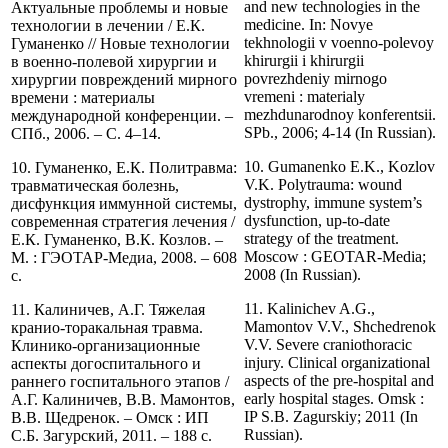
and new technologies in the
Актуальные проблемы и новые
medicine. In: Novye
технологии в лечении / Е.К.
tekhnologii v voenno-polevoy
Гуманенко // Новые технологии
khirurgii i khirurgii
в военно-полевой хирургии и
povrezhdeniy mirnogo
хирургии повреждений мирного
vremeni : materialy
времени : материалы
mezhdunarodnoy konferentsii.
международной конференции. –
SPb., 2006; 4-14 (In Russian).
СПб., 2006. – С. 4–14.
10. Gumanenko E.K., Kozlov
10. Гуманенко, Е.К. Политравма:
V.K. Polytrauma: wound
травматическая болезнь,
dystrophy, immune system’s
дисфункция иммунной системы,
dysfunction, up-to-date
современная стратегия лечения /
strategy of the treatment.
Е.К. Гуманенко, В.К. Козлов. –
Moscow : GEOTAR-Media;
М. : ГЭОТАР-Медиа, 2008. – 608
2008 (In Russian).
с.
11. Kalinichev A.G.,
11. Калиничев, А.Г. Тяжелая
Mamontov V.V., Shchedrenok
кранио-торакальная травма.
V.V. Severe craniothoracic
Клинико-организационные
injury. Clinical organizational
аспекты догоспитального и
aspects of the pre-hospital and
раннего госпитального этапов /
early hospital stages. Omsk :
А.Г. Калиничев, В.В. Мамонтов,
IP S.B. Zagurskiy; 2011 (In
В.В. Щедренок. – Омск : ИП
Russian).
С.Б. Загурский, 2011. – 188 с.