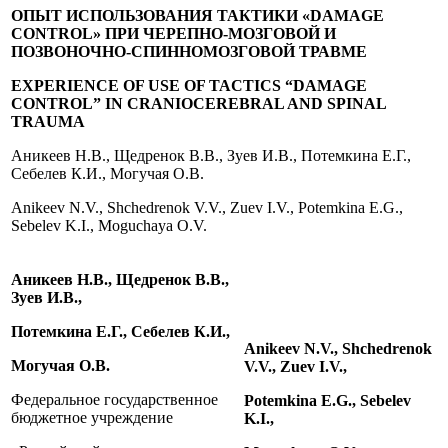
ОПЫТ ИСПОЛЬЗОВАНИЯ ТАКТИКИ «DAMAGE
CONTROL» ПРИ ЧЕРЕПНО-МОЗГОВОЙ И
ПОЗВОНОЧНО-СПИННОМОЗГОВОЙ ТРАВМЕ
EXPERIENCE OF USE OF TACTICS “DAMAGE
CONTROL” IN CRANIOCEREBRAL AND SPINAL
TRAUMA
Аникеев Н.В., Щедренок В.В., Зуев И.В., Потемкина Е.Г.,
Себелев К.И., Могучая О.В.
Anikeev N.V., Shchedrenok V.V., Zuev I.V., Potemkina E.G.,
Sebelev K.I., Moguchaya O.V.
Аникеев Н.В., Щедренок В.В.,
Зуев И.В.,
Потемкина Е.Г., Себелев К.И.,
Anikeev N.V., Shchedrenok
Могучая О.В.
V.V., Zuev I.V.,
Федеральное государственное
Potemkina E.G., Sebelev
бюджетное учреждение
K.I.,