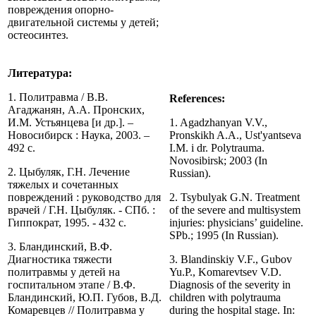
повреждения опорно-
двигательной системы у детей;
остеосинтез.
Литература:
1. Политравма / В.В.
References:
Агаджанян, А.А. Пронских,
И.М. Устьянцева [и др.]. –
1. Agadzhanyan V.V.,
Новосибирск : Наука, 2003. –
Pronskikh A.A., Ust'yantseva
492 с.
I.M. i dr. Polytrauma.
Novosibirsk; 2003 (In
2. Цыбуляк, Г.Н. Лечение
Russian).
тяжелых и сочетанных
повреждений : руководство для
2. Tsybulyak G.N. Treatment
врачей / Г.Н. Цыбуляк. - СПб. :
of the severe and multisystem
Гиппократ, 1995. - 432 с.
injuries: physicians’ guideline.
SPb.; 1995 (In Russian).
3. Бландинский, В.Ф.
Диагностика тяжести
3. Blandinskiy V.F., Gubov
политравмы у детей на
Yu.P., Komarevtsev V.D.
госпитальном этапе / В.Ф.
Diagnosis of the severity in
Бландинский, Ю.П. Губов, В.Д.
children with polytrauma
Комаревцев // Политравма у
during the hospital stage. In: