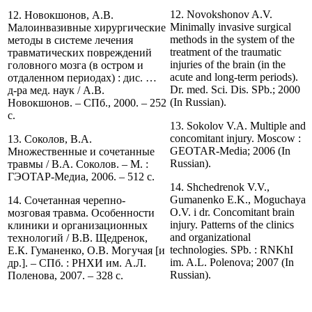
12. Novokshonov A.V.
12. Новокшонов, А.В.
Minimally invasive surgical
Малоинвазивные хирургические
methods in the system of the
методы в системе лечения
treatment of the traumatic
травматических повреждений
injuries of the brain (in the
головного мозга (в остром и
acute and long-term periods).
отдаленном периодах) : дис. …
Dr. med. Sci. Dis. SPb.; 2000
д-ра мед. наук / А.В.
(In Russian).
Новокшонов. – СПб., 2000. – 252
с.
13. Sokolov V.A. Multiple and
concomitant injury. Moscow :
13. Соколов, В.А.
GEOTAR-Media; 2006 (In
Множественные и сочетанные
Russian).
травмы / В.А. Соколов. – М. :
ГЭОТАР-Медиа, 2006. – 512 с.
14. Shchedrenok V.V.,
Gumanenko E.K., Moguchaya
14. Сочетанная черепно-
O.V. i dr. Concomitant brain
мозговая травма. Особенности
injury. Patterns of the clinics
клиники и организационных
and organizational
технологий / В.В. Щедренок,
technologies. SPb. : RNKhI
Е.К. Гуманенко, О.В. Могучая [и
im. A.L. Polenova; 2007 (In
др.]. – СПб. : РНХИ им. А.Л.
Russian).
Поленова, 2007. – 328 с.