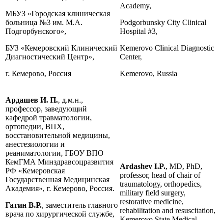
Academy,
МБУЗ «Городская клиническая
больница №3 им. М.А.
Podgorbunsky City Clinical
Подгорбунского»,
Hospital #3,
БУЗ «Кемеровский Клинический
Kemerovo Clinical Diagnostic
Диагностический Центр»,
Center,
г. Кемерово, Россия
Kemerovo, Russia
Ардашев И. П.
, д.м.н.,
профессор, заведующий
кафедрой травматологии,
ортопедии, ВПХ,
восстановительной медицины,
анестезиологии и
реаниматологии, ГБОУ ВПО
КемГМА Минздравсоцразвития
Ardashev I.P.
, MD, PhD,
РФ «Кемеровская
professor, head of chair of
Государственная Медицинская
traumatology, orthopedics,
Академия», г. Кемерово, Россия.
military field surgery,
restorative medicine,
Гатин В.Р.
, заместитель главного
rehabilitation and resuscitation,
врача по хирургической службе,
Kemerovo State Medical