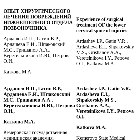
ОПЫТ ХИРУРГИЧЕСКОГО
ЛЕЧЕНИЯ ПОВРЕЖДЕНИЙ
Experience of surgical
НИЖНЕШЕЙНОГО ОТДЕЛА
treatment OF the lower
ПОЗВОНОЧНИКА
cervical spine of injuries
Ардашев И.П., Гатин В.Р.,
Ardashev I.P., Gatin V.R.,
Ардашева Е.И., Шпаковский
Ardasheva E.I., Shpakovskiy
М.С., Гришанов А.А.,
M.S., Grishanov A.A.,
Веретельникова И.Ю., Петрова
Veretelnikova I.Y., Petrova
О.И.,
O.I., Katkova M.A.
Каткова М.А.
Ардашев И.П., Гатин В.Р.,
Ardashev I.P., Gatin V.R.,
Ардашева Е.И., Шпаковский
Ardasheva E.I.,
М.С., Гришанов А.А.,
Shpakovskiy M.S.,
Веретельникова И.Ю., Петрова
Grishanov A.A.,
О.И.,
Veretelnikova I.Y., Petrova
O.I.,
Каткова М.А.
Katkova M.A.
Кемеровская государственная
медицинская академия,
Kemerovo State Medical