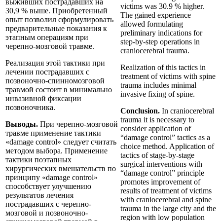
выживших пострадавших на
victims was 30.9 % higher.
30,9 % выше. Приобретенный
The gained experience
опыт позволил сформулировать
allowed formulating
предварительные показания к
preliminary indications for
этапным операциям при
step-by-step operations in
черепно-мозговой травме.
craniocerebral trauma.
Реализация этой тактики при
Realization of this tactics in
лечении пострадавших с
treatment of victims with spine
позвоночно-спинномозговой
trauma includes minimal
травмой состоит в минимально
invasive fixing of spine.
инвазивной фиксации
позвоночника.
Conclusion.
In craniocerebral
trauma it is necessary to
Выводы.
При черепно-мозговой
consider application of
травме применение тактики
“damage control” tactics as a
«damage control» следует считать
choice method. Application of
методом выбора. Применение
tactics of stage-by-stage
тактики поэтапных
surgical interventions with
хирургических вмешательств по
“damage control” principle
принципу «damage control»
promotes improvement of
способствует улучшению
results of treatment of victims
результатов лечения
with craniocerebral and spine
пострадавших с черепно-
trauma in the large city and the
мозговой и позвоночно-
region with low population