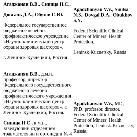
Агаджанян В.В., Синица Н.С.,
Agadzhanyan
V.
V.,
Sinitsa
Довгаль Д.А., Обухов С.Ю.
N.
S.,
Dovgal
D.
A.,
Obukhov
S.
Y.
Федеральное государственное
бюджетное лечебно-
Federal Scientific Clinical
профилактическое учреждение
Center of Miners’ Health
«Научно-клинический центр
Protection,
охраны здоровья шахтеров»,
Leninsk-Kuznetsky, Russia
г. Ленинск-Кузнецкий, Россия
Агаджанян В.В
., д.м.н.,
профессор, директор
Федерального государственного
бюджетного лечебно-
профилактического учреждения
«Научно-клинический центр
Agadzhanyan V.V.,
MD,
охраны здоровья шахтеров», г.
PhD, professor, director,
Ленинск-Кузнецкий, Россия.
Federal Scientific Clinical
Center of Miners’ Health
Синица Н.С.,
к.м.н.,
Protection, Leninsk-Kuznetsky,
заведующий отделением
Russia.
травматологии и ортопедии № 4