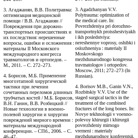
3. Agadzhanyan V.V.
3. Агаджанян, В.В. Политравма:
Polytrauma: optimization of
оптимизация медицинской
the medical care. In:
помощи / В.В. Агаджанян //
Povrezhdeniya pri dorozhno-
Повреждения при дорожно-
transportnykh proisshestviyakh
транспортных происшествиях и
i ikh posledstviya:
их последствия: нерешенные
nereshennye voprosy, oshibki i
вопросы, ошибки и осложнения :
oslozhneniya : materialy II
материалы II Московского
Moskovskogo
международного конгресса
mezhdunarodnogo kongressa
травматологов и ортопедов. –
travmatologov i ortopedov.
М., 2011. – С. 272–273.
Moscow, 2011; 272–273 (In
4. Борисов, М.Б. Применение
Russian).
многоэтапной хирургической
4. Borisov M.B., Ganin V.N.,
тактики при лечении
Rozbitskiy V.V. Use of the
сочетанных переломов длинных
staged surgical tactics in the
трубчатых костей / М.Б. Борисов,
treatment of the combined
В.Н. Ганин, В.В. Розбицкий //
fractures of the long bones. In:
Новые технологии в военно-
Novye tekhnologii v voenno-
полевой хирургии и хирургии
polevoy khirurgii i khirurgii
повреждений мирного времени :
povrezhdeniy mirnogo
материалы международной
vremeni : materialy
конференции. – СПб., 2006. – С.
mezhdunarodnoy konferentsii.
46–47.