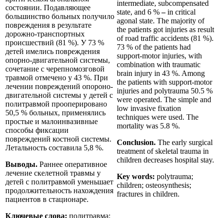
intermediate, subcompensated
состоянии. Подавляющее
state, and 6 %
–
in critical
большинство больных получило
agonal state. The majority of
повреждения в результате
the patients got injuries as result
дорожно-транспортных
of road traffic accidents (81 %).
происшествий (81 %). У 73 %
73 % of the patients had
детей имелись повреждения
support-motor injuries, with
опорно-двигательной системы,
combination with traumatic
сочетание с черепномозговой
brain injury in 43 %. Among
травмой отмечено у 43 %. При
the patients with support-motor
лечении повреждений опороно-
injuries and polytrauma 50.5 %
двигательной системы у детей с
were operated. The simple and
политравмой прооперировано
low invasive fixation
50,5 % больных, применялись
techniques were used. The
простые и малоинвазивные
mortality was 5.8 %.
способы фиксации
повреждений костной системы.
Conclusion.
The early surgical
Летальность составила 5,8 %.
treatment of skeletal trauma in
children decreases hospital stay.
Выводы.
Раннее оперативное
лечение скелетной травмы у
Key words:
polytrauma;
детей с политравмой уменьшает
children; osteosynthesis;
продолжительность нахождения
fractures in children.
пациентов в стационаре.
Ключевые слова:
политравма;