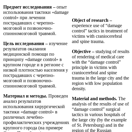
Предмет исследования –
опыт
использования тактики «damage
control» при лечении
Object of research –
пострадавших с черепно-
experience use of “damage
мозговой и позвоночно-
control” tactics in treatment of
спинномозговой травмой.
victims with craniocerebral
and spine trauma.
Цель исследования –
изучение
результатов оказания
Objective –
studying of results
медицинской помощи по
of rendering of medical care
принципу «damage control» в
with the “damage control”
крупном городе и в регионе с
principle in victims with
низкой плотностью населения у
craniocerebral and spine
пострадавших с черепно-
trauma in the large city and the
мозговой и позвоночно-
region with low population
спинномозговой травмой.
density.
Материал и методы.
Проведен
Material and methods.
The
анализ результатов
analysis of the results of use of
использования хирургической
“damage control” surgical
тактики «damage control» в
tactics in various hospitals of
различных лечебно-
the large city (by the example
профилактических учреждениях
of St. Petersburg) and in the
крупного города (на примере
region of the Russian