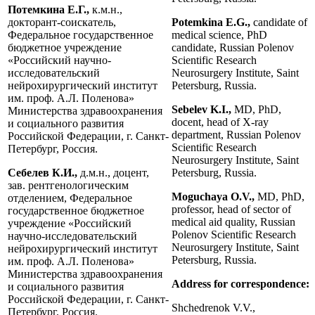
Потемкина Е.Г.,
к.м.н.,
докторант-соискатель,
Potemkina E.G.,
candidate of
Федеральное государственное
medical science, PhD
бюджетное учреждение
candidate, Russian Polenov
«Российский научно-
Scientific Research
исследовательский
Neurosurgery Institute, Saint
нейрохирургический институт
Petersburg, Russia.
им. проф. А.Л. Поленова»
Sebelev K.I.,
MD, PhD,
Министерства здравоохранения
docent, head of X-ray
и социального развития
department, Russian Polenov
Российской Федерации, г. Санкт-
Scientific Research
Петербург, Россия.
Neurosurgery Institute, Saint
Себелев К.И.,
д.м.н., доцент,
Petersburg, Russia.
зав. рентгенологическим
Moguchaya O.V.,
MD, PhD,
отделением, Федеральное
professor, head of sector of
государственное бюджетное
medical aid quality, Russian
учреждение «Российский
Polenov Scientific Research
научно-исследовательский
Neurosurgery Institute, Saint
нейрохирургический институт
Petersburg, Russia.
им. проф. А.Л. Поленова»
Министерства здравоохранения
Address for correspondence:
и социального развития
Российской Федерации, г. Санкт-
Shchedrenok V.V.,
Петербург, Россия.