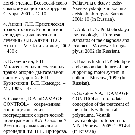
детей : тезисы Всероссийского
Politravma u detey : tezisy
симпозиума детских хирургов. –
Vserossiyskogo simpoziuma
Самара, 2001. - С. 10.
detskikh khirurgov. Samara,
2001; 10 (In Russian).
4. Анкин, Л.Н. Практическая
травматология. Европейские
4. Ankin L.N. Prakticheskaya
стандарты диагностики и
travmatologiya. European
лечения / Л.Н. Анкин, Н.Л.
standards of the diagnosis and
Анкин. – М. : Книга-плюс, 2002.
treatment. Moscow : Kniga-
– 480 с.
plyus; 2002 (In Russian).
5. Кузнечихин, Е.П.
5. Kuznechikhin E.P. Multiple
Множественная и сочетанная
and concomitant injury of the
травма опорно-двигательной
supporting-motor system in
системы у детей / Е.П.
children. Moscow; 1999 (In
Кузнечихин, В.П. Немсадзе. –
Russian).
М., 1999. – 371 с.
6. Sokolov V.A. «DAMAGE
6. Соколов, В.А. «DAMAGE
CONTROL» – up-to-date
CONTROL» – современная
conception of the treatment of
концепция лечения
the patients with critical
пострадавших с критической
polytrauma. Vestnik
политравмой / В.А. Соколов //
travmatologii i ortopedii im.
Вестник травматологии и
N.N. Priorova. 2005; 1: 81-84
ортопедии им. Н.Н. Приорова. -
(In Russian).