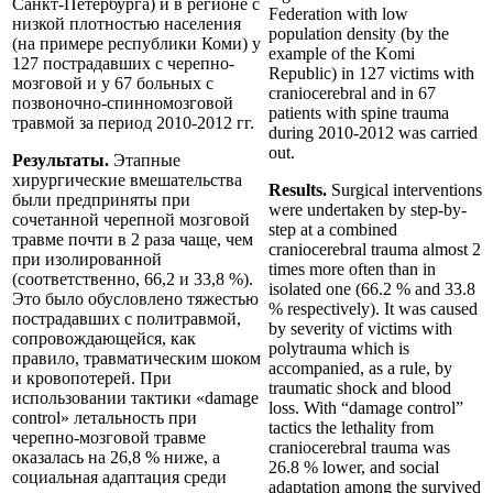
Санкт-Петербурга) и в регионе с
Federation with low
низкой плотностью населения
population density (by the
(на примере республики Коми) у
example of the Komi
127 пострадавших с черепно-
Republic) in 127 victims with
мозговой и у 67 больных с
craniocerebral and in 67
позвоночно-спинномозговой
patients with spine trauma
травмой за период 2010-2012 гг.
during 2010-2012 was carried
out.
Результаты.
Этапные
хирургические вмешательства
Results.
Surgical interventions
были предприняты при
were undertaken by step-by-
сочетанной черепной мозговой
step at a combined
травме почти в 2 раза чаще, чем
craniocerebral trauma almost 2
при изолированной
times more often than in
(соответственно, 66,2 и 33,8 %).
isolated one (66.2 % and 33.8
Это было обусловлено тяжестью
% respectively). It was caused
пострадавших с политравмой,
by severity of victims with
сопровождающейся, как
polytrauma which is
правило, травматическим шоком
accompanied, as a rule, by
и кровопотерей. При
traumatic shock and blood
использовании тактики «damage
loss. With “damage control”
control» летальность при
tactics the lethality from
черепно-мозговой травме
craniocerebral trauma was
оказалась на 26,8 % ниже, а
26.8 % lower, and social
социальная адаптация среди
adaptation among the survived