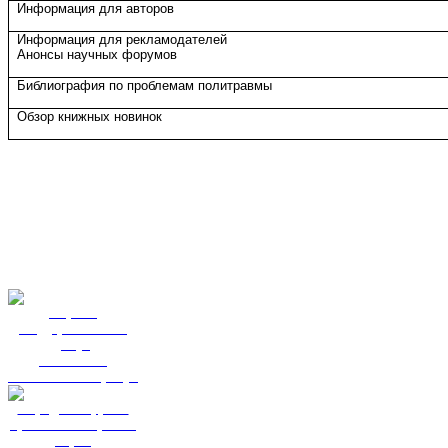
Информация для авторов
Информация для рекламодателей
Анонсы научных форумов
Библиография по проблемам политравмы
Обзор книжных новинок
Портал
государственных
услуг
Вы смогли
записаться к врачу?
Народный фронт
приглашает пройти
опрос