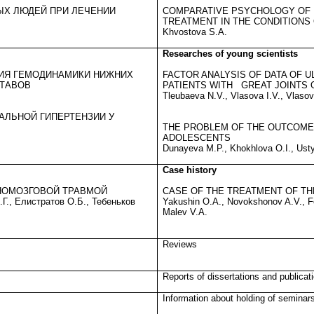
ЫХ ЛЮДЕЙ ПРИ ЛЕЧЕНИИ
COMPARATIVE PSYCHOLOGY OF 
TREATMENT IN THE CONDITIONS
Khvostova S.A.
Researches of young scientists
ИЯ ГЕМОДИНАМИКИ НИЖНИХ
FACTOR ANALYSIS OF DATA OF 
СТАВОВ
PATIENTS WITH
GREAT JOINTS
Tleubaeva N.V., Vlasova I.V., Vlaso
АЛЬНОЙ ГИПЕРТЕНЗИИ У
THE PROBLEM OF THE OUTCOME 
ADOLESCENTS
Dunayeva M.P., Khokhlova O.I., Ust
Case history
НОМОЗГОВОЙ ТРАВМОЙ
CASE OF THE TREATMENT OF TH
Г., Елистратов О.Б., Тебеньков
Yakushin O.A., Novokshonov A.V., Fe
Malev V.A.
Reviews
Reports of dissertations and publicat
Information about holding of seminar