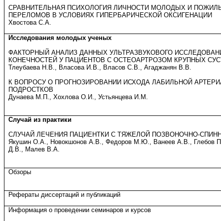
СРАВНИТЕЛЬНАЯ ПСИХОЛОГИЯ ЛИЧНОСТИ МОЛОДЫХ И ПОЖИЛ
ПЕРЕЛОМОВ В УСЛОВИЯХ ГИПЕРБАРИЧЕСКОЙ ОКСИГЕНАЦИИ
Хвостова С.А.
Исследования молодых ученых
ФАКТОРНЫЙ АНАЛИЗ ДАННЫХ УЛЬТРАЗВУКОВОГО ИССЛЕДОВАН
КОНЕЧНОСТЕЙ У ПАЦИЕНТОВ С ОСТЕОАРТРОЗОМ КРУПНЫХ СУ
Тлеубаева Н.В., Власова И.В., Власов С.В., Агаджанян В.В.
К ВОПРОСУ О ПРОГНОЗИРОВАНИИ ИСХОДА ЛАБИЛЬНОЙ АРТЕРИ
ПОДРОСТКОВ
Дунаева М.П., Хохлова О.И., Устьянцева И.М.
Случай из практики
СЛУЧАЙ ЛЕЧЕНИЯ ПАЦИЕНТКИ С ТЯЖЕЛОЙ ПОЗВОНОЧНО-СПИН
Якушин О.А., Новокшонов А.В., Федоров М.Ю., Ванеев А.В., Глебов П.
Д.В., Малев В.А.
Обзоры
Рефераты диссертаций и публикаций
Информация о проведении семинаров и курсов