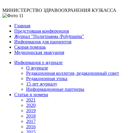
МИНИСТЕРСТВО ЗДРАВООХРАНЕНИЯ КУЗБАССА
Главная
Предстоящая конференция
Журнал "Политравма /Polytrauma"
Информация для пациентов
Скорая помощь
Медицинская эвакуация
Информация о журнале
О журнале
Редакционная коллегия, редакционный совет
Редакционная этика
15 лет журналу
Информационные партнеры
Статьи и номера
2021
2020
2019
2018
2017
2016
2015