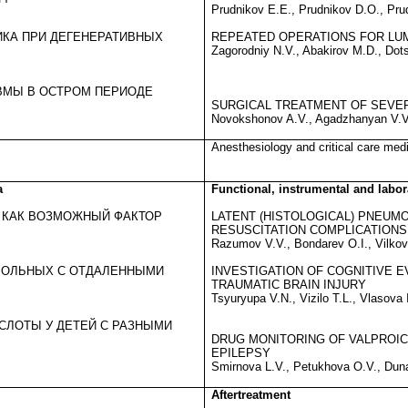
Prudnikov E.E., Prudnikov D.O., Pru
КА ПРИ ДЕГЕНЕРАТИВНЫХ
REPEATED OPERATIONS FOR LUM
Zagorodniy N.V., Abakirov M.D., Dot
ВМЫ В ОСТРОМ ПЕРИОДЕ
SURGICAL TREATMENT OF SEVER
Novokshonov A.V., Agadzhanyan V.
Anesthesiology and critical care med
а
Functional, instrumental and labor
 КАК ВОЗМОЖНЫЙ ФАКТОР
LATENT (HISTOLOGICAL) PNEUM
RESUSCITATION COMPLICATIONS
Razumov V.V., Bondarev O.I., Vilkov
БОЛЬНЫХ С ОТДАЛЕННЫМИ
INVESTIGATION OF COGNITIVE 
TRAUMATIC BRAIN INJURY
Tsyuryupa V.N., Vizilo T.L., Vlasova 
СЛОТЫ У ДЕТЕЙ С РАЗНЫМИ
DRUG MONITORING OF VALPROIC
EPILEPSY
Smirnova L.V., Petukhova O.V., Dun
Aftertreatment