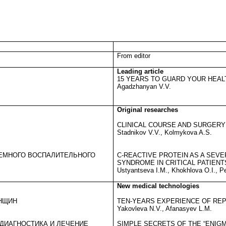
From editor
Leading article
15 YEARS TO GUARD YOUR HEAL
Agadzhanyan V.V.
Original researches
CLINICAL COURSE AND SURGERY
Stadnikov V.V., Kolmykova A.S.
ТЕМНОГО ВОСПАЛИТЕЛЬНОГО
C-REACTIVE PROTEIN AS A SEV
SYNDROME IN CRITICAL PATIENT
Ustyantseva I.M., Khokhlova O.I., P
New medical technologies
НЩИН
TEN-YEARS EXPERIENCE OF RE
Yakovleva N.V., Afanasyev L.M.
ДИАГНОСТИКА И ЛЕЧЕНИЕ
SIMPLE SECRETS OF THE “ENIG