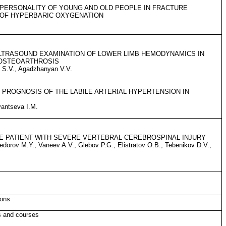
PERSONALITY OF YOUNG AND OLD PEOPLE IN FRACTURE
 OF HYPERBARIC OXYGENATION
ULTRASOUND EXAMINATION OF LOWER LIMB HEMODYNAMICS IN
 OSTEOARTHROSIS
v S.V., Agadzhanyan V.V.
PROGNOSIS OF THE LABILE ARTERIAL HYPERTENSION IN
yantseva I.M.
E PATIENT WITH SEVERE VERTEBRAL-CEREBROSPINAL INJURY
dorov M.Y., Vaneev A.V., Glebov P.G., Elistratov O.B., Tebenikov D.V.,
ions
s and courses