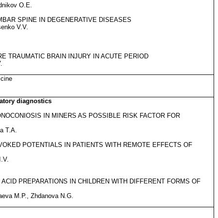
dnikov O.E.
BAR SPINE IN DEGENERATIVE DISEASES
senko V.V.
E TRAUMATIC BRAIN INJURY IN ACUTE PERIOD
V.
icine
atory diagnostics
ONOCONIOSIS IN MINERS AS POSSIBLE RISK FACTOR FOR
a T.A.
EVOKED POTENTIALS IN PATIENTS WITH REMOTE EFFECTS OF
I.V.
 ACID PREPARATIONS IN CHILDREN WITH DIFFERENT FORMS OF
aeva M.P., Zhdanova N.G.