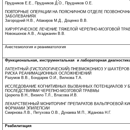
Прудников Е.Е., Прудников Д.О., Прудников О.Е.
ПОВТОРНЫЕ ОПЕРАЦИИ НА ПОЯСНИЧНОМ ОТДЕЛЕ ПОЗВОНОЧНИ
ЗАБОЛЕВАНИЯХ
Загородний Н.В., Абакиров М.Д., Доценко В.В.
ХИРУРГИЧЕСКОЕ ЛЕЧЕНИЕ ТЯЖЕЛОЙ ЧЕРЕПНО-МОЗГОВОЙ ТРА
Новокшонов А.В., Агаджанян В.В.
Анестезиология и реаниматология
Функциональная, инструментальная
и лабораторная диагностик
ЛАТЕНТНЫЙ (ГИСТОЛОГИЧЕСКИЙ) ПНЕВМОКОНИОЗ У ШАХТЁРОВ
РИСКА РЕАНИМАЦИОННЫХ ОСЛОЖНЕНЕНИЙ
Разумов В.В., Бондарев О.И., Вилкова Т.А.
ИССЛЕДОВАНИЕ КОГНИТИВНЫХ ВЫЗВАННЫХ ПОТЕНЦИАЛОВ У 
ПОСЛЕДСТВИЯМИ ЧЕРЕПНО-МОЗГОВОЙ ТРАВМЫ
Цюрюпа В.Н., Визило Т.Л., Власова И.В.
ЛЕКАРСТВЕННЫЙ МОНИТОРИНГ ПРЕПАРАТОВ ВАЛЬПРОЕВОЙ КИ
ФОРМАМИ ЭПИЛЕПСИИ
Смирнова Л.В., Петухова О.В., Дунаева М.П., Жданова Н.Г.
Реабилитация