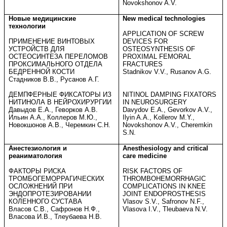
Novokshonov A.V.
Новые медицинские
New medical technologies
технологии
APPLICATION OF SCREW
ПРИМЕНЕНИЕ ВИНТОВЫХ
DEVICES FOR
УСТРОЙСТВ ДЛЯ
OSTEOSYNTHESIS OF
ОСТЕОСИНТЕЗА ПЕРЕЛОМОВ
PROXIMAL FEMORAL
ПРОКСИМАЛЬНОГО ОТДЕЛА
FRACTURES
БЕДРЕННОЙ КОСТИ
Stadnikov V.V., Rusanov A.G.
Стадников В.В., Русанов А.Г.
ДЕМПФЕРНЫЕ ФИКСАТОРЫ ИЗ
NITINOL DAMPING FIXATORS
НИТИНОЛА В НЕЙРОХИРУРГИИ
IN NEUROSURGERY
Давыдов Е.А., Геворков А.В.
Davydov E.A., Gevorkov A.V.,
Ильин А.А., Коллеров М.Ю.,
Ilyin A.A., Kollerov M.Y.,
Новокшонов А.В., Черемкин С.Н.
Novokshonov A.V., Cheremkin
S.N.
Анестезиология и
Anesthesiology and critical
реаниматология
care medicine
ФАКТОРЫ РИСКА
RISK FACTORS OF
ТРОМБОГЕМОРРАГИЧЕСКИХ
THROMBOHEMORRHAGIC
ОСЛОЖНЕНИЙ ПРИ
COMPLICATIONS IN KNEE
ЭНДОПРОТЕЗИРОВАНИИ
JOINT ENDOPROSTHESIS
КОЛЕННОГО СУСТАВА
Vlasov S.V., Safronov N.F.,
Власов С.В., Сафронов Н.Ф.,
Vlasova I.V., Tleubaeva N.V.
Власова И.В., Тлеубаева Н.В.