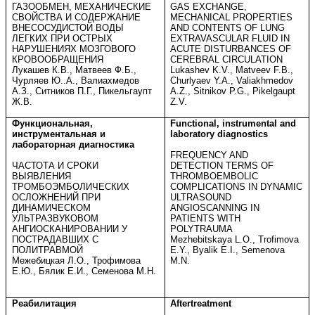
ГАЗООБМЕН, МЕХАНИЧЕСКИЕ
GAS EXCHANGE,
СВОЙСТВА И СОДЕРЖАНИЕ
MECHANICAL PROPERTIES
ВНЕСОСУДИСТОЙ ВОДЫ
AND CONTENTS OF LUNG
ЛЕГКИХ ПРИ ОСТРЫХ
EXTRAVASCULAR FLUID IN
НАРУШЕНИЯХ МОЗГОВОГО
ACUTE DISTURBANCES OF
КРОВООБРАЩЕНИЯ
CEREBRAL CIRCULATION
Лукашев К.В., Матвеев Ф.Б.,
Lukashev K.V., Matveev F.B.,
Чурляев Ю..А., Валиахмедов
Churlyaev Y.A., Valiakhmedov
А.З., Ситников П.Г., Пикельгаупт
A.Z., Sitnikov P.G., Pikelgaupt
Ж.В.
Z.V.
Функциональная,
Functional, instrumental and
инструментальная и
laboratory diagnostics
лабораторная диагностика
FREQUENCY AND
ЧАСТОТА И СРОКИ
DETECTION TERMS OF
ВЫЯВЛЕНИЯ
THROMBOEMBOLIC
ТРОМБОЭМБОЛИЧЕСКИХ
COMPLICATIONS IN DYNAMIC
ОСЛОЖНЕНИЙ ПРИ
ULTRASOUND
ДИНАМИЧЕСКОМ
ANGIOSCANNING IN
УЛЬТРАЗВУКОВОМ
PATIENTS WITH
АНГИОСКАНИРОВАНИИ У
POLYTRAUMA
ПОСТРАДАВШИХ С
Mezhebitskaya L.O., Trofimova
ПОЛИТРАВМОЙ
E.Y., Byalik E.I., Semenova
Межебицкая Л.О., Трофимова
M.N.
Е.Ю., Бялик Е.И., Семенова М.Н.
Реабилитация
Aftertreatment