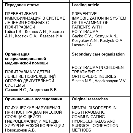
Передовая статья
Leading article
ПРЕВЕНТИВНАЯ
PREVENTIVE
ИММОБИЛИЗАЦИЯ В СИСТЕМЕ
IMMOBILIZATION IN SYSTEM
ЛЕЧЕНИЯ БОЛЬНЫХ С
OF TREATMENT OF
ПОЛИТРАВМОЙ
PATIENTS WITH
Гайко Г.В., Костюк А.Н., Косяков
POLYTRAUMA
А.Н., Костюк О.А., Лазарев И.А.
Gayko G.V., Kostyuk A.N.,
Kosyakov A.N., Kostyuk O.A.,
Lazarev I.A.
Организация
Secondary care organization
специализированной
медицинской помощи
POLYTRAUMA IN CHILDREN.
ПОЛИТРАВМА У ДЕТЕЙ.
TREATMENT OF
ЛЕЧЕНИЕ ПОВРЕЖДЕНИЙ
ORTHOPEDIC INJURIES
ОПОРНО-ДВИГАТЕЛЬНОЙ
Sinitsa N.S., Agadzhanyan V.V.
СИСТЕМЫ
Синица Н.С., Агаджанян В.В.
Оригинальные исследования
Original researches
ПСИХИЧЕСКИЕ НАРУШЕНИЯ
MENTAL DISORDERS IN
ПРИ ПОСТТРАВМАТИЧЕСКОЙ
POSTTRAUMATIC
СООБЩАЮЩЕЙСЯ
COMMUNICATING
ГИДРОЦЕФАЛИИ И МЕТОДЫ
HYDROCEPHALUS AND
ХИРУРГИЧЕСКОЙ КОРРЕКЦИИ
SURGICAL CORRECTION
Новокшонов А.В.
METHODS