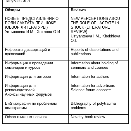
Тлеубаев Ж.А.
Обзоры
Reviews
НОВЫЕ ПРЕДСТАВЛЕНИЯ О
NEW PERCEPTIONS ABOUT
РОЛИ ЛАКТАТА ПРИ ШОКЕ
THE ROLE OF LACTATE IN
(ОБЗОР ЛИТЕРАТУРЫ)
SHOCK (LITERATURE
Устьянцева И.М., Хохлова О.И.
REVIEW)
Ustyantseva I.M., Khokhlova
O.I.
Рефераты диссертаций и
Reports of dissertations and
публикаций
publications
Информация о проведении
Information about holding of
семинаров и курсов
seminars and courses
Информация для авторов
Information for authors
Информация для
Information for advertisers
рекламодателей
Science forum annonce
Анонсы научных форумов
Библиография по проблемам
Bibliography of polytrauma
политравмы
problems
Обзор книжных новинок
Novelty book review