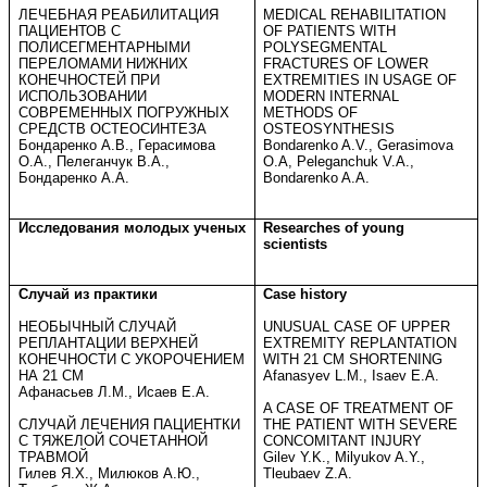
ЛЕЧЕБНАЯ РЕАБИЛИТАЦИЯ
MEDICAL REHABILITATION
ПАЦИЕНТОВ С
OF PATIENTS WITH
ПОЛИСЕГМЕНТАРНЫМИ
POLYSEGMENTAL
ПЕРЕЛОМАМИ НИЖНИХ
FRACTURES OF LOWER
КОНЕЧНОСТЕЙ ПРИ
EXTREMITIES IN USAGE OF
ИСПОЛЬЗОВАНИИ
MODERN INTERNAL
СОВРЕМЕННЫХ ПОГРУЖНЫХ
METHODS OF
СРЕДСТВ ОСТЕОСИНТЕЗА
OSTEOSYNTHESIS
Бондаренко А.В., Герасимова
Bondarenko A.V., Gerasimova
О.А., Пелеганчук В.А.,
O.A, Peleganchuk V.A.,
Бондаренко А.А.
Bondarenko A.A.
Исследования молодых ученых
Researches of young
scientists
Случай из практики
Case history
НЕОБЫЧНЫЙ СЛУЧАЙ
UNUSUAL CASE OF UPPER
РЕПЛАНТАЦИИ ВЕРХНЕЙ
EXTREMITY REPLANTATION
КОНЕЧНОСТИ С УКОРОЧЕНИЕМ
WITH
21 CM
SHORTENING
НА
21 СМ
Afanasyev L.M., Isaev E.A.
Афанасьев Л.М., Исаев Е.А.
A CASE OF TREATMENT OF
СЛУЧАЙ ЛЕЧЕНИЯ ПАЦИЕНТКИ
THE PATIENT WITH SEVERE
С ТЯЖЕЛОЙ СОЧЕТАННОЙ
CONCOMITANT INJURY
ТРАВМОЙ
Gilev Y.K., Milyukov A.Y.,
Гилев Я.Х., Милюков А.Ю.,
Tleubaev Z.A.