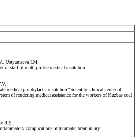
., Ustyantseva I.M.
 of staff of multi-profile medical institution
.V.
e medical prophylactic institution “Scientific clinical center of
system of rendering medical assistance for the workers of Kuzbas coal
v R.S.
inflammatory complications of traumatic brain injury