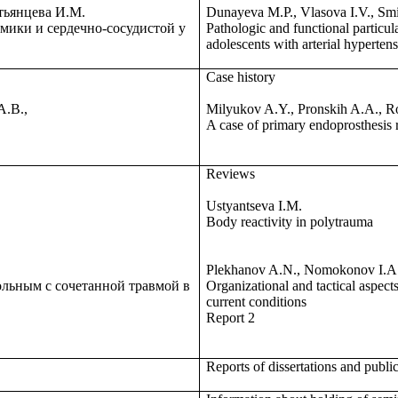
тьянцева И.М.
Dunayeva M.P., Vlasova I.V., Smi
ики и сердечно-сосудистой у
Pathologic and functional particul
adolescents with arterial hyperten
Case history
А.В.,
Milyukov A.Y., Pronskih A.A., R
A case of primary endoprosthesis 
Reviews
Ustyantseva I.M.
Body reactivity in polytrauma
Plekhanov A.N., Nomokonov I.A.
льным с сочетанной травмой в
Organizational and tactical aspects
current conditions
Report 2
Reports of dissertations and publi