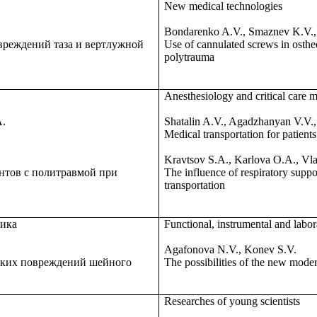
New medical technologies
Bondarenko A.V., Smaznev K.V.
вреждений таза и вертлужной
Use of cannulated screws in ostheo
polytrauma
Anesthesiology and critical care 
.
Shatalin A.V., Agadzhanyan V.V.,
Medical transportation for patient
Kravtsov S.A., Karlova O.A., Vl
нтов с политравмой при
The influence of respiratory supp
transportation
тика
Functional, instrumental and labor
Agafonova N.V., Konev S.V.
ских повреждений шейного
The possibilities of the new moder
Researches of young scientists