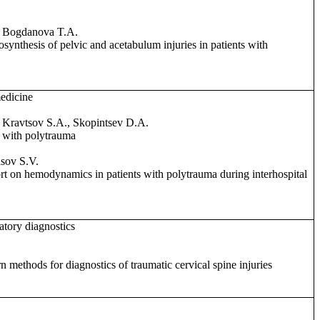
, Bogdanova T.A.
synthesis of pelvic and acetabulum injuries in patients with
medicine
 Kravtsov S.A., Skopintsev D.A.
s with polytrauma
asov S.V.
ort on hemodynamics in patients with polytrauma during interhospital
atory diagnostics
n methods for diagnostics of traumatic cervical spine injuries