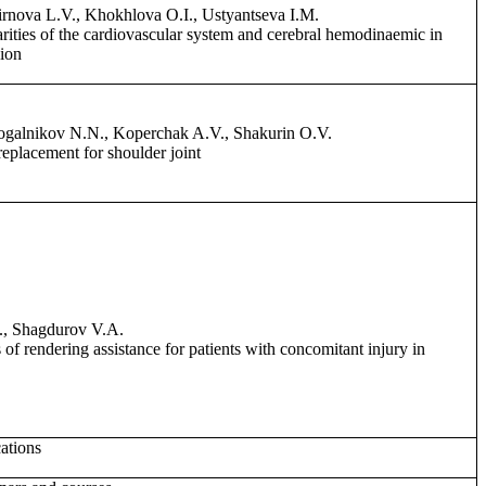
rnova L.V., Khokhlova O.I., Ustyantseva I.M.
arities of the cardiovascular system and cerebral hemodinaemic in
sion
ogalnikov N.N., Koperchak A.V., Shakurin O.V.
replacement for shoulder joint
, Shagdurov V.A.
 of rendering assistance for patients with concomitant injury in
cations