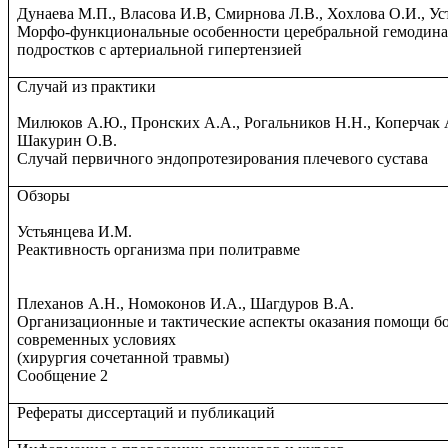
Дунаева М.П., Власова И.В, Смирнова Л.В., Хохлова О.И., Ус
Морфо-функциональные особенности церебральной гемодинам
подростков с артериальной гипертензией
Случай из практики
Милюков А.Ю., Пронских А.А., Рогальников Н.Н., Коперчак 
Шакурин О.В.
Случай первичного эндопротезирования плечевого сустава
Обзоры
Устьянцева И.М.
Реактивность организма при политравме
Плеханов А.Н., Номоконов И.А., Шагдуров В.А.
Организационные и тактические аспекты оказания помощи бо
современных условиях
(хирургия сочетанной травмы)
Сообщение 2
Рефераты диссертаций и публикаций