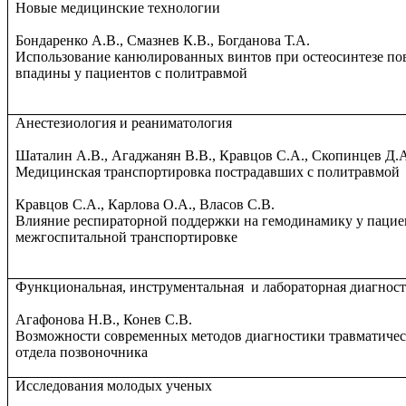
Новые медицинские технологии
Бондаренко А.В., Смазнев К.В., Богданова Т.А.
Использование канюлированных винтов при остеосинтезе по
впадины у пациентов с политравмой
Анестезиология и реаниматология
Шаталин А.В., Агаджанян В.В., Кравцов С.А., Скопинцев Д.А
Медицинская транспортировка пострадавших с политравмой
Кравцов С.А., Карлова О.А., Власов С.В.
Влияние респираторной поддержки на гемодинамику у пацие
межгоспитальной транспортировке
Функциональная, инструментальная
и лабораторная диагнос
Агафонова Н.В., Конев С.В.
Возможности современных методов диагностики травматиче
отдела позвоночника
Исследования молодых ученых