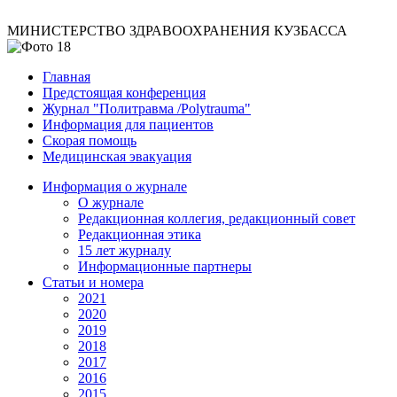
МИНИСТЕРСТВО ЗДРАВООХРАНЕНИЯ КУЗБАССА
Главная
Предстоящая конференция
Журнал "Политравма /Polytrauma"
Информация для пациентов
Скорая помощь
Медицинская эвакуация
Информация о журнале
О журнале
Редакционная коллегия, редакционный совет
Редакционная этика
15 лет журналу
Информационные партнеры
Статьи и номера
2021
2020
2019
2018
2017
2016
2015