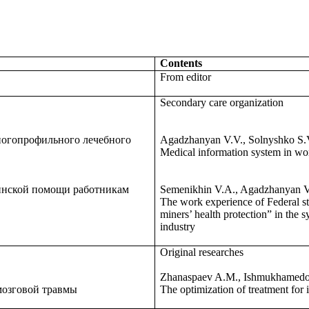
Contents
From editor
Secondary care organization
ногопрофильного лечебного
Agadzhanyan V.V., Solnyshko S.V
Medical information system in work
нской помощи работникам
Semenikhin V.A., Agadzhanyan V
The work experience of Federal stat
miners’ health protection” in the 
industry
Original researches
Zhanaspaev A.M., Ishmukhamedo
мозговой травмы
The optimization of treatment for 