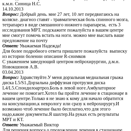
к.м.н. Синица Н.С.
14.10.2013
Вопрос:
Добрый день. мне 27 лет, 10 лет передвигаюсь на
коляске. диагноз ставят - травматическая боль спинного мозга,
тетрапарез в виде смешанного нижнего парапареза, есть 3
исследования МРТ. подскажите пожалуйста в вашем центре
мне смогут помочь встать на ноги. можно мне выслать ваше
предложение на почту
Ответ:
Уважаемая Надежда!
Для более подробного ответа пришлите пожалуйста выписку
из истории болении описание R-снимков
С уважением заведующий центром нейрохирургии, д.м.н.
Новокшонов А.В.
03.04.2013
Вопрос:
Здравствуйте.У меня дорзальная медиальная грыжа
диска L5/S1.Дорзальна диффузная протрузия диска
L4/L5.Спондилоартроз.Боль в левой ноге.Амбулаторное
лечение не помогает.Хотел бы пройти лечение в стационаре в
вашем центре.Только я не знаю к кому для начало обратится
на консультацию,к неврологу или сразу к нейрохирургу.И
возможно чтоб лечение было бесплатно,что для этого
надо,какие документы.Я шахтер.На руках есть результаты
МРТ и КТ.
Ответ:
Уважаемый Виктор
Для решения вопроса о прохождении лечения в стационаре