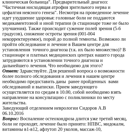
клиническая больница". Предварительный диагноз:
"Частичная нисходящая атрофия зрительного нерва и
цефалгия неясного генеза". Несмотря на проведенное лечение
идет ухудшение здоровья: головные боли не поддаются
медикаментозной и иной терапии (в стационаре тоже не было
улучшения). Также происходит сужение полей зрения (5-6
градусов), снижение остроты зрения (001-004
некорректируемое), порой до полной темноты. Возможно ли
пройти обследование и лечение в Вашем центре для
установления точного диагноза (т.к. их было множество)? В
стационаре и платных медицинских центрах нашего города
затрудняются в установлении точного диагноза и
дальнейшего лечения. Что необходимо для этого?
Ответ:
Здравствуйте. Для решений вопроса о возможности
более полного обследования и лечения в нашем центре
необходимо предоставить даны ранее пройденных вами
обследований и выписки. Прием заведующего
осуществляется по средам в 10.00, собой необходимо взять
направление на консультацию с поликлиники по месту
жительства.
Заведующий отделением неврологии Сидоров А.В
06.10.2016
Вопрос:
Воспаление остеохондроза длится уже третий месяц,
боли не проходят, лечение было принято: НПВС, мидокалм,
витамины в1-в12, афлутоп 20 уколов, массаж-10,