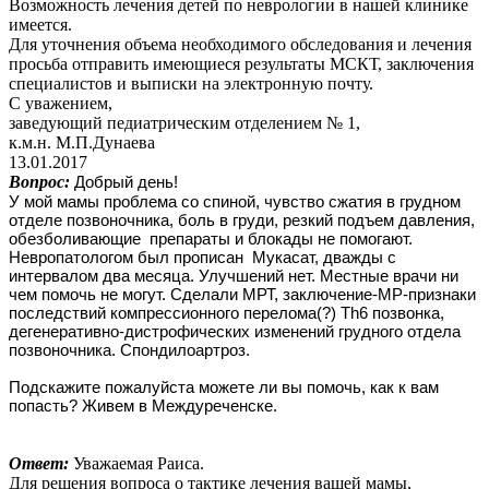
Возможность лечения детей по неврологии в нашей клинике
имеется.
Для уточнения объема необходимого обследования и лечения
просьба отправить имеющиеся результаты МСКТ, заключения
специалистов и выписки на электронную почту.
С уважением,
заведующий педиатрическим отделением № 1,
к.м.н. М.П.Дунаева
13.01.2017
Вопрос:
Добрый день!
У мой мамы проблема со спиной, чувство сжатия в грудном
отделе позвоночника, боль в груди, резкий подъем давления,
обезболивающие препараты и блокады не помогают.
Невропатологом был прописан Мукасат, дважды с
интервалом два месяца. Улучшений нет. Местные врачи ни
чем помочь не могут. Сделали МРТ, заключение-МР-признаки
последствий компрессионного перелома(?) Th6 позвонка,
дегенеративно-дистрофических изменений грудного отдела
позвоночника. Спондилоартроз.
Подскажите пожалуйста можете ли вы помочь, как к вам
попасть? Живем в Междуреченске.
Ответ:
Уважаемая Раиса.
Для решения вопроса о тактике лечения вашей мамы,