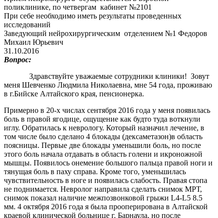
поликлинике, по четвергам кабинет №2101
При себе необходимо иметь результаты проведенных
исследований
Заведующий нейрохирургическим отделением №1 Федоров
Михаил Юрьевич
31.10.2016
Вопрос:
Здравствуйте уважаемые сотрудники клиники! Зовут
меня Шевченко Людмила Николаевна, мне 54 года, проживаю
в г.Бийске Алтайского края, пенсионерка.
Примерно в 20-х числах сентября 2016 года у меня появилась
боль в правой ягодице, ощущение как будто туда воткнули
иглу. Обратилась к неврологу. Который назначил лечение, в
том числе было сделано 4 блокады (дексаметазон)в область
поясницы. Первые две блокады уменьшили боль, но после
этого боль начала отдавать в область голени и икроножной
мышцы. Появилось онемение большого пальца правой ноги и
тянущая боль в паху справа. Кроме того, уменьшилась
чувствительность в ноге и появилась слабость. Правая стопа
не поднимается. Невролог направила сделать снимок МРТ,
снимок показал наличие межпозвонковой грыжи
L
4-
L
5 8.5
мм. 4 октября 2016 года я была прооперирована в Алтайской
краевой клинической больнице г. Барнаула, но после