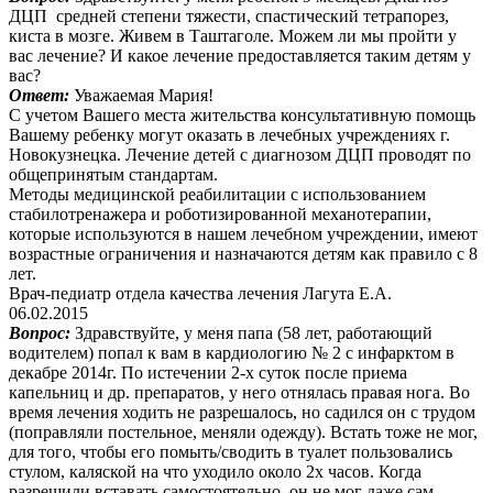
ДЦП средней степени тяжести, спастический тетрапорез,
киста в мозге. Живем в Таштаголе. Можем ли мы пройти у
вас лечение? И какое лечение предоставляется таким детям у
вас?
Ответ:
Уважаемая Мария!
С учетом Вашего места жительства консультативную помощь
Вашему ребенку могут оказать в лечебных учреждениях г.
Новокузнецка. Лечение детей с диагнозом ДЦП проводят по
общепринятым стандартам.
Методы медицинской реабилитации с использованием
стабилотренажера и роботизированной механотерапии,
которые используются в нашем лечебном учреждении, имеют
возрастные ограничения и назначаются детям как правило с 8
лет.
Врач-педиатр отдела качества лечения Лагута Е.А.
06.02.2015
Вопрос:
Здравствуйте, у меня папа (58 лет, работающий
водителем) попал к вам в кардиологию № 2 с инфарктом в
декабре 2014г. По истечении 2-х суток после приема
капельниц и др. препаратов, у него отнялась правая нога. Во
время лечения ходить не разрешалось, но садился он с трудом
(поправляли постельное, меняли одежду). Встать тоже не мог,
для того, чтобы его помыть/сводить в туалет пользовались
стулом, каляской на что уходило около 2х часов. Когда
разрешили вставать самостоятельно, он не мог даже сам