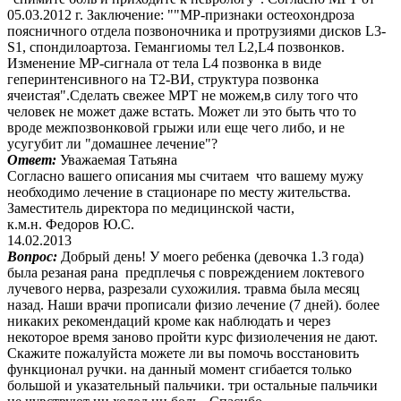
05.03.2012 г. Заключение: ""МР-признаки остеохондроза
поясничного отдела позвоночника и протрузиями дисков L3-
S1, спондилоартоза. Гемангиомы тел L2,L4 позвонков.
Изменение МР-сигнала от тела L4 позвонка в виде
геперинтенсивного на Т2-ВИ, структура позвонка
ячеистая".Сделать свежее МРТ не можем,в силу того что
человек не может даже встать. Может ли это быть что то
вроде межпозвонковой грыжи или еще чего либо, и не
усугубит ли "домашнее лечение"?
Ответ:
Уважаемая Татьяна
Согласно вашего описания мы считаем что вашему мужу
необходимо лечение в стационаре по месту жительства.
Заместитель директора по медицинской части,
к.м.н. Федоров Ю.С.
14.02.2013
Вопрос:
Добрый день! У моего ребенка (девочка 1.3 года)
была резаная рана предплечья с повреждением локтевого
лучевого нерва, разрезали сухожилия. травма была месяц
назад. Наши врачи прописали физио лечение (7 дней). более
никаких рекомендаций кроме как наблюдать и через
некоторое время заново пройти курс физиолечения не дают.
Скажите пожалуйста можете ли вы помочь восстановить
функционал ручки. на данный момент сгибается только
большой и указательный пальчики. три остальные пальчики