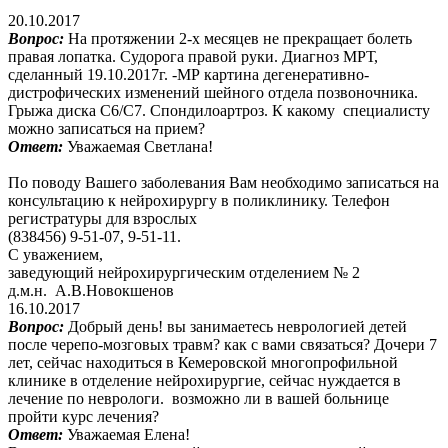
20.10.2017
Вопрос:
На протяжении 2-х месяцев не прекращает болеть
правая лопатка. Судорога правой руки. Диагноз МРТ,
сделанный 19.10.2017г. -МР картина дегенеративно-
дистрофических изменений шейного отдела позвоночника.
Грыжа диска С6/С7. Спондилоартроз. К какому специалисту
можно записаться на прием?
Ответ:
Уважаемая Светлана!
По поводу Вашего заболевания Вам необходимо записаться на
консультацию к нейрохирургу в поликлинику. Телефон
регистратуры для взрослых
(838456) 9-51-07, 9-51-11.
С уважением,
заведующий нейрохирургическим отделением № 2
д.м.н. А.В.Новокшенов
16.10.2017
Вопрос:
Добрый день! вы занимаетесь неврологией детей
после черепо-мозговых травм? как с вами связаться? Дочери 7
лет, сейчас находиться в Кемеровской многопрофильной
клинике в отделение нейрохирургие, сейчас нуждается в
лечение по неврологи. возможно ли в вашей больнице
пройти курс лечения?
Ответ:
Уважаемая Елена!