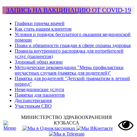
ЗАПИСЬ НА ВАКЦИНАЦИЮ ОТ COVID-19
Графики приема врачей
Как стать нашим клиентом
Условия и порядок бесплатного оказания медицинской
помощи
Права и обязанности граждан в сфере охраны здоровья
Правила внутреннего распорядка для потребителей
услуг (пациентов)
Здоровый образ жизни
Методические рекомендации "Меры профилактики
несчастных случаев (памятка для родителей)"
Памятка для родителей "Детский травматизм в летний
период"
Немедицинские услуги
Памятки для пациентов
Диспансеризация
Участникам СВО
МИНИСТЕРСТВО ЗДРАВООХРАНЕНИЯ
КУЗБАССА