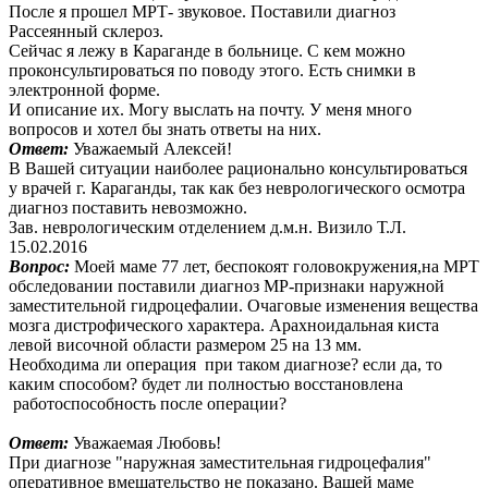
После я прошел МРТ- звуковое. Поставили диагноз
Рассеянный склероз.
Сейчас я лежу в Караганде в больнице. С кем можно
проконсультироваться по поводу этого. Есть снимки в
электронной форме.
И описание их. Могу выслать на почту. У меня много
вопросов и хотел бы знать ответы на них.
Ответ:
Уважаемый Алексей!
В Вашей ситуации наиболее рационально консультироваться
у врачей г. Караганды, так как без неврологического осмотра
диагноз поставить невозможно.
Зав. неврологическим отделением д.м.н. Визило Т.Л.
15.02.2016
Вопрос:
Моей маме 77 лет, беспокоят головокружения,на МРТ
обследовании поставили диагноз МР-признаки наружной
заместительной гидроцефалии. Очаговые изменения вещества
мозга дистрофического характера. Арахноидальная киста
левой височной области размером 25 на 13 мм.
Необходима ли операция при таком диагнозе? если да, то
каким способом? будет ли полностью восстановлена
работоспособность после операции?
Ответ:
Уважаемая Любовь!
При диагнозе "наружная заместительная гидроцефалия"
оперативное вмешательство не показано. Вашей маме