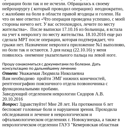
операции боли так и не исчезли. Обращалась к своему
нейрохирургу ( который проводил операцию) неоднократно,
с жалобами на боли в области правой ягодицы и голени. На
что он мне ответил «Что операция проведена успешно, с моей
стороны ничего нет. У вас остеохондроз, лечите по месту
жительства». После выписки 17.10.16 из больницы, я встала
на учет к неврологу по месту жительства. 18.10.2016 еще раз
сделала МРТ после операции, которая подтверждает, что
грыжи нет. Назначение невролога приложение №1 выполняю,
но боли так и остаются. 3 дня назад (22.10.16) у меня
появилось онемение указательного пальца на левой ноге.
Прошу ознакомиться с документами по болезни. Дать
консультацию по дальнейшему лечению
Ответ:
Уважаемая Людмила Николаевна
Вам необходимо пройти ЭМГ нижних конечностей,
рентгенографию поясничного отдела позвоночника с
функциональными пробами.
Заведующий отделением неврологии Сидоров А.В.
20.10.2016
Вопрос:
Здравствуйте! Мне 28 лет. На протяжении 6 лет
беспокоят головные боли и нарушения зрения. Проходила
обследования и лечение в неврологическом и
офтальмологическом отделениях г. Новокузнецка, а также в
неврологическом отделении ГАУЗ "Кемеровская областная