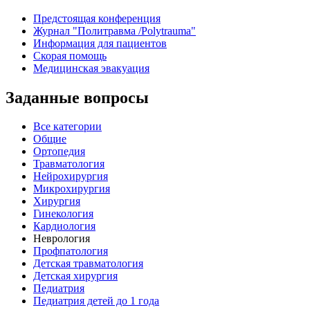
Предстоящая конференция
Журнал "Политравма /Polytrauma"
Информация для пациентов
Скорая помощь
Медицинская эвакуация
Заданные вопросы
Все категории
Общие
Ортопедия
Травматология
Нейрохирургия
Микрохирургия
Хирургия
Гинекология
Кардиология
Неврология
Профпатология
Детская травматология
Детская хирургия
Педиатрия
Педиатрия детей до 1 года