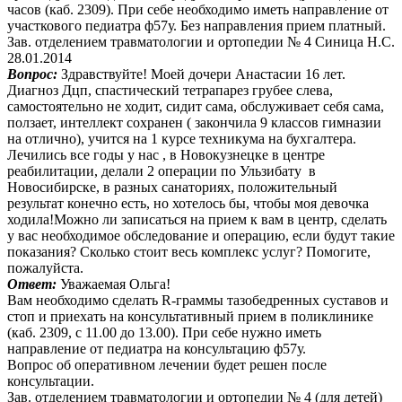
часов (каб. 2309). При себе необходимо иметь направление от
участкового педиатра ф57у. Без направления прием платный.
Зав. отделением травматологии и ортопедии № 4 Синица Н.С.
28.01.2014
Вопрос:
Здравствуйте! Моей дочери Анастасии 16 лет.
Диагноз Дцп, спастический тетрапарез грубее слева,
самостоятельно не ходит, сидит сама, обслуживает себя сама,
ползает, интеллект сохранен ( закончила 9 классов гимназии
на отлично), учится на 1 курсе техникума на бухгалтера.
Лечились все годы у нас , в Новокузнецке в центре
реабилитации, делали 2 операции по Ульзибату в
Новосибирске, в разных санаториях, положительный
результат конечно есть, но хотелось бы, чтобы моя девочка
ходила!Можно ли записаться на прием к вам в центр, сделать
у вас необходимое обследование и операцию, если будут такие
показания? Сколько стоит весь комплекс услуг? Помогите,
пожалуйста.
Ответ:
Уважаемая Ольга!
Вам необходимо сделать R-граммы тазобедренных суставов и
стоп и приехать на консультативный прием в поликлинике
(каб. 2309, с 11.00 до 13.00). При себе нужно иметь
направление от педиатра на консультацию ф57у.
Вопрос об оперативном лечении будет решен после
консультации.
Зав. отделением травматологии и ортопедии № 4 (для детей)