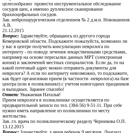
целесообразно провести инструментальное обследование
сосудов шеи, а именно дуплексное сканирование
брахиоцефальных сосудов.
Зав. нейрохирургическим отделением № 2 д.м.н. Новокшонов
А.В.
21.12.2015
Вопрос:
Здравствуйте, обращаюсь из другого города
Кемеровской области. Подскажите пожалуйста, возможно ли
у вас в центре получить консультацию невролога по
интернету - по поводу лечения лекарственными средствами,
например на основе пересылки данных МРТ (электронная
копия) и заключений местных специалистов. Если да, то на
какой почтовый адрес можно отправить документы для
невролога? А если по интернету невозможно, то подскажите,
как будет организован прием (в частности -невролога) на базе
центра (или в поликлинике) с учетом новогодних праздников
и выходных. Заранее спасибо!
Ответ:
Уважаемая Наталья!
Прием невролога в поликлинике осуществляется по
предварительной записи по тел. (384-56) 9-51-11. При себе
нужно иметь направление из поликлиники по месту
жительства.
Зав. гл. врача по поликлиническому разделу Черникова О.П.
13.12.2015
Вопрос:
Здравствуйте. у меня ребенок 9 месяцев. Диагноз