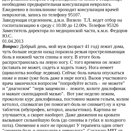
необходимо предварительная консультация невролога.
Ежедневно в поликлинике проходит консультация врачей
неврологов, запись по телефону 95107.
Заведующая отделением, д.м.н. Визило Т.Л. ведет отбор на
госпитализацию в среду с 10.00 до 12.00ч. Телефон 95326
Заместитель директора по медицинской части, к.м.н. Федоров
Ю.С.
01.04.2013
Вопрос:
Добрый день, мой муж (возраст 41 год) лежит дома,
чуть больше недели назад поразила резкая простреливающая
боль в нижней части спины и ногу. В итоге боль
распространилась на левую ногу. С того времени он лежит
(вставать не может, сидеть и ходить тоже). Нога немеет
(щиколотка вообще ледяная). Сейчас боль начала опускаться
ниже и ниже (уже боль даже в икре ноги). Вызов участкового
врача закончился вопросом "попробуйте встать - не можете"
и "диагнозом" "нерв защемили - лежите, колите диклофинак
и мажьте скипидарной мазью". Вот уже неделю лежим,
прокололи курс диклофинака, постоянно мажем гельем, колим
кетолол, спазмалган (не помогает-боль не снимает) ну и куча
таблеток (ибупрофен, кеторол, анальгетики). Картина не
улучшается, а скорее наоборот. Даже движения на кровати
вызывают сильнейшую боль (до синивы в губах и холодного
пота). Онемение в ноге не проходит У терапевта один ответ
"снимите боль и приходите к неврологу". Согласно МРТ от