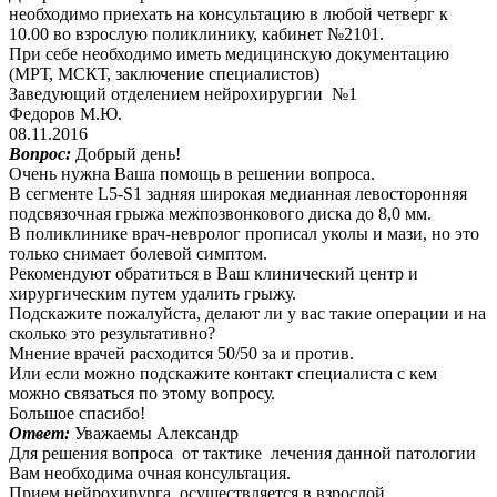
необходимо приехать на консультацию в любой четверг к
10.00 во взрослую поликлинику, кабинет №2101.
При себе необходимо иметь медицинскую документацию
(МРТ, МСКТ, заключение специалистов)
Заведующий отделением нейрохирургии №1
Федоров М.Ю.
08.11.2016
Вопрос:
Добрый день!
Очень нужна Ваша помощь в решении вопроса.
В сегменте L5-S1 задняя широкая медианная левосторонняя
подсвязочная грыжа межпозвонкового диска до 8,0 мм.
В поликлинике врач-невролог прописал уколы и мази, но это
только снимает болевой симптом.
Рекомендуют обратиться в Ваш клинический центр и
хирургическим путем удалить грыжу.
Подскажите пожалуйста, делают ли у вас такие операции и на
сколько это результативно?
Мнение врачей расходится 50/50 за и против.
Или если можно подскажите контакт специалиста с кем
можно связаться по этому вопросу.
Большое спасибо!
Ответ:
Уважаемы Александр
Для решения вопроса от тактике лечения данной патологии
Вам необходима очная консультация.
Прием нейрохирурга осуществляется в взрослой