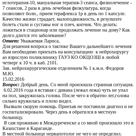
иглотерапия-10, мануальная терапия-3 сеанса, физиолечение -
7 сеансов, 2 раза в день лечебная физкультура, когда
позволяют боли., прием терафлекса 1р в день по 1 капсуле.
Качество жизни страдает, малоподвижность, в результате
болеть стали и суставы ног и плеч, копчик. Что делать:
ложиться в стационар или продолжать лечение на дому? Как
долго длится это заболевание?
Ответ:
Уважаемая Лариса,
Для решения вопроса о тактике Вашего дальнейшего лечения
Вам необходимо приехать на консультацию к нейрохирургу
ао взрослую поликлинику ГАУЗ КО ОКЦОЗШ в любой
четверг к 10 ч. в каб. 2101.
Зав. нейрохирургическим отделением № 1 к.м.н. Федоров
М.Ю.
15.02.2016
Вопрос:
Добрый день. Со мной произошла странная ситуация.
6.02.2016 года я вставая с дивана (лежал лежа) чуть не упал
на пол, закружилась голова. После чего я обратно лег,голова
сильно кружилась и плохо видел.
Вызвали скорую помощь. Приехав не поставили диагноз и не
госпитализировали. Через день я обратился в местную
больницу.
Я сам проживаю в Междуреченске а со мной произошло это в
Казахстане в Караганде.
В местной больнице нервапотолог не чего не определил.