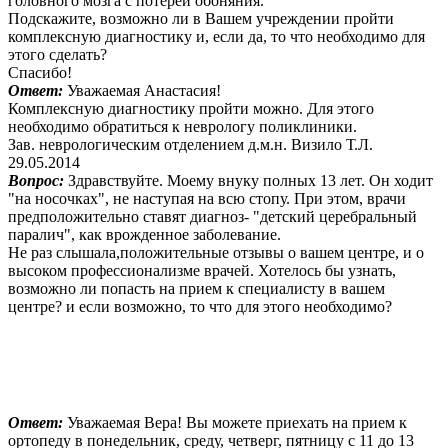
головного мозга с потерей обоняния.
Подскажите, возможно ли в Вашем учреждении пройти
комплексную диагностику и, если да, то что необходимо для
этого сделать?
Спасибо!
Ответ:
Уважаемая Анастасия!
Комплексную диагностику пройти можно. Для этого
необходимо обратиться к неврологу поликлиники.
Зав. неврологическим отделением д.м.н. Визило Т.Л.
29.05.2014
Вопрос:
Здравствуйте. Моему внуку полных 13 лет. Он ходит
"на носочках", не наступая на всю стопу. При этом, врачи
предположительно ставят диагноз- "детский церебральный
паралич", как врожденное заболевание.
Не раз слышала,положительные отзывы о вашем центре, и о
высоком профессионализме врачей. Хотелось бы узнать,
возможно ли попасть на прием к специалисту в вашем
центре? и если возможно, то что для этого необходимо?
Ответ:
Уважаемая Вера! Вы можете приехать на прием к
ортопеду в понедельник, среду, четверг, пятницу с 11 до 13