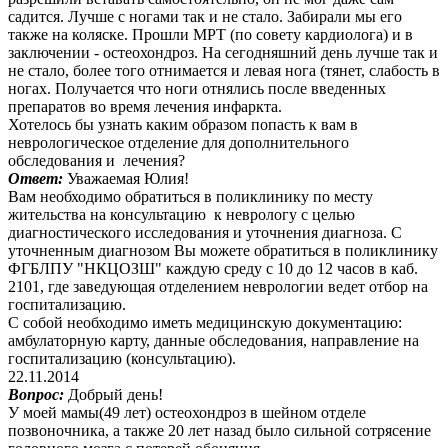
садится. Лучше с ногами так и не стало. Забирали мы его
также на коляске. Прошли МРТ (по совету кардиолога) и в
заключении - остеохондроз. На сегодняшний день лучше так и
не стало, более того отнимается и левая нога (тянет, слабость в
ногах. Получается что ноги отнялись после введенных
препаратов во время лечения инфаркта.
Хотелось бы узнать каким образом попасть к вам в
неврологическое отделение для дополнительного
обследования и лечения?
Ответ:
Уважаемая Юлия!
Вам необходимо обратиться в поликлинику по месту
жительства на консультацию к неврологу с целью
диагностического исследования и уточнения диагноза. С
уточненным диагнозом Вы можете обратиться в поликлинику
ФГБЛПУ "НКЦОЗШ" каждую среду с 10 до 12 часов в каб.
2101, где заведующая отделением неврологии ведет отбор на
госпитализацию.
С собой необходимо иметь медицинскую документацию:
амбулаторную карту, данные обследования, направление на
госпитализацию (консультацию).
22.11.2014
Вопрос:
Добрый день!
У моей мамы(49 лет) остеохондроз в шейном отделе
позвоночника, а также 20 лет назад было сильной сотрясение