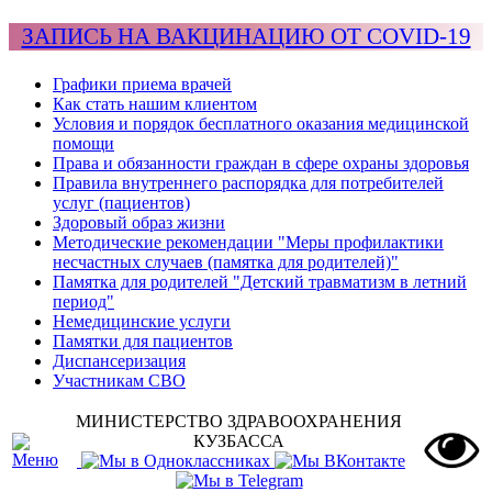
ЗАПИСЬ НА ВАКЦИНАЦИЮ ОТ COVID-19
Графики приема врачей
Как стать нашим клиентом
Условия и порядок бесплатного оказания медицинской
помощи
Права и обязанности граждан в сфере охраны здоровья
Правила внутреннего распорядка для потребителей
услуг (пациентов)
Здоровый образ жизни
Методические рекомендации "Меры профилактики
несчастных случаев (памятка для родителей)"
Памятка для родителей "Детский травматизм в летний
период"
Немедицинские услуги
Памятки для пациентов
Диспансеризация
Участникам СВО
МИНИСТЕРСТВО ЗДРАВООХРАНЕНИЯ
КУЗБАССА