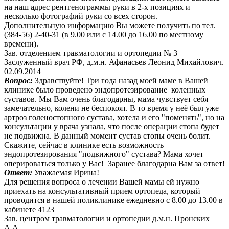
на наш адрес рентгенограммы руки в 2-х позициях и
несколько фотографий руки со всех сторон.
Дополнительную информацию Вы можете получить по тел.
(384-56) 2-40-31 (в 9.00 или с 14.00 до 16.00 по местному
времени).
Зав. отделением травматологии и ортопедии № 3
Заслуженный врач РФ, д.м.н. Афанасьев Леонид Михайлович.
02.09.2014
Вопрос:
Здравствуйте! Три года назад моей маме в Вашей
клинике было проведено эндопротезирование коленных
суставов. Мы Вам очень благодарны, мама чувствует себя
замечательно, колени не беспокоят. В то время у неё был уже
артроз голеностопного сустава, хотела и его "поменять", но на
консультации у врача узнала, что после операции стопа будет
не подвижна. В данный момент сустав стопы очень болит.
Скажите, сейчас в клинике есть возможность
эндопротезирования "подвижного" сустава? Мама хочет
оперироваться только у Вас! Заранее благодарна Вам за ответ!
Ответ:
Уважаемая Ирина!
Для решения вопроса о лечении Вашей мамы ей нужно
приехать на консультативный прием ортопеда, который
проводится в нашей поликлинике ежедневно с 8.00 до 13.00 в
кабинете 4123
Зав. центром травматологии и ортопедии д.м.н. Пронских
А.А.