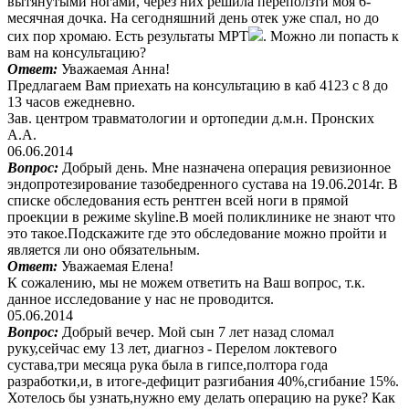
вытянутыми ногами, через них решила переползти моя 6-
месячная дочка. На сегодняшний день отек уже спал, но до
сих пор хромаю. Есть результаты МРТ
. Можно ли попасть к
вам на консультацию?
Ответ:
Уважаемая Анна!
Предлагаем Вам приехать на консультацию в каб 4123 с 8 до
13 часов ежедневно.
Зав. центром травматологии и ортопедии д.м.н. Пронских
А.А.
06.06.2014
Вопрос:
Добрый день. Мне назначена операция ревизионное
эндопротезирование тазобедренного сустава на 19.06.2014г. В
списке обследования есть рентген всей ноги в прямой
проекции в режиме skyline.В моей поликлинике не знают что
это такое.Подскажите где это обследование можно пройти и
является ли оно обязательным.
Ответ:
Уважаемая Елена!
К сожалению, мы не можем ответить на Ваш вопрос, т.к.
данное исследование у нас не проводится.
05.06.2014
Вопрос:
Добрый вечер. Мой сын 7 лет назад сломал
руку,сейчас ему 13 лет, диагноз - Перелом локтевого
сустава,три месяца рука была в гипсе,полтора года
разработки,и, в итоге-дефицит разгибания 40%,сгибание 15%.
Хотелось бы узнать,нужно ему делать операцию на руке?
Как