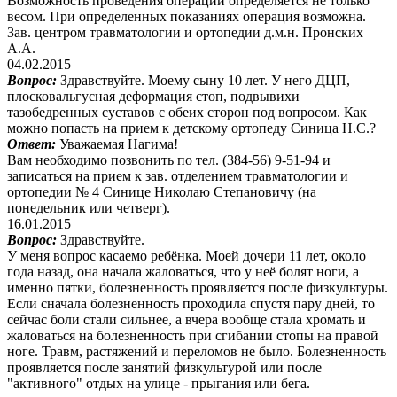
Возможность проведения операции определяется не только
весом. При определенных показаниях операция возможна.
Зав. центром травматологии и ортопедии д.м.н. Пронских
А.А.
04.02.2015
Вопрос:
Здравствуйте. Моему сыну 10 лет. У него ДЦП,
плосковальгусная деформация стоп, подвывихи
тазобедренных суставов с обеих сторон под вопросом. Как
можно попасть на прием к детскому ортопеду Синица Н.С.?
Ответ:
Уважаемая Нагима!
Вам необходимо позвонить по тел. (384-56) 9-51-94 и
записаться на прием к зав. отделением травматологии и
ортопедии № 4 Синице Николаю Степановичу (на
понедельник или четверг).
16.01.2015
Вопрос:
Здравствуйте.
У меня вопрос касаемо ребёнка. Моей дочери 11 лет, около
года назад, она начала жаловаться, что у неё болят ноги, а
именно пятки, болезненность проявляется после физкультуры.
Если сначала болезненность проходила спустя пару дней, то
сейчас боли стали сильнее, а вчера вообще стала хромать и
жаловаться на болезненность при сгибании стопы на правой
ноге. Травм, растяжений и переломов не было. Болезненность
проявляется после занятий физкультурой или после
"активного" отдых на улице - прыгания или бега.