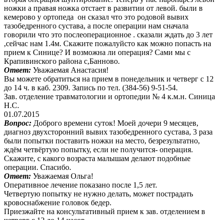
ножки а правая ножка отстает в развитии от левой. были в
кемерово у ортопеда он сказал что это родовой вывих
тазобедренного сустава, а после операции нам сначала
говорили что это послеоперационное . сказали ждать до 3 лет
,сейчас нам 1.4м. Скажите пожалуйсто как можно попасть на
прием к Синице? И возможна ли операция? Сами мы с
Крапивинского района с,Банново.
Ответ:
Уважаемая Анастасия!
Вы можете обратиться на прием в понедельник и четверг с 12
до 14 ч. в каб. 2309. Запись по тел. (384-56) 9-51-54.
Зав. отделение травматологии и ортопедии № 4 к.м.н. Синица
Н.С.
01.07.2015
Вопрос:
Доброго времени суток! Моей дочери 9 месяцев,
диагноз двухсторонний вывих тазобедренного сустава, 3 раза
были попытки поставить ножки на место, безрезультатно,
ждём четвёртую попытку, если не получится- операция.
Скажите, с какого возраста малышам делают подобные
операции. Спасибо.
Ответ:
Уважаемая Ольга!
Оперативное лечение показано после 1,5 лет.
Четвертую попытку не нужно делать, может пострадать
кровоснабжение головок бедер.
Приезжайте на консультативный прием к зав. отделением в