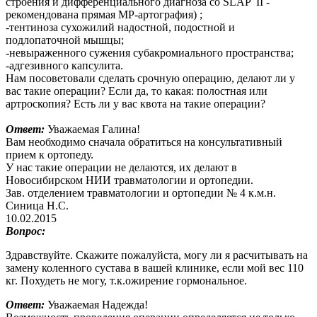
строения и дифференциального диагноза со SLAP II -
рекомендована прямая МР-артография) ;
-тентиноза сухожилий надостной, подостной и
подлопаточной мышцы;
-невыраженного сужения субакромиального пространства;
-адгезивного капсулита.
Нам посоветовали сделать срочную операцию, делают ли у
вас такие операции? Если да, то какая: полостная или
артроскопия? Есть ли у вас квота на такие операции?
Ответ:
Уважаемая Галина!
Вам необходимо сначала обратиться на консультативный
прием к ортопеду.
У нас такие операции не делаются, их делают в
Новосибирском НИИ травматологии и ортопедии.
Зав. отделением травматологии и ортопедии № 4 к.м.н.
Синица Н.С.
10.02.2015
Вопрос:
Здравствуйте. Скажите пожалуйста, могу ли я расчитывать на
замену коленного сустава в вашей клинике, если мой вес 110
кг. Похудеть не могу, т.к.ожирение гормональное.
Ответ:
Уважаемая Надежда!