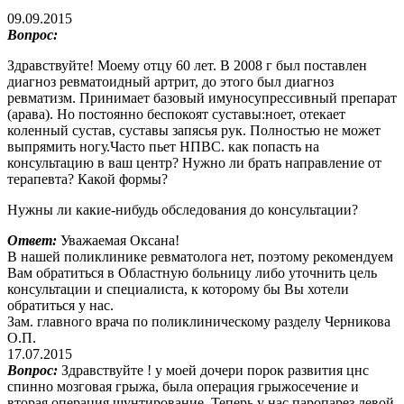
09.09.2015
Вопрос:
Здравствуйте! Моему отцу 60 лет. В 2008 г был поставлен
диагноз ревматоидный артрит, до этого был диагноз
ревматизм. Принимает базовый имуносупрессивный препарат
(арава). Но постоянно беспокоят суставы:ноет, отекает
коленный сустав, суставы запясья рук. Полностью не может
выпрямить ногу.Часто пьет НПВС. как попасть на
консультацию в ваш центр? Нужно ли брать направление от
терапевта? Какой формы?
Нужны ли какие-нибудь обследования до консультации?
Ответ:
Уважаемая Оксана!
В нашей поликлинике ревматолога нет, поэтому рекомендуем
Вам обратиться в Областную больницу либо уточнить цель
консультации и специалиста, к которому бы Вы хотели
обратиться у нас.
Зам. главного врача по поликлиническому разделу Черникова
О.П.
17.07.2015
Вопрос:
Здравствуйте ! у моей дочери порок развития цнс
спинно мозговая грыжа, была операция грыжосечение и
вторая операция шунтирование. Теперь у нас паропарез левой