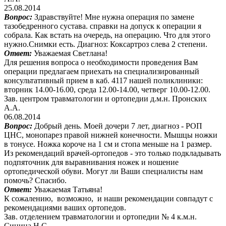
25.08.2014
Вопрос:
Здравствуйте! Мне нужна операция по замене
тазобедренного сустава. справки на допуск к операции я
собрала. Как встать на очередь, на операцию. Что для этого
нужно.Снимки есть. Диагноз: Коксартроз слева 2 степени.
Ответ:
Уважаемая Светлана!
Для решения вопроса о необходимости проведения Вам
операции предлагаем приехать на специализированный
консультативный прием в каб. 4117 нашей поликлиники:
вторник 14.00-16.00, среда 12.00-14.00, четверг 10.00-12.00.
Зав. центром травматологии и ортопедии д.м.н. Пронских
А.А.
06.08.2014
Вопрос:
Добрый день. Моей дочери 7 лет, диагноз - РОП
ЦНС, монопарез правой нижней конечности. Мышцы ножки
в тонусе. Ножка короче на 1 см и стопа меньше на 1 размер.
Из рекомендаций врачей-ортопедов - это только подкладывать
подпяточник для выравнивания ножек и ношение
ортопедической обуви. Могут ли Ваши специалисты нам
помочь? Спасибо.
Ответ:
Уважаемая Татьяна!
К сожалению, возможно, и наши рекомендации совпадут с
рекомендациями ваших ортопедов.
Зав. отделением травматологии и ортопедии № 4 к.м.н.
Синица Н.С.