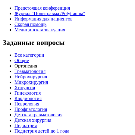
Предстоящая конференция
Журнал "Политравма /Polytrauma"
Информация для пациентов
Скорая помощь
Медицинская эвакуация
Заданные вопросы
Все категории
Общие
Ортопедия
Травматология
Нейрохирургия
Микрохирургия
Хирургия
Гинекология
Кардиология
Неврология
Профпатология
Детская травматология
Детская хирургия
Педиатрия
Педиатрия детей до 1 года