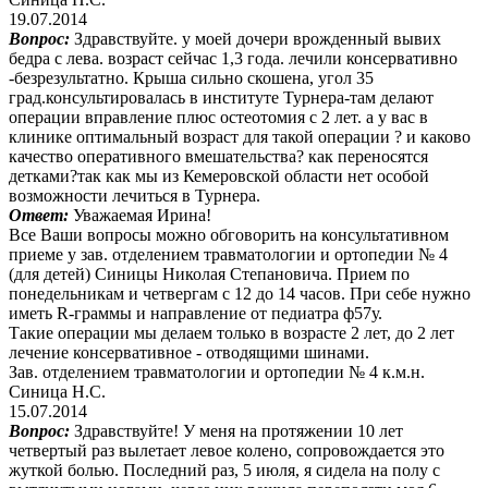
19.07.2014
Вопрос:
Здравствуйте. у моей дочери врожденный вывих
бедра с лева. возраст сейчас 1,3 года. лечили консервативно
-безрезультатно. Крыша сильно скошена, угол 35
град.консультировалась в институте Турнера-там делают
операции вправление плюс остеотомия с 2 лет. а у вас в
клинике оптимальный возраст для такой операции ? и каково
качество оперативного вмешательства? как переносятся
детками?так как мы из Кемеровской области нет особой
возможности лечиться в Турнера.
Ответ:
Уважаемая Ирина!
Все Ваши вопросы можно обговорить на консультативном
приеме у зав. отделением травматологии и ортопедии № 4
(для детей) Синицы Николая Степановича. Прием по
понедельникам и четвергам с 12 до 14 часов. При себе нужно
иметь R-граммы и направление от педиатра ф57у.
Такие операции мы делаем только в возрасте 2 лет, до 2 лет
лечение консервативное - отводящими шинами.
Зав. отделением травматологии и ортопедии № 4 к.м.н.
Синица Н.С.
15.07.2014
Вопрос:
Здравствуйте! У меня на протяжении 10 лет
четвертый раз вылетает левое колено, сопровождается это
жуткой болью. Последний раз, 5 июля, я сидела на полу с