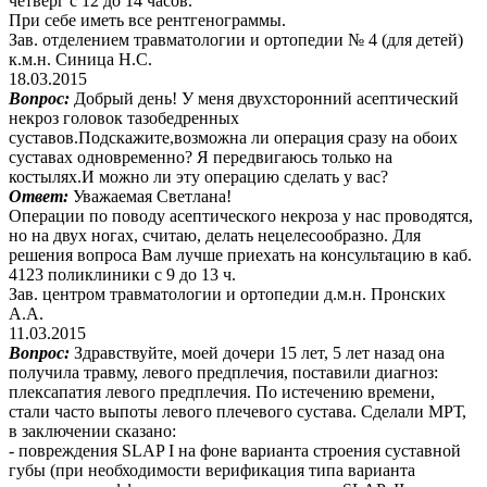
четверг с 12 до 14 часов.
При себе иметь все рентгенограммы.
Зав. отделением травматологии и ортопедии № 4 (для детей)
к.м.н. Синица Н.С.
18.03.2015
Вопрос:
Добрый день! У меня двухсторонний асептический
некроз головок тазобедренных
суставов.Подскажите,возможна ли операция сразу на обоих
суставах одновременно? Я передвигаюсь только на
костылях.И можно ли эту операцию сделать у вас?
Ответ:
Уважаемая Светлана!
Операции по поводу асептического некроза у нас проводятся,
но на двух ногах, считаю, делать нецелесообразно. Для
решения вопроса Вам лучше приехать на консультацию в каб.
4123 поликлиники с 9 до 13 ч.
Зав. центром травматологии и ортопедии д.м.н. Пронских
А.А.
11.03.2015
Вопрос:
Здравствуйте, моей дочери 15 лет, 5 лет назад она
получила травму, левого предплечия, поставили диагноз:
плексапатия левого предплечия. По истечению времени,
стали часто выпоты левого плечевого сустава. Сделали МРТ,
в заключении сказано:
- повреждения SLAP I на фоне варианта строения суставной
губы (при необходимости верификация типа варианта