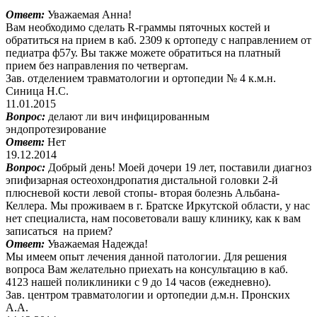
Ответ:
Уважаемая Анна!
Вам необходимо сделать R-граммы пяточных костей и
обратиться на прием в каб. 2309 к ортопеду с направлением от
педиатра ф57у. Вы также можете обратиться на платный
прием без направления по четвергам.
Зав. отделением травматологии и ортопедии № 4 к.м.н.
Синица Н.С.
11.01.2015
Вопрос:
делают ли вич инфицированным
эндопротезирование
Ответ:
Нет
19.12.2014
Вопрос:
Добрый день! Моей дочери 19 лет, поставили диагноз
эпифизарная остеохондропатия дистальной головки 2-й
плюсневой кости левой стопы- вторая болезнь Альбана-
Келлера. Мы проживаем в г. Братске Иркутской области, у нас
нет специалиста, нам посоветовали вашу клинику, как к вам
записаться на прием?
Ответ:
Уважаемая Надежда!
Мы имеем опыт лечения данной патологии. Для решения
вопроса Вам желательно приехать на консультацию в каб.
4123 нашей поликлиники с 9 до 14 часов (ежедневно).
Зав. центром травматологии и ортопедии д.м.н. Пронских
А.А.