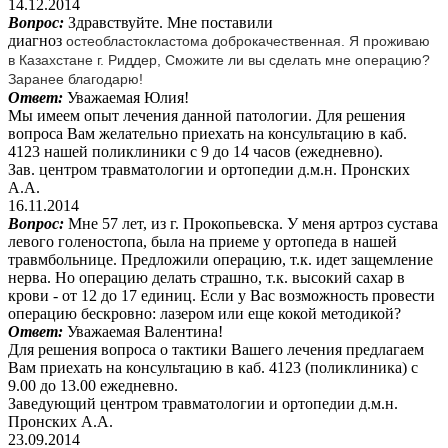
14.12.2014
Вопрос:
Здравствуйте. Мне поставили
диагноз
остеобластокластома доброкачественная. Я проживаю 
в Казахстане г. Риддер, Сможите ли вы сделать мне операцию? 
Заранее благодарю!
Ответ:
Уважаемая Юлия!
Мы имеем опыт лечения данной патологии. Для решения
вопроса Вам желательно приехать на консультацию в каб.
4123 нашей поликлиники с 9 до 14 часов (ежедневно).
Зав. центром травматологии и ортопедии д.м.н. Пронских
А.А.
16.11.2014
Вопрос:
Мне 57 лет, из г. Прокопьевска. У меня артроз сустава
левого голеностопа, была на приеме у ортопеда в нашей
травмбольнице. Предложили операцию, т.к. идет защемление
нерва. Но операцию делать страшно, т.к. высокий сахар в
крови - от 12 до 17 единиц. Если у Вас возможность провести
операцию бескровно: лазером или еще кокой методикой?
Ответ:
Уважаемая Валентина!
Для решения вопроса о тактики Вашего лечения предлагаем
Вам приехать на консультацию в каб. 4123 (поликлиника) с
9.00 до 13.00 ежедневно.
Заведующий центром травматологии и ортопедии д.м.н.
Пронских А.А.
23.09.2014