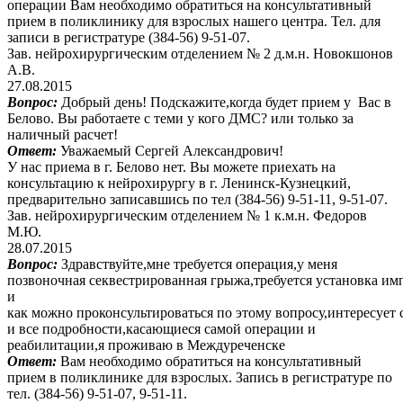
операции Вам необходимо обратиться на консультативный
прием в поликлинику для взрослых нашего центра. Тел. для
записи в регистратуре (384-56) 9-51-07.
Зав. нейрохирургическим отделением № 2 д.м.н. Новокшонов
А.В.
27.08.2015
Вопрос:
Добрый день! Подскажите,когда будет прием у Вас в
Белово. Вы работаете с теми у кого ДМС? или только за
наличный расчет!
Ответ:
Уважаемый Сергей Александрович!
У нас приема в г. Белово нет. Вы можете приехать на
консультацию к нейрохирургу в г. Ленинск-Кузнецкий,
предварительно записавшись по тел (384-56) 9-51-11, 9-51-07.
Зав. нейрохирургическим отделением № 1 к.м.н. Федоров
М.Ю.
28.07.2015
Вопрос:
Здравствуйте,мне требуется операция,у меня
позвоночная секвестрированная грыжа,требуется установка имп
и
как можно проконсультироваться по этому вопросу,интересует 
и все подробности,касающиеся самой операции и
реабилитации,я проживаю в Междуреченске
Ответ:
Вам необходимо обратиться на консультативный
прием в поликлинике для взрослых. Запись в регистратуре по
тел. (384-56) 9-51-07, 9-51-11.