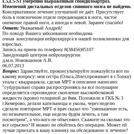
L5,L5-S1 умеренно выраженный спондилоартроз.
Изменений дистальных отделов спинного мозга не найдено.
Консервативное лечение улучшений не даёт. Присутствует
боль в поясничном отделе передающаяся в ноги, частое
онемение правой ноги, а иногда и левой. Заранее спасибо!
Ответ:
Уважаемый Андрей!
По поводу Вашего заболевания необходима
очная консультация нейрохирурга в нашей поликлиники для
взрослых.
Запись на прием по телефону 8(38456)95107
Заведующий центром нейрохирургии
д.м.н. Новокшонов А.В.
06.07.2013
Вопрос:
Здравствуйте, проконсультируйте пожалуйста вот по
какому вопросу: моя сестра (Ольга,28лет,проживает в г.Топки)
упала с квадрацикла, сделав МРТ в описании написано:
"субдурально справа распростроняясь на все полушарие
определяется серповидное скопление высокобелковой
жидкости (крови) толщиной до 8мм. Положили в ГКБ № 3
г.Кемерово, делали капельницы и уколы, через неделю
сделали повторное МРТ и врач сказал что "уменьшение есть,
но незначительное, еще неделю будем лечить, а там
посмотрим", а что-кого не объесняют. Скажите на сколько это
все серьезно? И можно ли обойтись без операции. Может ей
лучше приехать в вашу клинику на обследование и лечение?