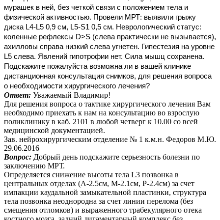
мурашек в ней, без четкой связи с положением тела и
физической активностью. Провели МРТ: выявили грыжу
диска L4-L5 0,9 см, L5-S1 0,5 см. Неврологический статус:
коленные рефлексы D>S (слева практически не вызывается),
ахилловы справа низкий слева угнетен. Гипестезия на уровне
L5 слева. Явлений гипотрофии нет. Сила мышц сохранена.
Подскажите пожалуйста возможна ли в вашей клинике
дистанционная консультация снимков, для решения вопроса
о необходимости хирургического лечения?
Ответ:
Уважаемый Владимир!
Для решения вопроса о тактике хирургического лечения Вам
необходимо приехать к нам на консультацию во взрослую
поликлинику в каб. 2101 в любой четверг к 10.00 со всей
медицинской документацией.
Зав. нейрохирургическим отделение № 1 к.м.н. Федоров М.Ю.
29.06.2016
Вопрос:
Добрый день подскажите серьезность болезни по
заключению МРТ.
Определяется снижение высоты тела L3 позвонка в
центральных отделах (А-2.5см, М-2.1см, Р-2.4см) за счет
импакции каудальной замыкательной пластинки, структура
тела позвонка неоднородна за счет линии перелома (без
смещения отломков) и выраженного трабекулярного отека
костного мозга, задний лигаментарный комплекс без