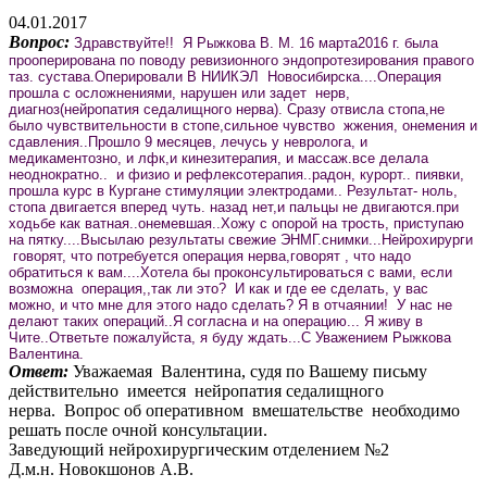
04.01.2017
Вопрос:
Здравствуйте!! Я Рыжкова В. М. 16 марта2016 г. была
прооперирована по поводу ревизионного эндопротезирования правого
таз. сустава.Оперировали В НИИКЭЛ Новосибирска....Операция
прошла с осложнениями, нарушен или задет нерв,
диагноз(нейропатия седалищного нерва). Сразу отвисла стопа,не
было чувствительности в стопе,сильное чувство жжения, онемения и
сдавления..Прошло 9 месяцев, лечусь у невролога, и
медикаментозно, и лфк,и кинезитерапия, и массаж.все делала
неоднократно.. и физио и рефлексотерапия..радон, курорт.. пиявки,
прошла курс в Кургане стимуляции электродами.. Результат- ноль,
стопа двигается вперед чуть. назад нет,и пальцы не двигаются.при
ходьбе как ватная..онемевшая..Хожу с опорой на трость, приступаю
на пятку....Высылаю результаты свежие ЭНМГ.снимки...Нейрохирурги
говорят, что потребуется операция нерва,говорят , что надо
обратиться к вам....Хотела бы проконсультироваться с вами, если
возможна операция,,так ли это? И как и где ее сделать, у вас
можно, и что мне для этого надо сделать? Я в отчаянии! У нас не
делают таких операций..Я согласна и на операцию... Я живу в
Чите..Ответьте пожалуйста, я буду ждать...С Уважением Рыжкова
Валентина.
Ответ:
Уважаемая Валентина, судя по Вашему письму
действительно имеется нейропатия седалищного
нерва. Вопрос об оперативном вмешательстве необходимо
решать после очной консультации.
Заведующий нейрохирургическим отделением №2
Д.м.н. Новокшонов А.В.