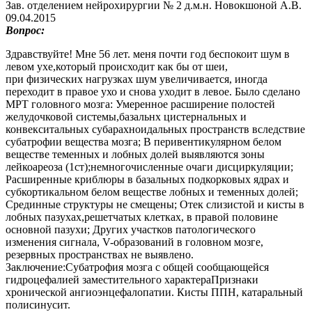
Зав. отделением нейрохирургии № 2 д.м.н. Новокшоной А.В.
09.04.2015
Вопрос:
Здравствуйте! Мне 56 лет. меня почти год беспокоит шум в
левом ухе,который происходит как бы от шеи,
при физических нагрузках шум увеличивается, иногда
переходит в правое ухо и снова уходит в левое. Было сделано
МРТ головного мозга: Умеренное расширение полостей
желудочковой системы,базальнх цистернальных и
конвекситальных субарахноидальных пространств вследствие
субатрофии вещества мозга; В перивентикулярном белом
веществе теменных и лобных долей выявляются зоны
лейкоареоза (1ст);немногочисленные очаги дисциркуляции;
Расширенные криблюры в базальных подкорковых ядрах и
субкортикальном белом веществе лобных и теменных долей;
Срединные структуры не смещены; Отек слизистой и кисты в
лобных пазухах,решетчатых клетках, в правой половине
основной пазухи; Других участков патологического
изменения сигнала, V-образований в головном мозге,
резервных пространствах не выявлено.
Заключение:Субатрофия мозга с общей сообщающейся
гидроцефалией заместительного характераПризнаки
хронической ангиоэнцефалопатии. Кисты ППН, катаральный
полисинусит.