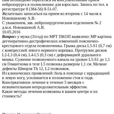
нейрохирурга в поликлинике для взрослых. Запись по тел. в
регистратуре 8 (384-56) 9-51-07.
Желательно записаться на прием во вторник с 14 часов к
Новокшонову А.В.
С уважением, зав. нейрохирургическим отделением № 2
д.м.н. Новокшоной А.В.
10.05.2016
Вопрос:
у мужа (31год) по МРТ ПКОП выявлено: МР картина
дегенеративно-дистрофических изменений пояснично-
крестцового отдела позвоночника. Грыжа диска L5-S1 (0,7 см)
с компрессией левого нервного корешка. Протрузии дисков
L2-L3 (0,4 см), L4-L5 (0,3 см) с деформацией дурального
мешка. Сужение позвоночного канала на уровне L5-S1 до 1,1
см Гемангиома в теле L5 позвонка размером 1,1 см. Мелкие
дефекты Шморля Th 12, L2 позвонков.
Из клинических проявлений: боль в пояснице с иррадиацией
в левую ногу, усиливается в положении стоя и сидя.
Консервативное лечение в течение 5 месяцев с
незначительным непродолжительным эффектом.
Какие методы лечения возможны в вашем центре и их
стоимость?