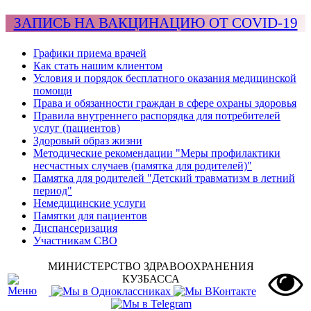
ЗАПИСЬ НА ВАКЦИНАЦИЮ ОТ COVID-19
Графики приема врачей
Как стать нашим клиентом
Условия и порядок бесплатного оказания медицинской
помощи
Права и обязанности граждан в сфере охраны здоровья
Правила внутреннего распорядка для потребителей
услуг (пациентов)
Здоровый образ жизни
Методические рекомендации "Меры профилактики
несчастных случаев (памятка для родителей)"
Памятка для родителей "Детский травматизм в летний
период"
Немедицинские услуги
Памятки для пациентов
Диспансеризация
Участникам СВО
МИНИСТЕРСТВО ЗДРАВООХРАНЕНИЯ
КУЗБАССА