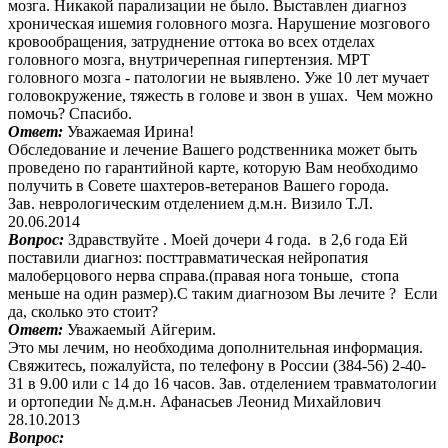
мозга. Никакой парализации не было. Выставлен диагноз
хроническая ишемия головного мозга. Нарушение мозгового
кровообращения, затруднение оттока во всех отделах
головного мозга, внутричерепная гипертензия. МРТ
головного мозга - патологии не выявлено. Уже 10 лет мучает
головокружение, тяжесть в голове и звон в ушах. Чем можно
помочь? Спасибо.
Ответ:
Уважаемая Ирина!
Обследование и лечение Вашего родственника может быть
проведено по гарантийной карте, которую Вам необходимо
получить в Совете шахтеров-ветеранов Вашего города.
Зав. неврологическим отделением д.м.н. Визило Т.Л.
20.06.2014
Вопрос:
Здравствуйте . Моей дочери 4 года. в 2,6 года Ей
поставили диагноз: посттравматическая нейропатия
малоберцового нерва справа.(правая нога тоньше, стопа
меньше на один размер).С таким диагнозом Вы лечите ? Если
да, сколько это стоит?
Ответ:
Уважаемый Айгерим.
Это мы лечим, но необходима дополнительная информация.
Свяжитесь, пожалуйста, по телефону в России (384-56) 2-40-
31 в 9.00 или с 14 до 16 часов. Зав. отделением травматологии
и ортопедии № д.м.н. Афанасьев Леонид Михайлович
28.10.2013
Вопрос: