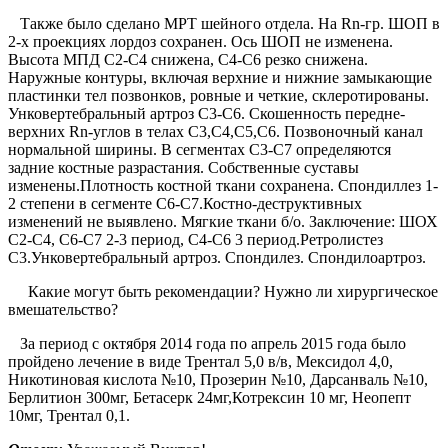
Также было сделано МРТ шейного отдела. На Rn-гр. ШОП в
2-х проекциях лордоз сохранен. Ось ШОП не изменена.
Высота МПД С2-С4 снижена, С4-С6 резко снижена.
Наружные контуры, включая верхние и нижние замыкающие
пластинки тел позвонков, ровные и четкие, склеротированы.
Унковертебральный артроз С3-С6. Скошенность передне-
верхних Rn-углов в телах С3,С4,С5,С6. Позвоночный канал
нормальной ширины. В сегментах С3-С7 определяются
задние костные разрастания. Собственные суставы
изменены.Плотность костной ткани сохранена. Спондиллез 1-
2 степени в сегменте С6-С7.Костно-деструктивных
изменений не выявлено. Мягкие ткани б/о. Заключение: ШОХ
С2-С4, С6-С7 2-3 период, С4-С6 3 период.Ретролистез
С3.Унковертебральный артроз. Спондилез. Спондилоартроз.
Какие могут быть рекомендации? Нужно ли хирургическое
вмешательство?
За период с октября 2014 года по апрель 2015 года было
пройдено лечение в виде Трентал 5,0 в/в, Мексидол 4,0,
Никотиновая кислота №10, Прозерин №10, Дарсанваль №10,
Берлитион 300мг, Бетасерк 24мг,Котрексин 10 мг, Неопепт
10мг, Трентал 0,1.