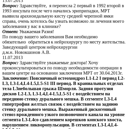
15.07.2013
Вопрос:
Здравствуйте, я перенесла 2 первый в 1992 второй в
1993 инсульта после чего начались эриприпадки, МРТ
выявила арахноидальную кисту средней черепной ямки
справа, очень хотелось бы узнать возможно ли лечения моего
заболевания у вас в клинике?
Ответ:
Уважаемая Разия!
По поводу вашего заболевания Вам необходимо
обязательно обратиться к нейрохирургу по месту жительства.
Заведующий центром нейрохирургии
д.м.н. Новокшонов А.В.
11.07.2013
Вопрос:
Здравствуйте уважаемые доктора! Хочу
проконсультироваться по поводу необходимости операции в
вашем центре на основании заключения МРТ от 30.04.2013г.
Заключение: Поясничный остеохондроз L1-L2 I период L2-
L3, L3-L4,L4-L5,L5-S1 III период. В краниальных отделах
тела L3небольшая грыжа Шморля. Задняя протузия
дисков L2-L3, L3-L4,L4-L5,L5-S1 с воздействием на
переднюю стенку дурального мешка. В сегменте L3-L4
гипертрофия желтых связок с воздействием на заднюю
стенку дурального мешка. Выраженный дискогенный
стеноз врожденного узкого позвоночного канала на уровне
сегмента L3-L4со сдавлением корешков конского хвоста,
нарушением ликворопульсации. В сегментах L3-L4,L4-