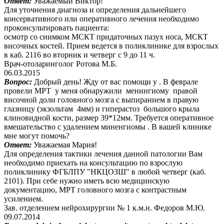
Ответ:
Уважаемый Виктор!
Для уточнения диагноза и определения дальнейшего
консервативного или оперативного лечения необходимо
проконсультировать пациента:
осмотр со снимком МСКТ придаточных пазух носа, МСКТ
височных костей. Прием ведется в поликлинике для взрослых
в каб. 2116 во вторник и четверг с 9 до 11 ч.
Врач-отоларинголог Ротова М.Б.
06.03.2015
Вопрос:
Добрый день! Жду от вас помощи у . В феврале
провели МРТ у меня обнаружили менингиому правой
височной доли головного мозга с выпиранием в правую
глазницу (экзольтам 4мм) и гиперастоз большого крыла
клиновидной кости, размер 39*12мм. Требуется оперативное
вмешательство с удалением миненгиомы . В вашей клинике
мне могут помочь?
Ответ:
Уважаемая Мария!
Для определения тактики лечения данной патологии Вам
необходимо приехать на консультацию по взрослую
поликлинику ФГБЛПУ "НКЦОЗШ" в любой четверг (каб.
2101). При себе нужно иметь всю медицинскую
документацию, МРТ головного мозга с контрастным
усилением.
Зав. отделением нейрохирургии № 1 к.м.н. Федоров М.Ю.
09.07.2014