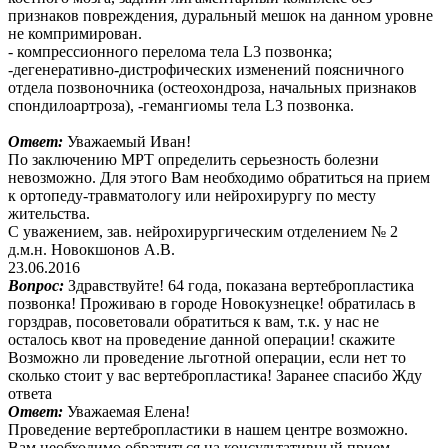
признаков повреждения, дуральный мешок на данном уровне
не компримирован.
- компрессионного перелома тела L3 позвонка;
-дегенеративно-дистрофических изменений поясничного
отдела позвоночника (остеохондроза, начальных признаков
спондилоартроза), -гемангиомы тела L3 позвонка.
Ответ:
Уважаемый Иван!
По заключению МРТ определить серьезность болезни
невозможно. Для этого Вам необходимо обратиться на прием
к ортопеду-травматологу или нейрохирургу по месту
жительства.
С уважением, зав. нейрохирургическим отделением № 2
д.м.н. Новокшонов А.В.
23.06.2016
Вопрос:
Здравствуйте! 64 года, показана вертебропластика
позвонка! Проживаю в городе Новокузнецке! обратилась в
горздрав, посоветовали обратиться к вам, т.к. у нас не
осталось квот на проведение данной операции! скажите
Возможно ли проведение льготной операции, если нет то
сколько стоит у вас вертебропластика! Заранее спасибо Жду
ответа
Ответ:
Уважаемая Елена!
Проведение вертебропластики в нашем центре возможно.
Вам необходимо обратиться на консультативный прием