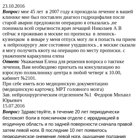
23.10.2016
Вопрос:
мне 45 лет в 2007 году я проходила лечение в вашей
клинике мне был поставлен диагноз гидроцифалия после
старой аварии предложили операцию я отказалась ,не
понимала всей серьезности.врач лечащий Николаев А В
сейчас я проживаю в москве но прописка в ленинск-
кузнецком в январе у меня отпуск могу ли я попасть на прием
к нейрохирургу ,мое состояние ухудшилось , в москве сказали
я могу получить квоту на операцию по месту прописки. с
уважением каракулина елена
Ответ:
Уважаемая Елена для решения вопроса о тактике
лечения, Вам необходимо приехать на консультацию во
взрослую поликлинику центра в любой четверг к 10.00,
кабинет №2101.
При себе иметь всю медицинскую документацию
(медицинскую карточку, МРТ головного мозга)
Зав. нейрохирургическим отделением №1 Федоров Михаил
Юрьевич
15.07.2016
Вопрос:
Здравствуйте, в течение 20 лет периодически
беспокоят боли в поясничном отделе с иррадиацией в
ягодичную область и по задней поверхности сначала правой
затем левой ноги. В последние 10 лет появилось
периодическое онемение левой ноги, ощущение ползания