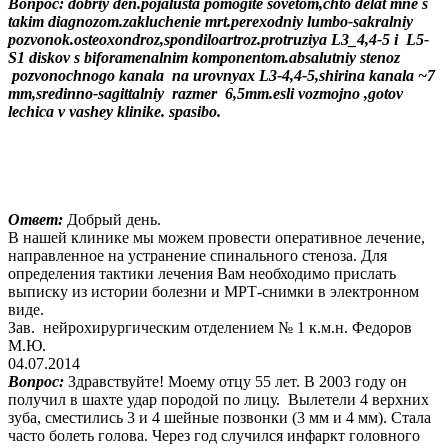
Вопрос:
dobriy den.pojalusta pomogite sovetom,chto delat mne s
takim diagnozom.zakluchenie mrt.perexodniy lumbo-sakralniy
pozvonok.osteoxondroz,spondiloartroz.protruziya L3_4,4-5 i L5-
S1 diskov s biforamenalnim komponentom.absalutniy stenoz
pozvonochnogo kanala na urovnyax L3-4,4-5,shirina kanala ~7
mm,sredinno-sagittalniy razmer 6,5mm.esli vozmojno ,gotov
lechica v vashey klinike. spasibo.
Ответ:
Добрый день.
В нашей клинике мы можем провести оперативное лечение,
направленное на устранение спинального стеноза. Для
определения тактики лечения Вам необходимо прислать
выписку из истории болезни и МРТ-снимки в электронном
виде.
Зав. нейрохирургическим отделением № 1 к.м.н. Федоров
М.Ю.
04.07.2014
Вопрос:
Здравствуйте! Моему отцу 55 лет. В 2003 году он
получил в шахте удар породой по лицу. Вылетели 4 верхних
зуба, сместились 3 и 4 шейные позвонки (3 мм и 4 мм). Стала
часто болеть голова. Через год случился инфаркт головного