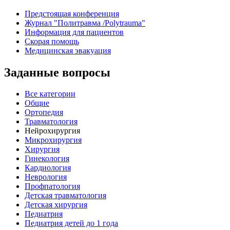
Предстоящая конференция
Журнал "Политравма /Polytrauma"
Информация для пациентов
Скорая помощь
Медицинская эвакуация
Заданные вопросы
Все категории
Общие
Ортопедия
Травматология
Нейрохирургия
Микрохирургия
Хирургия
Гинекология
Кардиология
Неврология
Профпатология
Детская травматология
Детская хирургия
Педиатрия
Педиатрия детей до 1 года