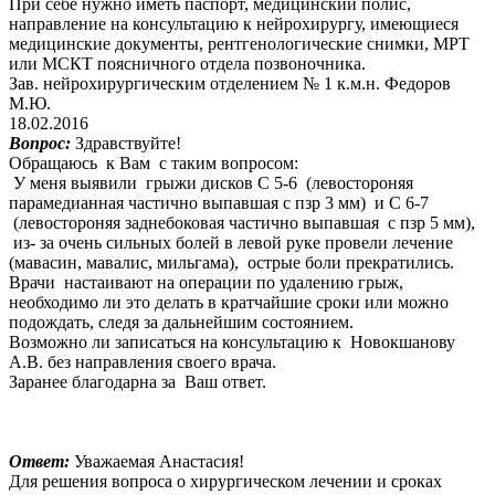
При себе нужно иметь паспорт, медицинский полис,
направление на консультацию к нейрохирургу, имеющиеся
медицинские документы, рентгенологические снимки, МРТ
или МСКТ поясничного отдела позвоночника.
Зав. нейрохирургическим отделением № 1 к.м.н. Федоров
М.Ю.
18.02.2016
Вопрос:
Здравствуйте!
Обращаюсь к Вам с таким вопросом:
У меня выявили грыжи дисков С 5-6 (левостороняя
парамедианная частично выпавшая с пзр 3 мм) и С 6-7
(левостороняя заднебоковая частично выпавшая с пзр 5 мм),
из- за очень сильных болей в левой руке провели лечение
(мавасин, мавалис, мильгама), острые боли прекратились.
Врачи настаивают на операции по удалению грыж,
необходимо ли это делать в кратчайшие сроки или можно
подождать, следя за дальнейшим состоянием.
Возможно ли записаться на консультацию к Новокшанову
А.В. без направления своего врача.
Заранее благодарна за Ваш ответ.
Ответ:
Уважаемая Анастасия!
Для решения вопроса о хирургическом лечении и сроках