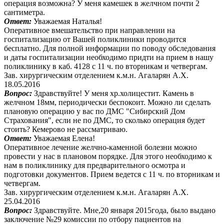
операция возможна? У меня камешек в желчном почти 2
сантиметра.
Ответ:
Уважаемая Наталья!
Оперативное вмешательство при направлении на
госпитализацию от Вашей поликлиники проводится
бесплатно. Для полной информации по поводу обследования
и даты госпитализации необходимо придти на прием в нашу
поликлинику в каб. 4128 с 11 ч. по вторникам и четвергам.
Зав. хирургическим отделением к.м.н. Агаларян А.Х.
18.05.2016
Вопрос:
Здравствуйте! У меня хр.холицестит. Камень в
желчном 18мм, периодически беспокоит. Можно ли сделать
плановую операцию у вас по ДМС "Сибирский Дом
Страхования", если не по ДМС, то сколько операция будет
стоить? Кемерово не рассматриваю.
Ответ:
Уважаемая Елена!
Оперативное лечение желчно-каменной болезни можно
провести у нас в плановом порядке. Для этого необходимо к
нам в поликлинику для предварительного осмотра и
подготовки документов. Прием ведется с 11 ч. по вторникам и
четвергам.
Зав. хирургическим отделением к.м.н. Агаларян А.Х.
25.04.2016
Вопрос:
Здравствуйте. Мне,20 января 2015года, было выдано
заключение №29 комиссии по отбору пациентов на