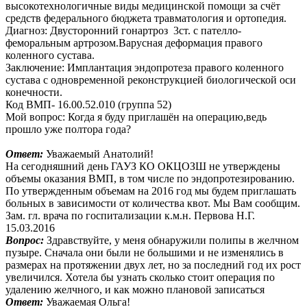
высокотехнологичные виды медицинской помощи за счёт
средств федерального бюджета травматология и ортопедия.
Диагноз: Двусторонний гонартроз 3ст. с пателло-
феморальным артрозом.Варусная деформация правого
коленного сустава.
Заключение: Имплантация эндопротеза правого коленного
сустава с одновременной реконструкцией биологической оси
конечности.
Код ВМП- 16.00.52.010 (группа 52)
Мой вопрос: Когда я буду приглашён на операцию,ведь
прошло уже полтора года?
Ответ:
Уважаемый Анатолий!
На сегодняшний день ГАУЗ КО ОКЦОЗШ не утверждены
объемы оказания ВМП, в том числе по эндопротезированию.
По утвержденным объемам на 2016 год мы будем приглашать
больных в зависимости от количества квот. Мы Вам сообщим.
Зам. гл. врача по госпитализации к.м.н. Первова Н.Г.
15.03.2016
Вопрос:
Здравствуйте, у меня обнаружили полипы в желчном
пузыре. Сначала они были не большими и не изменялись в
размерах на протяжении двух лет, но за последний год их рост
увеличился. Хотела бы узнать сколько стоит операция по
удалению желчного, и как можно плановой записаться
Ответ:
Уважаемая Ольга!