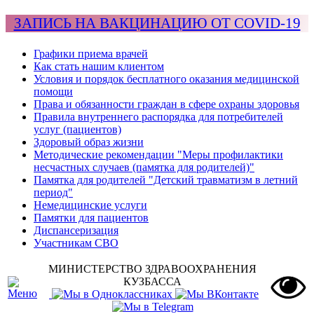
ЗАПИСЬ НА ВАКЦИНАЦИЮ ОТ COVID-19
Графики приема врачей
Как стать нашим клиентом
Условия и порядок бесплатного оказания медицинской
помощи
Права и обязанности граждан в сфере охраны здоровья
Правила внутреннего распорядка для потребителей
услуг (пациентов)
Здоровый образ жизни
Методические рекомендации "Меры профилактики
несчастных случаев (памятка для родителей)"
Памятка для родителей "Детский травматизм в летний
период"
Немедицинские услуги
Памятки для пациентов
Диспансеризация
Участникам СВО
МИНИСТЕРСТВО ЗДРАВООХРАНЕНИЯ
КУЗБАССА