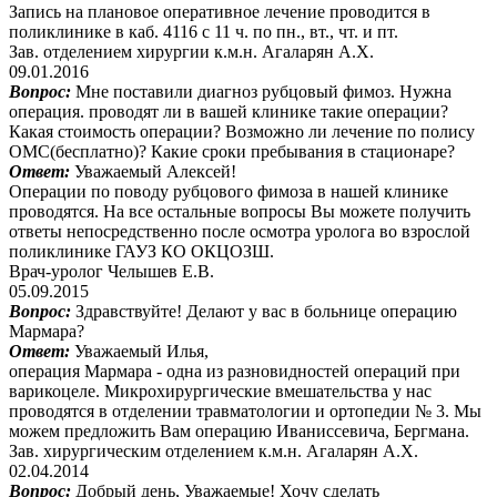
Запись на плановое оперативное лечение проводится в
поликлинике в каб. 4116 с 11 ч. по пн., вт., чт. и пт.
Зав. отделением хирургии к.м.н. Агаларян А.Х.
09.01.2016
Вопрос:
Мне поставили диагноз рубцовый фимоз. Нужна
операция. проводят ли в вашей клинике такие операции?
Какая стоимость операции? Возможно ли лечение по полису
ОМС(бесплатно)? Какие сроки пребывания в стационаре?
Ответ:
Уважаемый Алексей!
Операции по поводу рубцового фимоза в нашей клинике
проводятся. На все остальные вопросы Вы можете получить
ответы непосредственно после осмотра уролога во взрослой
поликлинике ГАУЗ КО ОКЦОЗШ.
Врач-уролог Челышев Е.В.
05.09.2015
Вопрос:
Здравствуйте! Делают у вас в больнице операцию
Мармара?
Ответ:
Уважаемый Илья,
операция Мармара - одна из разновидностей операций при
варикоцеле. Микрохирургические вмешательства у нас
проводятся в отделении травматологии и ортопедии № 3. Мы
можем предложить Вам операцию Иваниссевича, Бергмана.
Зав. хирургическим отделением к.м.н. Агаларян А.Х.
02.04.2014
Вопрос:
Добрый день, Уважаемые! Хочу сделать