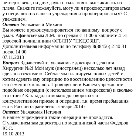
четверть века, на днях, рука начала опять выскакивать из
плеча. Скажите пожалуйста, могу ли я проконсультироваться
у специалистов вашего учреждения и прооперироваться? С
уважением.
Ответ:
Уважаемый Михаил
Вы можете проконсультироваться по данному вопросу с
д.м.н. Афанасьевым Л.М. по средам с 11.00 в кабинете 4131
взрослой поликлиники ФГБЛПУ "НКЦОЗШ".
Дополнительная информация по телефону 8(38456) 2-40-31
после 14.00
07.11.2013
Вопрос:
Здравствуйте, уважаемые доктора отделения
Хирургии №2! Мой муж (иностранец) несколько лет назад
сделал вазектомию. Сейчас мы планируем новых детей и
хотим сделать ему операцию по восстановлению целостности
его семенных каналов. Проводят ли в Вашем учреждении
подобные операции (с использованием микроскопа) и сколько
это стоит? Как задолго можно договориться о
консультативном приеме и операции, т.к. время пребывания
его в России ограничено - январь 2014?
Ответ:
Уважаемая Наталия
В нашем учреждении такие операции не проводятся.
С уважением зам директора по медицинской части Федоров
Ю.С.
19.10.2013