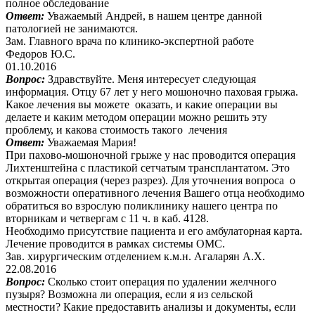
полное обследование
Ответ:
Уважаемый Андрей, в нашем центре данной
патологией не занимаются.
Зам. Главного врача по клинико-экспертной работе
Федоров Ю.С.
01.10.2016
Вопрос:
Здравствуйте. Меня интересует следующая
информация. Отцу 67 лет у него мошоночно паховая грыжа.
Какое лечения вы можете оказать, и какие операции вы
делаете и каким методом операции можно решить эту
проблему, и какова стоимость такого лечения
Ответ:
Уважаемая Мария!
При пахово-мошоночной грыже у нас проводится операция
Лихтенштейна с пластикой сетчатым трансплантатом. Это
открытая операция (через разрез). Для уточнения вопроса о
возможности оперативного лечения Вашего отца необходимо
обратиться во взрослую поликлинику нашего центра по
вторникам и четвергам с 11 ч. в каб. 4128.
Необходимо присутствие пациента и его амбулаторная карта.
Лечение проводится в рамках системы ОМС.
Зав. хирургическим отделением к.м.н. Агаларян А.Х.
22.08.2016
Вопрос:
Сколько стоит операция по удалении желчного
пузыря? Возможна ли операция, если я из сельской
местности? Какие предоставить анализы и документы, если