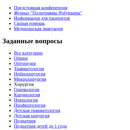
Предстоящая конференция
Журнал "Политравма /Polytrauma"
Информация для пациентов
Скорая помощь
Медицинская эвакуация
Заданные вопросы
Все категории
Общие
Ортопедия
Травматология
Нейрохирургия
Микрохирургия
Хирургия
Гинекология
Кардиология
Неврология
Профпатология
Детская травматология
Детская хирургия
Педиатрия
Педиатрия детей до 1 года