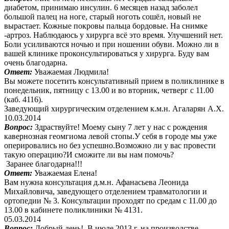
диабетом, принимаю инсулин. 6 месяцев назад заболел
большой палец на ноге, старый ноготь сошёл, новый не
вырастает. Кожные покровы пальца бордовые. На снимке
-артроз. Наблюдаюсь у хирурга всё это время. Улучшений нет.
Боли усиливаются ночью и при ношении обуви. Можно ли в
вашей клинике проконсультироваться у хирурга. Буду вам
очень благодарна.
Ответ:
Уважаемая Людмила!
Вы можете посетить консультативный прием в поликлинике в
понедельник, пятницу с 13.00 и во вторник, четверг с 11.00
(каб. 4116).
Заведующий хирургическим отделением к.м.н. Агаларян А.Х.
10.03.2014
Вопрос:
Здраствуйте! Моему сыну 7 лет у нас с рождения
кавернозная геомгиома левой стопы.У себя в городе мы уже
оперировались но без успешно.Возможно ли у вас провести
такую операцию?И сможите ли вы нам помочь?
Заранее благодарна!!!
Ответ:
Уважаемая Елена!
Вам нужна консультация д.м.н. Афанасьева Леонида
Михайловича, заведующего отделением травматологии и
ортопедии № 3. Консультации проходят по средам с 11.00 до
13.00 в кабинете поликлиники № 4131.
05.03.2014
Вопрос:
Добрый день! В июле 2013 г, на производстве