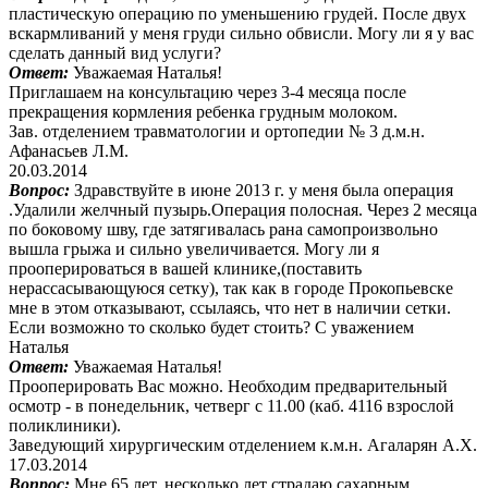
пластическую операцию по уменьшению грудей. После двух
вскармливаний у меня груди сильно обвисли. Могу ли я у вас
сделать данный вид услуги?
Ответ:
Уважаемая Наталья!
Приглашаем на консультацию через 3-4 месяца после
прекращения кормления ребенка грудным молоком.
Зав. отделением травматологии и ортопедии № 3 д.м.н.
Афанасьев Л.М.
20.03.2014
Вопрос:
Здравствуйте в июне 2013 г. у меня была операция
.Удалили желчный пузырь.Операция полосная. Через 2 месяца
по боковому шву, где затягивалась рана самопроизвольно
вышла грыжа и сильно увеличивается. Могу ли я
прооперироваться в вашей клинике,(поставить
нерассасывающуюся сетку), так как в городе Прокопьевске
мне в этом отказывают, ссылаясь, что нет в наличии сетки.
Если возможно то сколько будет стоить? С уважением
Наталья
Ответ:
Уважаемая Наталья!
Прооперировать Вас можно. Необходим предварительный
осмотр - в понедельник, четверг с 11.00 (каб. 4116 взрослой
поликлиники).
Заведующий хирургическим отделением к.м.н. Агаларян А.Х.
17.03.2014
Вопрос:
Мне 65 лет, несколько лет страдаю сахарным