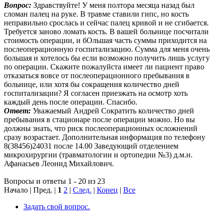
Вопрос:
Здравствуйте! У меня полтора месяца назад был
сломан палец на руке. В травме ставили гипс, но кость
неправильно срослась и сейчас палец кривой и не сгибается.
Требуется заново ломать кость. В вашей больнице посчитали
стоимость операции, и бОльшая часть суммы приходится на
послеоперационную госпитализацию. Сумма для меня очень
большая и хотелось бы если возможно получить лишь услугу
по операции. Скажите пожалуйста имеет ли пациент право
отказаться вовсе от послеоперационного пребывания в
больнице, или хотя бы сокращения количество дней
госпитализации? Я согласен приезжать на осмотр хоть
каждый день после операции. Спасибо.
Ответ:
Уважаемый Андрей Сократить количество дней
пребывания в стационаре после операции можно. Но вы
должны знать, что риск послеоперационных осложнений
сразу возрастает. Дополнительная информация по телефону
8(38456)24031 после 14.00 Заведующий отделением
микрохирургии (травматологии и ортопедии №3) д.м.н.
Афанасьев Леонид Михайлович.
Вопросы и ответы 1 - 20 из 23
Начало | Пред. |
1
2
|
След.
|
Конец
|
Все
Задать свой вопрос.