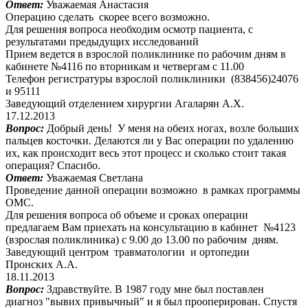
Ответ:
Уважаемая Анастасия
Операцию сделать скорее всего возможно.
Для решения вопроса необходим осмотр пациента, с
результатами предыдущих исследований
Прием ведется в взрослой поликлинике по рабочим дням в
кабинете №4116 по вторникам и четвергам с 11.00
Телефон регистратуры взрослой поликлиники (838456)24076
и 95111
Заведующий отделением хирургии Агаларян А.Х.
17.12.2013
Вопрос:
Добрый день! У меня на обеих ногах, возле больших
пальцев косточки. Делаются ли у Вас операции по удалению
их, как происходит весь этот процесс и сколько стоит такая
операция? Спасибо.
Ответ:
Уважаемая Светлана
Проведение данной операции возможно в рамках программы
ОМС.
Для решения вопроса об объеме и сроках операции
предлагаем Вам приехать на консультацию в кабинет №4123
(взрослая поликлиника) с 9.00 до 13.00 по рабочим дням.
Заведующий центром травматологии и ортопедии
Пронских А.А.
18.11.2013
Вопрос:
Здравствуйте. В 1987 году мне был поставлен
диагноз "вывих привычный" и я был прооперирован. Спустя