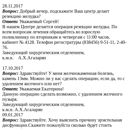
28.11.2017
Вопрос:
Добрый вечер, подскажите Ваш центр делает
резекцию желудка?
Ответ:
Уважаемый Сергей!
В нашем Центре делается операция резекции желудка. По
всем вопросам лечения обращайтесь во взрослую
поликлинику по вторникам и четвергам с 11:00 часов,
кабинет № 4128. Телефон регистратуры (838456) 9-51-11, 2-40-
76.
Заведующий хирургическим отделением,
к.м.н. А.Х.Агаларян
17.10.2017
Вопрос:
Здравствуйте! У меня желчнокаменная болезнь,
камень 13мм. Можно ли у вас сделать операцию, если да, то с
удалением желчного или нет?
Ответ:
Уважаемая Екатерина!
Данную операцию сделать возможно, с удалением желчного
пузыря.
Заведующий хирургическим отделением,
к.м.н. А.Х.Агаларян
09.01.2017
Вопрос:
Здравствуйте. Хочу выяснить причину эрэктильная
дисфункции.Скажите пожалуйста сколько будет стоить