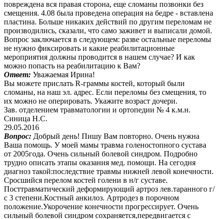
повреждена вся правая сторона, еще сломаны позвонки без
смещения. 4.08 была проведена операция на бедре - вставлена
пластина. Больше никаких действий по другим переломам не
производились, сказали, что само заживет и выписали домой.
Вопрос заключается в следующем: разве остальные переломы
не нужно фиксировать и какие реабилитационные
мероприятия должны проводится в нашем случае? И как
можно попасть на реабилитацию к Вам?
Ответ:
Уважаемая Ирина!
Вы можете прислать R-граммы костей, который были
сломаны, на наш эл. адрес. Если переломы без смещения, то
их можно не оперировать. Укажите возраст дочери.
Зав. отделением травматологии и ортопедии № 4 к.м.н.
Синица Н.С.
29.05.2016
Вопрос:
Добрый день! Пишу Вам повторно. Очень нужна
Ваша помощь. У моей мамы травма голеностопного сустава
от 2005года. Очень сильный болевой синдром. Подробно
трудно описать этапы оказания мед. помощи. На сегодня
диагноз такой:последствие травмы нижней левой конечности.
Сросшийся перелом костей голени в н/г суставе.
Посттравматический деформирующий артроз лев.таранного г/
с 3 степени.Костный анкилоз. Артродез в порочном
положение.Укорочение конечности прогрессирует. Очень
сильный болевой синдром сохраняется,передвигается с