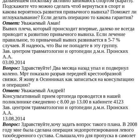
дальнейшем поскольку активно занимаюсь спортом (каратэ).
Подскажите что можно сделать чтоб вернуться в спорт и
какова вероятнось развития привычного вывиха? Поможет ли
иглоукалывание? Если делать операцию то какова гарантия?
Ответ:
Уважаемый Аман!
Вывих плеча, который происходит впервые, далеко не всегда
приводит к развитию привычного вывиха. Если лечение
правильное, то привычный вывих развивается в 5-7 %
случаев. Я надеюсь, что Вы не попадете в эту группу.
Зав. центром травматологии и ортопедии д.м.н. Пронских
А.А.
03.09.2014
Вопрос:
Здравствуйте! Два месяца назад упал и подвернул
колено. Мрт показало разрыв передней крестообразной
связки. Я живу в Осинниках как записаться на консультацию
и операцию?
Ответ:
Уважаемый Андрей!
Консультативный прием ортопеда проводится в нашей
поликлинике ежедневно с 8.00 до 13.00 в кабинете 4123
Зав. центром травматологии и ортопедии д.м.н. Пронских
А.А.
13.08.2014
Вопрос:
Здравствуйте,хочу задать вопрос такого плана. В 2008
году мне была сделана операция эндопротезирования левого
тазобедренного сустава. Слышала,что для пропуска в самолет