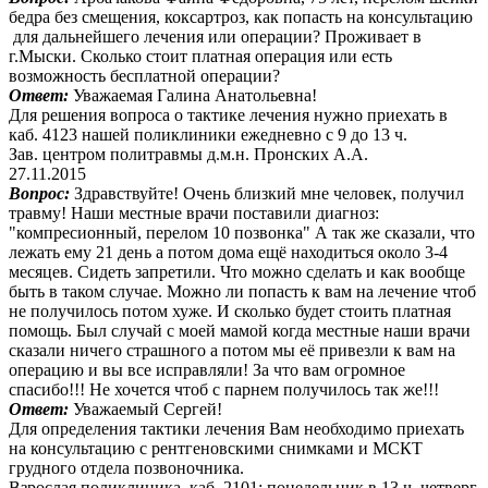
бедра без смещения, коксартроз, как попасть на консультацию
для дальнейшего лечения или операции? Проживает в
г.Мыски. Сколько стоит платная операция или есть
возможность бесплатной операции?
Ответ:
Уважаемая Галина Анатольевна!
Для решения вопроса о тактике лечения нужно приехать в
каб. 4123 нашей поликлиники ежедневно с 9 до 13 ч.
Зав. центром политравмы д.м.н. Пронских А.А.
27.11.2015
Вопрос:
Здравствуйте! Очень близкий мне человек, получил
травму! Наши местные врачи поставили диагноз:
"компресионный, перелом 10 позвонка" А так же сказали, что
лежать ему 21 день а потом дома ещё находиться около 3-4
месяцев. Сидеть запретили. Что можно сделать и как вообще
быть в таком случае. Можно ли попасть к вам на лечение чтоб
не получилось потом хуже. И сколько будет стоить платная
помощь. Был случай с моей мамой когда местные наши врачи
сказали ничего страшного а потом мы её привезли к вам на
операцию и вы все исправляли! За что вам огромное
спасибо!!! Не хочется чтоб с парнем получилось так же!!!
Ответ:
Уважаемый Сергей!
Для определения тактики лечения Вам необходимо приехать
на консультацию с рентгеновскими снимками и МСКТ
грудного отдела позвоночника.
Взрослая поликлиника, каб. 2101: понедельник в 13 ч, четверг