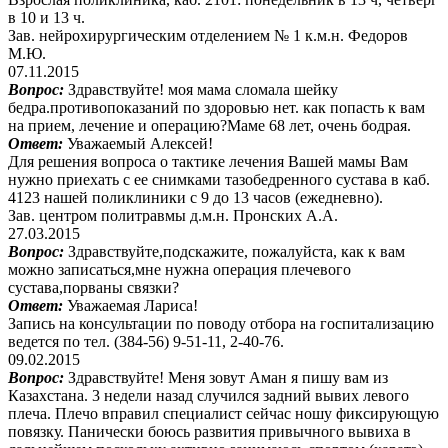
в 10 и 13 ч.
Зав. нейрохирургическим отделением № 1 к.м.н. Федоров
М.Ю.
07.11.2015
Вопрос:
Здравствуйте! моя мама сломала шейку
бедра.противопоказаний по здоровью нет. как попасть к вам
на прием, лечение и операцию?Маме 68 лет, очень бодрая.
Ответ:
Уважаемый Алексей!
Для решения вопроса о тактике лечения Вашей мамы Вам
нужно приехать с ее снимками тазобедренного сустава в каб.
4123 нашей поликлиники с 9 до 13 часов (ежедневно).
Зав. центром политравмы д.м.н. Пронских А.А.
27.03.2015
Вопрос:
Здравствуйте,подскажите, пожалуйста, как к вам
можно записаться,мне нужна операция плечевого
сустава,порваны связки?
Ответ:
Уважаемая Лариса!
Запись на консультации по поводу отбора на госпитализацию
ведется по тел. (384-56) 9-51-11, 2-40-76.
09.02.2015
Вопрос:
Здравствуйте! Меня зовут Аман я пишу вам из
Казахстана. 3 недели назад случился задний вывих левого
плеча. Плечо вправил специалист сейчас ношу фиксирующую
повязку. Панически боюсь развития привычного вывиха в