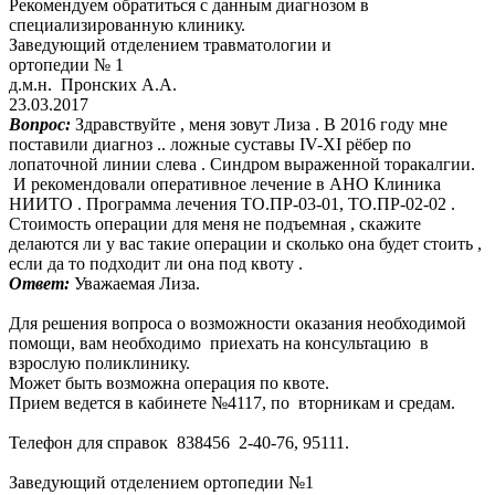
Рекомендуем обратиться с данным диагнозом в
специализированную клинику.
Заведующий отделением травматологии и
ортопедии № 1
д.м.н. Пронских А.А.
23.03.2017
Вопрос:
Здравствуйте , меня зовут Лиза . В 2016 году мне
поставили диагноз .. ложные суставы IV-XI рёбер по
лопаточной линии слева . Синдром выраженной торакалгии.
И рекомендовали оперативное лечение в АНО Клиника
НИИТО . Программа лечения ТО.ПР-03-01, ТО.ПР-02-02 .
Стоимость операции для меня не подъемная , скажите
делаются ли у вас такие операции и сколько она будет стоить ,
если да то подходит ли она под квоту .
Ответ:
Уважаемая Лиза.
Для решения вопроса о возможности оказания необходимой
помощи, вам необходимо приехать на консультацию в
взрослую поликлинику.
Может быть возможна операция по квоте.
Прием ведется в кабинете №4117, по вторникам и средам.
Телефон для справок 838456 2-40-76, 95111.
Заведующий отделением ортопедии №1