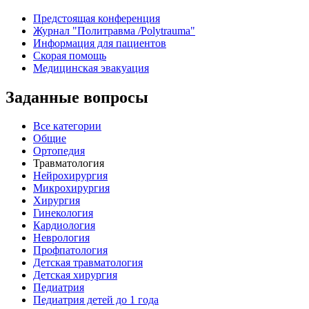
Предстоящая конференция
Журнал "Политравма /Polytrauma"
Информация для пациентов
Скорая помощь
Медицинская эвакуация
Заданные вопросы
Все категории
Общие
Ортопедия
Травматология
Нейрохирургия
Микрохирургия
Хирургия
Гинекология
Кардиология
Неврология
Профпатология
Детская травматология
Детская хирургия
Педиатрия
Педиатрия детей до 1 года