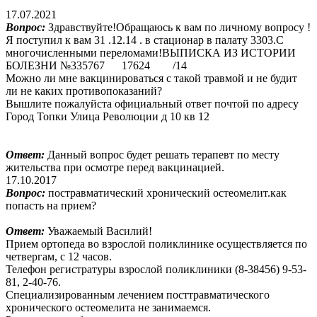
17.07.2021
Вопрос:
Здравствуйте!Обращаюсь к вам по личному вопросу !
Я поступил к вам 31 .12.14 . в стационар в палату 3303.С
многочисленными переломами!ВЫПИСКА ИЗ ИСТОРИИ
БОЛЕЗНИ №335767 17624 /14
Можно ли мне вакцинироваться с такой травмой и не будит
ли не каких противопоказаний?
Вышлите пожалуйста официальный ответ почтой по адресу
Город Топки Улица Революции д 10 кв 12
Ответ:
Данный вопрос будет решать терапевт по месту
жительства при осмотре перед вакцинацией.
17.10.2017
Вопрос:
постравматический хронический остеомелит.как
попасть на прием?
Ответ:
Уважаемый Василий!
Прием ортопеда во взрослой поликлинике осуществляется по
четвергам, с 12 часов.
Телефон регистратуры взрослой поликлиники (8-38456) 9-53-
81, 2-40-76.
Специализированным лечением посттравматического
хронического остеомелита не занимаемся.