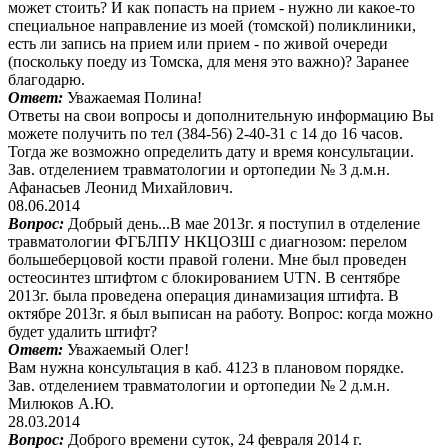
может стоить? И как попасть на прием - нужно ли какое-то
специальное направление из моей (томской) поликлиники,
есть ли запись на прием или прием - по живой очереди
(поскольку поеду из Томска, для меня это важно)? Заранее
благодарю.
Ответ:
Уважаемая Полина!
Ответы на свои вопросы и дополнительную информацию Вы
можете получить по тел (384-56) 2-40-31 с 14 до 16 часов.
Тогда же возможно определить дату и время консультации.
Зав. отделением травматологии и ортопедии № 3 д.м.н.
Афанасьев Леонид Михайлович.
08.06.2014
Вопрос:
Добрый день...В мае 2013г. я поступил в отделение
травматологии ФГБЛПУ НКЦОЗШ с диагнозом: перелом
большеберцовой кости правой голени. Мне был проведен
остеосинтез штифтом с блокированием UTN. В сентябре
2013г. была проведена операция динамизация штифта. В
октябре 2013г. я был выписан на работу. Вопрос: когда можно
будет удалить штифт?
Ответ:
Уважаемый Олег!
Вам нужна консультация в каб. 4123 в плановом порядке.
Зав. отделением травматологии и ортопедии № 2 д.м.н.
Милюков А.Ю.
28.03.2014
Вопрос:
Доброго времени суток, 24 февраля 2014 г.