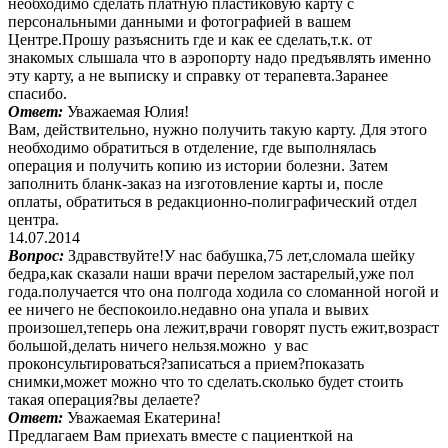
необходимо сделать платную пластиковую карту с
персональными данными и фотографией в вашем
Центре.Прошу разъяснить где и как ее сделать,т.к. от
знакомых слышала что в аэропорту надо предъявлять именно
эту карту, а не выписку и справку от терапевта.Заранее
спасибо.
Ответ:
Уважаемая Юлия!
Вам, действительно, нужно получить такую карту. Для этого
необходимо обратиться в отделение, где выполнялась
операция и получить копию из истории болезни. Затем
заполнить бланк-заказ на изготовление карты и, после
оплаты, обратиться в редакционно-полиграфический отдел
центра.
14.07.2014
Вопрос:
Здравствуйте!У нас бабушка,75 лет,сломала шейку
бедра,как сказали наши врачи перелом застарелый,уже пол
года.получается что она полгода ходила со сломанной ногой и
ее ничего не беспокоило.недавно она упала и вывих
произошел,теперь она лежит,врачи говорят пусть ежит,возраст
большой,делать ничего нельзя.можно у вас
проконсультироваться?записаться а прием?показать
снимки,может можно что то сделать.сколько будет стоить
такая операция?вы делаете?
Ответ:
Уважаемая Екатерина!
Предлагаем Вам приехать вместе с пациенткой на