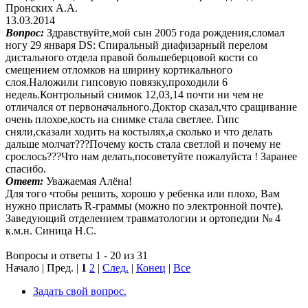
Пронских А.А.
13.03.2014
Вопрос:
Здравствуйте,мой сын 2005 года рождения,сломал
ногу 29 января DS: Спиральный диафизарный перелом
дистального отдела правой большеберцовой кости со
смещением отломков на ширину кортикального
слоя.Наложили гипсовую повязку,проходили 6
недель.Контрольный снимок 12,03,14 почти ни чем не
отличался от первоначального.Доктор сказал,что сращивание
очень плохое,кость на снимке стала светлее. Гипс
сняли,сказали ходить на костылях,а сколько и что делать
дальше молчат???Почему кость стала светлой и почему не
срослось???Что нам делать,посоветуйте пожалуйста ! Заранее
спасибо.
Ответ:
Уважаемая Алёна!
Для того чтобы решить, хорошо у ребенка или плохо, Вам
нужно прислать R-граммы (можно по электронной почте).
Заведующий отделением травматологии и ортопедии № 4
к.м.н. Синица Н.С.
Вопросы и ответы 1 - 20 из 31
Начало | Пред. |
1
2
|
След.
|
Конец
|
Все
Задать свой вопрос.