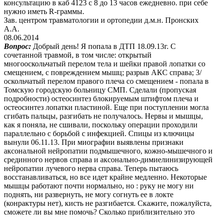
консультацию в каб 4123 с 8 до 13 часов ежедневно. при себе
нужно иметь R-граммы.
Зав. центром травматологии и ортопедии д.м.н. Пронских
А.А.
08.06.2014
Вопрос:
Добрый день! Я попала в ДТП 18.09.13г. С
сочетанной травмой, в том числе: открытый
многооскольчатый перелом тела и шейки правой лопатки со
смещением, с повреждением мышц; разрыв АКС справа; 3/
оскольчатый перелом правого плеча со смещением - попала в
Томскую городскую больницу СМП. Сделали (пропуская
подробности) остеосинтез блокируемым штифтом плеча и
остеосинтез лопатки пластиной. Еще при поступлении могла
сгибать пальцы, разгибать не получалось. Нервы и мышцы,
как я поняла, не сшивали, поскольку операции проходили
параллельно с борьбой с инфекцией. Спицы из ключицы
вынули 06.11.13. При миографии выявлены признаки
аксональной нейропатии подмышечного, кожно-мышечного и
срединного нервов справа и аксонально-димиелинизирующей
нейропатии лучевого нерва справа. Теперь пытаюсь
восстанавливаться, но все идет крайне медленно. Некоторые
мышцы работают почти нормально, но : руку не могу ни
поднять, ни развернуть, не могу согнуть ее в локте
(конрактуры нет), кисть не разгибается. Скажите, пожалуйста,
сможете ли вы мне помочь? Сколько приблизительно это