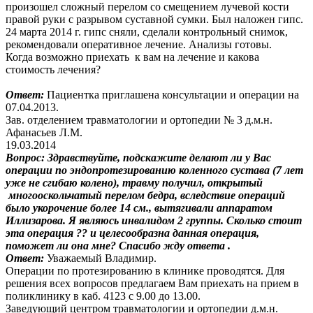
произошел сложный перелом со смещением лучевой кости
правой руки с разрывом суставной сумки. Был наложен гипс.
24 марта 2014 г. гипс сняли, сделали контрольный снимок,
рекомендовали оперативное лечение. Анализы готовы.
Когда возможно приехать к вам на лечение и какова
стоимость лечения?
Ответ:
Пациентка приглашена консультации и операции на
07.04.2013.
Зав. отделением травматологии и ортопедии № 3 д.м.н.
Афанасьев Л.М.
19.03.2014
Вопрос:
Здравствуйте, подскажите делают ли у Вас
операции по эндопротезированию коленного сустава (7 лет
уже не сгибаю колено), травму получил, открытый
многооскольчатый перелом бедра, вследствие операций
было укорочение более 14 см., вытягивали аппаратом
Иллизарова. Я являюсь инвалидом 2 группы. Сколько стоит
эта операция ?? и целесообразна данная операция,
поможет ли она мне? Спасибо жду ответа .
Ответ:
Уважаемый Владимир.
Операции по протезированию в клинике проводятся. Для
решения всех вопросов предлагаем Вам приехать на прием в
поликлинику в каб. 4123 с 9.00 до 13.00.
Заведующий центром травматологии и ортопедии д.м.н.