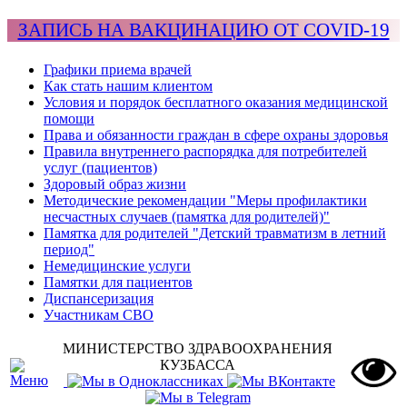
ЗАПИСЬ НА ВАКЦИНАЦИЮ ОТ COVID-19
Графики приема врачей
Как стать нашим клиентом
Условия и порядок бесплатного оказания медицинской
помощи
Права и обязанности граждан в сфере охраны здоровья
Правила внутреннего распорядка для потребителей
услуг (пациентов)
Здоровый образ жизни
Методические рекомендации "Меры профилактики
несчастных случаев (памятка для родителей)"
Памятка для родителей "Детский травматизм в летний
период"
Немедицинские услуги
Памятки для пациентов
Диспансеризация
Участникам СВО
МИНИСТЕРСТВО ЗДРАВООХРАНЕНИЯ
КУЗБАССА