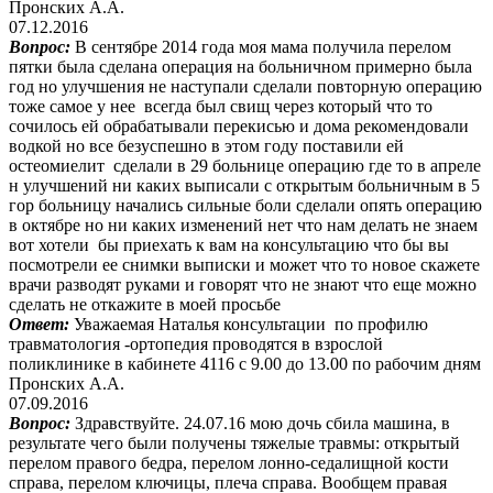
Пронских А.А.
07.12.2016
Вопрос:
В сентябре 2014 года моя мама получила перелом
пятки была сделана операция на больничном примерно была
год но улучшения не наступали сделали повторную операцию
тоже самое у нее всегда был свищ через который что то
сочилось ей обрабатывали перекисью и дома рекомендовали
водкой но все безуспешно в этом году поставили ей
остеомиелит сделали в 29 больнице операцию где то в апреле
н улучшений ни каких выписали с открытым больничным в 5
гор больницу начались сильные боли сделали опять операцию
в октябре но ни каких изменений нет что нам делать не знаем
вот хотели бы приехать к вам на консультацию что бы вы
посмотрели ее снимки выписки и может что то новое скажете
врачи разводят руками и говорят что не знают что еще можно
сделать не откажите в моей просьбе
Ответ:
Уважаемая Наталья консультации по профилю
травматология -ортопедия проводятся в взрослой
поликлинике в кабинете 4116 с 9.00 до 13.00 по рабочим дням
Пронских А.А.
07.09.2016
Вопрос:
Здравствуйте. 24.07.16 мою дочь сбила машина, в
результате чего были получены тяжелые травмы: открытый
перелом правого бедра, перелом лонно-седалищной кости
справа, перелом ключицы, плеча справа. Вообщем правая