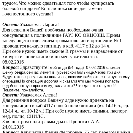
трудом. Что можно сделать,для того чтобы купировать
болевой синдром? Есть ли показания для замены
голеностопного сустава?
Ответ:
Уважаемая Лариса!
Для решения Вашей проблемы необходима очная
консультация в поликлинике ГАУЗ КО ОКЦОЗШ. Прием
заведующего отделением травматологии и ортопедии № 1
проводится каждую пятницу в каб. 4117 с 12 до 14 ч.
При себе нужно иметь свежие R-граммы и направление от
хирурга из поликлиники по месту жительства.
08.02.2016
Вопрос:
Здравствуйте!
мой дядя (54 года) 07.02.2016 сломал
шейку бедра,сейчас лежит в Гурьевской больнице.Через три дня
будут готовы результаты анализов, сказали забирать его и нужна ему
операция.Но операция дорогая и сказали что мы можем попасть
под бесплатную программу, так ли это? Что для этого нужно?
Помогите, пожалуйста.
Ответ:
Уважаемая Алена!
Для решения вопроса Вашему дяде нужно приехать на
консультацию в каб 4117 нашей поликлиники (вт. 14-16 ч., ср.
12-14 ч., чт. 10-12 ч.) При себе нужно иметь снимки, паспорт,
мед. полис, СНИЛС.
Зав. центром политравмы д.м.н. Пронских А.А.
24.01.2016
Вопрос:
Арбачакова Фаина Федоровна, 75 лет, перелом шейки