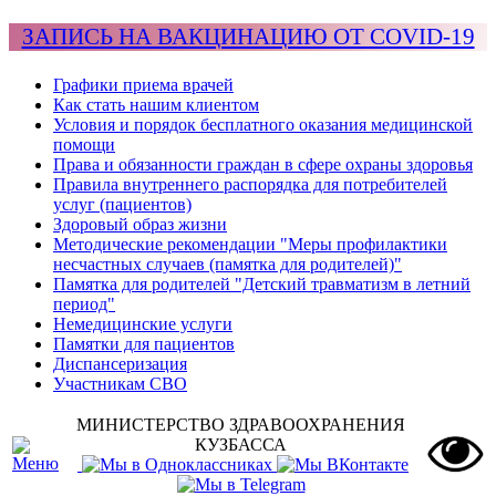
ЗАПИСЬ НА ВАКЦИНАЦИЮ ОТ COVID-19
Графики приема врачей
Как стать нашим клиентом
Условия и порядок бесплатного оказания медицинской
помощи
Права и обязанности граждан в сфере охраны здоровья
Правила внутреннего распорядка для потребителей
услуг (пациентов)
Здоровый образ жизни
Методические рекомендации "Меры профилактики
несчастных случаев (памятка для родителей)"
Памятка для родителей "Детский травматизм в летний
период"
Немедицинские услуги
Памятки для пациентов
Диспансеризация
Участникам СВО
МИНИСТЕРСТВО ЗДРАВООХРАНЕНИЯ
КУЗБАССА