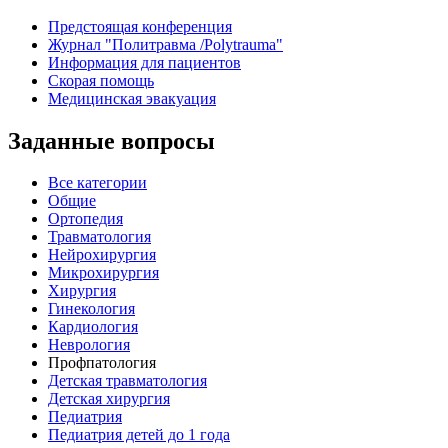
Предстоящая конференция
Журнал "Политравма /Polytrauma"
Информация для пациентов
Скорая помощь
Медицинская эвакуация
Заданные вопросы
Все категории
Общие
Ортопедия
Травматология
Нейрохирургия
Микрохирургия
Хирургия
Гинекология
Кардиология
Неврология
Профпатология
Детская травматология
Детская хирургия
Педиатрия
Педиатрия детей до 1 года