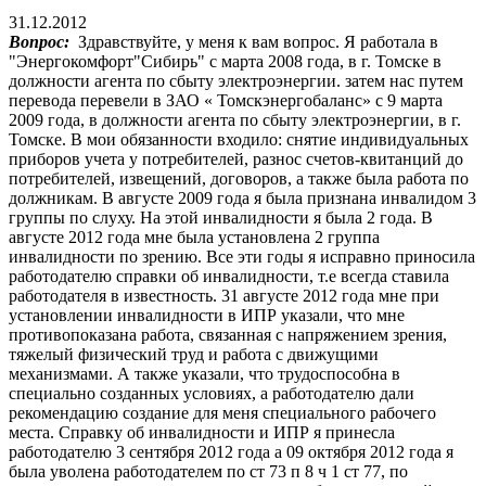
31.12.2012
Вопрос:
Здравствуйте, у меня к вам вопрос. Я работала в
"Энергокомфорт"Сибирь" с марта 2008 года, в г. Томске в
должности агента по сбыту электроэнергии. затем нас путем
перевода перевели в ЗАО « Томскэнергобаланс» с 9 марта
2009 года, в должности агента по сбыту электроэнергии, в г.
Томске. В мои обязанности входило: снятие индивидуальных
приборов учета у потребителей, разнос счетов-квитанций до
потребителей, извещений, договоров, а также была работа по
должникам. В августе 2009 года я была признана инвалидом 3
группы по слуху. На этой инвалидности я была 2 года. В
августе 2012 года мне была установлена 2 группа
инвалидности по зрению. Все эти годы я исправно приносила
работодателю справки об инвалидности, т.е всегда ставила
работодателя в известность. 31 августе 2012 года мне при
установлении инвалидности в ИПР указали, что мне
противопоказана работа, связанная с напряжением зрения,
тяжелый физический труд и работа с движущими
механизмами. А также указали, что трудоспособна в
специально созданных условиях, а работодателю дали
рекомендацию создание для меня специального рабочего
места. Справку об инвалидности и ИПР я принесла
работодателю 3 сентября 2012 года а 09 октября 2012 года я
была уволена работодателем по ст 73 п 8 ч 1 ст 77, по