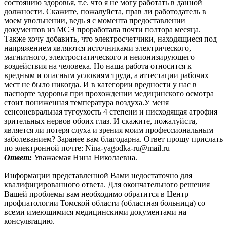
состоянию здоровья, т.е. что я не могу работать в данной
должности. Скажите, пожалуйста, прав ли работодатель в
моем увольнении, ведь я с момента предоставлении
документов из МСЭ проработала почти полтора месяца.
Также хочу добавить, что электросчетчики, находящиеся под
напряжением являются источниками электрического,
магнитного, электростатического и неионизирующего
воздействия на человека. Но наша работа относится к
вредным и опасным условиям труда, а аттестации рабочих
мест не было никогда. И в категории вредности у нас в
паспорте здоровья при прохождении медицинского осмотра
стоит пониженная температура воздуха.У меня
сенсоневральная тугоухость 4 степени и нисходящая атрофия
зрительных нервов обоих глаз. И скажите, пожалуйста,
является ли потеря слуха и зрения моим профессиональным
заболеванием? Заранее вам благодарна. Ответ прошу прислать
по электронной почте: Nina-yagodka-ru@mail.ru
Ответ:
Уважаемая Нина Николаевна.
Информации представленной Вами недостаточно для
квалифицированного ответа. Для окончательного решения
Вашей проблемы вам необходимо обратится в Центр
профпатологии Томской области (областная больница) со
всеми имеющимися медицинскими документами на
консультацию.