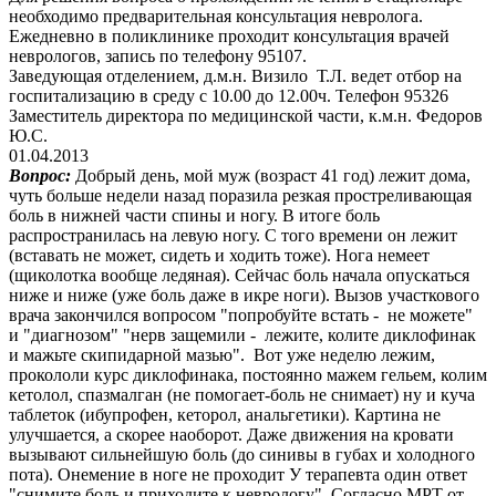
необходимо предварительная консультация невролога.
Ежедневно в поликлинике проходит консультация врачей
неврологов, запись по телефону 95107.
Заведующая отделением, д.м.н. Визило Т.Л. ведет отбор на
госпитализацию в среду с 10.00 до 12.00ч. Телефон 95326
Заместитель директора по медицинской части, к.м.н. Федоров
Ю.С.
01.04.2013
Вопрос:
Добрый день, мой муж (возраст 41 год) лежит дома,
чуть больше недели назад поразила резкая простреливающая
боль в нижней части спины и ногу. В итоге боль
распространилась на левую ногу. С того времени он лежит
(вставать не может, сидеть и ходить тоже). Нога немеет
(щиколотка вообще ледяная). Сейчас боль начала опускаться
ниже и ниже (уже боль даже в икре ноги). Вызов участкового
врача закончился вопросом "попробуйте встать - не можете"
и "диагнозом" "нерв защемили - лежите, колите диклофинак
и мажьте скипидарной мазью". Вот уже неделю лежим,
прокололи курс диклофинака, постоянно мажем гельем, колим
кетолол, спазмалган (не помогает-боль не снимает) ну и куча
таблеток (ибупрофен, кеторол, анальгетики). Картина не
улучшается, а скорее наоборот. Даже движения на кровати
вызывают сильнейшую боль (до синивы в губах и холодного
пота). Онемение в ноге не проходит У терапевта один ответ
"снимите боль и приходите к неврологу". Согласно МРТ от