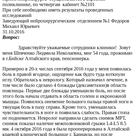
поликлинике, по четвергам кабинет №2101
При себе необходимо иметь результаты проведенных
исследований
Заведующий нейрохирургическим отделением №1 Федоров
Михаил Юрьевич
31.10.2016
Вопрос:
Здравствуйте уважаемые сотрудники клиники! Зовут
меня Шевченко Людмила Николаевна, мне 54 года, проживаю
в г.Бийске Алтайского края, пенсионерка.
Примерно в 20-х числах сентября 2016 года у меня появилась
боль в правой ягодице, ощущение как будто туда воткнули
иглу. Обратилась к неврологу. Который назначил лечение, в
том числе было сделано 4 блокады (дексаметазон)в область
поясницы. Первые две блокады уменьшили боль, но после
этого боль начала отдавать в область голени и икроножной
мышцы. Появилось онемение большого пальца правой ноги и
тянущая боль в паху справа. Кроме того, уменьшилась
чувствительность в ноге и появилась слабость. Правая стопа
не поднимается. Невролог направила сделать снимок МРТ,
снимок показал наличие межпозвонковой грыжи
L
4-
L
5 8.5
мм. 4 октября 2016 года я была прооперирована в Алтайской
краевой клинической больнице г. Барнаула, но после