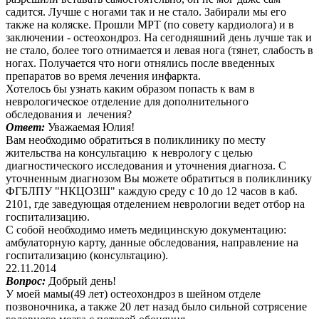
садится. Лучше с ногами так и не стало. Забирали мы его
также на коляске. Прошли МРТ (по совету кардиолога) и в
заключении - остеохондроз. На сегодняшний день лучше так и
не стало, более того отнимается и левая нога (тянет, слабость в
ногах. Получается что ноги отнялись после введенных
препаратов во время лечения инфаркта.
Хотелось бы узнать каким образом попасть к вам в
неврологическое отделение для дополнительного
обследования и лечения?
Ответ:
Уважаемая Юлия!
Вам необходимо обратиться в поликлинику по месту
жительства на консультацию к неврологу с целью
диагностического исследования и уточнения диагноза. С
уточненным диагнозом Вы можете обратиться в поликлинику
ФГБЛПУ "НКЦОЗШ" каждую среду с 10 до 12 часов в каб.
2101, где заведующая отделением неврологии ведет отбор на
госпитализацию.
С собой необходимо иметь медицинскую документацию:
амбулаторную карту, данные обследования, направление на
госпитализацию (консультацию).
22.11.2014
Вопрос:
Добрый день!
У моей мамы(49 лет) остеохондроз в шейном отделе
позвоночника, а также 20 лет назад было сильной сотрясение