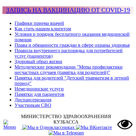
ЗАПИСЬ НА ВАКЦИНАЦИЮ ОТ COVID-19
Графики приема врачей
Как стать нашим клиентом
Условия и порядок бесплатного оказания медицинской
помощи
Права и обязанности граждан в сфере охраны здоровья
Правила внутреннего распорядка для потребителей
услуг (пациентов)
Здоровый образ жизни
Методические рекомендации "Меры профилактики
несчастных случаев (памятка для родителей)"
Памятка для родителей "Детский травматизм в летний
период"
Немедицинские услуги
Памятки для пациентов
Диспансеризация
Участникам СВО
МИНИСТЕРСТВО ЗДРАВООХРАНЕНИЯ
КУЗБАССА