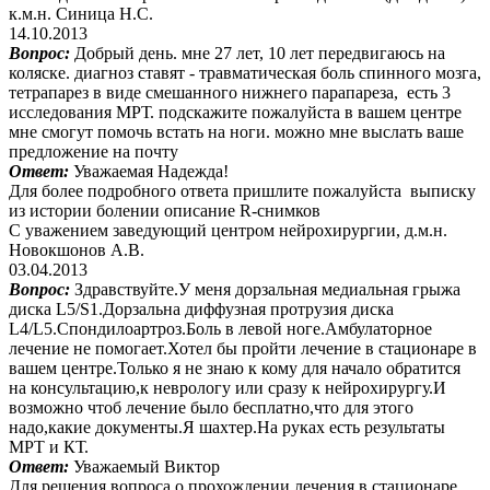
к.м.н. Синица Н.С.
14.10.2013
Вопрос:
Добрый день. мне 27 лет, 10 лет передвигаюсь на
коляске. диагноз ставят - травматическая боль спинного мозга,
тетрапарез в виде смешанного нижнего парапареза, есть 3
исследования МРТ. подскажите пожалуйста в вашем центре
мне смогут помочь встать на ноги. можно мне выслать ваше
предложение на почту
Ответ:
Уважаемая Надежда!
Для более подробного ответа пришлите пожалуйста выписку
из истории болении описание R-снимков
С уважением заведующий центром нейрохирургии, д.м.н.
Новокшонов А.В.
03.04.2013
Вопрос:
Здравствуйте.У меня дорзальная медиальная грыжа
диска L5/S1.Дорзальна диффузная протрузия диска
L4/L5.Спондилоартроз.Боль в левой ноге.Амбулаторное
лечение не помогает.Хотел бы пройти лечение в стационаре в
вашем центре.Только я не знаю к кому для начало обратится
на консультацию,к неврологу или сразу к нейрохирургу.И
возможно чтоб лечение было бесплатно,что для этого
надо,какие документы.Я шахтер.На руках есть результаты
МРТ и КТ.
Ответ:
Уважаемый Виктор
Для решения вопроса о прохождении лечения в стационаре