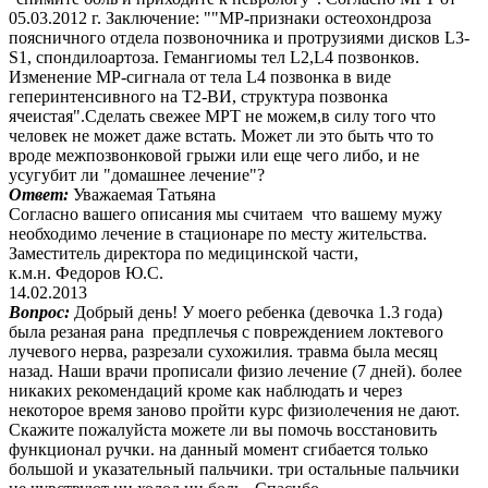
05.03.2012 г. Заключение: ""МР-признаки остеохондроза
поясничного отдела позвоночника и протрузиями дисков L3-
S1, спондилоартоза. Гемангиомы тел L2,L4 позвонков.
Изменение МР-сигнала от тела L4 позвонка в виде
геперинтенсивного на Т2-ВИ, структура позвонка
ячеистая".Сделать свежее МРТ не можем,в силу того что
человек не может даже встать. Может ли это быть что то
вроде межпозвонковой грыжи или еще чего либо, и не
усугубит ли "домашнее лечение"?
Ответ:
Уважаемая Татьяна
Согласно вашего описания мы считаем что вашему мужу
необходимо лечение в стационаре по месту жительства.
Заместитель директора по медицинской части,
к.м.н. Федоров Ю.С.
14.02.2013
Вопрос:
Добрый день! У моего ребенка (девочка 1.3 года)
была резаная рана предплечья с повреждением локтевого
лучевого нерва, разрезали сухожилия. травма была месяц
назад. Наши врачи прописали физио лечение (7 дней). более
никаких рекомендаций кроме как наблюдать и через
некоторое время заново пройти курс физиолечения не дают.
Скажите пожалуйста можете ли вы помочь восстановить
функционал ручки. на данный момент сгибается только
большой и указательный пальчики. три остальные пальчики