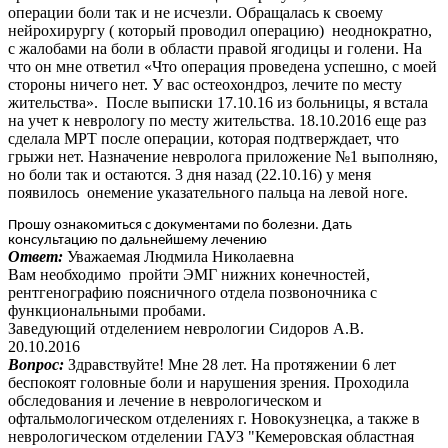
операции боли так и не исчезли. Обращалась к своему
нейрохирургу ( который проводил операцию) неоднократно,
с жалобами на боли в области правой ягодицы и голени. На
что он мне ответил «Что операция проведена успешно, с моей
стороны ничего нет. У вас остеохондроз, лечите по месту
жительства». После выписки 17.10.16 из больницы, я встала
на учет к неврологу по месту жительства. 18.10.2016 еще раз
сделала МРТ после операции, которая подтверждает, что
грыжи нет. Назначение невролога приложение №1 выполняю,
но боли так и остаются. 3 дня назад (22.10.16) у меня
появилось онемение указательного пальца на левой ноге.
Прошу ознакомиться с документами по болезни. Дать
консультацию по дальнейшему лечению
Ответ:
Уважаемая Людмила Николаевна
Вам необходимо пройти ЭМГ нижних конечностей,
рентгенографию поясничного отдела позвоночника с
функциональными пробами.
Заведующий отделением неврологии Сидоров А.В.
20.10.2016
Вопрос:
Здравствуйте! Мне 28 лет. На протяжении 6 лет
беспокоят головные боли и нарушения зрения. Проходила
обследования и лечение в неврологическом и
офтальмологическом отделениях г. Новокузнецка, а также в
неврологическом отделении ГАУЗ "Кемеровская областная