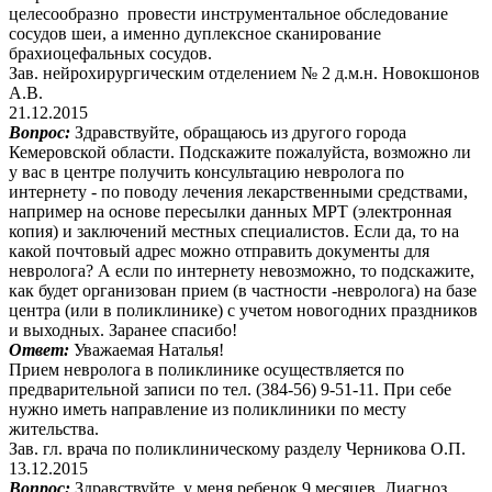
целесообразно провести инструментальное обследование
сосудов шеи, а именно дуплексное сканирование
брахиоцефальных сосудов.
Зав. нейрохирургическим отделением № 2 д.м.н. Новокшонов
А.В.
21.12.2015
Вопрос:
Здравствуйте, обращаюсь из другого города
Кемеровской области. Подскажите пожалуйста, возможно ли
у вас в центре получить консультацию невролога по
интернету - по поводу лечения лекарственными средствами,
например на основе пересылки данных МРТ (электронная
копия) и заключений местных специалистов. Если да, то на
какой почтовый адрес можно отправить документы для
невролога? А если по интернету невозможно, то подскажите,
как будет организован прием (в частности -невролога) на базе
центра (или в поликлинике) с учетом новогодних праздников
и выходных. Заранее спасибо!
Ответ:
Уважаемая Наталья!
Прием невролога в поликлинике осуществляется по
предварительной записи по тел. (384-56) 9-51-11. При себе
нужно иметь направление из поликлиники по месту
жительства.
Зав. гл. врача по поликлиническому разделу Черникова О.П.
13.12.2015
Вопрос:
Здравствуйте. у меня ребенок 9 месяцев. Диагноз