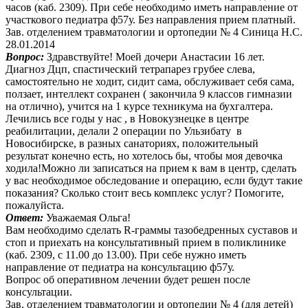
часов (каб. 2309). При себе необходимо иметь направление от
участкового педиатра ф57у. Без направления прием платный.
Зав. отделением травматологии и ортопедии № 4 Синица Н.С.
28.01.2014
Вопрос:
Здравствуйте! Моей дочери Анастасии 16 лет.
Диагноз Дцп, спастический тетрапарез грубее слева,
самостоятельно не ходит, сидит сама, обслуживает себя сама,
ползает, интеллект сохранен ( закончила 9 классов гимназии
на отлично), учится на 1 курсе техникума на бухгалтера.
Лечились все годы у нас , в Новокузнецке в центре
реабилитации, делали 2 операции по Ульзибату в
Новосибирске, в разных санаториях, положительный
результат конечно есть, но хотелось бы, чтобы моя девочка
ходила!Можно ли записаться на прием к вам в центр, сделать
у вас необходимое обследование и операцию, если будут такие
показания? Сколько стоит весь комплекс услуг? Помогите,
пожалуйста.
Ответ:
Уважаемая Ольга!
Вам необходимо сделать R-граммы тазобедренных суставов и
стоп и приехать на консультативный прием в поликлинике
(каб. 2309, с 11.00 до 13.00). При себе нужно иметь
направление от педиатра на консультацию ф57у.
Вопрос об оперативном лечении будет решен после
консультации.
Зав. отделением травматологии и ортопедии № 4 (для детей)