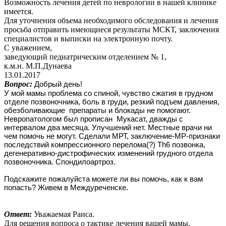
Возможность лечения детей по неврологии в нашей клинике
имеется.
Для уточнения объема необходимого обследования и лечения
просьба отправить имеющиеся результаты МСКТ, заключения
специалистов и выписки на электронную почту.
С уважением,
заведующий педиатрическим отделением № 1,
к.м.н. М.П.Дунаева
13.01.2017
Вопрос:
Добрый день!
У мой мамы проблема со спиной, чувство сжатия в грудном
отделе позвоночника, боль в груди, резкий подъем давления,
обезболивающие препараты и блокады не помогают.
Невропатологом был прописан Мукасат, дважды с
интервалом два месяца. Улучшений нет. Местные врачи ни
чем помочь не могут. Сделали МРТ, заключение-МР-признаки
последствий компрессионного перелома(?) Th6 позвонка,
дегенеративно-дистрофических изменений грудного отдела
позвоночника. Спондилоартроз.
Подскажите пожалуйста можете ли вы помочь, как к вам
попасть? Живем в Междуреченске.
Ответ:
Уважаемая Раиса.
Для решения вопроса о тактике лечения вашей мамы,