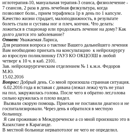
иглотерапия-10, мануальная терапия-3 сеанса, физиолечение -
7 сеансов, 2 раза в день лечебная физкультура, когда
позволяют боли., прием терафлекса 1р в день по 1 капсуле.
Качество жизни страдает, малоподвижность, в результате
болеть стали и суставы ног и плеч, копчик. Что делать:
ложиться в стационар или продолжать лечение на дому? Как
долго длится это заболевание?
Ответ:
Уважаемая Лариса,
Для решения вопроса о тактике Вашего дальнейшего лечения
Вам необходимо приехать на консультацию к нейрохирургу
ао взрослую поликлинику ГАУЗ КО ОКЦОЗШ в любой
четверг к 10 ч. в каб. 2101.
Зав. нейрохирургическим отделением № 1 к.м.н. Федоров
М.Ю.
15.02.2016
Вопрос:
Добрый день. Со мной произошла странная ситуация.
6.02.2016 года я вставая с дивана (лежал лежа) чуть не упал
на пол, закружилась голова. После чего я обратно лег,голова
сильно кружилась и плохо видел.
Вызвали скорую помощь. Приехав не поставили диагноз и не
госпитализировали. Через день я обратился в местную
больницу.
Я сам проживаю в Междуреченске а со мной произошло это в
Казахстане в Караганде.
В местной больнице нервапотолог не чего не определил.