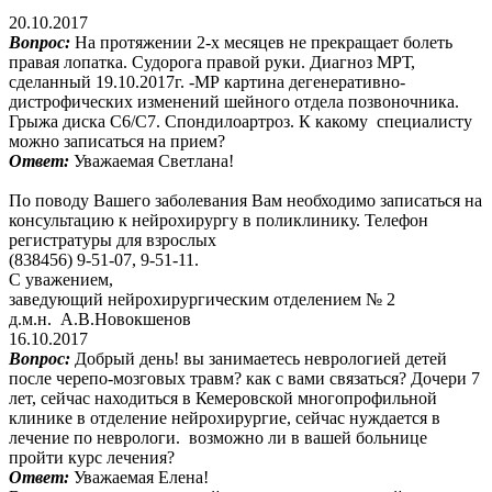
20.10.2017
Вопрос:
На протяжении 2-х месяцев не прекращает болеть
правая лопатка. Судорога правой руки. Диагноз МРТ,
сделанный 19.10.2017г. -МР картина дегенеративно-
дистрофических изменений шейного отдела позвоночника.
Грыжа диска С6/С7. Спондилоартроз. К какому специалисту
можно записаться на прием?
Ответ:
Уважаемая Светлана!
По поводу Вашего заболевания Вам необходимо записаться на
консультацию к нейрохирургу в поликлинику. Телефон
регистратуры для взрослых
(838456) 9-51-07, 9-51-11.
С уважением,
заведующий нейрохирургическим отделением № 2
д.м.н. А.В.Новокшенов
16.10.2017
Вопрос:
Добрый день! вы занимаетесь неврологией детей
после черепо-мозговых травм? как с вами связаться? Дочери 7
лет, сейчас находиться в Кемеровской многопрофильной
клинике в отделение нейрохирургие, сейчас нуждается в
лечение по неврологи. возможно ли в вашей больнице
пройти курс лечения?
Ответ:
Уважаемая Елена!