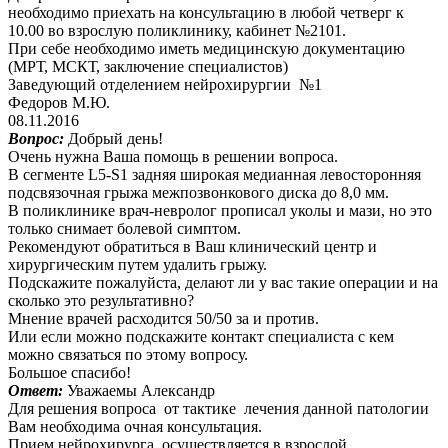
необходимо приехать на консультацию в любой четверг к
10.00 во взрослую поликлинику, кабинет №2101.
При себе необходимо иметь медицинскую документацию
(МРТ, МСКТ, заключение специалистов)
Заведующий отделением нейрохирургии №1
Федоров М.Ю.
08.11.2016
Вопрос:
Добрый день!
Очень нужна Ваша помощь в решении вопроса.
В сегменте L5-S1 задняя широкая медианная левосторонняя
подсвязочная грыжа межпозвонкового диска до 8,0 мм.
В поликлинике врач-невролог прописал уколы и мази, но это
только снимает болевой симптом.
Рекомендуют обратиться в Ваш клинический центр и
хирургическим путем удалить грыжу.
Подскажите пожалуйста, делают ли у вас такие операции и на
сколько это результативно?
Мнение врачей расходится 50/50 за и против.
Или если можно подскажите контакт специалиста с кем
можно связаться по этому вопросу.
Большое спасибо!
Ответ:
Уважаемы Александр
Для решения вопроса от тактике лечения данной патологии
Вам необходима очная консультация.
Прием нейрохирурга осуществляется в взрослой