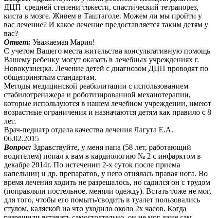
ДЦП средней степени тяжести, спастический тетрапорез,
киста в мозге. Живем в Таштаголе. Можем ли мы пройти у
вас лечение? И какое лечение предоставляется таким детям у
вас?
Ответ:
Уважаемая Мария!
С учетом Вашего места жительства консультативную помощь
Вашему ребенку могут оказать в лечебных учреждениях г.
Новокузнецка. Лечение детей с диагнозом ДЦП проводят по
общепринятым стандартам.
Методы медицинской реабилитации с использованием
стабилотренажера и роботизированной механотерапии,
которые используются в нашем лечебном учреждении, имеют
возрастные ограничения и назначаются детям как правило с 8
лет.
Врач-педиатр отдела качества лечения Лагута Е.А.
06.02.2015
Вопрос:
Здравствуйте, у меня папа (58 лет, работающий
водителем) попал к вам в кардиологию № 2 с инфарктом в
декабре 2014г. По истечении 2-х суток после приема
капельниц и др. препаратов, у него отнялась правая нога. Во
время лечения ходить не разрешалось, но садился он с трудом
(поправляли постельное, меняли одежду). Встать тоже не мог,
для того, чтобы его помыть/сводить в туалет пользовались
стулом, каляской на что уходило около 2х часов. Когда
разрешили вставать самостоятельно, он не мог даже сам