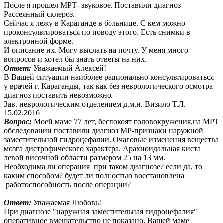
После я прошел МРТ- звуковое. Поставили диагноз
Рассеянный склероз.
Сейчас я лежу в Караганде в больнице. С кем можно
проконсультироваться по поводу этого. Есть снимки в
электронной форме.
И описание их. Могу выслать на почту. У меня много
вопросов и хотел бы знать ответы на них.
Ответ:
Уважаемый Алексей!
В Вашей ситуации наиболее рационально консультироваться
у врачей г. Караганды, так как без неврологического осмотра
диагноз поставить невозможно.
Зав. неврологическим отделением д.м.н. Визило Т.Л.
15.02.2016
Вопрос:
Моей маме 77 лет, беспокоят головокружения,на МРТ
обследовании поставили диагноз МР-признаки наружной
заместительной гидроцефалии. Очаговые изменения вещества
мозга дистрофического характера. Арахноидальная киста
левой височной области размером 25 на 13 мм.
Необходима ли операция при таком диагнозе? если да, то
каким способом? будет ли полностью восстановлена
работоспособность после операции?
Ответ:
Уважаемая Любовь!
При диагнозе "наружная заместительная гидроцефалия"
оперативное вмешательство не показано. Вашей маме