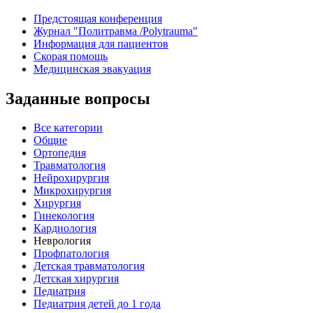
Предстоящая конференция
Журнал "Политравма /Polytrauma"
Информация для пациентов
Скорая помощь
Медицинская эвакуация
Заданные вопросы
Все категории
Общие
Ортопедия
Травматология
Нейрохирургия
Микрохирургия
Хирургия
Гинекология
Кардиология
Неврология
Профпатология
Детская травматология
Детская хирургия
Педиатрия
Педиатрия детей до 1 года