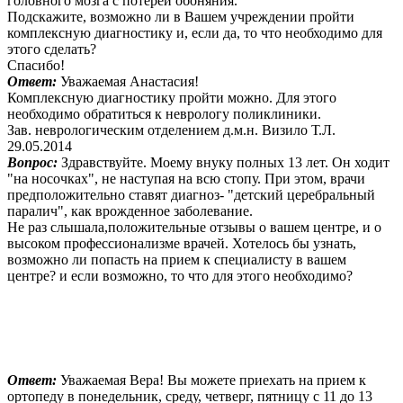
головного мозга с потерей обоняния.
Подскажите, возможно ли в Вашем учреждении пройти
комплексную диагностику и, если да, то что необходимо для
этого сделать?
Спасибо!
Ответ:
Уважаемая Анастасия!
Комплексную диагностику пройти можно. Для этого
необходимо обратиться к неврологу поликлиники.
Зав. неврологическим отделением д.м.н. Визило Т.Л.
29.05.2014
Вопрос:
Здравствуйте. Моему внуку полных 13 лет. Он ходит
"на носочках", не наступая на всю стопу. При этом, врачи
предположительно ставят диагноз- "детский церебральный
паралич", как врожденное заболевание.
Не раз слышала,положительные отзывы о вашем центре, и о
высоком профессионализме врачей. Хотелось бы узнать,
возможно ли попасть на прием к специалисту в вашем
центре? и если возможно, то что для этого необходимо?
Ответ:
Уважаемая Вера! Вы можете приехать на прием к
ортопеду в понедельник, среду, четверг, пятницу с 11 до 13