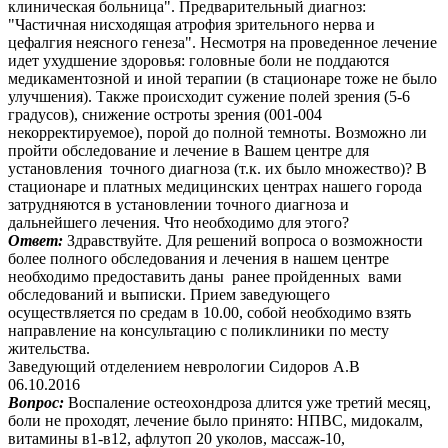
клиническая больница". Предварительный диагноз:
"Частичная нисходящая атрофия зрительного нерва и
цефалгия неясного генеза". Несмотря на проведенное лечение
идет ухудшение здоровья: головные боли не поддаются
медикаментозной и иной терапии (в стационаре тоже не было
улучшения). Также происходит сужение полей зрения (5-6
градусов), снижение остроты зрения (001-004
некорректируемое), порой до полной темноты. Возможно ли
пройти обследование и лечение в Вашем центре для
установления точного диагноза (т.к. их было множество)? В
стационаре и платных медицинских центрах нашего города
затрудняются в установлении точного диагноза и
дальнейшего лечения. Что необходимо для этого?
Ответ:
Здравствуйте. Для решений вопроса о возможности
более полного обследования и лечения в нашем центре
необходимо предоставить даны ранее пройденных вами
обследований и выписки. Прием заведующего
осуществляется по средам в 10.00, собой необходимо взять
направление на консультацию с поликлиники по месту
жительства.
Заведующий отделением неврологии Сидоров А.В
06.10.2016
Вопрос:
Воспаление остеохондроза длится уже третий месяц,
боли не проходят, лечение было принято: НПВС, мидокалм,
витамины в1-в12, афлутоп 20 уколов, массаж-10,