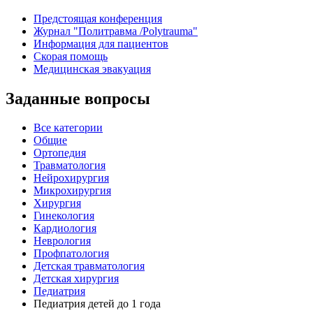
Предстоящая конференция
Журнал "Политравма /Polytrauma"
Информация для пациентов
Скорая помощь
Медицинская эвакуация
Заданные вопросы
Все категории
Общие
Ортопедия
Травматология
Нейрохирургия
Микрохирургия
Хирургия
Гинекология
Кардиология
Неврология
Профпатология
Детская травматология
Детская хирургия
Педиатрия
Педиатрия детей до 1 года