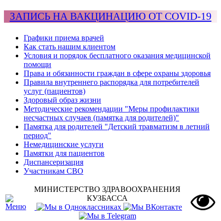
ЗАПИСЬ НА ВАКЦИНАЦИЮ ОТ COVID-19
Графики приема врачей
Как стать нашим клиентом
Условия и порядок бесплатного оказания медицинской
помощи
Права и обязанности граждан в сфере охраны здоровья
Правила внутреннего распорядка для потребителей
услуг (пациентов)
Здоровый образ жизни
Методические рекомендации "Меры профилактики
несчастных случаев (памятка для родителей)"
Памятка для родителей "Детский травматизм в летний
период"
Немедицинские услуги
Памятки для пациентов
Диспансеризация
Участникам СВО
МИНИСТЕРСТВО ЗДРАВООХРАНЕНИЯ
КУЗБАССА