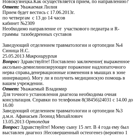
Новокузнецка.Как осуществляется прием, по направлению?
Ответ:
Уважаемая Лилия
Прием будет вестись с 17.06.2013г.
по четвергам с 13 до 14 часов
кабинет №2309
Необходимо направление от участкового педиатра и R-
граммы тазобедренных суставов
Заведующий отделением травматологии и ортопедии №4
Синица Н.С.
25.05.2013
Микрохирургия
Вопрос:
Здравствуйте! Поставлено заключение( выраженное
аксольно-демиелинизирующее поражение надлопаточного
нерва справа,денервационные изменения в мышцах в зоне
иннервации). Могу ли я получить медицинскую помощь в
вашем учреждении.
Ответ:
Уважаемый Владимир
Для точного установления диагноза необходима очная
консультация. Справки по телефонам 8(38456)24031 с 14.00 до
16.00
Заведующий отделением травматологии и ортопедии №3
д.м.н. Афанасьев Леонид Михайлович
13.05.2013
Ортопедия
Вопрос:
Здравствуйте! Моему сыну 15 лет. В 4 года ему был
выставлен диагноз :Несовершенный остеогенез (вероятно 1