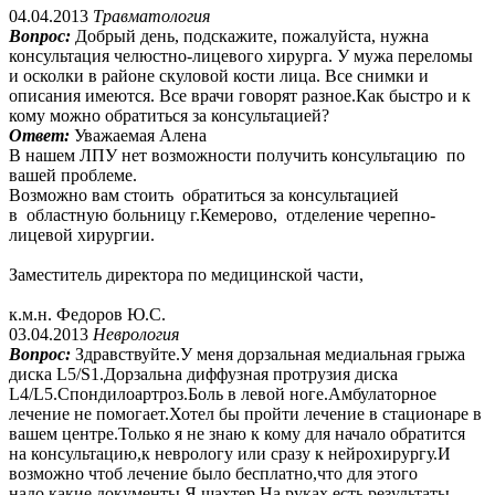
04.04.2013
Травматология
Вопрос:
Добрый день, подскажите, пожалуйста, нужна
консультация челюстно-лицевого хирурга. У мужа переломы
и осколки в районе скуловой кости лица. Все снимки и
описания имеются. Все врачи говорят разное.Как быстро и к
кому можно обратиться за консультацией?
Ответ:
Уважаемая Алена
В нашем ЛПУ нет возможности получить консультацию по
вашей проблеме.
Возможно вам стоить обратиться за консультацией
в областную больницу г.Кемерово, отделение черепно-
лицевой хирургии.
Заместитель директора по медицинской части,
к.м.н. Федоров Ю.С.
03.04.2013
Неврология
Вопрос:
Здравствуйте.У меня дорзальная медиальная грыжа
диска L5/S1.Дорзальна диффузная протрузия диска
L4/L5.Спондилоартроз.Боль в левой ноге.Амбулаторное
лечение не помогает.Хотел бы пройти лечение в стационаре в
вашем центре.Только я не знаю к кому для начало обратится
на консультацию,к неврологу или сразу к нейрохирургу.И
возможно чтоб лечение было бесплатно,что для этого
надо,какие документы.Я шахтер.На руках есть результаты