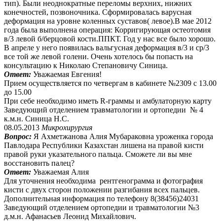
тип). Были неоднократные переломы верхних, нижних
конечностей, позвоночника. Сформировалась варусная
деформация на уровне коленных суставов( левое).В мае 2012
года была выполнена операция: Корригирующая остеотомия
в/3 левой б/берцовой кости.ППКТ. Год у нас все было хорошо.
В апреле у него появилась вальгусная деформация в/3 и ср/3
все той же левой голени. Очень хотелось бы попасть на
консультацию к Николаю Степановичу Синица.
Ответ:
Уважаемая Евгения!
Прием осуществляется по четвергам в кабинете №2309 с 13.00
до 15.00
При себе необходимо иметь R-граммы и амбулаторную карту
Заведующий отделением травматологии и ортопедии № 4
к.м.н. Синица Н.С.
08.05.2013
Микрохирургия
Вопрос:
Я Ахметжанова Алия Мубараковна уроженка города
Павлодара Республики Казахстан лишена на правой кисти
правой руки указательного пальца. Сможете ли вы мне
восстановить палец?
Ответ:
Уважаемая Алия
Для уточнения необходима рентгенограмма и фотография
кисти с двух сторон положении разгибания всех пальцев.
Дополнительная информация по телефону 8(38456)24031
Заведующий отделением ортопедии и травматологии №3
д.м.н. Афанасьев Леонид Михайлович.