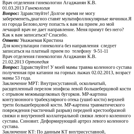
Врач отделения гинекологии Агаджанян К.В.
01.03.2013
Гинекология
Вопрос:
Здравствуйте! Долгое время не могу
забеременеть,диагноз ставят мультифолликулярные яичники.Я
из города Белово,хочу попасть к вам на прием ,но мой
лечащий врач не дает направление. Меня примут без него?
Как к вам записаться? Спасибо.
Ответ:
Уважаемая Кристина
Для консультации гинеколога без направления следует
записаться на платный прием по телефону 9-51-11
Врач отделения гинекологии Агаджанян К.В.
21.02.2013
Ортопедия
Вопрос:
Здравствуйте! У моей мамы травма коленного сустава
полученная при катании на горных лыжах 02.02.2013, возраст
мамы 53 года.
Заключение МРТ: Внутрисуставной, оскольчатый,
расщепленный перелом эпифиза левой большеберцовой кости
с отрывом межмыщелковых бугорков. МР-картина
контузионного трабекулярного отека (ушиб кости) верхней
трети большеберцовой кости. МР-картина травматического
повреждения (частичный разрыв) передней крестообразной
связки и внутренней коллатеральной связки левого коленного
сустава. Синовит. Деформирующий артроз левого коленного
сустава.
Заключение КТ: По данным КТ внутрисуставной,