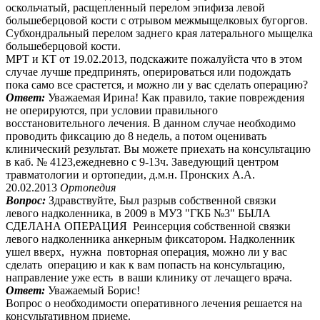
оскольчатый, расщепленный перелом эпифиза левой
большеберцовой кости с отрывом межмыщелковых бугоргов.
Субхондральный перелом заднего края латерального мыщелка
большеберцовой кости.
МРТ и КТ от 19.02.2013, подскажите пожалуйста что в этом
случае лучше предпринять, оперироваться или подождать
пока само все срастется, и можно ли у вас сделать операцию?
Ответ:
Уважаемая Ирина! Как правило, такие повреждения
не оперируются, при условии правильного
восстановительного лечения. В данном случае необходимо
проводить фиксацию до 8 недель, а потом оценивать
клинический результат. Вы можете приехать на консультацию
в каб. № 4123,ежедневно с 9-13ч. Заведующий центром
травматологии и ортопедии, д.м.н. Пронских А.А.
20.02.2013
Ортопедия
Вопрос:
Здравствуйте, Был разрыв собственной связки
левого надколенника, в 2009 в МУЗ "ГКБ №3" БЫЛА
СДЕЛАНА ОПЕРАЦИЯ Реинсерция собственной связки
левого надколенника анкерным фиксатором. Надколенник
ушел вверх, нужна повторная операция, можно ли у вас
сделать операцию и как к вам попасть на консультацию,
направление уже есть в ваши клинику от лечащего врача.
Ответ:
Уважаемый Борис!
Вопрос о необходимости оперативного лечения решается на
консультативном приеме.