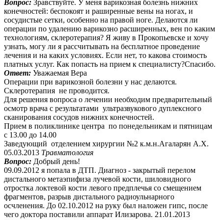
Вопрос:
Зравствуйте. У меня варикозная болезнь нижних
конечностей: беспокоят и раширенные вены на ногах, и
сосудистые сетки, особенно на правой ноге. Делаются ли
операции по удалению варикозно расширенных, вен по каким
технологиям, склеротерапия? Я живу в Прокопьевске и хочу
узнать, могу ли я рассчитывать на бесплатное проведение
лечения и на каких условиях. Если нет, то какова стоимость
платных услуг. Как попасть на прием к специалисту?Спасибо.
Ответ:
Уважаемая Вера
Операции при варикозной болезни у нас делаются.
Склеротерапия не проводится.
Для решения вопроса о лечении необходим предварительный
осмотр врача с результатами ультразвукового дуплексного
сканирования сосудов нижних конечностей.
Прием в поликлинике центра по понедельникам и пятницам
с 13.00 до 14.00
Заведующий отделением хирургии №2 к.м.н.Агаларян А.Х.
05.03.2013
Травматология
Вопрос:
Добрый день!
09.09.2012 я попала в ДТП. Диагноз - закрытый перелом
дистального метаэпифиза лучевой кости, шиловидного
отростка локтевой кости левого предплечья со смещением
фрагментов, разрыв дистального радиоульнарного
осчленения. До 02.10.2012 на руку был наложен гипс, после
чего доктора поставили аппарат Илизарова. 21.01.2013