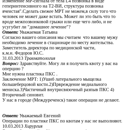
Изменение МР-сигнала от тела L4 позвонка в виде
геперинтенсивного на Т2-ВИ, структура позвонка
ячеистая".Сделать свежее МРТ не можем,в силу того что
человек не может даже встать. Может ли это быть что то
вроде межпозвонковой грыжи или еще чего либо, и не
усугубит ли "домашнее лечение"?
Ответ:
Уважаемая Татьяна
Согласно вашего описания мы считаем что вашему мужу
необходимо лечение в стационаре по месту жительства.
Заместитель директора по медицинской части,
к.м.н. Федоров Ю.С.
31.03.2013
Травматология
Вопрос:
Здравствуйте. Могу ли я получить квоту у вас на
оперцию ?
Мне нужна пластика ПКС .
Заключение МРТ: 1)Ушиб латерального мыщелка
большеберцовой кости.2)Првреждение медиального
мениска.3)Частичный внутрисвязочный разпыв ПКС 4)
Вторичный синовит.
У нас в городе (Междуреченск) такие операции не делают.
Ответ:
Уважаемый Евгений
Операции по пластике ПКС по квотам у нас не выполняют.
10.03.2013
Хирургия