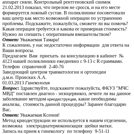
аппарат сняли. Контрольный рентгеновский снимок
21.02.2013 показал, что перелом не сросся, и на его месте
формируется ложный сустав. В поликлинике посоветовали
ваш центр как место возможной операции по устранению
проблемы. Подскажите, пожалуйста, сможете ли вы помочь?
Какая операция требуется и какова ее примерная стоимость?
Нужно ли спешить с оперативным вмешательством?
Ответ:
Уважаемая Тамара!
К сожалению, у нас недостаточно информации для ответа на
Ваши вопросы.
Предлагаем Вам приехать на консультацию в кабинет №
4123 нашей поликлиники ежедневно с 9-13 с R-граммами.
Телефон справочной 2-40-76
Заведующий центром травматологии и ортопедии
д.м.н. Пронских А.А.
01.03.2013
Гинекология
Вопрос:
Здравствуйте, подскажите пожалуйста, ФКУЗ "МЧС
МВД" поставлен диагноз - энзоцервикоз, лечите ли вы данное
заболевание методом
, какие необходимы
криодеструкции
анализы, стоимость данной процедуры? Заранее благодарю
Вас.
Ответ:
Уважаемая Ксения!
Метод криодеструкции не используется в нашем отделении,
возможна электродиатермоконизация шейки матки.
Запись на прием к гинекологу по телефону 9-51-11