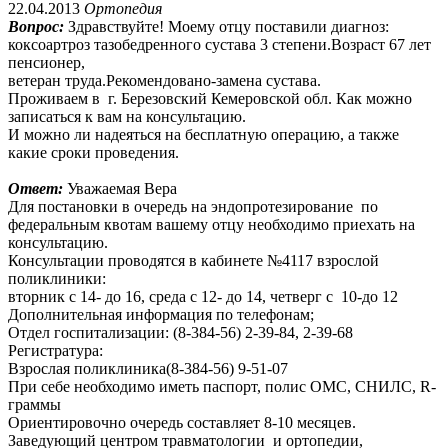
22.04.2013
Ортопедия
Вопрос:
Здравствуйте! Моему отцу поставили диагноз:
коксоартроз тазобедренного сустава 3 степени.Возраст 67 лет
пенсионер,
ветеран труда.Рекомендовано-замена сустава.
Проживаем в г. Березовский Кемеровской обл. Как можно
записаться к вам на консультацию.
И можно ли надеяться на бесплатную операцию, а также
какие сроки проведения.
Ответ:
Уважаемая Вера
Для постановки в очередь на эндопротезирование по
федеральным квотам вашему отцу необходимо приехать на
консультацию.
Консультации проводятся в кабинете №4117 взрослой
поликлиники:
вторник с 14- до 16, среда с 12- до 14, четверг с 10-до 12
Дополнительная информация по телефонам;
Отдел госпитализации: (8-384-56) 2-39-84, 2-39-68
Регистратура:
Взрослая поликлиника(8-384-56) 9-51-07
При себе необходимо иметь паспорт, полис ОМС, СНИЛС, R-
граммы
Ориентировочно очередь составляет 8-10 месяцев.
Заведующий центром травматологии и ортопедии,