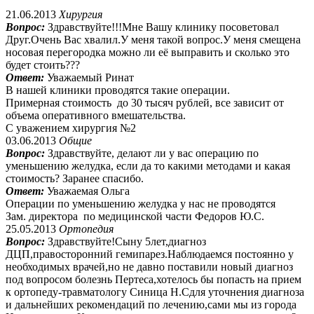
21.06.2013
Хирургия
Вопрос:
Здравствуйте!!!Мне Вашу клинику посоветовал
Друг.Очень Вас хвалил.У меня такой вопрос.У меня смещена
носовая перегородка можно ли её выправить и сколько это
будет стоить???
Ответ:
Уважаемый Ринат
В нашей клиники проводятся такие операции.
Примерная стоимость до 30 тысяч рублей, все зависит от
объема оперативного вмешательства.
С уважением хирургия №2
03.06.2013
Общие
Вопрос:
Здравствуйте, делают ли у вас операцию по
уменьшению желудка, если да то какими методами и какая
стоимость? Заранее спасибо.
Ответ:
Уважаемая Ольга
Операции по уменьшению желудка у нас не проводятся
Зам. директора по медицинской части Федоров Ю.С.
25.05.2013
Ортопедия
Вопрос:
Здравствуйте!Сыну 5лет,диагноз
ДЦП,правосторонний гемипарез.Наблюдаемся постоянно у
необходимых врачей,но не давно поставили новый диагноз
под вопросом болезнь Пертеса,хотелось бы попасть на прием
к ортопеду-травматологу Синица Н.Сдля уточнения диагноза
и дальнейших рекомендаций по лечению,сами мы из города