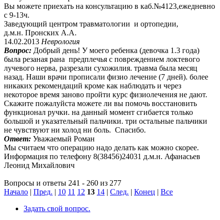
Вы можете приехать на консультацию в каб.№4123,ежедневно
с 9-13ч.
Заведующий центром травматологии и ортопедии,
д.м.н. Пронских А.А.
14.02.2013
Неврология
Вопрос:
Добрый день! У моего ребенка (девочка 1.3 года)
была резаная рана предплечья с повреждением локтевого
лучевого нерва, разрезали сухожилия. травма была месяц
назад. Наши врачи прописали физио лечение (7 дней). более
никаких рекомендаций кроме как наблюдать и через
некоторое время заново пройти курс физиолечения не дают.
Скажите пожалуйста можете ли вы помочь восстановить
функционал ручки. на данный момент сгибается только
большой и указательный пальчики. три остальные пальчики
не чувствуют ни холод ни боль. Спасибо.
Ответ:
Уважаемый Роман
Мы считаем что операцию надо делать как можно скорее.
Информация по телефону 8(38456)24031 д.м.н. Афанасьев
Леонид Михайлович
Вопросы и ответы 241 - 260 из 277
Начало
|
Пред.
|
10
11
12
13
14
|
След.
|
Конец
|
Все
Задать свой вопрос.