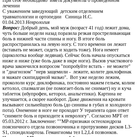
При себе необходимо иметь документы о проведенном
лечении
С уважением заведующий детским отделением
травматологии и ортопедии Синица Н.С.
01.04.2013
Неврология
Вопрос:
Добрый день, мой муж (возраст 41 год) лежит дома,
чуть больше недели назад поразила резкая простреливающая
боль в нижней части спины и ногу. В итоге боль
распространилась на левую ногу. С того времени он лежит
(вставать не может, сидеть и ходить тоже). Нога немеет
(щиколотка вообще ледяная). Сейчас боль начала опускаться
ниже и ниже (уже боль даже в икре ноги). Вызов участкового
врача закончился вопросом "попробуйте встать - не можете"
и "диагнозом" "нерв защемили - лежите, колите диклофинак
и мажьте скипидарной мазью". Вот уже неделю лежим,
прокололи курс диклофинака, постоянно мажем гельем, колим
кетолол, спазмалган (не помогает-боль не снимает) ну и куча
таблеток (ибупрофен, кеторол, анальгетики). Картина не
улучшается, а скорее наоборот. Даже движения на кровати
вызывают сильнейшую боль (до синивы в губах и холодного
пота). Онемение в ноге не проходит У терапевта один ответ
"снимите боль и приходите к неврологу". Согласно МРТ от
05.03.2012 г. Заключение: ""МР-признаки остеохондроза
поясничного отдела позвоночника и протрузиями дисков L3-
S1, спондилоартоза. Гемангиомы тел L2,L4 позвонков.