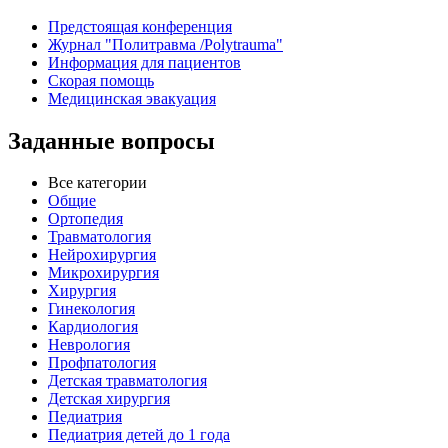
Предстоящая конференция
Журнал "Политравма /Polytrauma"
Информация для пациентов
Скорая помощь
Медицинская эвакуация
Заданные вопросы
Все категории
Общие
Ортопедия
Травматология
Нейрохирургия
Микрохирургия
Хирургия
Гинекология
Кардиология
Неврология
Профпатология
Детская травматология
Детская хирургия
Педиатрия
Педиатрия детей до 1 года