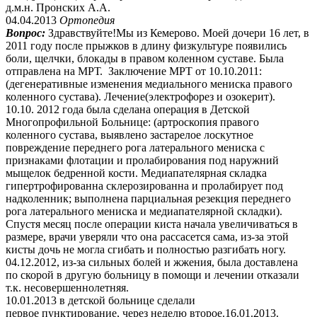
д.м.н. Пронских А.А.
04.04.2013
Ортопедия
Вопрос:
Здравствуйте!Мы из Кемерово. Моей дочери 16 лет, в
2011 году после прыжков в длину физкультуре появились
боли, щелчки, блокады в правом коленном суставе. Была
отправлена на МРТ. Заключение МРТ от 10.10.2011:
(дегенеративные изменения медиального мениска правого
коленного сустава). Лечение(электрофорез и озокерит).
10.10. 2012 года была сделана операция в Детской
Многопрофильной Больнице: (артроскопия правого
коленного сустава, выявлено застарелое лоскутное
повреждение переднего рога латерального мениска с
признаками флотации и пролабирования под наружний
мыщелок бедренной кости. Медиапателярная складка
гипертрофированна склерозированна и пролабирует под
надколенник; выполнена парциальная резекция переднего
рога латерального мениска и медиапателярной складки).
Спустя месяц после операции киста начала увеличиваться в
размере, врачи уверяли что она рассасется сама, из-за этой
кисты дочь не могла сгибать и полностью разгибать ногу.
04.12.2012, из-за сильных болей и жжения, была доставлена
по скорой в другую больницу в помощи и лечении отказали
т.к. несовершеннолетняя.
10.01.2013 в детской больнице сделали
первое пунктирование, через неделю второе.16.01.2013.