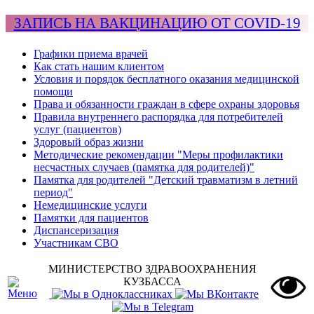
ЗАПИСЬ НА ВАКЦИНАЦИЮ ОТ COVID-19
Графики приема врачей
Как стать нашим клиентом
Условия и порядок бесплатного оказания медицинской
помощи
Права и обязанности граждан в сфере охраны здоровья
Правила внутреннего распорядка для потребителей
услуг (пациентов)
Здоровый образ жизни
Методические рекомендации "Меры профилактики
несчастных случаев (памятка для родителей)"
Памятка для родителей "Детский травматизм в летний
период"
Немедицинские услуги
Памятки для пациентов
Диспансеризация
Участникам СВО
МИНИСТЕРСТВО ЗДРАВООХРАНЕНИЯ
КУЗБАССА