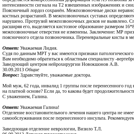
интенсивности сигнала на Т2 взвешенных изображениях и сниж
Поясничный лордоз сохранён. Межпозвоночные диски неравно
костных розрастаний. В межпозвоночных суставах определяют
нарушено. Протрузий межпозвоночных дисков не выявлено. Сп
расширяя его, выделяется кистозное образование размером 16
межпозвоночные отверстия не изменены. Заключение: МР призн
поясничного отдела позвоночника. Переневральные кисты в м
Ответ:
Уважаемая Лидия.
Судя по данным МРТ у вас имеются признаки патологического
Вам необходимо обратиться к областным специалисту -вертебро
Заведующий центром нейрохирургии Новокшонов А.В.
30.09.2013
Общие
Вопрос:
Здравствуйте, уважаемые доктора.
Мой муж, 62 года, инвалид 1 группы после перенесенного год н
на платной основе? Если да, то какова будет продолжительност
С уважением, Галина.
Ответ:
Уважаемая Галина!
Отделение восстановительного лечения нашего центра не имее
самообслуживания после перенесенного инсульта. Рекомендуем
Заведующая отделение неврологии, Визило Т.Л.