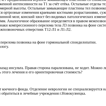
енной интенсивности на Т1 за счёт отёка. Остальные отделы те
мерной высоты. Остальные замыкающие пластины тел позвонко
ся ортрозные изменения краевыми костными розрастаниями, су
инной мозг, конский хвост без видимых патологических измене
*8мм. Аналогичное образование определяется в правом межпозв
аки компрессионного перелома тела Л3 позвонка на фоне систе
ежпозвоночных отверстиях Т12-Л1 и Л1-Л2.
 перелома позвонка на фоне гормональной спондилопатии.
логу.
азад инсульта. Правая сторона парализована, не ходит. Можно л
ь этого лечения и его ориентировочная стоимость?
т коечного фонда. Отделение неврологии не специализируется 
 обратиться в лечебные учреждения г.Новокузнецка.