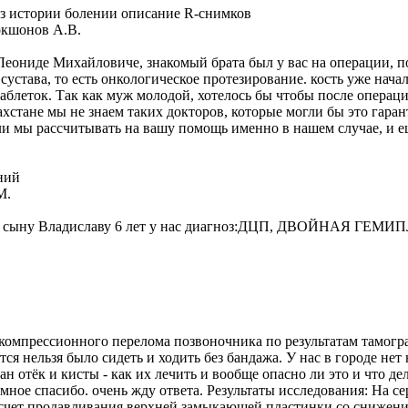
з истории болении описание R-снимков
окшонов А.В.
Леониде Михайловиче, знакомый брата был у вас на операции, п
сустава, то есть онкологическое протезирование. кость уже начал
блеток. Так как муж молодой, хотелось бы чтобы после операци
захстане мы не знаем таких докторов, которые могли бы это гаран
 мы рассчитывать на вашу помощь именно в нашем случае, и еще,
ний
М.
 сыну Владиславу 6 лет у нас диагноз:ДЦП, ДВОЙНАЯ ГЕМИПЛЕГ
компрессионного перелома позвоночника по результатам тамогра
ется нельзя было сидеть и ходить без бандажа. У нас в городе не
н отёк и кисты - как их лечить и вообще опасно ли это и что де
ромное спасибо. очень жду ответа. Результаты исследования: На 
 счет продавливания верхней замыкающей пластинки со снижение