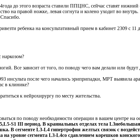
4года до этого возраста ставили ППЦНС, сейчас ставят нижний 
инство на правой ножке, левая согнута и колено уходит во внут
 Спасибо.
ивезти ребенка на консультативный прием в кабинет 2309 с 11 д
с наркозом?
гий. Все зависит от того, по поводу чего вам делали или будут
1993 инсульта после чего начались эриприпадки, МРТ выявила а
ас в клинике?
ратиться к нейрохирургу по месту жительства.
оваться по поводу необходимости операции в вашем центре на о
5,L5-S1 III период. В краниальных отделах тела L3небольша
ешка. В сегменте L3-L4 гипертрофия желтых связок с возде
а на уровне сегмента L3-L4со сдавлением корешков конского