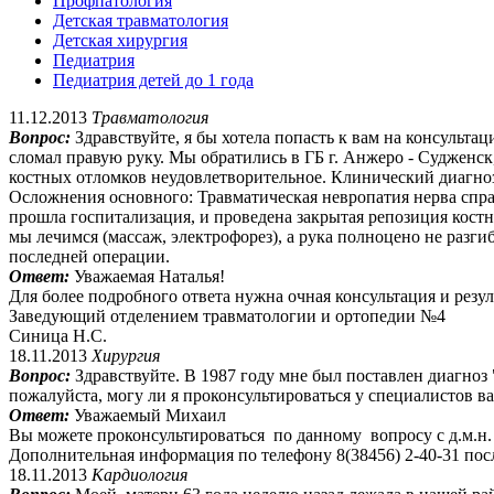
Профпатология
Детская травматология
Детская хирургия
Педиатрия
Педиатрия детей до 1 года
11.12.2013
Травматология
Вопрос:
Здравствуйте, я бы хотела попасть к вам на консульта
сломал правую руку. Мы обратились в ГБ г. Анжеро - Судженск
костных отломков неудовлетворительное. Клинический диагно
Осложнения основного: Травматическая невропатия нерва справ
прошла госпитализация, и проведена закрытая репозиция костн
мы лечимся (массаж, электрофорез), а рука полноцено не разгиб
последней операции.
Ответ:
Уважаемая Наталья!
Для более подробного ответа нужна очная консультация и рез
Заведующий отделением травматологии и ортопедии №4
Синица Н.С.
18.11.2013
Хирургия
Вопрос:
Здравствуйте. В 1987 году мне был поставлен диагноз
пожалуйста, могу ли я проконсультироваться у специалистов 
Ответ:
Уважаемый Михаил
Вы можете проконсультироваться по данному вопросу с д.м.
Дополнительная информация по телефону 8(38456) 2-40-31 посл
18.11.2013
Кардиология