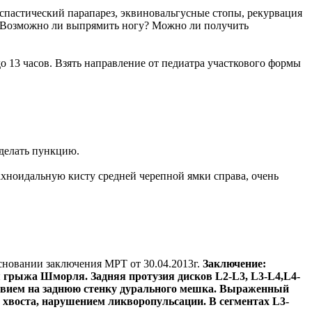
спастический парапарез, эквиновальгусные стопы, рекурвация
рь. Возможно ли выпрямить ногу? Можно ли получить
о 13 часов. Взять направление от педиатра участкового формы
 делать пункцию.
рахноидальную кисту средней черепной ямки справа, очень
сновании заключения МРТ от 30.04.2013г.
Заключение:
я грыжа Шморля. Задняя протузия дисков L2-L3, L3-L4,L4-
йствием на заднюю стенку дурального мешка. Выраженный
 хвоста, нарушением ликворопульсации. В сегментах L3-