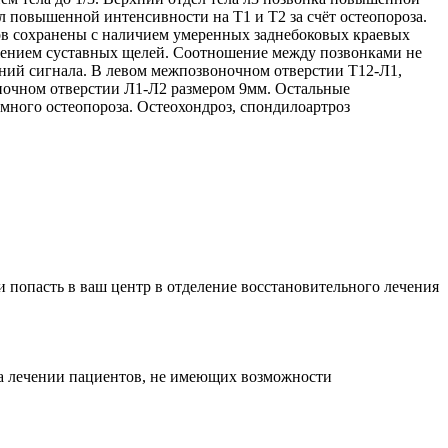
л повышенной интенсивности на Т1 и Т2 за счёт остеопороза.
в сохранены с наличием умеренных заднебоковых краевых
жением суставных щелей. Соотношение между позвонками не
ний сигнала. В левом межпозвоночном отверстии Т12-Л1,
оночном отверстии Л1-Л2 размером 9мм. Остальные
много остеопороза. Остеохондроз, спондилоартроз
и попасть в ваш центр в отделение восстановительного лечения
на лечении пациентов, не имеющих возможности