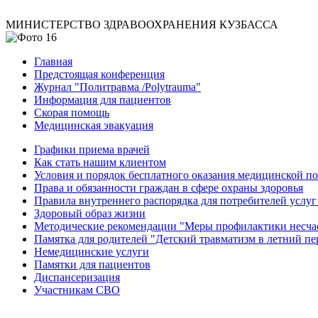
МИНИСТЕРСТВО ЗДРАВООХРАНЕНИЯ КУЗБАССА
Главная
Предстоящая конференция
Журнал "Политравма /Polytrauma"
Информация для пациентов
Скорая помощь
Медицинская эвакуация
Графики приема врачей
Как стать нашим клиентом
Условия и порядок бесплатного оказания медицинской 
Права и обязанности граждан в сфере охраны здоровья
Правила внутреннего распорядка для потребителей услуг
Здоровый образ жизни
Методические рекомендации "Меры профилактики несчаст
Памятка для родителей "Детский травматизм в летний пе
Немедицинские услуги
Памятки для пациентов
Диспансеризация
Участникам СВО