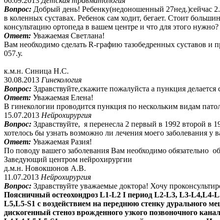
06.09.2013
Детская травматология
Вопрос:
Добрый день! Ребенку(недоношенный 27нед.)сейчас 2.
в коленных суставах. Ребенок сам ходит, бегает. Стоит больш
консультацию ортопеда в вашем центре и что для этого нужно?
Ответ:
Уважаемая Светлана!
Вам необходимо сделать R-графию тазобедренных суставов и пр
057.у.
к.м.н. Синица Н.С.
30.08.2013
Гинекология
Вопрос:
Здравствуйте,скажите пожалуйста а пункция делается 
Ответ:
Уважаемая Елена!
В гинекологии проводится пункция по нескольким видам патоло
15.07.2013
Нейрохирургия
Вопрос:
Здравствуйте, я перенесла 2 первый в 1992 второй в 
хотелось бы узнать возможно ли лечения моего заболевания у в
Ответ:
Уважаемая Разия!
По поводу вашего заболевания Вам необходимо обязательно об
Заведующий центром нейрохирургии
д.м.н. Новокшонов А.В.
11.07.2013
Нейрохирургия
Вопрос:
Здравствуйте уважаемые доктора! Хочу проконсультир
Поясничный остеохондроз L1-L2 I период L2-L3, L3-L4,L4-L
L5,L5-S1 с воздействием на переднюю стенку дурального м
дискогенный стеноз врожденного узкого позвоночного канал