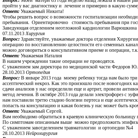
Вопрос:
Моей матери 63 года неделю назад лежала в нашей ра
пройти у вас диагностику и лечение и примерно в какую сумм
Ответ:
Уважаемый Никита!
Чтобы решить вопрос о возможности госпитализации необходи
пребывания. Ориентировочно стоимость пребывания при госп
Заведующая отделением неотложной кардиологии Варюшкина 
07.11.2013
Хирургия
Вопрос:
Здравствуйте, уважаемые доктора отделения Хирургии
операцию по восстановлению целостности его семенных канало
можно договориться о консультативном приеме и операции, т.к.
Ответ:
Уважаемая Наталия
В нашем учреждении такие операции не проводятся.
С уважением зам директора по медицинской части Федоров Ю.
28.10.2013
Ортопедия
Вопрос:
В январе 2013 года моему ребенку тогда нам было три
ассептический некроз. Как это произошло после новогодних кан
сдачи анализов у нас определили еще и артрит, провели ант
метод лечения. В октябре 2013 года делали электрофорез с эуф
нам поставили третю стадию болезни пертеса и еще асептическ
попасть на консультацию и какая болезнь у нас может быть кро
Ответ:
Уважаемый Сергей.
Вам необходимо обратиться в краевую клиническую больницу п
По симптомам описанным выше можно предположить эпифиза
С уважением завотделением травматологии и ортопедии №4
28.10.2013
Нейрохирургия