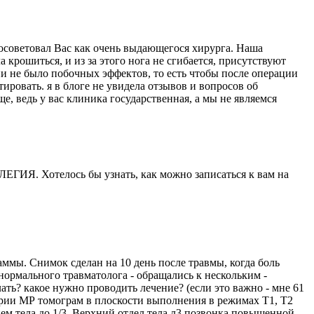
осоветовал Вас как очень выдающегося хирурга. Наша
а крошиться, и из за этого нога не сгибается, присутствуют
и не было побочных эффектов, то есть чтобы после операции
тировать. я в блоге не увидела отзывов и вопросов об
 ведь у вас клиника государственная, а мы не являемся
ИЯ. Хотелось бы узнать, как можно записаться к вам на
ммы. Снимок сделан на 10 день после травмы, когда боль
т нормального травматолога - обращались к нескольким -
лать? какое нужно проводить лечение? (если это важно - мне 61
серии МР томограм в плоскости выполнения в режимах Т1, Т2
м тела до 1/3. Верхний отдел тела л3 позвонка повышенной