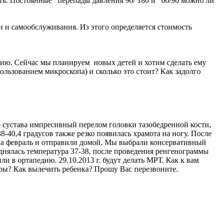
сть. Постоянные перепады давления 90/ 180 и 60/90 можно ли
и самообслуживания. Из этого определяется стоимость
мию. Сейчас мы планируем новых детей и хотим сделать ему
льзованием микроскопа) и сколько это стоит? Как задолго
о сустава импресивный перелом головки тазобедренной кости,
-40,4 градусов также резко появилась храмота на ногу. После
на февраль и отправили домой. Мы выбрали консервативный
однялась температура 37-38, после проведения ренгенограммы
 в ортапедию. 29.10.2013 г. будут делать МРТ. Как к вам
туры? Как вылечить ребенка? Прошу Вас перезвоните.