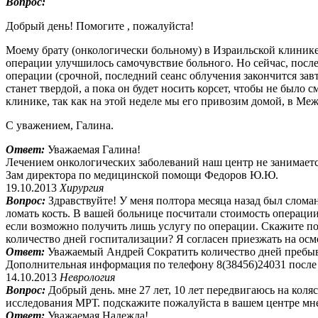
Вопрос:
Добрый день! Помогите , пожалуйста!
Моему брату (онкологически больному) в Израильской клинике 
операции улучшилось самочувствие больного. Но сейчас, после
операции (срочной, последний сеанс облучения закончится завт
станет твердой, а пока он будет носить корсет, чтобы не было 
клинике, так как на этой неделе мы его привозим домой, в Ме
С уважением, Галина.
Ответ:
Уважаемая Галина!
Лечением онкологических заболеваний наш центр не занимаетс
Зам директора по медицинской помощи Федоров Ю.Ю.
19.10.2013
Хирургия
Вопрос:
Здравствуйте! У меня полтора месяца назад был сломан
ломать кость. В вашей больнице посчитали стоимость операци
если возможно получить лишь услугу по операции. Скажите по
количество дней госпитализации? Я согласен приезжать на осм
Ответ:
Уважаемый Андрей Сократить количество дней пребыва
Дополнительная информация по телефону 8(38456)24031 после
14.10.2013
Неврология
Вопрос:
Добрый день. мне 27 лет, 10 лет передвигаюсь на коляс
исследования МРТ. подскажите пожалуйста в вашем центре мне
Ответ:
Уважаемая Надежда!