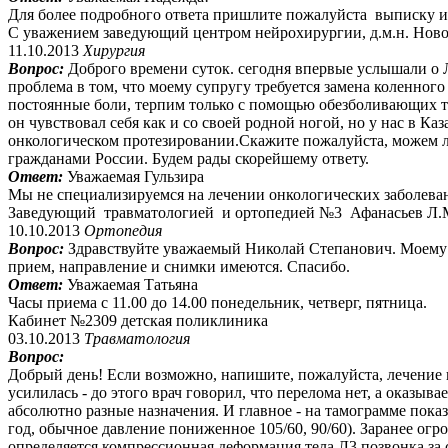
Для более подробного ответа пришлите пожалуйста выписку и
С уважением заведующий центром нейрохирургии, д.м.н. Нов
11.10.2013
Хирургия
Вопрос:
Доброго времени суток. сегодня впервые услышали о 
проблема в том, что моему супругу требуется замена коленного 
постоянные боли, терпим только с помощью обезболивающих та
он чувствовал себя как и со своей родной ногой, но у нас в Ка
онкологическом протезировании.Скажите пожалуйста, можем ли
гражданами России. Будем рады скорейшему ответу.
Ответ:
Уважаемая Гульзира
Мы не специализируемся на лечении онкологических заболева
Заведующий травматологией и ортопедией №3 Афанасьев Л.
10.10.2013
Ортопедия
Вопрос:
Здравствуйте уважаемый Николай Степанович. Моему
прием, направление и снимки имеются. Спасибо.
Ответ:
Уважаемая Татьяна
Часы приема с 11.00 до 14.00 понедельник, четверг, пятница.
Кабинет №2309 детская поликлиника
03.10.2013
Травматология
Вопрос:
Добрый день! Если возможно, напишите, пожалуйста, лечение 
усилилась - до этого врач говорил, что перелома нет, а оказыва
абсолютно разные назначения. И главное - на тамограмме показа
год, обычное давление пониженное 105/60, 90/60). Заранее ог
определяется компрессионная деформация тела Л3 позвонка за