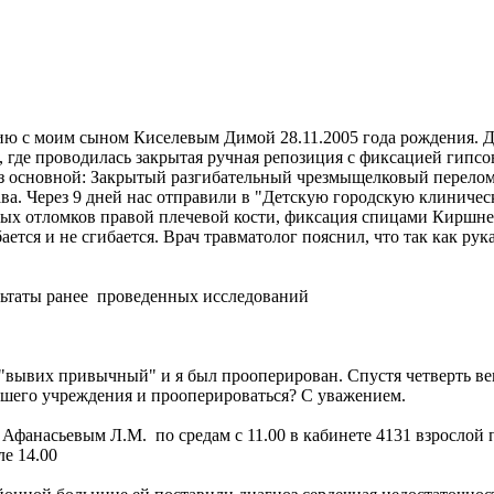
цию с моим сыном Киселевым Димой 28.11.2005 года рождения. Дел
, где проводилась закрытая ручная репозиция с фиксацией гипс
з основной: Закрытый разгибательный чрезмыщелковый перелом
а. Через 9 дней нас отправили в "Детскую городскую клиническ
ых отломков правой плечевой кости, фиксация спицами Киршнера
ается и не сгибается. Врач травматолог пояснил, что так как рук
ультаты ранее проведенных исследований
 "вывих привычный" и я был прооперирован. Спустя четверть века
вашего учреждения и прооперироваться? С уважением.
н. Афанасьевым Л.М. по средам с 11.00 в кабинете 4131 взро
е 14.00