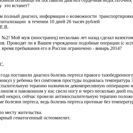
йонной больнице ей поставили диагноз сердечная недостаточно
у это встанет?
м полный диагноз, информация о возможности транспортировки 
итализации в течении 10 дней 26 тысяч рублей
Е.В.
 №2! Мой муж (иностранец) несколько лет назад сделал вазекто
в. Проводят ли в Вашем учреждении подобные операции (с испо
 время пребывания его в России ограничено - январь 2014?
С.
 года поставили диагноз болезнь пертеса правого тазобедренног
икул у ребенка без симтомов простуды поднялась температура 38
ивоспалительную терапию назначили декомпресивную опперацию 
илином и навокоином у нас свело ногу и через несколько дней п
ий некроз, сейчас провели антивоспалительную терапию положили
ме болезни пертеса, ведь болезнь пертеса протикае без темпера
о месту жительства.
рный гематогенный остеомиелит.