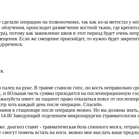
сделали операцию на позвоночнике, так как из-за метостаз у н
 облучения, происходит размягчение костной ткани, где крепитс
ра), потому как заживление швов в этот период будет очень непр
смещения. Если же смещение произойдет, то нужно будет закрепит
ждуреченск.
я.
 палец на руке. В травме ставили гипс, но кость неправильно сро
и, и бОльшая часть суммы приходится на послеоперационную го
жалуйста имеет ли пациент право отказаться вовсе от послеопе
отр хоть каждый день после операции. Спасибо.
ния в стационаре после операции можно. Но вы должны знать, 
 14.00 Заведующий отделением микрохирургии (травматологии 
ке. диагноз ставят - травматическая боль спинного мозга, тетра
 смогут помочь встать на ноги. можно мне выслать ваше предло