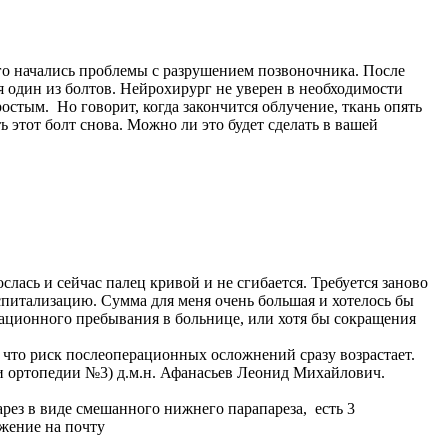
его начались проблемы с разрушением позвоночника. После
я один из болтов. Нейрохирург не уверен в необходимости
остым. Но говорит, когда закончится облучение, ткань опять
ь этот болт снова. Можно ли это будет сделать в вашей
слась и сейчас палец кривой и не сгибается. Требуется заново
спитализацию. Сумма для меня очень большая и хотелось бы
рационного пребывания в больнице, или хотя бы сокращения
что риск послеоперационных осложнений сразу возрастает.
и ортопедии №3) д.м.н. Афанасьев Леонид Михайлович.
парез в виде смешанного нижнего парапареза, есть 3
жение на почту